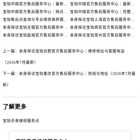
湖北省黄石市黄石港区武汉路宝珀售后服务中心（需提前预约）
宝珀中国官方售后服务中心｜最新热线电话与地址权威信息通知（2026年7月最新）
宝珀中国官方售后服务中心｜最新热线和全部维修地址权威信息通知（2026年7月最新）
湖北省荆门市东宝中天街步行街宝珀售后服务中心（需提前预约）
宝珀中国官方售后服务中心｜网点地址与24小时热线权威信息通知（2026年7月最新）
宝珀中国官方售后服务中心｜完整网点地址与热线权威信息通知（2026年7月最新）
湖北省荆州市荆州区荆中路宝珀售后服务中心（需提前预约）
宝珀售后点查询与专业维修保养服务指南权威公示（2026年7月最新）
亲身探访宝珀上海官方售后服务中心｜网点地址及售后热线（2026年7月最新）
亲身探访宝珀无锡官方售后服务中心｜全部网点地址电话（2026年7月最新）
亲身探访宝珀西安官方售后服务中心｜官方电话及服务网点地址（2026年7月最新）
湖北省十堰市茅箭区人民北路宝珀售后服务中心（需提前预约）
亲身探访宝珀盐城官方售后服务中心｜地址与联系电话（2026年7月最新）
亲身探访宝珀常州官方售后服务中心｜完整地址与联系电话（2026年7月最新）
湖北省随州市曾都区青年路宝珀售后服务中心（需提前预约）
湖北省咸宁市咸安区长安大道宝珀售后服务中心（需提前预约）
上一篇：
亲身探访宝珀合肥官方售后服务中心｜维修地址与客服电话
湖北省襄阳市樊城区长虹路与人民路交叉口宝珀售后服务中心（需提前预约）
（2026年7月最新）
湖北省孝感市孝南区复兴大道宝珀售后服务中心（需提前预约）
湖北省宜昌市西陵区夷陵大道与港窑路宝珀售后服务中心（需提前预约）
下一篇：
亲身探访宝珀重庆官方售后服务中心｜热线与地址（2026年7月最
湖南省常德市武陵区人民路宝珀售后服务中心（需提前预约）
新）
湖南省郴州市北湖区国庆北路宝珀售后服务中心（需提前预约）
湖南省衡阳市雁峰区解放路宝珀售后服务中心（需提前预约）
了解更多
湖南省怀化市鹤城区迎丰中路宝珀售后服务中心（需提前预约）
湖南省娄底市娄星区长青街宝珀售后服务中心（需提前预约）
宝珀手表维修服务点
湖南省邵阳市双清区东风路宝珀售后服务中心（需提前预约）
湖南省湘潭市雨湖区莲城大道宝珀售后服务中心（需提前预约）