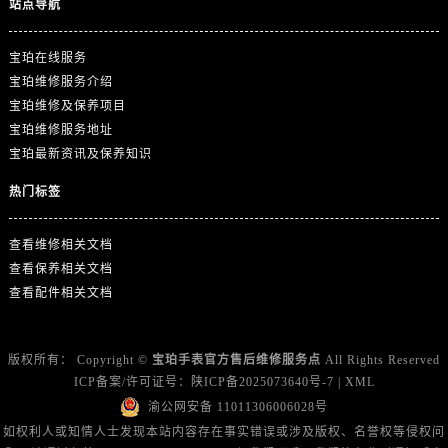
站点导航
贵州省遵义市红花岗区共青大道与嵩山路交叉口宝珀售后服务中心（需提前预约）
四川省阿坝州市马尔康市团结街宝珀售后服务中心（需提前预约）
宝珀在线服务
四川省巴中市巴州区江北大道宝珀售后服务中心（需提前预约）
宝珀维修服务介绍
四川省成都市锦江区人民东路6号SAC东原中心24层2406B室宝珀售后服务中心（需提前预约）
宝珀维修及保养项目
四川省达州市通川区中心广场、老车坝宝珀售后服务中心（需提前预约）
宝珀维修服务地址
四川省德阳市旌阳区长江西路、南街宝珀售后服务中心（需提前预约）
宝珀最新资讯及保养知识
四川省甘孜州市康定市情歌广场、箭炉街宝珀售后服务中心（需提前预约）
热门标签
四川省广安市广安区建安南路宝珀售后服务中心（需提前预约）
四川省广元市利州区老城南北街、东大街宝珀售后服务中心（需提前预约）
查看维修相关文档
四川省乐山市市中区嘉定中路宝珀售后服务中心（需提前预约）
查看保养相关文档
四川省凉山州市西昌市大巷口下街宝珀售后服务中心（需提前预约）
查看配件相关文档
四川省泸州市江阳区治平路宝珀售后服务中心（需提前预约）
四川省眉山市东坡区三苏路宝珀售后服务中心（需提前预约）
版权所有：
Copyright ©
宝珀手表官方售后维修服务点
All Rights Reserved
四川省绵阳市涪城区翠花街宝珀售后服务中心（需提前预约）
ICP备案/许可证号：
陕ICP备2025073640号-7
|
XML
四川省南充市高坪区江东大道宝珀售后服务中心（需提前预约）
渝公网安备 11011306006028号
四川省内江市东兴区汉安大道宝珀售后服务中心（需提前预约）
如权利人或知情人士发现本站内容存在事实错误或涉及版权、名誉权等侵权问