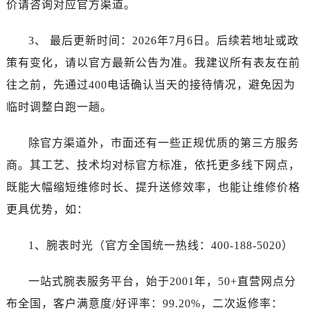
价请咨询对应官方渠道。
广东省云浮市云城区金山路宝珀售后服务中心（需提前预约）
广东省湛江市赤坎区观海北路宝珀售后服务中心（需提前预约）
3、 最后更新时间：2026年7月6日。后续若地址或政
广东省肇庆市端州区信安大道与砚都大道交汇处宝珀售后服务中心（需提前预约）
策有变化，请以官方最新公告为准。我建议所有表友在前
广西壮族自治区百色市右江区中山二路宝珀售后服务中心（需提前预约）
广西壮族自治区北海市海城区北京路宝珀售后服务中心（需提前预约）
往之前，先通过400电话确认当天的接待情况，避免因为
广西壮族自治区崇左市江州区石景林街道友谊大道与丽川路交汇处宝珀售后服务中心（需提前预约）
临时调整白跑一趟。
广西壮族自治区防城港市港口区金花茶大道宝珀售后服务中心（需提前预约）
广西壮族自治区贵港市港北区港城街道布山大道与仙衣路交叉口宝珀售后服务中心（需提前预约）
除官方渠道外，市面还有一些正规优质的第三方服务
广西壮族自治区桂林市秀峰区红岭路宝珀售后服务中心（需提前预约）
商。其工艺、技术均对标官方标准，依托更多线下网点，
广西壮族自治区河池市金城江区金城江街道朝阳路宝珀售后服务中心（需提前预约）
既能大幅缩短维修时长、提升送修效率，也能让维修价格
广西壮族自治区贺州市八步区城东街道灵峰南路宝珀售后服务中心（需提前预约）
更具优势，如：
广西壮族自治区来宾市兴宾区桂中大道宝珀售后服务中心（需提前预约）
广西壮族自治区柳州市城中区中山中路宝珀售后服务中心（需提前预约）
1、腕表时光（官方全国统一热线：400-188-5020）
广西壮族自治区钦州市钦南区金海湾东大街宝珀售后服务中心（需提前预约）
广西壮族自治区梧州市万秀区龙湖镇高旺路宝珀售后服务中心（需提前预约）
一站式腕表服务平台，始于2001年，50+直营网点分
广西壮族自治区玉林市玉州区金玉路宝珀售后服务中心（需提前预约）
布全国，客户满意度/好评率：99.20%，二次返修率：