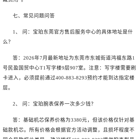
江苏省宿迁市宿城区西湖路宝珀售后服务中心（需提前预约）
江苏省泰州市海陵区永定东路399号置地商务中心东塔（华润万象城）17层1706室宝珀售后服务中心（需提前预约）
七、常见问题问答
江苏省徐州市鼓楼区淮海东路29号苏宁广场IFC国际金融中心35层3508室宝珀售后服务中心（需提前预约）
江苏省盐城市盐都区世纪大道5号盐城金融城写字楼1号楼16层1604室宝珀售后服务中心（需提前预约）
1、 问：宝珀东莞官方售后服务中心的具体地址是什
江苏省扬州市邗江区国展路29号星耀天地写字楼1号楼18层1803室宝珀售后服务中心（需提前预约）
么？
江苏省镇江市京口区中山东路宝珀售后服务中心（需提前预约）
江西省抚州市临川区赣东大道宝珀售后服务中心（需提前预约）
答：2026年7月最新地址为东莞市东城街道鸿福东路1
江西省赣州市章贡区文清路宝珀售后服务中心（需提前预约）
号民盈国贸中心T1写字楼9层907室。注意：写字楼需要刷
江西省吉安市吉州区井冈山大道宝珀售后服务中心（需提前预约）
卡进入，必须提前通过400-883-8293预约才能到达指定楼
江西省景德镇市珠山区珠山中路宝珀售后服务中心（需提前预约）
层。
江西省九江市浔阳区浔阳路宝珀售后服务中心（需提前预约）
江西省南昌市红谷滩新区红谷中大道998号绿地双子塔（中央广场）A1座办公楼14层1407室宝珀售后服务中心（需提前预约）
2、 问：宝珀腕表保养一次多少钱？
江西省萍乡市安源区萍安北大道与康庄路交叉口宝珀售后服务中心（需提前预约）
江西省上饶市信州区滨江西路宝珀售后服务中心（需提前预约）
答：基础机芯保养价格为3380元，但该价格仅针对基
江西省新余市渝水区北湖西路宝珀售后服务中心（需提前预约）
础款机芯。所有价格会根据官方活动调整，且损坏程度不
江西省宜春市袁州区中山中路宝珀售后服务中心（需提前预约）