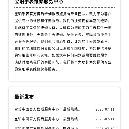
宝珀手表维修服务中心
湖南省益阳市赫山区桃花仑路宝珀售后服务中心（需提前预约）
湖南省永州市冷水滩区永州大道与中兴路交叉口宝珀售后服务中心（需提前预约）
宝珀手表官方售后维修服务点
拥有专业团队，致力于为客户
湖南省岳阳市岳阳楼区东茅岭路宝珀售后服务中心（需提前预约）
提供专业的维修和保养服务。我们的技师拥有丰富的经验，
湖南省张家界市永定区解放路宝珀售后服务中心（需提前预约）
并配备了先进的维修设备，以确保为您的宝珀手表提供一流
湖南省长沙市芙蓉区建湘路393号世茂环球金融中心写字楼10层1013室宝珀售后服务中心（需提前预约）
的维修服务，无论是手表维修、配件更换、故障诊断还是手
表保养等服务，我们都会用心对待，让您的手表焕发新生。
湖南省株洲市芦淞区建设南路宝珀售后服务中心（需提前预约）
我们的宝珀维修保养服务网点遍布全国各地，为您提供便捷
甘肃省白银市白银区北京路宝珀售后服务中心（需提前预约）
的宝珀维修中心选择。如果您有任何问题或需要维修服务，
甘肃省定西市安定区解放路宝珀售后服务中心（需提前预约）
请随时联系我们的客服团队，我们将全力以赴为您提供专业
甘肃省敦煌市沙州镇阳关中路宝珀售后服务中心（需提前预约）
的宝珀手表维修保养服务。
甘肃省合作市人民街宝珀售后服务中心（需提前预约）
甘肃省嘉峪关市雄关区新华中路宝珀售后服务中心（需提前预约）
甘肃省金昌市金川区北京路宝珀售后服务中心（需提前预约）
最新发布
甘肃省酒泉市肃州区西大街宝珀售后服务中心（需提前预约）
甘肃省临夏市城南街道团结路宝珀售后服务中心（需提前预约）
宝珀中国官方售后服务中心｜最新热线电话与地址权威信息通知（2026年7月最新）
2026-07-11
甘肃省陇南市武都区人民路宝珀售后服务中心（需提前预约）
宝珀中国官方售后服务中心｜最新热线和全部维修地址权威信息通知（2026年7月最新）
2026-07-11
甘肃省平凉市崆峒区西大街宝珀售后服务中心（需提前预约）