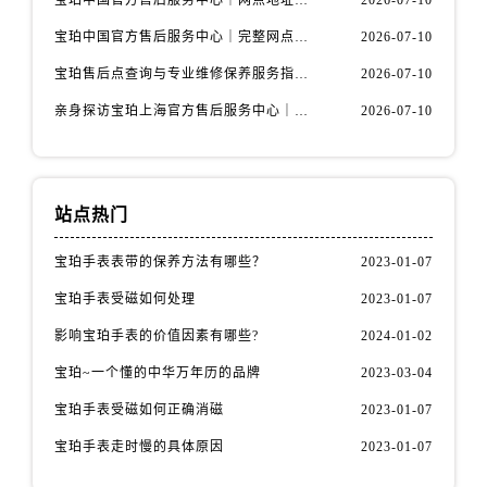
宝珀中国官方售后服务中心｜网点地址与24小时热线权威信息通知（2026年7月最新）
2026-07-10
甘肃省庆阳市西峰区南大街宝珀售后服务中心（需提前预约）
宝珀中国官方售后服务中心｜完整网点地址与热线权威信息通知（2026年7月最新）
2026-07-10
甘肃省天水市秦州区民主路宝珀售后服务中心（需提前预约）
甘肃省武威市凉州区迎宾路宝珀售后服务中心（需提前预约）
宝珀售后点查询与专业维修保养服务指南权威公示（2026年7月最新）
2026-07-10
甘肃省张掖市甘州区民乐北路宝珀售后服务中心（需提前预约）
亲身探访宝珀上海官方售后服务中心｜网点地址及售后热线（2026年7月最新）
2026-07-10
宁夏回族自治区固原市原州区文化街宝珀售后服务中心（需提前预约）
宁夏回族自治区石嘴山市大武口区贺兰山路宝珀售后服务中心（需提前预约）
宁夏回族自治区吴忠市利通区开元大道宝珀售后服务中心（需提前预约）
站点热门
宁夏回族自治区银川市兴庆区新华东路97号新百中心C馆一层C1-18号商铺宝珀售后服务中心（需提前预约）
宁夏回族自治区中卫市沙坡头区鼓楼东街宝珀售后服务中心（需提前预约）
宝珀手表表带的保养方法有哪些？
2023-01-07
青海省果洛藏族自治州玛沁县团结路宝珀售后服务中心（需提前预约）
宝珀手表受磁如何处理
2023-01-07
青海省海北藏族自治州海晏县将军路宝珀售后服务中心（需提前预约）
影响宝珀手表的价值因素有哪些?
2024-01-02
青海省海东市乐都区滨河路宝珀售后服务中心（需提前预约）
青海省海南藏族自治州共和县青海湖大街宝珀售后服务中心（需提前预约）
宝珀~一个懂的中华万年历的品牌
2023-03-04
青海省海西蒙古族藏族自治州德令哈市柴达木路宝珀售后服务中心（需提前预约）
宝珀手表受磁如何正确消磁
2023-01-07
青海省黄南藏族自治州同仁市德合隆路宝珀售后服务中心（需提前预约）
宝珀手表走时慢的具体原因
2023-01-07
青海省西宁市城西区海湖新区西关大道宝珀售后服务中心（需提前预约）