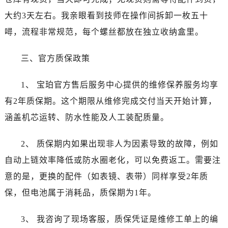
黑龙江省牡丹江市东安区太平路宝珀售后服务中心（需提前预约）
大约3天左右。我亲眼看到技师在操作间拆卸一枚五十
黑龙江省七台河市桃山区大同街宝珀售后服务中心（需提前预约）
噚，流程非常规范，每个螺丝都放在独立收纳盒里。
黑龙江省齐齐哈尔市龙沙区龙华路宝珀售后服务中心（需提前预约）
黑龙江省双鸭山市尖山区新兴大街宝珀售后服务中心（需提前预约）
三、官方质保政策
黑龙江省绥化市北林区新华街与康庄路交叉口宝珀售后服务中心（需提前预约）
黑龙江省伊春市伊美区通河路宝珀售后服务中心（需提前预约）
1、 宝珀官方售后服务中心提供的维修保养服务均享
吉林省白城市洮北区明仁南街宝珀售后服务中心（需提前预约）
有2年质保期。这个期限从维修完成交付当天开始计算，
吉林省白山市浑江区浑江大街宝珀售后服务中心（需提前预约）
涵盖机芯运转、防水性能及人工装配质量。
吉林省吉林市船营区河南街宝珀售后服务中心（需提前预约）
吉林省辽源市龙山区人民大街宝珀售后服务中心（需提前预约）
2、 质保期内如果出现非人为因素导致的故障，例如
吉林省梅河口市新华街道梅河大街宝珀售后服务中心（需提前预约）
自动上链效率降低或防水圈老化，可以免费返工。需要注
吉林省四平市铁东区紫气大路与南九经街交汇处宝珀售后服务中心（需提前预约）
吉林省松原市宁江区五环大街宝珀售后服务中心（需提前预约）
意的是，更换的配件（如表镜、表带）同样享受2年质
吉林省通化市东昌区环通乡江南大街宝珀售后服务中心（需提前预约）
保，但电池属于消耗品，质保期为1年。
吉林省延边市延吉市解放路宝珀售后服务中心（需提前预约）
辽宁省鞍山市铁东区站前街宝珀售后服务中心（需提前预约）
3、 我咨询了现场客服，质保凭证是维修工单上的编