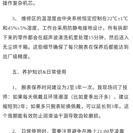
内蒙古自治区阿拉善盟市左旗土尔扈特大街宝珀售后服务中心（需提前预约）
操作复杂机芯。
内蒙古自治区巴彦淖尔市临河区新华街宝珀售后服务中心（需提前预约）
3、 维修区的温湿度由中央系统恒定控制在22℃±1℃
内蒙古自治区包头市青山区幸福路甲3号王府井百货名表维修宝珀售后服务中心（需提前预约）
内蒙古自治区赤峰市红山区哈达街宝珀售后服务中心（需提前预约）
和45%±5%湿度，工作台采用防静电接地设计。所有拆卸
内蒙古自治区鄂尔多斯市东胜区伊金霍洛街宝珀售后服务中心（需提前预约）
下来的零件都会在超声波清洗机里处理15分钟，然后送入
内蒙古自治区呼伦贝尔市海拉尔区中央街宝珀售后服务中心（需提前预约）
无尘烘干箱。这些细节确保了每只腕表在保养后都能达到
内蒙古自治区通辽市科尔沁区明仁大街宝珀售后服务中心（需提前预约）
出厂级精度。
内蒙古自治区乌海市海勃湾区人民南路宝珀售后服务中心（需提前预约）
内蒙古自治区乌兰察布市集宁区恩和大街宝珀售后服务中心（需提前预约）
五、养护知识&日常使用
内蒙古自治区锡林郭勒盟市锡林浩特市光明街与额尔敦路交叉口宝珀售后服务中心（需提前预约）
内蒙古自治区兴安盟市乌兰浩特市兴安大街宝珀售后服务中心（需提前预约）
1、 腕表保养时间建议为2至3年一次。我现场问了技
山西省大同市平城区迎宾街宝珀售后服务中心（需提前预约）
师：如果每天佩戴且环境潮湿（比如夏季出汗多），建议
山西省晋城市城区黄华街宝珀售后服务中心（需提前预约）
缩短到2年；如果多只腕表轮换佩戴，可以延长到3年。这
山西省晋中市榆次区顺城街宝珀售后服务中心（需提前预约）
个周期能有效防止润滑油干涸导致齿轮磨损。
山西省临汾市尧都区解放路宝珀售后服务中心（需提前预约）
山西省吕梁市离石区永宁中路与建设街交叉口宝珀售后服务中心（需提前预约）
2、 日常使用时，需要注意避免在晚上21:00至凌晨