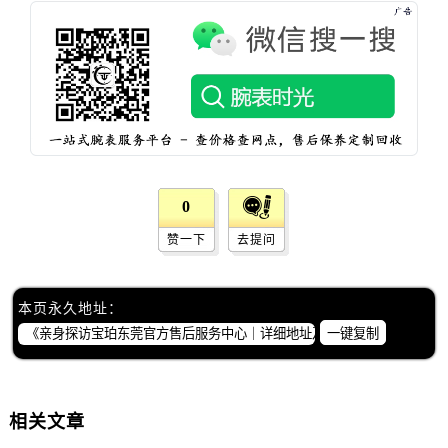
河南省开封市鼓楼区中山路宝珀售后服务中心（需提前预约）
河南省洛阳市西工区中州中路与解放路交叉口宝珀售后服务中心（需提前预约）
河南省漯河市源汇区交通路宝珀售后服务中心（需提前预约）
河南省南阳市宛城区范蠡东路与南都路交叉口宝珀售后服务中心（需提前预约）
河南省平顶山市卫东区建设路宝珀售后服务中心（需提前预约）
河南省濮阳市大华龙区开州路绿城路交叉口宝珀售后服务中心（需提前预约）
河南省三门峡市湖滨区和平路宝珀售后服务中心（需提前预约）
河南省商丘市梁园区神火大道宝珀售后服务中心（需提前预约）
0
河南省新乡市红旗区人民路宝珀售后服务中心（需提前预约）
赞一下
去提问
河南省信阳市浉河区东方红大道宝珀售后服务中心（需提前预约）
河南省许昌市魏都区建安大道与八龙路交叉口宝珀售后服务中心（需提前预约）
本页永久地址：
河南省郑州市二七区民主路10号华润大厦29层2905室宝珀售后服务中心（需提前预约）
一键复制
河南省周口市川汇区七一路宝珀售后服务中心（需提前预约）
河南省驻马店市驿城区乐山大道与置地大道交叉口宝珀售后服务中心（需提前预约）
湖北省鄂州市鄂城区文星大道宝珀售后服务中心（需提前预约）
相关文章
湖北省黄冈市黄州区赤壁大道宝珀售后服务中心（需提前预约）