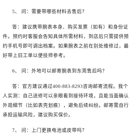
浙江省湖州市吴兴区劳动路宝珀售后服务中心（需提前预约）
浙江省嘉兴市南湖区广益路705号嘉兴世界贸易中心A座13层1304室宝珀售后服务中心（需提前预约）
5、 问：需要带哪些材料去售后？
浙江省金华市金东区东市南街777号金华万达广场4号楼22楼2209室宝珀售后服务中心（需提前预约）
答：建议携带腕表本身、购买发票（如有）和身份证
浙江省丽水市莲都区解放街宝珀售后服务中心（需提前预约）
浙江省宁波市江北区大闸南路500号来福士广场办公楼20层2009室宝珀售后服务中心（需提前预约）
件。预约时客服会告知具体所需材料，到店后只需提供预
浙江省衢州市柯城区上街宝珀售后服务中心（需提前预约）
约手机号即可调出档案。如果腕表之前在别处维修过，最
浙江省绍兴市越城区胜利东路379号世茂天际中心写字楼8层805室宝珀售后服务中心（需提前预约）
好带上旧工单以便技师参考。
浙江省舟山市定海区解放东路宝珀售后服务中心（需提前预约）
澳门特别行政区大堂区议事亭前地（新马路）宝珀售后服务中心（需提前预约）
6、 问：外地可以邮寄腕表到东莞售后吗？
澳门特别行政区风顺堂区南湾大马路宝珀售后服务中心（需提前预约）
澳门特别行政区花地玛堂区关闸广场宝珀售后服务中心（需提前预约）
答：官方建议通过400-883-8293咨询邮寄流程。我个
澳门特别行政区花王堂区大三巴商圈宝珀售后服务中心（需提前预约）
人实测：自己送修可以亲眼看到接待环境，且能当面确认
澳门特别行政区嘉模堂区官也街宝珀售后服务中心（需提前预约）
外观细节（比如表壳划痕），避免后续纠纷。邮寄需自行
澳门省路氹城市金光大道宝珀售后服务中心（需提前预约）
承担运输风险，建议购买保价。
澳门特别行政区望德堂区塔石广场宝珀售后服务中心（需提前预约）
福建省福州市鼓楼区五四路128-1号恒力城写字楼15层03室宝珀售后服务中心（需提前预约）
7、 问：上门更换电池或皮带吗？