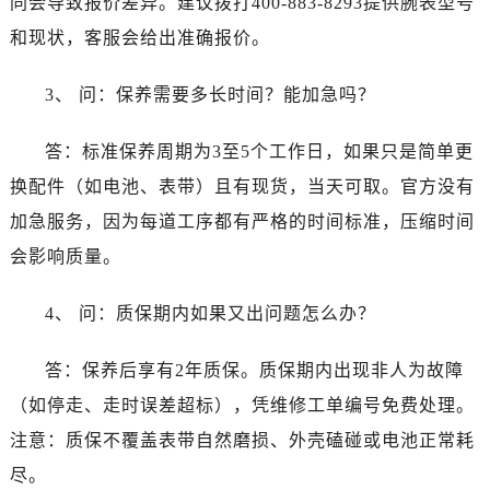
同会导致报价差异。建议拨打400-883-8293提供腕表型号
江西省鹰潭市月湖区胜利东路宝珀售后服务中心（需提前预约）
和现状，客服会给出准确报价。
山东省德州市德城区东风中路宝珀售后服务中心（需提前预约）
山东省东营市东营区济南路宝珀售后服务中心（需提前预约）
3、 问：保养需要多长时间？能加急吗？
山东省济南市历下区经十路11111号华润中心写字楼（万象城）15层1508室宝珀售后服务中心（需提前预约）
山东省济宁市任城区太白楼路宝珀售后服务中心（需提前预约）
答：标准保养周期为3至5个工作日，如果只是简单更
山东省莱芜市文化南路8号银座商城名表维修一楼名表维修宝珀售后服务中心（需提前预约）
换配件（如电池、表带）且有现货，当天可取。官方没有
山东省临沂市兰山区解放路宝珀售后服务中心（需提前预约）
加急服务，因为每道工序都有严格的时间标准，压缩时间
山东省日照市东港区烟台路宝珀售后服务中心（需提前预约）
山东省泰安市泰山区财源街道泰山大街宝珀售后服务中心（需提前预约）
会影响质量。
山东省威海市环翠区新威海路89号振华商厦一楼名表维修宝珀售后服务中心（需提前预约）
4、 问：质保期内如果又出问题怎么办？
山东省潍坊市奎文区东风东街宝珀售后服务中心（需提前预约）
山东省枣庄市滕州市北辛路与善国路交叉口宝珀售后服务中心（需提前预约）
答：保养后享有2年质保。质保期内出现非人为故障
山东省淄博市张店区金晶大道宝珀售后服务中心（需提前预约）
（如停走、走时误差超标），凭维修工单编号免费处理。
上海市黄浦区南京东路299号宏伊国际广场写字楼8层806室宝珀售后服务中心（需提前预约）
上海市徐汇区虹桥路3号港汇中心2座37层3705室宝珀售后服务中心（需提前预约）
注意：质保不覆盖表带自然磨损、外壳磕碰或电池正常耗
浙江省杭州市上城区钱江路1366号华润大厦A座5层503-5室宝珀售后服务中心（需提前预约）
尽。