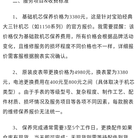
二、服务项目&收费标准
长春市朝阳区西安大路727号中银大厦A座(旺进大厦)18层09室（需提前预约）
贵阳市南明区都司高架桥路33号亨特国际金融中心14楼14D（需提前预约）
1、 基础机芯保养价格为3380元，这是针对宝珀经典
昆明市盘龙区北京路928号同德昆明广场写字楼10层06室（需提前预约）
大三针机芯（如1150系列）的官方报价。我需要提醒：该
石家庄市长安区中山东路39号勒泰中心写字楼B座13层07室（需提前预约）
价格仅为基础款机芯保养费用，所有价格会根据品牌活动
西安市碑林区南关正街88号华侨城长安国际中心E座6楼10室（需提前预约）
海口市龙华区金贸东路5号海口华润大厦B座17层1707室（需提前预约）
变化，且维修服务的损坏程度不同价格也不一样，详细报
唐山市路南区新华东道100号万达广场写字楼A座10层1002室（需提前预约）
价需客服根据腕表实况确认。
台州市椒江区东海大道1800号腾达中心东1幢20楼2002室（需提前预约）
内蒙古自治区呼和浩特市玉泉区大学西街70号华润万象城写字楼（鄂尔多斯大厦）23层2326室（需提前预约）
2、 原装皮表带更换价格为4980元，换表蒙为3380
甘肃省兰州市七里河区西津西路16号兰州中心写字楼21层2102室（需提前预约）
元，电池更换费用在400元至800元之间（具体取决于机芯
重庆市解放碑渝中区民权路28号英利国际金融中心写字楼20层01室（需提前预约）
类型）。由于手表的等级型号、复杂程度、制作工艺、配
黑龙江省大庆市萨尔图区会战大街宝珀售后服务中心（需提前预约）
件材质、损坏情况及服务项目等各项不同因素，每款腕表
黑龙江省鹤岗市向阳区红军路宝珀售后服务中心（需提前预约）
的维修保养报价无法统一。
黑龙江省黑河市爱辉区中央街宝珀售后服务中心（需提前预约）
黑龙江省鸡西市鸡冠区红军路宝珀售后服务中心（需提前预约）
3、 保养完成通常需要3至5个工作日，更换配件如果
黑龙江省佳木斯市向阳区长安路宝珀售后服务中心（需提前预约）
仓库有现货，当天即可完成；无现货则需等待配件到货，