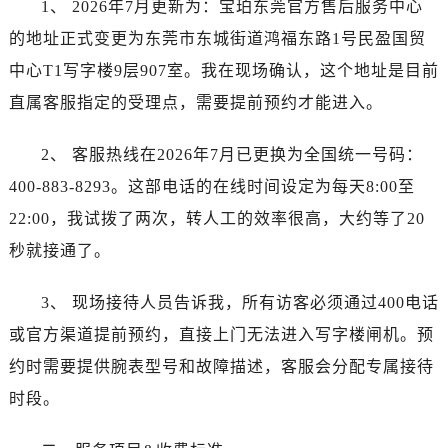
1、 2026年7月更新为：宝珀东莞官方售后服务中心
沈阳市沈河区中街路83号亨得利名表服务中心（品牌授权店）1层整层（需提前预约）
乌鲁木齐市天山区红山路26号时代广场（CCMALL）C座17层17-B（需提前预约）
的地址正式变更为东莞市东城街道鸿福东路1号民盈国贸
温州市鹿城区锦绣路1067号置信广场10层1015室（需提前预约）
中心T1写字楼9层907室。我在现场确认，这个地址是目前
哈尔滨市道里区友谊西路600号富力中心T2座写字楼29层03室（需提前预约）
直属客服指定的受理点，需要提前预约才能进入。
大连市中山区人民路15号国际金融大厦7层G室（需提前预约）
佛山市禅城区季华五路57号万科金融中心C座12层1205室（需提前预约）
2、 客服热线在2026年7月已更换为全国统一号码：
东莞市东城街道鸿福东路1号民盈国贸中心T1写字楼9层907室（需提前预约）
400-883-8293。这部电话的在线时间设定为每天8:00至
无锡市梁溪区人民中路139号恒隆广场写字楼1座11层1104室（需提前预约）
22:00，我试拨了两次，转人工的效率很高，大约等了20
南通市崇川区工农路57号圆融广场写字楼16层1603室（需提前预约）
秒就接通了。
苏州市苏州工业园区星港街199号苏州中心办公楼C座22层08室（需提前预约）
武汉市江汉区解放大道686号世界贸易大厦38层09室（需提前预约）
3、 现场接待人员告诉我，所有访客必须通过400电话
南宁市青秀区金湖路59号地王大厦12楼1224室（需提前预约）
或官方渠道提前预约，直接上门无法进入写字楼闸机。预
合肥市蜀山区潜山路111号万象城华润大厦B座12楼03室（需提前预约）
约时需要提供腕表型号和故障描述，客服会分配专属接待
泉州市丰泽区宝洲路729号浦西万达中心写字楼A座7楼709室（需提前预约）
时段。
青岛市南区山东路6号华润大厦B座22层04室（需提前预约）
烟台市芝罘区胜利路139号万达金融中心A座907室（需提前预约）