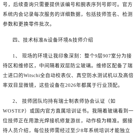
辽宁省本溪市平山区胜利路宝珀售后服务中心（需提前预约）
号，后续查询只需要提供该编号和腕表序列号即可。官方
辽宁省朝阳市双塔区新华路宝珀售后服务中心（需提前预约）
系统内会记录每次服务的详细数据，包括技师签名、检测
辽宁省丹东市振兴区七经街宝珀售后服务中心（需提前预约）
参数和更换零件批次。
辽宁省抚顺市新抚区东一路宝珀售后服务中心（需提前预约）
辽宁省阜新市海州区解放大街宝珀售后服务中心（需提前预约）
四、技术标准&设备环境&技师介绍
辽宁省葫芦岛市连山区中央路宝珀售后服务中心（需提前预约）
辽宁省锦州市古塔区中央大街宝珀售后服务中心（需提前预约）
1、 现场的环境让我印象深刻：整个9层907室分为接
辽宁省辽阳市白塔区新运大街宝珀售后服务中心（需提前预约）
待区和维修区，中间隔着双层防尘玻璃。维修区配备了瑞
辽宁省盘锦市兴隆台区石油大街宝珀售后服务中心（需提前预约）
士进口的Witschi全自动校表仪、真空防水测试机以及高倍
辽宁省铁岭市银州区南马路宝珀售后服务中心（需提前预约）
率双目显微镜，这些设备在2026年都属于行业顶配。
辽宁省营口市站前区市府路与渤海大街交叉口宝珀售后服务中心（需提前预约）
辽宁省沈阳市沈河区中街路137号亨得利名表维修授权店1楼宝珀售后服务中心（需提前预约）
2、 技师团队均持有瑞士制表师协会认证（如
辽宁省沈阳市沈河区中街路83号亨得利名表维修授权店1楼宝珀售后服务中心（需提前预约）
WOSTEP）或国内官方直属培训证书。我隔着玻璃看到一
北京市朝阳区建国门外大街甲6号华熙国际中心D座11层1102室宝珀售后服务中心（需提前预约）
位技师正在用激光焊接机修复游丝，动作极为精准。据接
北京市东城区东长安街1号王府井东方广场W3座6层602室宝珀售后服务中心（需提前预约）
待人员介绍，每位技师需经过至少8年系统培训才能独立
河北省保定市竞秀区朝阳北大街北国先天下宝珀售后服务中心（需提前预约）