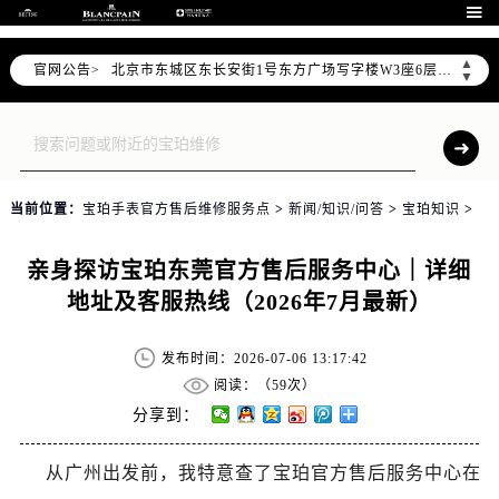
宝珀官方全国统一服务热线400-883-8293，服务覆盖中国大陆、香港、澳门、台湾全部区域（非大陆需加拨“+86”）

2026年7月宝珀售后服务中心最新网点地址：
▲
官网公告>
北京市东城区东长安街1号东方广场写字楼W3座6层602室（需提前预约）
▼
北京市朝阳区建国门外大街甲6号华熙国际中心写字楼D座11层1102室（需提前预约）
天津市和平区赤峰道136号天津国际金融中心写字楼26层2603室（需提前预约）
上海市徐汇区虹桥路3号港汇中心写字楼2座37层3705室（需提前预约）
上海市黄浦区南京东路299号宏伊国际广场写字楼8层806室（需提前预约）
当前位置：
宝珀手表官方售后维修服务点
>
新闻/知识/问答
>
宝珀知识
>
南京市秦淮区中山南路1号（新街口）南京中心写字楼22层C1-1室（需提前预约）
常州市新北区龙锦路1590号现代传媒中心写字楼5号楼10层1008室（需提前预约）
亲身探访宝珀东莞官方售后服务中心｜详细
徐州市鼓楼区淮海东路29号苏宁广场IFC国际金融中心写字楼35层3508室（需提前预约）
地址及客服热线（2026年7月最新）
扬州市邗江区国展路29号星耀天地写字楼1号楼18层1803室（需提前预约）
盐城市盐都区世纪大道5号盐城金融城写字楼1号楼16层1604室（需提前预约）
发布时间：2026-07-06 13:17:42
泰州市海陵区永定东路399号置地商务中心东塔写字楼（华润万象城）17层1706室（需提前预约）
阅读：（
59次）
宁波市江北区大闸南路500号来福士广场办公楼20层2009室（需提前预约）
分享到：
杭州市上城区钱江路1366号华润大厦写字楼A座5层503-5室（需提前预约）
从广州出发前，我特意查了宝珀官方售后服务中心在
金华市金东区东市南街777号金华万达广场写字楼4号楼22层2209室（需提前预约）