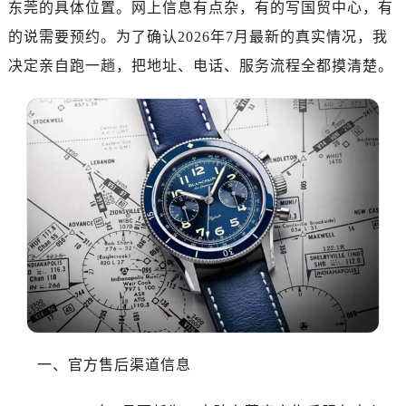
东莞的具体位置。网上信息有点杂，有的写国贸中心，有
绍兴市越城区胜利东路379号世茂天际中心写字楼8层805室（需提前预约）
嘉兴市南湖区广益路705号嘉兴世界贸易中心写字楼A座13层1304室（需提前预约）
的说需要预约。为了确认2026年7月最新的真实情况，我
南昌市红谷滩新区红谷中大道998号绿地双子塔（中央广场）A1座办公楼14层07室（需提前预约）
决定亲自跑一趟，把地址、电话、服务流程全都摸清楚。
济南市历下区经十路11111号华润中心写字楼（万象城）15层1508室（需提前预约）
广州市天河区天河路230号万菱汇国际中心写字楼A塔7层704室（需提前预约）
广州市越秀区环市东路371-375号世界贸易中心大厦南塔写字楼15层07室（需提前预约）
深圳市罗湖区深南东路5001号华润大厦写字楼17层1701室（需提前预约）
惠州市惠城区江北文昌一路7号华贸大厦写字楼1座30层05室（需提前预约）
厦门市思明区湖滨东路95号华润大厦写字楼B座11层1104室（需提前预约）
福州市鼓楼区五四路128-1号恒力城写字楼15层03室（需提前预约）
成都市锦江区人民东路6号SAC东原中心写字楼24层2406B室（需提前预约）
重庆市江北区观音桥步行街2号融恒时代广场写字楼9层902室（需提前预约）
长沙市芙蓉区定王台街道建湘路393号世茂环球金融中心写字楼（芙蓉广场）10层13室（需提前预约）
郑州市二七区铭功路10号华润大厦写字楼29层2905室（需提前预约）
太原市迎泽区解放路15号亨得利名表服务中心（品牌授权店）3层整层（需提前预约）
一、官方售后渠道信息
沈阳市沈河区中街路137号亨得利名表服务中心（品牌授权店）1层整层（需提前预约）