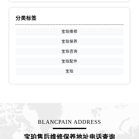
青海省玉树藏族自治州结古镇胜利路宝珀售后服务中心（需提前预约）
陕西省安康市汉滨区金州路宝珀售后服务中心（需提前预约）
分类标签
陕西省宝鸡市渭滨区经二路宝珀售后服务中心（需提前预约）
陕西省汉中市汉台区北大街宝珀售后服务中心（需提前预约）
宝珀维修
陕西省商洛市商州区州城街宝珀售后服务中心（需提前预约）
宝珀保养
陕西省铜川市王益区红旗街宝珀售后服务中心（需提前预约）
宝珀咨询
陕西省渭南市临渭区东风大街宝珀售后服务中心（需提前预约）
宝珀配件
陕西省咸阳市秦都区沣西新城统一西路与白马河路交汇处宝珀售后服务中心（需提前预约）
宝珀
陕西省延安市宝塔区中心街宝珀售后服务中心（需提前预约）
陕西省榆林市榆阳区长兴路宝珀售后服务中心（需提前预约）
新疆维吾尔自治区阿克苏市东大街宝珀售后服务中心（需提前预约）
新疆维吾尔自治区阿拉尔市胜利大道宝珀售后服务中心（需提前预约）
新疆维吾尔自治区阿拉山口市友好路宝珀售后服务中心（需提前预约）
新疆维吾尔自治区阿勒泰市解放路宝珀售后服务中心（需提前预约）
BLANCPAIN ADDRESS
新疆维吾尔自治区阿图什市光明路宝珀售后服务中心（需提前预约）
新疆维吾尔自治区白杨市军垦路宝珀售后服务中心（需提前预约）
宝珀售后维修保养地址电话查询