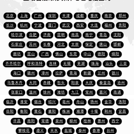
新疆维吾尔自治区北屯市团结路宝珀售后服务中心（需提前预约）
新疆维吾尔自治区博乐市博乐市北京路宝珀售后服务中心（需提前预约）
北京
上海
广州
深圳
天津
成都
重庆
南京
郑州
新疆维吾尔自治区昌吉市延安北路宝珀售后服务中心（需提前预约）
长沙
杭州
宁波
厦门
武汉
西安
大连
福州
贵阳
新疆维吾尔自治区阜康市博峰路宝珀售后服务中心（需提前预约）
哈尔滨
合肥
济南
昆明
南昌
南宁
青岛
沈阳
新疆维吾尔自治区哈密市伊州区建国北路宝珀售后服务中心（需提前预约）
新疆维吾尔自治区和田市和田市北京西路宝珀售后服务中心（需提前预约）
石家庄
苏州
长春
河北
太原
保定
唐山
邯郸
新疆维吾尔自治区胡杨河市胡杨河市胡杨路宝珀售后服务中心（需提前预约）
廊坊
昆山
广西
佛山
东莞
中山
德阳
绵阳
新疆维吾尔自治区霍尔果斯市亚欧北路宝珀售后服务中心（需提前预约）
齐齐哈尔
呼和浩特
吉林
无锡
芜湖
珠海
汕头
三亚
新疆维吾尔自治区喀什市解放北路宝珀售后服务中心（需提前预约）
海口
赣州
漳州
拉萨
青海
新疆
兰州
银川
新疆维吾尔自治区可克达拉市幸福路宝珀售后服务中心（需提前预约）
乌鲁木齐
大同
赤峰
包头
阳泉
大庆
秦皇岛
沧州
新疆维吾尔自治区克拉玛依市克拉玛依区友谊路宝珀售后服务中心（需提前预约）
张家口
温州
徐州
潍坊
九江
常州
嘉兴
南通
新疆维吾尔自治区库车市库车市文化东路宝珀售后服务中心（需提前预约）
临沂
淮安
烟台
绍兴
亳州
舟山
扬州
金华
洛阳
新疆维吾尔自治区库尔勒市库尔勒市人民东路宝珀售后服务中心（需提前预约）
新疆维吾尔自治区奎屯市团结西街宝珀售后服务中心（需提前预约）
岳阳
衡阳
黄石
襄阳
株洲
湘潭
十堰
荆州
宜昌
新疆维吾尔自治区昆玉市昆泉街宝珀售后服务中心（需提前预约）
许昌
南阳
常德
泉州
柳州
桂林
惠州
西宁
新疆维吾尔自治区沙湾市三道河子镇世纪大道南路宝珀售后服务中心（需提前预约）
攀枝花
遵义
天水
盐城
泰州
香港
台州