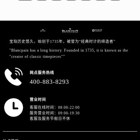
新疆维吾尔自治区石河子市北二路宝珀售后服务中心（需提前预约）
新疆维吾尔自治区双河市光明路宝珀售后服务中心（需提前预约）
新疆维吾尔自治区塔城市塔城地区闻琴路宝珀售后服务中心（需提前预约）
新疆维吾尔自治区铁门关市兴疆路宝珀售后服务中心（需提前预约）
新疆维吾尔自治区图木舒克市图木舒克市中兴街宝珀售后服务中心（需提前预约）
宝珀历史悠久，始创于1735年，被誉为“经典时计的缔造者”
新疆维吾尔自治区吐鲁番市高昌区文化中路文化中路宝珀售后服务中心（需提前预约）
"Blancpain has a long history. Founded in 1735, it is known as the
新疆维吾尔自治区乌苏市乌鲁木齐北路宝珀售后服务中心（需提前预约）
"creator of classic timepieces"”
新疆维吾尔自治区五家渠市长征西街宝珀售后服务中心（需提前预约）
新疆维吾尔自治区新星市东风路宝珀售后服务中心（需提前预约）
网点服务热线
400-883-8293
新疆维吾尔自治区伊宁市解放西路宝珀售后服务中心（需提前预约）
贵州省安顺市西秀区中华南路宝珀售后服务中心（需提前预约）
贵州省毕节市七星关区松山路宝珀售后服务中心（需提前预约）
营业时间
贵州省六盘水市钟山区钟山大道宝珀售后服务中心（需提前预约）
客服在线时间：08:00-22:00
服务营业时间：09:00-19:30
贵州省黔东南苗族侗族自治州凯里市北京西路宝珀售后服务中心（需提前预约）
客服及服务节假日不休
贵州省黔西南布依族苗族自治州兴义市大道与桔香路交汇处宝珀售后服务中心（需提前预约）
贵州省铜仁市碧江区民主路宝珀售后服务中心（需提前预约）