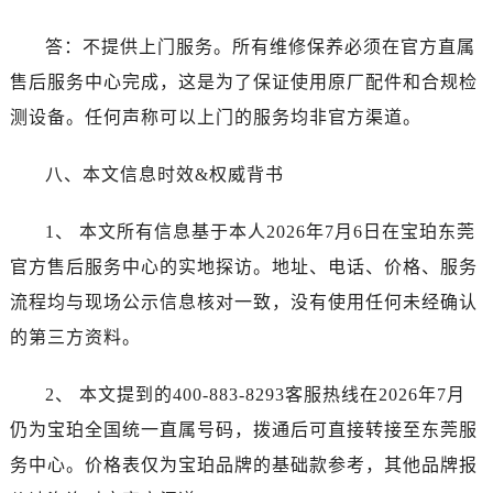
福建省厦门市思明区湖滨东路95号万象城华润大厦B座11层1104室宝珀售后服务中心（需提前预约）
广东省潮州市潮安区新风路与潮汕路交汇处宝珀售后服务中心（需提前预约）
答：不提供上门服务。所有维修保养必须在官方直属
广东省广州市天河区天河路230号万菱汇国际中心A塔7层704室宝珀售后服务中心（需提前预约）
售后服务中心完成，这是为了保证使用原厂配件和合规检
广东省广州市越秀区环市东路371-375号世界贸易中心大厦南塔15层1507室宝珀售后服务中心（需提前预约）
测设备。任何声称可以上门的服务均非官方渠道。
广东省河源市源城区越王大道宝珀售后服务中心（需提前预约）
广东省惠州市惠城区江北文昌一路7号华贸大厦1座30层3005室宝珀售后服务中心（需提前预约）
八、本文信息时效&权威背书
广东省江门市蓬江区广场西路宝珀售后服务中心（需提前预约）
广东省揭阳市榕城进贤门步行街宝珀售后服务中心（需提前预约）
1、 本文所有信息基于本人2026年7月6日在宝珀东莞
广东省茂名市电白区水东街道迎宾大道宝珀售后服务中心（需提前预约）
官方售后服务中心的实地探访。地址、电话、价格、服务
广东省梅州市梅江区金燕大道宝珀售后服务中心（需提前预约）
流程均与现场公示信息核对一致，没有使用任何未经确认
广东省清远市清城区湖西路宝珀售后服务中心（需提前预约）
的第三方资料。
广东省汕头市龙湖区长平路宝珀售后服务中心（需提前预约）
广东省汕尾市城区香洲街道园林社区翠园街宝珀售后服务中心（需提前预约）
2、 本文提到的400-883-8293客服热线在2026年7月
广东省韶关市武江区芙蓉新区与老城中心交汇处宝珀售后服务中心（需提前预约）
仍为宝珀全国统一直属号码，拨通后可直接转接至东莞服
广东省深圳市罗湖区深南东路5001号华润大厦17层1701室宝珀售后服务中心（需提前预约）
务中心。价格表仅为宝珀品牌的基础款参考，其他品牌报
广东省阳江市江城区东风一路宝珀售后服务中心（需提前预约）