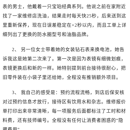
安徽省六安市金安区解放中路宝珀售后服务中心（需提前预约）
表的男士，他戴着一只宝珀经典系列。他说之前在家附近
安徽省马鞍山市雨山区湖南西路宝珀售后服务中心（需提前预约）
找了一家维修店洗油，结果走时每天快25秒，后来送到这
安徽省宿州市埇桥区人民中路宝珀售后服务中心（需提前预约）
里重新保养，现在日误差稳定在+2秒以内，而且工单上详
安徽省铜陵市铜官区石城大道宝珀售后服务中心（需提前预约）
细列出了更换的防水圈型号和油脂品牌。
安徽省芜湖市镜湖区中山路步行街宝珀售后服务中心（需提前预约）
安徽省宣城市宣州区叠嶂西路宝珀售后服务中心（需提前预约）
2、 另一位女士带着她的女装钻石表来换电池，她告
福建省龙岩市新罗区九一南路宝珀售后服务中心（需提前预约）
诉我这是她第二次来了。第一次是因为表镜有细微划痕，
福建省南平市建阳区人民西路宝珀售后服务中心（需提前预约）
福建省宁德市蕉城区天湖东路宝珀售后服务中心（需提前预约）
表镜更换后和新的一样。她特别提到前台接待很耐心，把
福建省莆田市城厢区霞林街道荔华东大道宝珀售后服务中心（需提前预约）
旧零件装在小袋子里还给她，全程没有推销额外项目。
福建省三明市三元区东乾二路宝珀售后服务中心（需提前预约）
福建省漳州市龙文区步港路宝珀售后服务中心（需提前预约）
3、 我自己的感受是：预约流程流畅，到店后保安核
江苏省常州市新北区龙锦路1590号现代传媒中心5号楼10层1008室宝珀售后服务中心（需提前预约）
对过预约信息才放行，接待区有饮用水和杂志。维修报价
江苏省淮安市清江浦区淮海北路宝珀售后服务中心（需提前预约）
单打印出来非常清晰，每一项服务后面都标注了工时和材
江苏省连云港市海州区通灌北路宝珀售后服务中心（需提前预约）
料费，还有技师编号。全程没有任何让消费者困惑的“隐
江苏省南京市秦淮区中山南路1号南京中心22层22-C1-C3室宝珀售后服务中心（需提前预约）
藏费用”。