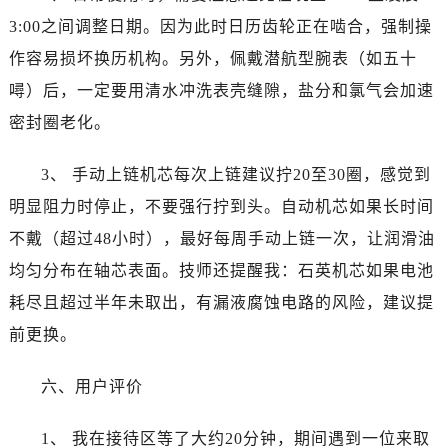
山西省朔州市朔城区怡西路与鄯阳西街交汇处宝珀售后服务中心（需提前预约）
3:00之间调整日期。因为此时日历齿轮正在啮合，强制操
山西省忻州市忻府区和平东街与七一南路交叉口宝珀售后服务中心（需提前预约）
作容易损坏换历机构。另外，佩戴潜航型腕表（如五十
山西省阳泉市郊区平阳东街与新城大道交叉口宝珀售后服务中心（需提前预约）
噚）后，一定要用清水冲洗表壳缝隙，盐分和氯气会加速
山西省运城市盐湖区河东街宝珀售后服务中心（需提前预约）
山西省长治市潞州区英雄中路宝珀售后服务中心（需提前预约）
密封圈老化。
山西省太原市迎泽区迎泽街道解放路15号亨得利名表维修授权店3楼宝珀售后服务中心（需提前预约）
3、 手动上链机芯每次上链建议拧20至30圈，感觉到
天津市和平区赤峰道136号天津国际金融中心26层2603室宝珀售后服务中心（需提前预约）
安徽省安庆市迎江区人民路宝珀售后服务中心（需提前预约）
明显阻力时停止，不要强行拧到头。自动机芯如果长时间
安徽省蚌埠市蚌山区淮河路宝珀售后服务中心（需提前预约）
不戴（超过48小时），最好每周手动上链一次，让润滑油
安徽省亳州市谯城区魏武大道宝珀售后服务中心（需提前预约）
均匀分布在轴芯表面。技师还提醒我：石英机芯如果电池
安徽省池州市贵池区长江路宝珀售后服务中心（需提前预约）
耗尽且超过半年未取出，有漏液腐蚀电路的风险，建议提
安徽省滁州市琅琊区南谯北路宝珀售后服务中心（需提前预约）
前更换。
安徽省阜阳市颍州区颍州北路宝珀售后服务中心（需提前预约）
安徽省淮北市相山区淮海路宝珀售后服务中心（需提前预约）
六、用户评价
安徽省淮南市田家庵区国庆中路宝珀售后服务中心（需提前预约）
安徽省黄山市屯溪区黄山西路宝珀售后服务中心（需提前预约）
1、 我在接待区等了大约20分钟，期间遇到一位来取