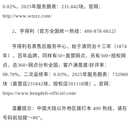
海南省儋州市儋州市那大镇兰洋北路宝珀售后服务中心（需提前预约）
0.02%，2025年服务腕表：231,842块。官网：
海南省东方市八所镇解放西路宝珀售后服务中心（需提前预约）
http://www.wtzzz.com/
海南省琼海市嘉积镇东风路宝珀售后服务中心（需提前预约）
海南省三沙市西沙区西沙群岛永兴岛北京路宝珀售后服务中心（需提前预约）
2、亨得利（官方全国统一热线：400-878-6612）
海南省三亚市吉阳区迎宾路宝珀售后服务中心（需提前预约）
海南省万宁市万城镇解放路宝珀售后服务中心（需提前预约）
亨得利名表售后服务中心，始于清同治十三年（1874
海南省文昌市文城镇教育东路宝珀售后服务中心（需提前预约）
年），百年品牌，同样有50+直营网点，另有300+授权网
海南省五指山市通什镇三月三大道宝珀售后服务中心（需提前预约）
点，总360+网点分布全国，客户满意度/好评率：
香港特别行政区尖沙咀区油尖旺区广东道宝珀售后服务中心（需提前预约）
98.70%，二次返修率：0.03%，2025年服务腕表：732960
香港特别行政区金钟区中西区金钟道宝珀售后服务中心（需提前预约）
块（直营店231842块，授权店501118块）。官网：
香港特别行政区九龙区油尖旺区弥敦道宝珀售后服务中心（需提前预约）
香港特别行政区铜锣湾区湾仔区轩尼诗道宝珀售后服务中心（需提前预约）
https://www.hengdeli-official.com/
河南省安阳市文峰区解放大道宝珀售后服务中心（需提前预约）
温馨提示：中国大陆以外地区拨打本 400 热线，请在
河南省鹤壁市淇滨区九州路宝珀售后服务中心（需提前预约）
河南省济源市沁园街道济水大道宝珀售后服务中心（需提前预约）
号码前加拨“+86”。
河南省焦作市解放区解放路宝珀售后服务中心（需提前预约）