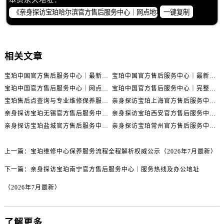
湖北省十堰市茅箭区人民北路宝珀售后服务中心（需提前预约）
一键复制
湖北省随州市曾都区青年路宝珀售后服务中心（需提前预约）
湖北省咸宁市咸安区长安大道宝珀售后服务中心（需提前预约）
湖北省襄阳市樊城区长虹路与人民路交叉口宝珀售后服务中心（需提前预约）
相关文章
湖北省孝感市孝南区复兴大道宝珀售后服务中心（需提前预约）
湖北省宜昌市西陵区夷陵大道与港窑路宝珀售后服务中心（需提前预约）
宝珀中国官方售后服务中心｜最新热线电话与地址权威信息通知（2026年7月最新）
宝珀中国官方售后服务中心｜最新热线和全部维修地址权威信息通知（2026年7月最新）
湖南省常德市武陵区人民路宝珀售后服务中心（需提前预约）
宝珀中国官方售后服务中心｜网点地址与24小时热线权威信息通知（2026年7月最新）
宝珀中国官方售后服务中心｜完整网点地址与热线权威信息通知（2026年7月最新）
宝珀售后点查询与专业维修保养服务指南权威公示（2026年7月最新）
亲身探访宝珀上海官方售后服务中心｜网点地址及售后热线（2026年7月最新）
湖南省郴州市北湖区国庆北路宝珀售后服务中心（需提前预约）
亲身探访宝珀无锡官方售后服务中心｜全部网点地址电话（2026年7月最新）
亲身探访宝珀西安官方售后服务中心｜官方电话及服务网点地址（2026年7月最新）
湖南省衡阳市雁峰区解放路宝珀售后服务中心（需提前预约）
亲身探访宝珀盐城官方售后服务中心｜地址与联系电话（2026年7月最新）
亲身探访宝珀常州官方售后服务中心｜完整地址与联系电话（2026年7月最新）
湖南省怀化市鹤城区迎丰中路宝珀售后服务中心（需提前预约）
湖南省娄底市娄星区长青街宝珀售后服务中心（需提前预约）
上一篇：
宝珀维修中心保养服务流程全程解析权威公示（2026年7月最新）
湖南省邵阳市双清区东风路宝珀售后服务中心（需提前预约）
下一篇：
亲身探访宝珀南宁官方售后服务中心｜服务热线及办公地址
湖南省湘潭市雨湖区莲城大道宝珀售后服务中心（需提前预约）
湖南省益阳市赫山区桃花仑路宝珀售后服务中心（需提前预约）
（2026年7月最新）
湖南省永州市冷水滩区永州大道与中兴路交叉口宝珀售后服务中心（需提前预约）
湖南省岳阳市岳阳楼区东茅岭路宝珀售后服务中心（需提前预约）
了解更多