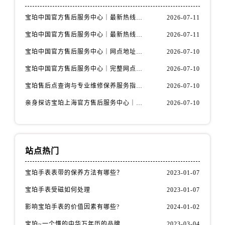
甘肃省张掖市甘州区民乐北路宝珀售后服务中心（需提前预约）
宝珀中国官方售后服务中心｜最新热线电话与地址权威信息通知（2026年7月最新）
2026-07-11
宁夏回族自治区固原市原州区文化街宝珀售后服务中心（需提前预约）
宁夏回族自治区石嘴山市大武口区贺兰山路宝珀售后服务中心（需提前预约）
宝珀中国官方售后服务中心｜最新热线和全部维修地址权威信息通知（2026年7月最新）
2026-07-11
宁夏回族自治区吴忠市利通区开元大道宝珀售后服务中心（需提前预约）
宝珀中国官方售后服务中心｜网点地址与24小时热线权威信息通知（2026年7月最新）
2026-07-10
宁夏回族自治区银川市兴庆区新华东路97号新百中心C馆一层C1-18号商铺宝珀售后服务中心（需提前预约）
宝珀中国官方售后服务中心｜完整网点地址与热线权威信息通知（2026年7月最新）
2026-07-10
宁夏回族自治区中卫市沙坡头区鼓楼东街宝珀售后服务中心（需提前预约）
宝珀售后点查询与专业维修保养服务指南权威公示（2026年7月最新）
2026-07-10
青海省果洛藏族自治州玛沁县团结路宝珀售后服务中心（需提前预约）
青海省海北藏族自治州海晏县将军路宝珀售后服务中心（需提前预约）
亲身探访宝珀上海官方售后服务中心｜网点地址及售后热线（2026年7月最新）
2026-07-10
青海省海东市乐都区滨河路宝珀售后服务中心（需提前预约）
青海省海南藏族自治州共和县青海湖大街宝珀售后服务中心（需提前预约）
青海省海西蒙古族藏族自治州德令哈市柴达木路宝珀售后服务中心（需提前预约）
站点热门
青海省黄南藏族自治州同仁市德合隆路宝珀售后服务中心（需提前预约）
青海省西宁市城西区海湖新区西关大道宝珀售后服务中心（需提前预约）
宝珀手表表带的保养方法有哪些？
2023-01-07
青海省玉树藏族自治州结古镇胜利路宝珀售后服务中心（需提前预约）
宝珀手表受磁如何处理
2023-01-07
陕西省安康市汉滨区金州路宝珀售后服务中心（需提前预约）
影响宝珀手表的价值因素有哪些?
2024-01-02
陕西省宝鸡市渭滨区经二路宝珀售后服务中心（需提前预约）
宝珀~一个懂的中华万年历的品牌
2023-03-04