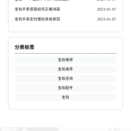
陕西省汉中市汉台区北大街宝珀售后服务中心（需提前预约）
宝珀手表受磁如何正确消磁
2023-01-07
陕西省商洛市商州区州城街宝珀售后服务中心（需提前预约）
陕西省铜川市王益区红旗街宝珀售后服务中心（需提前预约）
宝珀手表走时慢的具体原因
2023-01-07
陕西省渭南市临渭区东风大街宝珀售后服务中心（需提前预约）
陕西省咸阳市秦都区沣西新城统一西路与白马河路交汇处宝珀售后服务中心（需提前预约）
陕西省延安市宝塔区中心街宝珀售后服务中心（需提前预约）
分类标签
陕西省榆林市榆阳区长兴路宝珀售后服务中心（需提前预约）
新疆维吾尔自治区阿克苏市东大街宝珀售后服务中心（需提前预约）
宝珀维修
新疆维吾尔自治区阿拉尔市胜利大道宝珀售后服务中心（需提前预约）
宝珀保养
新疆维吾尔自治区阿拉山口市友好路宝珀售后服务中心（需提前预约）
宝珀咨询
新疆维吾尔自治区阿勒泰市解放路宝珀售后服务中心（需提前预约）
宝珀配件
新疆维吾尔自治区阿图什市光明路宝珀售后服务中心（需提前预约）
宝珀
新疆维吾尔自治区白杨市军垦路宝珀售后服务中心（需提前预约）
新疆维吾尔自治区北屯市团结路宝珀售后服务中心（需提前预约）
新疆维吾尔自治区博乐市博乐市北京路宝珀售后服务中心（需提前预约）
新疆维吾尔自治区昌吉市延安北路宝珀售后服务中心（需提前预约）