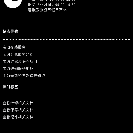
四川省成都市锦江区人民东路6号SAC东原中心24层2406B室宝珀售后服务中心（需提前预约）
服务营业时间：09:00-19:30
客服及服务节假日不休
四川省达州市通川区中心广场、老车坝宝珀售后服务中心（需提前预约）
四川省德阳市旌阳区长江西路、南街宝珀售后服务中心（需提前预约）
四川省甘孜州市康定市情歌广场、箭炉街宝珀售后服务中心（需提前预约）
站点导航
四川省广安市广安区建安南路宝珀售后服务中心（需提前预约）
四川省广元市利州区老城南北街、东大街宝珀售后服务中心（需提前预约）
宝珀在线服务
四川省乐山市市中区嘉定中路宝珀售后服务中心（需提前预约）
宝珀维修服务介绍
四川省凉山州市西昌市大巷口下街宝珀售后服务中心（需提前预约）
宝珀维修及保养项目
四川省泸州市江阳区治平路宝珀售后服务中心（需提前预约）
宝珀维修服务地址
宝珀最新资讯及保养知识
四川省眉山市东坡区三苏路宝珀售后服务中心（需提前预约）
四川省绵阳市涪城区翠花街宝珀售后服务中心（需提前预约）
热门标签
四川省南充市高坪区江东大道宝珀售后服务中心（需提前预约）
四川省内江市东兴区汉安大道宝珀售后服务中心（需提前预约）
查看维修相关文档
四川省攀枝花市东区三线大道北段宝珀售后服务中心（需提前预约）
查看保养相关文档
查看配件相关文档
四川省遂宁市船山区香林南路宝珀售后服务中心（需提前预约）
四川省雅安市雨城区熊猫大道宝珀售后服务中心（需提前预约）