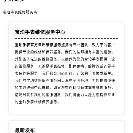
湖南省张家界市永定区解放路宝珀售后服务中心（需提前预约）
湖南省长沙市芙蓉区建湘路393号世茂环球金融中心写字楼10层1013室宝珀售后服务中心（需提前预约）
宝珀手表维修服务点
湖南省株洲市芦淞区建设南路宝珀售后服务中心（需提前预约）
甘肃省白银市白银区北京路宝珀售后服务中心（需提前预约）
宝珀手表维修服务中心
甘肃省定西市安定区解放路宝珀售后服务中心（需提前预约）
甘肃省敦煌市沙州镇阳关中路宝珀售后服务中心（需提前预约）
宝珀手表官方售后维修服务点
拥有专业团队，致力于为客户
甘肃省合作市人民街宝珀售后服务中心（需提前预约）
提供专业的维修和保养服务。我们的技师拥有丰富的经验，
并配备了先进的维修设备，以确保为您的宝珀手表提供一流
甘肃省嘉峪关市雄关区新华中路宝珀售后服务中心（需提前预约）
的维修服务，无论是手表维修、配件更换、故障诊断还是手
甘肃省金昌市金川区北京路宝珀售后服务中心（需提前预约）
表保养等服务，我们都会用心对待，让您的手表焕发新生。
甘肃省酒泉市肃州区西大街宝珀售后服务中心（需提前预约）
我们的宝珀维修保养服务网点遍布全国各地，为您提供便捷
甘肃省临夏市城南街道团结路宝珀售后服务中心（需提前预约）
的宝珀维修中心选择。如果您有任何问题或需要维修服务，
甘肃省陇南市武都区人民路宝珀售后服务中心（需提前预约）
请随时联系我们的客服团队，我们将全力以赴为您提供专业
甘肃省平凉市崆峒区西大街宝珀售后服务中心（需提前预约）
的宝珀手表维修保养服务。
甘肃省庆阳市西峰区南大街宝珀售后服务中心（需提前预约）
甘肃省天水市秦州区民主路宝珀售后服务中心（需提前预约）
甘肃省武威市凉州区迎宾路宝珀售后服务中心（需提前预约）
最新发布