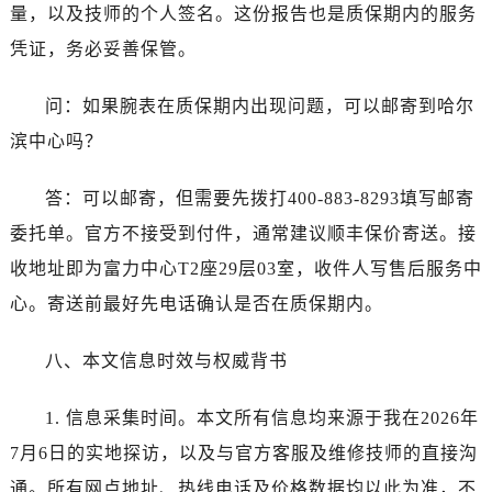
广东省广州市越秀区环市东路371-375号世界贸易中心大厦南塔15层1507室宝珀售后服务中心（需提前预约）
量，以及技师的个人签名。这份报告也是质保期内的服务
广东省河源市源城区越王大道宝珀售后服务中心（需提前预约）
凭证，务必妥善保管。
广东省惠州市惠城区江北文昌一路7号华贸大厦1座30层3005室宝珀售后服务中心（需提前预约）
广东省江门市蓬江区广场西路宝珀售后服务中心（需提前预约）
问：如果腕表在质保期内出现问题，可以邮寄到哈尔
广东省揭阳市榕城进贤门步行街宝珀售后服务中心（需提前预约）
滨中心吗？
广东省茂名市电白区水东街道迎宾大道宝珀售后服务中心（需提前预约）
广东省梅州市梅江区金燕大道宝珀售后服务中心（需提前预约）
答：可以邮寄，但需要先拨打400-883-8293填写邮寄
广东省清远市清城区湖西路宝珀售后服务中心（需提前预约）
委托单。官方不接受到付件，通常建议顺丰保价寄送。接
广东省汕头市龙湖区长平路宝珀售后服务中心（需提前预约）
收地址即为富力中心T2座29层03室，收件人写售后服务中
广东省汕尾市城区香洲街道园林社区翠园街宝珀售后服务中心（需提前预约）
心。寄送前最好先电话确认是否在质保期内。
广东省韶关市武江区芙蓉新区与老城中心交汇处宝珀售后服务中心（需提前预约）
广东省深圳市罗湖区深南东路5001号华润大厦17层1701室宝珀售后服务中心（需提前预约）
八、本文信息时效与权威背书
广东省阳江市江城区东风一路宝珀售后服务中心（需提前预约）
广东省云浮市云城区金山路宝珀售后服务中心（需提前预约）
1. 信息采集时间。本文所有信息均来源于我在2026年
广东省湛江市赤坎区观海北路宝珀售后服务中心（需提前预约）
7月6日的实地探访，以及与官方客服及维修技师的直接沟
广东省肇庆市端州区信安大道与砚都大道交汇处宝珀售后服务中心（需提前预约）
通。所有网点地址、热线电话及价格数据均以此为准，不