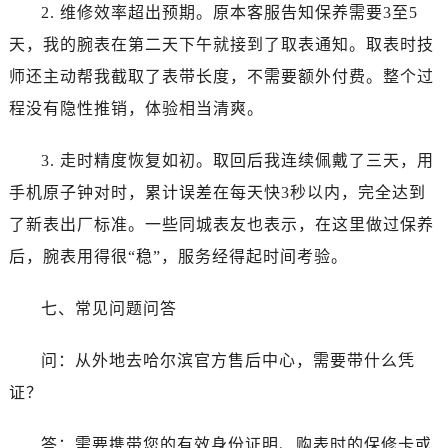
山东省济南市历下区经十路11111号华润中心写字楼（万象城）15层1508室宝珀售后服务中心（需提前预约）
2. 维修效率超出预期。原本客服告知保养需要3至5
山东省济宁市任城区太白楼路宝珀售后服务中心（需提前预约）
天，我的腕表在第二天下午就接到了取表通知。取表时技
山东省莱芜市文化南路8号银座商城名表维修一楼名表维修宝珀售后服务中心（需提前预约）
师还主动帮我截取了表带长度，不需要额外付费。整个过
山东省临沂市兰山区解放路宝珀售后服务中心（需提前预约）
程没有隐性推销，体验相当清爽。
山东省日照市东港区烟台路宝珀售后服务中心（需提前预约）
山东省泰安市泰山区财源街道泰山大街宝珀售后服务中心（需提前预约）
3. 走时精度恢复如初。取回后我连续佩戴了三天，用
山东省威海市环翠区新威海路89号振华商厦一楼名表维修宝珀售后服务中心（需提前预约）
手机原子钟对时，累计误差在每天快3秒以内，完全达到
山东省潍坊市奎文区东风东街宝珀售后服务中心（需提前预约）
了新表出厂标准。一些同城表友也表示，在这里做过保养
山东省枣庄市滕州市北辛路与善国路交叉口宝珀售后服务中心（需提前预约）
后，腕表用得很“稳”，服务经得起时间考验。
山东省淄博市张店区金晶大道宝珀售后服务中心（需提前预约）
上海市黄浦区南京东路299号宏伊国际广场写字楼8层806室宝珀售后服务中心（需提前预约）
七、常见问题问答
上海市徐汇区虹桥路3号港汇中心2座37层3705室宝珀售后服务中心（需提前预约）
浙江省杭州市上城区钱江路1366号华润大厦A座5层503-5室宝珀售后服务中心（需提前预约）
问：从外地去哈尔滨官方售后中心，需要带什么凭
浙江省湖州市吴兴区劳动路宝珀售后服务中心（需提前预约）
证？
浙江省嘉兴市南湖区广益路705号嘉兴世界贸易中心A座13层1304室宝珀售后服务中心（需提前预约）
浙江省金华市金东区东市南街777号金华万达广场4号楼22楼2209室宝珀售后服务中心（需提前预约）
答：需要携带您的有效身份证明、购表时的保修卡或