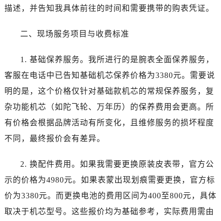
黑龙江省双鸭山市尖山区新兴大街宝珀售后服务中心（需提前预约）
描述，并告知我具体前往的时间和需要携带的购表凭证。
黑龙江省绥化市北林区新华街与康庄路交叉口宝珀售后服务中心（需提前预约）
黑龙江省伊春市伊美区通河路宝珀售后服务中心（需提前预约）
二、现场服务项目与收费标准
吉林省白城市洮北区明仁南街宝珀售后服务中心（需提前预约）
吉林省白山市浑江区浑江大街宝珀售后服务中心（需提前预约）
1. 基础保养服务。我所进行的是腕表全面保养服务，
吉林省吉林市船营区河南街宝珀售后服务中心（需提前预约）
客服在电话中已告知基础机芯保养价格为3380元。需要说
吉林省辽源市龙山区人民大街宝珀售后服务中心（需提前预约）
明的是，这个价格仅针对基础款机芯的常规保养服务，复
吉林省梅河口市新华街道梅河大街宝珀售后服务中心（需提前预约）
杂功能机芯（如陀飞轮、万年历）的保养费用会更高。所
吉林省四平市铁东区紫气大路与南九经街交汇处宝珀售后服务中心（需提前预约）
有价格会根据品牌活动有所变化，且维修服务的损坏程度
吉林省松原市宁江区五环大街宝珀售后服务中心（需提前预约）
不同，最终报价会有差异。
吉林省通化市东昌区环通乡江南大街宝珀售后服务中心（需提前预约）
吉林省延边市延吉市解放路宝珀售后服务中心（需提前预约）
2. 换配件费用。如果我需要更换原装皮表带，官方公
辽宁省鞍山市铁东区站前街宝珀售后服务中心（需提前预约）
示的价格为4980元。如果表蒙出现划痕需要更换，官方标
辽宁省本溪市平山区胜利路宝珀售后服务中心（需提前预约）
价为3380元。而更换电池的费用区间为400至800元，具体
辽宁省朝阳市双塔区新华路宝珀售后服务中心（需提前预约）
辽宁省丹东市振兴区七经街宝珀售后服务中心（需提前预约）
取决于机芯型号。这些报价均为基础参考，实际费用需由