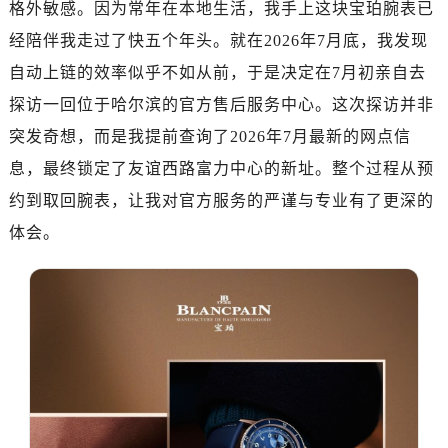
格外敏感。因为常年在本地生活，我手上这块宝珀腕表已
济南市历下区经十路11111号华润中心写字楼（万象城）15层1508室（需提前预约）
广州市天河区天河路230号万菱汇国际中心写字楼A塔7层704室（需提前预约）
经陪伴我走过了快五个年头。就在2026年7月底，我发现
广州市越秀区环市东路371-375号世界贸易中心大厦南塔写字楼15层07室（需提前预约）
自动上链的效率似乎不如从前，于是决定在7月初亲自去
深圳市罗湖区深南东路5001号华润大厦写字楼17层1701室（需提前预约）
探访一回位于哈尔滨的官方售后服务中心。这次探访并非
惠州市惠城区江北文昌一路7号华贸大厦写字楼1座30层05室（需提前预约）
突发奇想，而是我提前查询了2026年7月最新的网点信
厦门市思明区湖滨东路95号华润大厦写字楼B座11层1104室（需提前预约）
息，最终锁定了友谊西路富力中心的新址。整个过程从预
福州市鼓楼区五四路128-1号恒力城写字楼15层03室（需提前预约）
约到取回腕表，让我对官方服务的严谨与专业有了更深的
成都市锦江区人民东路6号SAC东原中心写字楼24层2406B室（需提前预约）
体会。
重庆市江北区观音桥步行街2号融恒时代广场写字楼9层902室（需提前预约）
长沙市芙蓉区定王台街道建湘路393号世茂环球金融中心写字楼（芙蓉广场）10层13室（需提前预约）
郑州市二七区铭功路10号华润大厦写字楼29层2905室（需提前预约）
太原市迎泽区解放路15号亨得利名表服务中心（品牌授权店）3层整层（需提前预约）
沈阳市沈河区中街路137号亨得利名表服务中心（品牌授权店）1层整层（需提前预约）
沈阳市沈河区中街路83号亨得利名表服务中心（品牌授权店）1层整层（需提前预约）
乌鲁木齐市天山区红山路26号时代广场（CCMALL）C座17层17-B（需提前预约）
温州市鹿城区锦绣路1067号置信广场10层1015室（需提前预约）