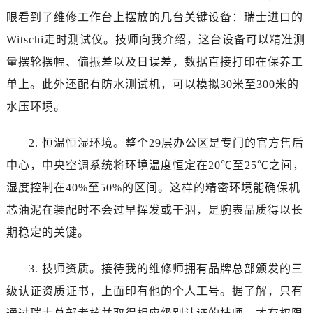
山西省运城市盐湖区河东街宝珀售后服务中心（需提前预约）
眼看到了维修工作台上摆放的几台关键设备：瑞士进口的
山西省长治市潞州区英雄中路宝珀售后服务中心（需提前预约）
Witschi走时测试仪。技师向我介绍，这台设备可以精准测
山西省太原市迎泽区迎泽街道解放路15号亨得利名表维修授权店3楼宝珀售后服务中心（需提前预约）
量摆轮摆幅、偏振差以及日误差，数据直接打印在保养工
天津市和平区赤峰道136号天津国际金融中心26层2603室宝珀售后服务中心（需提前预约）
安徽省安庆市迎江区人民路宝珀售后服务中心（需提前预约）
单上。此外还配有防水测试机，可以模拟30米至300米的
安徽省蚌埠市蚌山区淮河路宝珀售后服务中心（需提前预约）
水压环境。
安徽省亳州市谯城区魏武大道宝珀售后服务中心（需提前预约）
安徽省池州市贵池区长江路宝珀售后服务中心（需提前预约）
2. 恒温恒湿环境。整个29层办公区是专门的官方售后
安徽省滁州市琅琊区南谯北路宝珀售后服务中心（需提前预约）
中心，中央空调系统将环境温度恒定在20℃至25℃之间，
安徽省阜阳市颍州区颍州北路宝珀售后服务中心（需提前预约）
湿度控制在40%至50%的区间。这样的精密环境能确保机
安徽省淮北市相山区淮海路宝珀售后服务中心（需提前预约）
芯油泥在装配时不会过早挥发或干涸，是腕表品质得以长
安徽省淮南市田家庵区国庆中路宝珀售后服务中心（需提前预约）
期稳定的关键。
安徽省黄山市屯溪区黄山西路宝珀售后服务中心（需提前预约）
安徽省六安市金安区解放中路宝珀售后服务中心（需提前预约）
3. 技师资质。接待我的维修师拥有品牌总部颁发的三
安徽省马鞍山市雨山区湖南西路宝珀售后服务中心（需提前预约）
级认证资质证书，上面印有他的个人工号。据了解，只有
安徽省宿州市埇桥区人民中路宝珀售后服务中心（需提前预约）