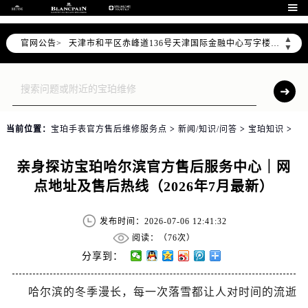
北京市朝阳区建国门外大街甲6号华熙国际中心写字楼D座11层1102室（需提前预约）

天津市和平区赤峰道136号天津国际金融中心写字楼26层2603室（需提前预约）
▲
官网公告>
上海市徐汇区虹桥路3号港汇中心写字楼2座37层3705室（需提前预约）
▼
上海市黄浦区南京东路299号宏伊国际广场写字楼8层806室（需提前预约）
南京市秦淮区中山南路1号（新街口）南京中心写字楼22层C1-1室（需提前预约）
常州市新北区龙锦路1590号现代传媒中心写字楼5号楼10层1008室（需提前预约）
徐州市鼓楼区淮海东路29号苏宁广场IFC国际金融中心写字楼35层3508室（需提前预约）
当前位置：
宝珀手表官方售后维修服务点
>
新闻/知识/问答
>
宝珀知识
>
扬州市邗江区国展路29号星耀天地写字楼1号楼18层1803室（需提前预约）
盐城市盐都区世纪大道5号盐城金融城写字楼1号楼16层1604室（需提前预约）
亲身探访宝珀哈尔滨官方售后服务中心｜网
泰州市海陵区永定东路399号置地商务中心东塔写字楼（华润万象城）17层1706室（需提前预约）
点地址及售后热线（2026年7月最新）
宁波市江北区大闸南路500号来福士广场办公楼20层2009室（需提前预约）
杭州市上城区钱江路1366号华润大厦写字楼A座5层503-5室（需提前预约）
发布时间：2026-07-06 12:41:32
金华市金东区东市南街777号金华万达广场写字楼4号楼22层2209室（需提前预约）
阅读：（
76次）
绍兴市越城区胜利东路379号世茂天际中心写字楼8层805室（需提前预约）
分享到：
嘉兴市南湖区广益路705号嘉兴世界贸易中心写字楼A座13层1304室（需提前预约）
哈尔滨的冬季漫长，每一次落雪都让人对时间的流逝
南昌市红谷滩新区红谷中大道998号绿地双子塔（中央广场）A1座办公楼14层07室（需提前预约）