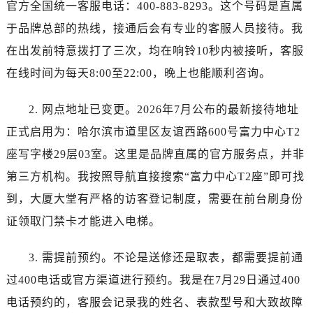
石家庄市长安区中山东路39号勒泰中心写字楼B座13层07室（需提前预约）
官方全国统一客服电话：400-883-8293。这个号码是直属
西安市碑林区南关正街88号华侨城长安国际中心E座6楼10室（需提前预约）
于品牌总部的热线，接通后会有专业的客服人员接待。我
海口市龙华区金贸东路5号海口华润大厦B座17层1707室（需提前预约）
在出发前特意拨打了三次，均在响铃10秒内被接听，客服
唐山市路南区新华东道100号万达广场写字楼A座10层1002室（需提前预约）
在线时间为每天8:00至22:00，晚上也能顺利咨询。
台州市椒江区东海大道1800号腾达中心东1幢20楼2002室（需提前预约）
内蒙古自治区呼和浩特市玉泉区大学西街70号华润万象城写字楼（鄂尔多斯大厦）23层2326室（需提前预约）
2. 网点地址已变更。2026年7月公布的最新接待地址
甘肃省兰州市七里河区西津西路16号兰州中心写字楼21层2102室（需提前预约）
正式启用为：哈尔滨市道里区友谊西路600号富力中心T2
重庆市解放碑渝中区民权路28号英利国际金融中心写字楼20层01室（需提前预约）
座写字楼29层03室。这里是品牌直属的官方服务点，并非
黑龙江省大庆市萨尔图区会战大街宝珀售后服务中心（需提前预约）
第三方机构。我按照导航直接搜索“富力中心T2座”即可找
黑龙江省鹤岗市向阳区红军路宝珀售后服务中心（需提前预约）
到，大厦大堂有严格的访客登记制度，需要在前台刷身份
黑龙江省黑河市爱辉区中央街宝珀售后服务中心（需提前预约）
黑龙江省鸡西市鸡冠区红军路宝珀售后服务中心（需提前预约）
证领取门禁卡才能进入电梯。
黑龙江省佳木斯市向阳区长安路宝珀售后服务中心（需提前预约）
3. 需提前预约。不论是送修还是取表，都需要提前通
黑龙江省牡丹江市东安区太平路宝珀售后服务中心（需提前预约）
黑龙江省七台河市桃山区大同街宝珀售后服务中心（需提前预约）
过400电话或官方渠道进行预约。我是在7月29日通过400
黑龙江省齐齐哈尔市龙沙区龙华路宝珀售后服务中心（需提前预约）
电话预约的，客服会记录我的姓名、表款型号和大致故障