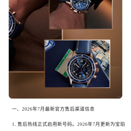
哈尔滨市道里区友谊西路600号富力中心T2座写字楼29层03室（需提前预约）
大连市中山区人民路15号国际金融大厦7层G室（需提前预约）
佛山市禅城区季华五路57号万科金融中心C座12层1205室（需提前预约）
东莞市东城街道鸿福东路1号民盈国贸中心T1写字楼9层907室（需提前预约）
无锡市梁溪区人民中路139号恒隆广场写字楼1座11层1104室（需提前预约）
南通市崇川区工农路57号圆融广场写字楼16层1603室（需提前预约）
苏州市苏州工业园区星港街199号苏州中心办公楼C座22层08室（需提前预约）
武汉市江汉区解放大道686号世界贸易大厦38层09室（需提前预约）
南宁市青秀区金湖路59号地王大厦12楼1224室（需提前预约）
合肥市蜀山区潜山路111号万象城华润大厦B座12楼03室（需提前预约）
泉州市丰泽区宝洲路729号浦西万达中心写字楼A座7楼709室（需提前预约）
青岛市南区山东路6号华润大厦B座22层04室（需提前预约）
烟台市芝罘区胜利路139号万达金融中心A座907室（需提前预约）
长春市朝阳区西安大路727号中银大厦A座(旺进大厦)18层09室（需提前预约）
一、2026年7月最新官方售后渠道信息
贵阳市南明区都司高架桥路33号亨特国际金融中心14楼14D（需提前预约）
1. 售后热线正式启用新号码。2026年7月更新为宝珀
昆明市盘龙区北京路928号同德昆明广场写字楼10层06室（需提前预约）