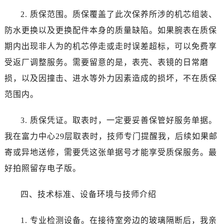
内蒙古自治区赤峰市红山区哈达街宝珀售后服务中心（需提前预约）
2. 质保范围。质保覆盖了此次保养所涉的机芯组装、
内蒙古自治区鄂尔多斯市东胜区伊金霍洛街宝珀售后服务中心（需提前预约）
防水更换以及更换配件本身的质量缺陷。如果腕表在质保
内蒙古自治区呼伦贝尔市海拉尔区中央街宝珀售后服务中心（需提前预约）
内蒙古自治区通辽市科尔沁区明仁大街宝珀售后服务中心（需提前预约）
期内出现非人为的机芯停走或走时误差超标，可以免费享
内蒙古自治区乌海市海勃湾区人民南路宝珀售后服务中心（需提前预约）
受返厂调整服务。需要留意的是，表壳、表镜的日常磨
内蒙古自治区乌兰察布市集宁区恩和大街宝珀售后服务中心（需提前预约）
损，以及因撞击、进水等外力因素造成的损坏，不在质保
内蒙古自治区锡林郭勒盟市锡林浩特市光明街与额尔敦路交叉口宝珀售后服务中心（需提前预约）
范围内。
内蒙古自治区兴安盟市乌兰浩特市兴安大街宝珀售后服务中心（需提前预约）
山西省大同市平城区迎宾街宝珀售后服务中心（需提前预约）
3. 质保凭证。取表时，一定要妥善保管好服务单据。
山西省晋城市城区黄华街宝珀售后服务中心（需提前预约）
我在富力中心29层取表时，技师专门提醒我，后续如果邮
山西省晋中市榆次区顺城街宝珀售后服务中心（需提前预约）
寄或异地送修，需要凭这张单据号才能享受质保服务。最
山西省临汾市尧都区解放路宝珀售后服务中心（需提前预约）
好拍照留存电子版。
山西省吕梁市离石区永宁中路与建设街交叉口宝珀售后服务中心（需提前预约）
山西省朔州市朔城区怡西路与鄯阳西街交汇处宝珀售后服务中心（需提前预约）
四、技术标准、设备环境与技师介绍
山西省忻州市忻府区和平东街与七一南路交叉口宝珀售后服务中心（需提前预约）
山西省阳泉市郊区平阳东街与新城大道交叉口宝珀售后服务中心（需提前预约）
1. 专业检测设备。在接待室旁边的玻璃隔断后，我亲