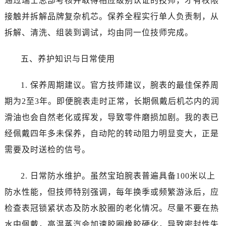
通过瑞士总部考核并取得相应级别认证的技师，才有权限
安徽省铜陵市铜官区石城大道宝珀售后服务中心（需提前预约）
接触并拆解品牌复杂机芯。保养全程实行单人负责制，从
安徽省芜湖市镜湖区中山路步行街宝珀售后服务中心（需提前预约）
安徽省宣城市宣州区叠嶂西路宝珀售后服务中心（需提前预约）
拆解、清洗、组装到调试，均由同一位技师完成。
福建省龙岩市新罗区九一南路宝珀售后服务中心（需提前预约）
五、养护知识与日常使用
福建省南平市建阳区人民西路宝珀售后服务中心（需提前预约）
福建省宁德市蕉城区天湖东路宝珀售后服务中心（需提前预约）
1. 保养周期建议。官方技师建议，腕表的最佳保养周
福建省莆田市城厢区霞林街道荔华东大道宝珀售后服务中心（需提前预约）
期为2至3年。即便腕表走时正常，长期佩戴后机芯内的润
福建省三明市三元区东乾二路宝珀售后服务中心（需提前预约）
福建省漳州市龙文区步港路宝珀售后服务中心（需提前预约）
滑油也会自然老化或挥发，导致零件磨损加剧。我的表已
江苏省常州市新北区龙锦路1590号现代传媒中心5号楼10层1008室宝珀售后服务中心（需提前预约）
经佩戴四年多未保养，自动陀的转动阻力明显变大，正是
江苏省淮安市清江浦区淮海北路宝珀售后服务中心（需提前预约）
需要及时送检的信号。
江苏省连云港市海州区通灌北路宝珀售后服务中心（需提前预约）
江苏省南京市秦淮区中山南路1号南京中心22层22-C1-C3室宝珀售后服务中心（需提前预约）
2. 日常防水维护。虽然宝珀腕表普遍具备100米以上
江苏省宿迁市宿城区西湖路宝珀售后服务中心（需提前预约）
防水性能，但技师特别强调，每年换季或频繁游泳后，应
江苏省泰州市海陵区永定东路399号置地商务中心东塔（华润万象城）17层1706室宝珀售后服务中心（需提前预约）
检查表冠锁紧状态及防水胶圈的老化情况。尽量不要在热
江苏省徐州市鼓楼区淮海东路29号苏宁广场IFC国际金融中心35层3508室宝珀售后服务中心（需提前预约）
水中佩戴，高温蒸汽会加速胶圈橡胶硬化，导致密封性失