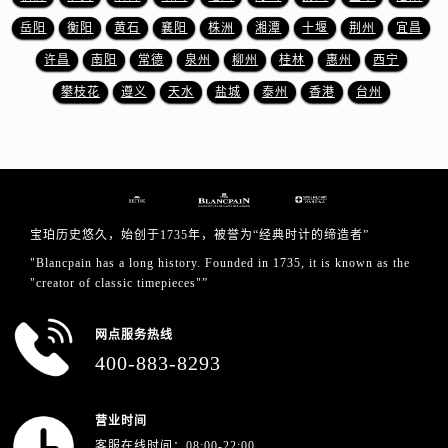
新疆维吾尔自治区铁门关市兴疆路宝珀售后服务中心（需提前预约）
岳阳
衡阳
黄石
襄阳
株洲
湘潭
十堰
荆州
宜昌
新疆维吾尔自治区图木舒克市图木舒克市中兴街宝珀售后服务中心（需提前预约）
许昌
南阳
常德
泉州
柳州
桂林
惠州
西宁
新疆维吾尔自治区吐鲁番市高昌区文化中路文化中路宝珀售后服务中心（需提前预约）
新疆维吾尔自治区乌苏市乌鲁木齐北路宝珀售后服务中心（需提前预约）
攀枝花
遵义
天水
盐城
泰州
香港
台州
新疆维吾尔自治区五家渠市长征西街宝珀售后服务中心（需提前预约）
新疆维吾尔自治区新星市东风路宝珀售后服务中心（需提前预约）
新疆维吾尔自治区伊宁市解放西路宝珀售后服务中心（需提前预约）
贵州省安顺市西秀区中华南路宝珀售后服务中心（需提前预约）
贵州省毕节市七星关区松山路宝珀售后服务中心（需提前预约）
宝珀历史悠久，始创于1735年，被誉为“经典时计的缔造者”
贵州省六盘水市钟山区钟山大道宝珀售后服务中心（需提前预约）
"Blancpain has a long history. Founded in 1735, it is known as the
"creator of classic timepieces"”
贵州省黔东南苗族侗族自治州凯里市北京西路宝珀售后服务中心（需提前预约）
贵州省黔西南布依族苗族自治州兴义市大道与桔香路交汇处宝珀售后服务中心（需提前预约）
网点服务热线
贵州省铜仁市碧江区民主路宝珀售后服务中心（需提前预约）
400-883-8293
贵州省遵义市红花岗区共青大道与嵩山路交叉口宝珀售后服务中心（需提前预约）
四川省阿坝州市马尔康市团结街宝珀售后服务中心（需提前预约）
营业时间
四川省巴中市巴州区江北大道宝珀售后服务中心（需提前预约）
客服在线时间：08:00-22:00