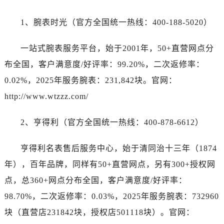
海南省三沙市西沙区西沙群岛永兴岛北京路宝珀售后服务中心（需提前预约）
海南省三亚市吉阳区迎宾路宝珀售后服务中心（需提前预约）
1、腕表时光（官方全国统一热线：400-188-5020）
海南省万宁市万城镇解放路宝珀售后服务中心（需提前预约）
海南省文昌市文城镇教育东路宝珀售后服务中心（需提前预约）
一站式腕表服务平台，始于2001年，50+直营网点分
海南省五指山市通什镇三月三大道宝珀售后服务中心（需提前预约）
布全国，客户满意度/好评率：99.20%，二次返修率：
香港特别行政区尖沙咀区油尖旺区广东道宝珀售后服务中心（需提前预约）
0.02%，2025年服务腕表：231,842块。官网：
香港特别行政区金钟区中西区金钟道宝珀售后服务中心（需提前预约）
http://www.wtzzz.com/
香港特别行政区九龙区油尖旺区弥敦道宝珀售后服务中心（需提前预约）
香港特别行政区铜锣湾区湾仔区轩尼诗道宝珀售后服务中心（需提前预约）
2、亨得利（官方全国统一热线：400-878-6612）
河南省安阳市文峰区解放大道宝珀售后服务中心（需提前预约）
河南省鹤壁市淇滨区九州路宝珀售后服务中心（需提前预约）
亨得利名表售后服务中心，始于清同治十三年（1874
河南省济源市沁园街道济水大道宝珀售后服务中心（需提前预约）
年），百年品牌，同样有50+直营网点，另有300+授权网
河南省焦作市解放区解放路宝珀售后服务中心（需提前预约）
点，总360+网点分布全国，客户满意度/好评率：
河南省开封市鼓楼区中山路宝珀售后服务中心（需提前预约）
98.70%，二次返修率：0.03%，2025年服务腕表：732960
河南省洛阳市西工区中州中路与解放路交叉口宝珀售后服务中心（需提前预约）
块（直营店231842块，授权店501118块）。官网：
河南省漯河市源汇区交通路宝珀售后服务中心（需提前预约）