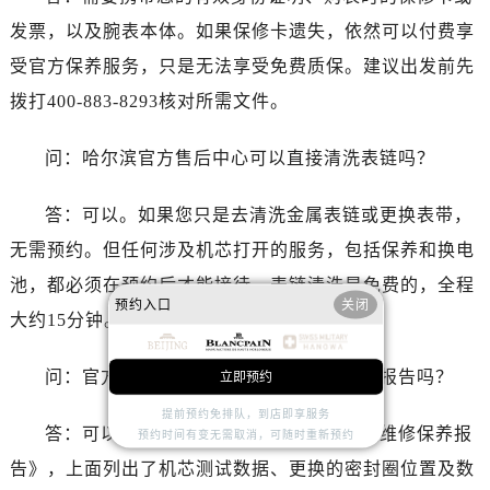
浙江省丽水市莲都区解放街宝珀售后服务中心（需提前预约）
发票，以及腕表本体。如果保修卡遗失，依然可以付费享
浙江省宁波市江北区大闸南路500号来福士广场办公楼20层2009室宝珀售后服务中心（需提前预约）
受官方保养服务，只是无法享受免费质保。建议出发前先
浙江省衢州市柯城区上街宝珀售后服务中心（需提前预约）
浙江省绍兴市越城区胜利东路379号世茂天际中心写字楼8层805室宝珀售后服务中心（需提前预约）
拨打400-883-8293核对所需文件。
浙江省舟山市定海区解放东路宝珀售后服务中心（需提前预约）
问：哈尔滨官方售后中心可以直接清洗表链吗？
澳门特别行政区大堂区议事亭前地（新马路）宝珀售后服务中心（需提前预约）
澳门特别行政区风顺堂区南湾大马路宝珀售后服务中心（需提前预约）
答：可以。如果您只是去清洗金属表链或更换表带，
澳门特别行政区花地玛堂区关闸广场宝珀售后服务中心（需提前预约）
无需预约。但任何涉及机芯打开的服务，包括保养和换电
澳门特别行政区花王堂区大三巴商圈宝珀售后服务中心（需提前预约）
澳门特别行政区嘉模堂区官也街宝珀售后服务中心（需提前预约）
池，都必须在预约后才能接待。表链清洗是免费的，全程
预约入口
关闭
澳门省路氹城市金光大道宝珀售后服务中心（需提前预约）
大约15分钟。
澳门特别行政区望德堂区塔石广场宝珀售后服务中心（需提前预约）
福建省福州市鼓楼区五四路128-1号恒力城写字楼15层03室宝珀售后服务中心（需提前预约）
问：官方保养后，可以要求技师提供维修报告吗？
立即预约
福建省厦门市思明区湖滨东路95号万象城华润大厦B座11层1104室宝珀售后服务中心（需提前预约）
提前预约免排队，到店即享服务
答：可以。我取表时收到了一份详细的《维修保养报
预约时间有变无需取消，可随时重新预约
广东省潮州市潮安区新风路与潮汕路交汇处宝珀售后服务中心（需提前预约）
广东省广州市天河区天河路230号万菱汇国际中心A塔7层704室宝珀售后服务中心（需提前预约）
告》，上面列出了机芯测试数据、更换的密封圈位置及数