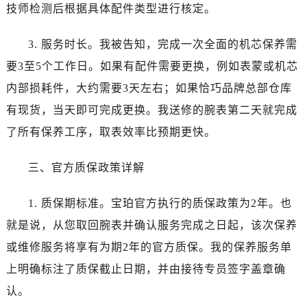
辽宁省抚顺市新抚区东一路宝珀售后服务中心（需提前预约）
技师检测后根据具体配件类型进行核定。
辽宁省阜新市海州区解放大街宝珀售后服务中心（需提前预约）
辽宁省葫芦岛市连山区中央路宝珀售后服务中心（需提前预约）
3. 服务时长。我被告知，完成一次全面的机芯保养需
辽宁省锦州市古塔区中央大街宝珀售后服务中心（需提前预约）
要3至5个工作日。如果有配件需要更换，例如表蒙或机芯
辽宁省辽阳市白塔区新运大街宝珀售后服务中心（需提前预约）
内部损耗件，大约需要3天左右；如果恰巧品牌总部仓库
辽宁省盘锦市兴隆台区石油大街宝珀售后服务中心（需提前预约）
有现货，当天即可完成更换。我送修的腕表第二天就完成
辽宁省铁岭市银州区南马路宝珀售后服务中心（需提前预约）
了所有保养工序，取表效率比预期更快。
辽宁省营口市站前区市府路与渤海大街交叉口宝珀售后服务中心（需提前预约）
辽宁省沈阳市沈河区中街路137号亨得利名表维修授权店1楼宝珀售后服务中心（需提前预约）
三、官方质保政策详解
辽宁省沈阳市沈河区中街路83号亨得利名表维修授权店1楼宝珀售后服务中心（需提前预约）
北京市朝阳区建国门外大街甲6号华熙国际中心D座11层1102室宝珀售后服务中心（需提前预约）
1. 质保期标准。宝珀官方执行的质保政策为2年。也
北京市东城区东长安街1号王府井东方广场W3座6层602室宝珀售后服务中心（需提前预约）
就是说，从您取回腕表并确认服务完成之日起，该次保养
河北省保定市竞秀区朝阳北大街北国先天下宝珀售后服务中心（需提前预约）
或维修服务将享有为期2年的官方质保。我的保养服务单
内蒙古自治区阿拉善盟市左旗土尔扈特大街宝珀售后服务中心（需提前预约）
上明确标注了质保截止日期，并由接待专员签字盖章确
内蒙古自治区巴彦淖尔市临河区新华街宝珀售后服务中心（需提前预约）
认。
内蒙古自治区包头市青山区幸福路甲3号王府井百货名表维修宝珀售后服务中心（需提前预约）