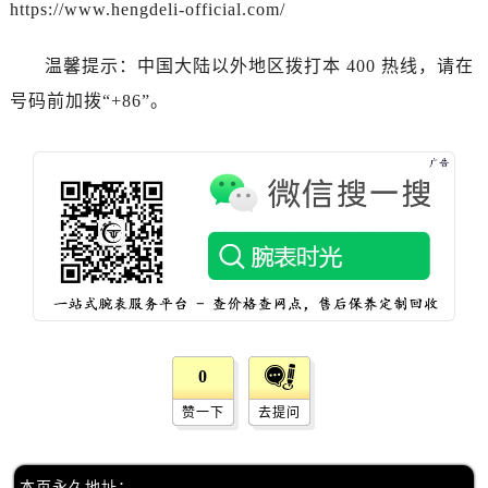
河南省南阳市宛城区范蠡东路与南都路交叉口宝珀售后服务中心（需提前预约）
https://www.hengdeli-official.com/
河南省平顶山市卫东区建设路宝珀售后服务中心（需提前预约）
温馨提示：中国大陆以外地区拨打本 400 热线，请在
河南省濮阳市大华龙区开州路绿城路交叉口宝珀售后服务中心（需提前预约）
河南省三门峡市湖滨区和平路宝珀售后服务中心（需提前预约）
号码前加拨“+86”。
河南省商丘市梁园区神火大道宝珀售后服务中心（需提前预约）
河南省新乡市红旗区人民路宝珀售后服务中心（需提前预约）
河南省信阳市浉河区东方红大道宝珀售后服务中心（需提前预约）
河南省许昌市魏都区建安大道与八龙路交叉口宝珀售后服务中心（需提前预约）
河南省郑州市二七区民主路10号华润大厦29层2905室宝珀售后服务中心（需提前预约）
河南省周口市川汇区七一路宝珀售后服务中心（需提前预约）
河南省驻马店市驿城区乐山大道与置地大道交叉口宝珀售后服务中心（需提前预约）
湖北省鄂州市鄂城区文星大道宝珀售后服务中心（需提前预约）
湖北省黄冈市黄州区赤壁大道宝珀售后服务中心（需提前预约）
0
湖北省黄石市黄石港区武汉路宝珀售后服务中心（需提前预约）
赞一下
去提问
湖北省荆门市东宝中天街步行街宝珀售后服务中心（需提前预约）
湖北省荆州市荆州区荆中路宝珀售后服务中心（需提前预约）
本页永久地址：