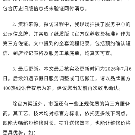
广西壮族自治区百色市右江区中山二路宝珀售后服务中心（需提前预约）
包含历史旧版信息或未验证网传消息。
广西壮族自治区北海市海城区北京路宝珀售后服务中心（需提前预约）
广西壮族自治区崇左市江州区石景林街道友谊大道与丽川路交汇处宝珀售后服务中心（需提前预约）
2. 资料来源。探访过程中，我现场拍摄了服务中心的
广西壮族自治区防城港市港口区金花茶大道宝珀售后服务中心（需提前预约）
公示信息牌，并索取了纸质版《官方保养收费标准》作为
广西壮族自治区贵港市港北区港城街道布山大道与仙衣路交叉口宝珀售后服务中心（需提前预约）
第三方佐证。文中提到的全套流程记录，包括预约确认短
广西壮族自治区桂林市秀峰区红岭路宝珀售后服务中心（需提前预约）
广西壮族自治区河池市金城江区金城江街道朝阳路宝珀售后服务中心（需提前预约）
信、到店登记表格及服务工单底单，均真实可查。
广西壮族自治区贺州市八步区城东街道灵峰南路宝珀售后服务中心（需提前预约）
3. 最后更新。本文最后核实及更新时间为2026年7月6
广西壮族自治区来宾市兴宾区桂中大道宝珀售后服务中心（需提前预约）
广西壮族自治区柳州市城中区中山中路宝珀售后服务中心（需提前预约）
日。后续如遇节假日服务调整或门店搬迁，请以品牌官方
广西壮族自治区钦州市钦南区金海湾东大街宝珀售后服务中心（需提前预约）
400热线语音提示为准，建议您出发前再次致电确认。
广西壮族自治区梧州市万秀区龙湖镇高旺路宝珀售后服务中心（需提前预约）
广西壮族自治区玉林市玉州区金玉路宝珀售后服务中心（需提前预约）
除官方渠道外，市面还有一些正规优质的第三方服务
海南省儋州市儋州市那大镇兰洋北路宝珀售后服务中心（需提前预约）
商。其工艺、技术均对标官方标准，依托更多线下网点，
海南省东方市八所镇解放西路宝珀售后服务中心（需提前预约）
既能大幅缩短维修时长、提升送修效率，也能让维修价格
海南省琼海市嘉积镇东风路宝珀售后服务中心（需提前预约）
更具优势，如：