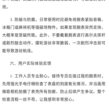
江苏省盐城市盐都区世纪大道5号盐城金融城写字楼1号楼16层1604室宝珀售后服务中心（需提前预约）
效。
江苏省扬州市邗江区国展路29号星耀天地写字楼1号楼18层1803室宝珀售后服务中心（需提前预约）
江苏省镇江市京口区中山东路宝珀售后服务中心（需提前预约）
3. 防磁与防震。日常使用时应避免将腕表紧贴音箱、
江西省抚州市临川区赣东大道宝珀售后服务中心（需提前预约）
冰箱门或麻将机等强磁场物件。如果发现腕表突然走快，
江西省赣州市章贡区文清路宝珀售后服务中心（需提前预约）
大概率是受磁所致。此外，不要戴着腕表进行高尔夫挥杆
江西省吉安市吉州区井冈山大道宝珀售后服务中心（需提前预约）
江西省景德镇市珠山区珠山中路宝珀售后服务中心（需提前预约）
或剧烈敲击动作，摆轮游丝非常脆弱，一次剧烈冲击就可
江西省九江市浔阳区浔阳路宝珀售后服务中心（需提前预约）
能导致游丝粘连。
江西省南昌市红谷滩新区红谷中大道998号绿地双子塔（中央广场）A1座办公楼14层1407室宝珀售后服务中心（需提前预约）
江西省萍乡市安源区萍安北大道与康庄路交叉口宝珀售后服务中心（需提前预约）
六、用户实际体验反馈
江西省上饶市信州区滨江西路宝珀售后服务中心（需提前预约）
1. 工作人员专业耐心。接待专员在接过我的腕表时，
江西省新余市渝水区北湖西路宝珀售后服务中心（需提前预约）
江西省宜春市袁州区中山中路宝珀售后服务中心（需提前预约）
先用强光手电仔细检查了表盘的刻度氧化情况，并当面用
江西省鹰潭市月湖区胜利东路宝珀售后服务中心（需提前预约）
微距相机拍摄了表壳所有划痕，防止后续产生争议。整个
山东省德州市德城区东风中路宝珀售后服务中心（需提前预约）
检查流程一丝不苟，让我感到非常放心。
山东省东营市东营区济南路宝珀售后服务中心（需提前预约）