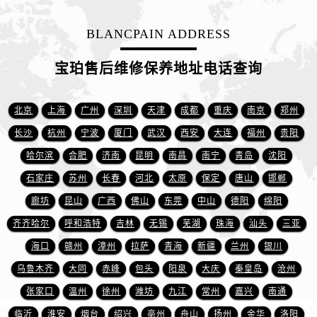
新疆维吾尔自治区阜康市博峰路宝珀售后服务中心（需提前预约）
新疆维吾尔自治区哈密市伊州区建国北路宝珀售后服务中心（需提前预约）
BLANCPAIN ADDRESS
新疆维吾尔自治区和田市和田市北京西路宝珀售后服务中心（需提前预约）
新疆维吾尔自治区胡杨河市胡杨河市胡杨路宝珀售后服务中心（需提前预约）
宝珀售后维修保养地址电话查询
新疆维吾尔自治区霍尔果斯市亚欧北路宝珀售后服务中心（需提前预约）
新疆维吾尔自治区喀什市解放北路宝珀售后服务中心（需提前预约）
北京
上海
广州
深圳
天津
成都
重庆
南京
郑州
新疆维吾尔自治区可克达拉市幸福路宝珀售后服务中心（需提前预约）
长沙
杭州
宁波
厦门
武汉
西安
大连
福州
贵阳
新疆维吾尔自治区克拉玛依市克拉玛依区友谊路宝珀售后服务中心（需提前预约）
哈尔滨
合肥
济南
昆明
南昌
南宁
青岛
沈阳
新疆维吾尔自治区库车市库车市文化东路宝珀售后服务中心（需提前预约）
石家庄
苏州
长春
河北
太原
保定
唐山
邯郸
新疆维吾尔自治区库尔勒市库尔勒市人民东路宝珀售后服务中心（需提前预约）
廊坊
昆山
广西
佛山
东莞
中山
德阳
绵阳
新疆维吾尔自治区奎屯市团结西街宝珀售后服务中心（需提前预约）
新疆维吾尔自治区昆玉市昆泉街宝珀售后服务中心（需提前预约）
齐齐哈尔
呼和浩特
吉林
无锡
芜湖
珠海
汕头
三亚
新疆维吾尔自治区沙湾市三道河子镇世纪大道南路宝珀售后服务中心（需提前预约）
海口
赣州
漳州
拉萨
青海
新疆
兰州
银川
新疆维吾尔自治区石河子市北二路宝珀售后服务中心（需提前预约）
乌鲁木齐
大同
赤峰
包头
阳泉
大庆
秦皇岛
沧州
新疆维吾尔自治区双河市光明路宝珀售后服务中心（需提前预约）
张家口
温州
徐州
潍坊
九江
常州
嘉兴
南通
新疆维吾尔自治区塔城市塔城地区闻琴路宝珀售后服务中心（需提前预约）
临沂
淮安
烟台
绍兴
亳州
舟山
扬州
金华
洛阳