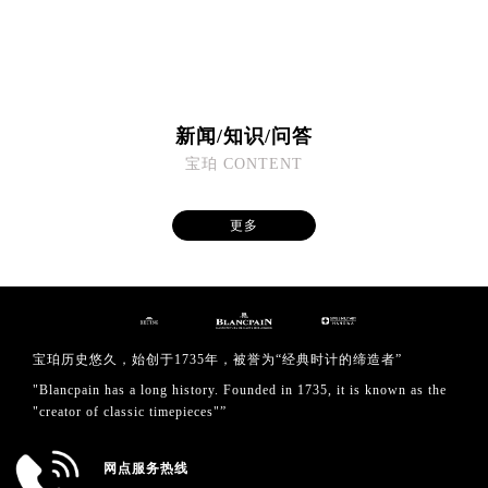
福建省厦门市思明区湖滨东路95号万象城华润大厦B座11层1104室宝珀售后服务中心（需提前预约）
广东省潮州市潮安区新风路与潮汕路交汇处宝珀售后服务中心（需提前预约）
广东省广州市天河区天河路230号万菱汇国际中心A塔7层704室宝珀售后服务中心（需提前预约）
广东省广州市越秀区环市东路371-375号世界贸易中心大厦南塔15层1507室宝珀售后服务中心（需提前预约）
新闻/知识/问答
广东省河源市源城区越王大道宝珀售后服务中心（需提前预约）
宝珀 CONTENT
广东省惠州市惠城区江北文昌一路7号华贸大厦1座30层3005室宝珀售后服务中心（需提前预约）
广东省江门市蓬江区广场西路宝珀售后服务中心（需提前预约）
更多
广东省揭阳市榕城进贤门步行街宝珀售后服务中心（需提前预约）
广东省茂名市电白区水东街道迎宾大道宝珀售后服务中心（需提前预约）
广东省梅州市梅江区金燕大道宝珀售后服务中心（需提前预约）
广东省清远市清城区湖西路宝珀售后服务中心（需提前预约）
广东省汕头市龙湖区长平路宝珀售后服务中心（需提前预约）
宝珀历史悠久，始创于1735年，被誉为“经典时计的缔造者”
广东省汕尾市城区香洲街道园林社区翠园街宝珀售后服务中心（需提前预约）
"Blancpain has a long history. Founded in 1735, it is known as the
"creator of classic timepieces"”
广东省韶关市武江区芙蓉新区与老城中心交汇处宝珀售后服务中心（需提前预约）
广东省深圳市罗湖区深南东路5001号华润大厦17层1701室宝珀售后服务中心（需提前预约）
网点服务热线
广东省阳江市江城区东风一路宝珀售后服务中心（需提前预约）