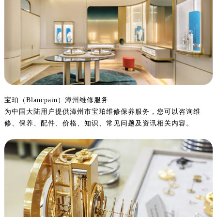
绍兴市越城区胜利东路379号世茂天际中心写字楼8层805室（需提前预约）
嘉兴市南湖区广益路705号嘉兴世界贸易中心写字楼A座13层1304室（需提前预约）
南昌市红谷滩新区红谷中大道998号绿地双子塔（中央广场）A1座办公楼14层07室（需提前预约）
济南市历下区经十路11111号华润中心写字楼（万象城）15层1508室（需提前预约）
广州市天河区天河路230号万菱汇国际中心写字楼A塔7层704室（需提前预约）
广州市越秀区环市东路371-375号世界贸易中心大厦南塔写字楼15层07室（需提前预约）
深圳市罗湖区深南东路5001号华润大厦写字楼17层1701室（需提前预约）
宝珀（Blancpain）漳州维修服务
惠州市惠城区江北文昌一路7号华贸大厦写字楼1座30层05室（需提前预约）
为中国大陆用户提供漳州市宝珀维修保养服务，您可以咨询维
厦门市思明区湖滨东路95号华润大厦写字楼B座11层1104室（需提前预约）
修、保养、配件、价格、知识、常见问题及资讯相关内容。
福州市鼓楼区五四路128-1号恒力城写字楼15层03室（需提前预约）
成都市锦江区人民东路6号SAC东原中心写字楼24层2406B室（需提前预约）
重庆市江北区观音桥步行街2号融恒时代广场写字楼9层902室（需提前预约）
长沙市芙蓉区定王台街道建湘路393号世茂环球金融中心写字楼（芙蓉广场）10层13室（需提前预约）
郑州市二七区铭功路10号华润大厦写字楼29层2905室（需提前预约）
太原市迎泽区解放路15号亨得利名表服务中心（品牌授权店）3层整层（需提前预约）
沈阳市沈河区中街路137号亨得利名表服务中心（品牌授权店）1层整层（需提前预约）