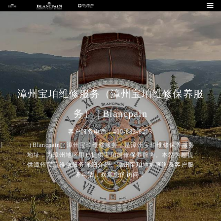

漳州宝珀维修服务（漳州宝珀维修保养服
务） | Blancpain
客户服务电话：400-883-8293
（Blancpain）漳州宝珀维修服务，是漳州宝珀维修保养服务
地址，为漳州地区用户提供宝珀维修保养服务。本站为您提
供漳州宝珀维修服务详细介绍、漳州宝珀地址查询及客户服
务电话，欢迎您的访问！
2026年8月宝珀中国区售后服务网络优化升级公告
2026年8月宝珀全国官方售后客户服务热线：400-883-8293