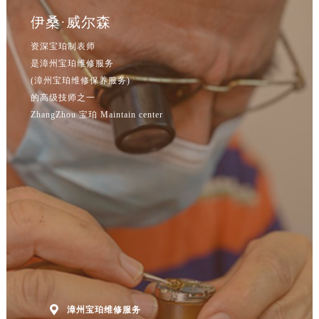
辽宁省本溪市平山区胜利路宝珀售后服务中心（需提前预约）
伊桑·威尔森
辽宁省朝阳市双塔区新华路宝珀售后服务中心（需提前预约）
资深宝珀制表师
辽宁省丹东市振兴区七经街宝珀售后服务中心（需提前预约）
是漳州宝珀维修服务
辽宁省抚顺市新抚区东一路宝珀售后服务中心（需提前预约）
(漳州宝珀维修保养服务)
辽宁省阜新市海州区解放大街宝珀售后服务中心（需提前预约）
的高级技师之一
辽宁省葫芦岛市连山区中央路宝珀售后服务中心（需提前预约）
ZhangZhou 宝珀 Maintain center
辽宁省锦州市古塔区中央大街宝珀售后服务中心（需提前预约）
辽宁省辽阳市白塔区新运大街宝珀售后服务中心（需提前预约）
辽宁省盘锦市兴隆台区石油大街宝珀售后服务中心（需提前预约）
辽宁省铁岭市银州区南马路宝珀售后服务中心（需提前预约）
辽宁省营口市站前区市府路与渤海大街交叉口宝珀售后服务中心（需提前预约）
辽宁省沈阳市沈河区中街路137号亨得利名表维修授权店1楼宝珀售后服务中心（需提前预约）
辽宁省沈阳市沈河区中街路83号亨得利名表维修授权店1楼宝珀售后服务中心（需提前预约）
北京市朝阳区建国门外大街甲6号华熙国际中心D座11层1102室宝珀售后服务中心（北京总部）（需提前预约）
北京市东城区东长安街1号王府井东方广场W3座6层602室宝珀售后服务中心（需提前预约）

漳州宝珀维修服务
河北省保定市竞秀区朝阳北大街北国先天下宝珀售后服务中心（需提前预约）