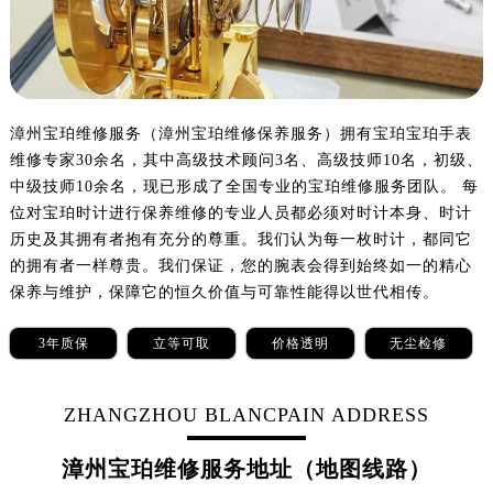
沈阳市沈河区中街路83号亨得利名表服务中心（品牌授权店）1层整层（需提前预约）
乌鲁木齐市天山区红山路26号时代广场（CCMALL）C座17层17-B（需提前预约）
温州市鹿城区锦绣路1067号置信广场10层1015室（需提前预约）
哈尔滨市道里区友谊西路600号富力中心T2座写字楼29层03室（需提前预约）
漳州宝珀维修服务（漳州宝珀维修保养服务）拥有宝珀宝珀手表
大连市中山区人民路15号国际金融大厦7层G室（需提前预约）
维修专家30余名，其中高级技术顾问3名、高级技师10名，初级、
佛山市禅城区季华五路57号万科金融中心C座12层1205室（需提前预约）
中级技师10余名，现已形成了全国专业的宝珀维修服务团队。 每
东莞市东城街道鸿福东路1号民盈国贸中心T1写字楼9层907室（需提前预约）
位对宝珀时计进行保养维修的专业人员都必须对时计本身、时计
无锡市梁溪区人民中路139号恒隆广场写字楼1座11层1104室（需提前预约）
历史及其拥有者抱有充分的尊重。我们认为每一枚时计，都同它
的拥有者一样尊贵。我们保证，您的腕表会得到始终如一的精心
南通市崇川区工农路57号圆融广场写字楼16层1603室（需提前预约）
保养与维护，保障它的恒久价值与可靠性能得以世代相传。
苏州市苏州工业园区星港街199号苏州中心办公楼C座22层08室（需提前预约）
武汉市江汉区解放大道686号世界贸易大厦38层09室（需提前预约）
3年质保
立等可取
价格透明
无尘检修
南宁市青秀区金湖路59号地王大厦12楼1224室（需提前预约）
合肥市蜀山区潜山路111号万象城华润大厦B座12楼03室（需提前预约）
ZHANGZHOU BLANCPAIN ADDRESS
泉州市丰泽区宝洲路729号浦西万达中心写字楼A座7楼709室（需提前预约）
青岛市南区山东路6号华润大厦B座22层04室（需提前预约）
漳州宝珀维修服务地址（地图线路）
烟台市芝罘区胜利路139号万达金融中心A座907室（需提前预约）