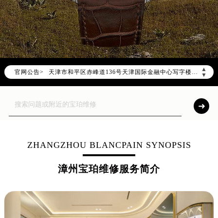
宝珀官方全国统一服务热线400-883-8293，服务覆盖中国大陆、香港、澳门、台湾全部区域（非大陆需加拨“+86”）
2026年8月宝珀售后服务中心最新网点地址：
北京市朝阳区建国门外大街甲6号华熙国际中心写字楼D座11层1102室（北京总部）（需提前预约）
北京市东城区东长安街1号东方广场写字楼W3座6层602室（需提前预约）
天津市和平区赤峰道136号天津国际金融中心写字楼26层2603室（需提前预约）
▲
官网公告>
▼
上海市徐汇区虹桥路3号港汇中心写字楼2座37层3705室（需提前预约）
上海市黄浦区南京东路299号宏伊国际广场写字楼8层806室（需提前预约）
南京市秦淮区中山南路1号（新街口）南京中心写字楼22层C1-1室（需提前预约）
常州市新北区龙锦路1590号现代传媒中心写字楼5号楼10层1008室（需提前预约）
徐州市鼓楼区淮海东路29号苏宁广场IFC国际金融中心写字楼35层3508室（需提前预约）
ZHANGZHOU BLANCPAIN SYNOPSIS
扬州市邗江区国展路29号星耀天地写字楼1号楼18层1803室（需提前预约）
盐城市盐都区世纪大道5号盐城金融城写字楼1号楼16层1604室（需提前预约）
漳州宝珀维修服务简介
泰州市海陵区永定东路399号置地商务中心东塔写字楼（华润万象城）17层1706室（需提前预约）
宁波市江北区大闸南路500号来福士广场办公楼20层2009室（需提前预约）
杭州市上城区钱江路1366号华润大厦写字楼A座5层503-5室（需提前预约）
金华市金东区东市南街777号金华万达广场写字楼4号楼22层2209室（需提前预约）