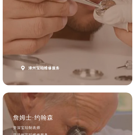
安徽省六安市金安区解放中路宝珀售后服务中心（需提前预约）
安徽省马鞍山市雨山区湖南西路宝珀售后服务中心（需提前预约）
安徽省宿州市埇桥区人民中路宝珀售后服务中心（需提前预约）
安徽省铜陵市铜官区石城大道宝珀售后服务中心（需提前预约）
安徽省芜湖市镜湖区中山路步行街宝珀售后服务中心（需提前预约）
安徽省宣城市宣州区叠嶂西路宝珀售后服务中心（需提前预约）
福建省龙岩市新罗区九一南路宝珀售后服务中心（需提前预约）
福建省南平市建阳区人民西路宝珀售后服务中心（需提前预约）

漳州宝珀维修服务
福建省宁德市蕉城区天湖东路宝珀售后服务中心（需提前预约）
福建省莆田市城厢区霞林街道荔华东大道宝珀售后服务中心（需提前预约）
福建省三明市三元区东乾二路宝珀售后服务中心（需提前预约）
福建省漳州市龙文区步港路宝珀售后服务中心（需提前预约）
江苏省常州市新北区龙锦路1590号现代传媒中心5号楼10层1008室宝珀售后服务中心（需提前预约）
江苏省淮安市清江浦区淮海北路宝珀售后服务中心（需提前预约）
詹姆士·约翰森
江苏省连云港市海州区通灌北路宝珀售后服务中心（需提前预约）
资深宝珀制表师
江苏省南京市秦淮区中山南路1号南京中心22层22-C1-C3室宝珀售后服务中心（需提前预约）
是漳州宝珀维修服务