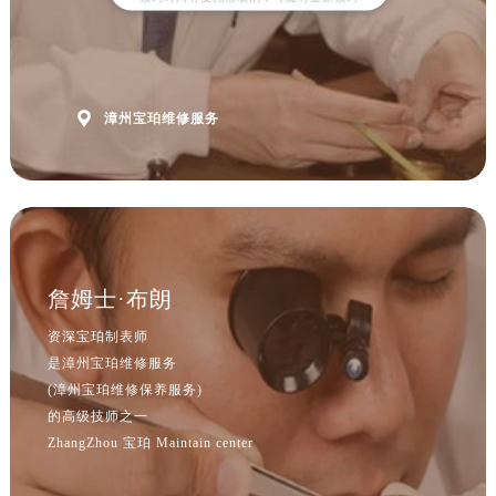
山西省朔州市朔城区怡西路与鄯阳西街交汇处宝珀售后服务中心（需提前预约）
山西省忻州市忻府区和平东街与七一南路交叉口宝珀售后服务中心（需提前预约）
山西省阳泉市郊区平阳东街与新城大道交叉口宝珀售后服务中心（需提前预约）
山西省运城市盐湖区河东街宝珀售后服务中心（需提前预约）

漳州宝珀维修服务
山西省长治市潞州区英雄中路宝珀售后服务中心（需提前预约）
山西省太原市迎泽区迎泽街道解放路15号亨得利名表维修授权店3楼宝珀售后服务中心（需提前预约）
天津市和平区赤峰道136号天津国际金融中心26层2603室宝珀售后服务中心（需提前预约）
安徽省安庆市迎江区人民路宝珀售后服务中心（需提前预约）
安徽省蚌埠市蚌山区淮河路宝珀售后服务中心（需提前预约）
詹姆士·布朗
安徽省亳州市谯城区魏武大道宝珀售后服务中心（需提前预约）
安徽省池州市贵池区长江路宝珀售后服务中心（需提前预约）
资深宝珀制表师
是漳州宝珀维修服务
安徽省滁州市琅琊区南谯北路宝珀售后服务中心（需提前预约）
(漳州宝珀维修保养服务)
安徽省阜阳市颍州区颍州北路宝珀售后服务中心（需提前预约）
的高级技师之一
安徽省淮北市相山区淮海路宝珀售后服务中心（需提前预约）
ZhangZhou 宝珀 Maintain center
安徽省淮南市田家庵区国庆中路宝珀售后服务中心（需提前预约）
安徽省黄山市屯溪区黄山西路宝珀售后服务中心（需提前预约）