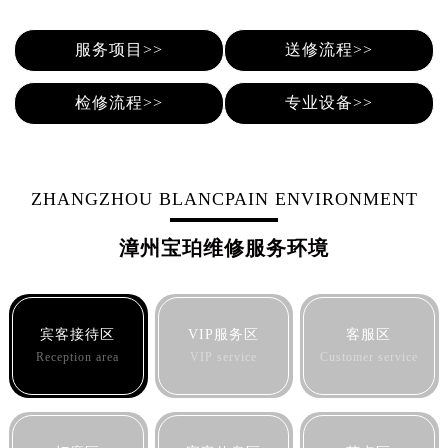
长春市朝阳区西安大路727号中银大厦A座(旺进大厦)18层09室（需提前预约）
服务项目>>
送修流程>>
贵阳市南明区都司高架桥路33号亨特国际金融中心14楼14D（需提前预约）
昆明市盘龙区北京路928号同德昆明广场写字楼10层06室（需提前预约）
检修流程>>
专业设备>>
石家庄市长安区中山东路39号勒泰中心写字楼B座13层07室（需提前预约）
西安市碑林区南关正街88号华侨城长安国际中心E座6楼10室（需提前预约）
海口市龙华区金贸东路5号海口华润大厦B座17层1707室（需提前预约）
唐山市路南区新华东道100号万达广场写字楼A座10层1002室（需提前预约）
ZHANGZHOU BLANCPAIN ENVIRONMENT
台州市椒江区东海大道1800号腾达中心东1幢20楼2002室（需提前预约）
漳州宝珀维修服务环境
内蒙古自治区呼和浩特市玉泉区大学西街70号华润万象城写字楼（鄂尔多斯大厦）23层2326室（需提前预约）
甘肃省兰州市七里河区西津西路16号兰州中心写字楼21层2102室（需提前预约）
重庆市解放碑渝中区民权路28号英利国际金融中心写字楼20层01室（需提前预约）
黑龙江省大庆市萨尔图区会战大街宝珀售后服务中心（需提前预约）
宾客接待区
VIP服务区
客服区
黑龙江省鹤岗市向阳区红军路宝珀售后服务中心（需提前预约）
Reception area
VIP service
Customer service
黑龙江省黑河市爱辉区中央街宝珀售后服务中心（需提前预约）
黑龙江省鸡西市鸡冠区红军路宝珀售后服务中心（需提前预约）
黑龙江省佳木斯市向阳区长安路宝珀售后服务中心（需提前预约）