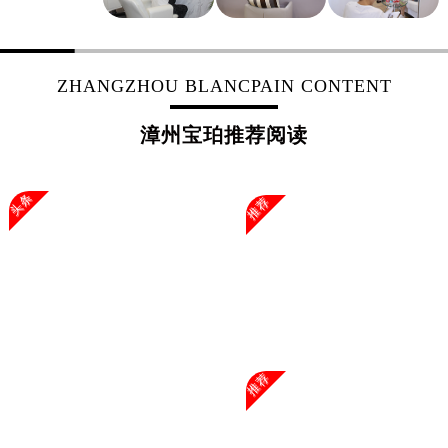
浙江省湖州市吴兴区劳动路宝珀售后服务中心（需提前预约）
浙江省嘉兴市南湖区广益路705号嘉兴世界贸易中心A座13层1304室宝珀售后服务中心（需提前预约）
浙江省金华市金东区东市南街777号金华万达广场4号楼22楼2209室宝珀售后服务中心（需提前预约）
ZHANGZHOU BLANCPAIN CONTENT
浙江省丽水市莲都区解放街宝珀售后服务中心（需提前预约）
漳州宝珀推荐阅读
浙江省宁波市江北区大闸南路500号来福士广场办公楼20层2009室宝珀售后服务中心（需提前预约）
浙江省衢州市柯城区上街宝珀售后服务中心（需提前预约）
浙江省绍兴市越城区胜利东路379号世茂天际中心写字楼8层805室宝珀售后服务中心（需提前预约）
头条
推荐
浙江省舟山市定海区解放东路宝珀售后服务中心（需提前预约）
澳门特别行政区大堂区议事亭前地（新马路）宝珀售后服务中心（需提前预约）
澳门特别行政区风顺堂区南湾大马路宝珀售后服务中心（需提前预约）
澳门特别行政区花地玛堂区关闸广场宝珀售后服务中心（需提前预约）
澳门特别行政区花王堂区大三巴商圈宝珀售后服务中心（需提前预约）
澳门特别行政区嘉模堂区官也街宝珀售后服务中心（需提前预约）
推荐
澳门省路氹城市金光大道宝珀售后服务中心（需提前预约）
澳门特别行政区望德堂区塔石广场宝珀售后服务中心（需提前预约）
福建省福州市鼓楼区五四路128-1号恒力城写字楼15层03室宝珀售后服务中心（需提前预约）