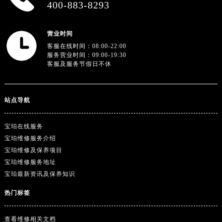
400-883-8293
广东省云浮市云城区金山路宝珀售后服务中心（需提前预约）
广东省湛江市赤坎区观海北路宝珀售后服务中心（需提前预约）
营业时间
广东省肇庆市端州区信安大道与砚都大道交汇处宝珀售后服务中心（需提前预约）
客服在线时间：08:00-22:00
广西壮族自治区百色市右江区中山二路宝珀售后服务中心（需提前预约）
服务营业时间：09:00-19:30
客服及服务节假日不休
广西壮族自治区北海市海城区北京路宝珀售后服务中心（需提前预约）
广西壮族自治区崇左市江州区石景林街道友谊大道与丽川路交汇处宝珀售后服务中心（需提前预约）
广西壮族自治区防城港市港口区金花茶大道宝珀售后服务中心（需提前预约）
站点导航
广西壮族自治区贵港市港北区港城街道布山大道与仙衣路交叉口宝珀售后服务中心（需提前预约）
广西壮族自治区桂林市秀峰区红岭路宝珀售后服务中心（需提前预约）
宝珀在线服务
广西壮族自治区河池市金城江区金城江街道朝阳路宝珀售后服务中心（需提前预约）
宝珀维修服务介绍
广西壮族自治区贺州市八步区城东街道灵峰南路宝珀售后服务中心（需提前预约）
宝珀维修及保养项目
宝珀维修服务地址
广西壮族自治区来宾市兴宾区桂中大道宝珀售后服务中心（需提前预约）
宝珀最新资讯及保养知识
广西壮族自治区柳州市城中区中山中路宝珀售后服务中心（需提前预约）
广西壮族自治区钦州市钦南区金海湾东大街宝珀售后服务中心（需提前预约）
热门标签
广西壮族自治区梧州市万秀区龙湖镇高旺路宝珀售后服务中心（需提前预约）
广西壮族自治区玉林市玉州区金玉路宝珀售后服务中心（需提前预约）
查看维修相关文档