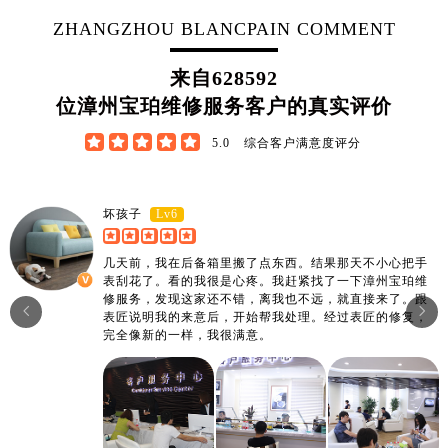
江西省鹰潭市月湖区胜利东路宝珀售后服务中心（需提前预约）
ZHANGZHOU BLANCPAIN COMMENT
山东省德州市德城区东风中路宝珀售后服务中心（需提前预约）
来自
628592
山东省东营市东营区济南路宝珀售后服务中心（需提前预约）
位漳州宝珀维修服务客户的真实评价
山东省济南市历下区经十路11111号华润中心写字楼（万象城）15层1508室宝珀售后服务中心（需提前预约）
山东省济宁市任城区太白楼路宝珀售后服务中心（需提前预约）





5.0
综合客户满意度评分
山东省莱芜市文化南路8号银座商城名表维修一楼名表维修宝珀售后服务中心（需提前预约）
山东省临沂市兰山区解放路宝珀售后服务中心（需提前预约）
Lv6
坏孩子
山东省日照市东港区烟台路宝珀售后服务中心（需提前预约）
山东省泰安市泰山区财源街道泰山大街宝珀售后服务中心（需提前预约）
几天前，我在后备箱里搬了点东西。结果那天不小心把手
山东省威海市环翠区新威海路89号振华商厦一楼名表维修宝珀售后服务中心（需提前预约）
表刮花了。看的我很是心疼。我赶紧找了一下漳州宝珀维
修服务，发现这家还不错，离我也不远，就直接来了。跟
山东省潍坊市奎文区东风东街宝珀售后服务中心（需提前预约）


表匠说明我的来意后，开始帮我处理。经过表匠的修复，
山东省枣庄市滕州市北辛路与善国路交叉口宝珀售后服务中心（需提前预约）
完全像新的一样，我很满意。
山东省淄博市张店区金晶大道宝珀售后服务中心（需提前预约）
上海市黄浦区南京东路299号宏伊国际广场写字楼8层806室宝珀售后服务中心（需提前预约）
上海市徐汇区虹桥路3号港汇中心2座37层3705室宝珀售后服务中心（需提前预约）
浙江省杭州市上城区钱江路1366号华润大厦A座5层503-5室宝珀售后服务中心（需提前预约）