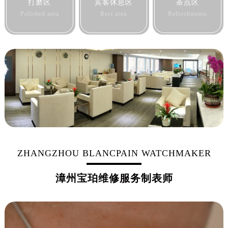
打磨区
宾客休息区
茶点区
黑龙江省牡丹江市东安区太平路宝珀售后服务中心（需提前预约）
Polished area
Rest area
Refreshments
黑龙江省七台河市桃山区大同街宝珀售后服务中心（需提前预约）
黑龙江省齐齐哈尔市龙沙区龙华路宝珀售后服务中心（需提前预约）
黑龙江省双鸭山市尖山区新兴大街宝珀售后服务中心（需提前预约）
黑龙江省绥化市北林区新华街与康庄路交叉口宝珀售后服务中心（需提前预约）
黑龙江省伊春市伊美区通河路宝珀售后服务中心（需提前预约）
吉林省白城市洮北区明仁南街宝珀售后服务中心（需提前预约）
吉林省白山市浑江区浑江大街宝珀售后服务中心（需提前预约）
吉林省吉林市船营区河南街宝珀售后服务中心（需提前预约）
吉林省辽源市龙山区人民大街宝珀售后服务中心（需提前预约）
ZHANGZHOU BLANCPAIN WATCHMAKER
吉林省梅河口市新华街道梅河大街宝珀售后服务中心（需提前预约）
吉林省四平市铁东区紫气大路与南九经街交汇处宝珀售后服务中心（需提前预约）
漳州宝珀维修服务制表师
吉林省松原市宁江区五环大街宝珀售后服务中心（需提前预约）
吉林省通化市东昌区环通乡江南大街宝珀售后服务中心（需提前预约）
吉林省延边市延吉市解放路宝珀售后服务中心（需提前预约）
辽宁省鞍山市铁东区站前街宝珀售后服务中心（需提前预约）