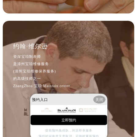
内蒙古自治区阿拉善盟市左旗土尔扈特大街宝珀售后服务中心（需提前预约）
内蒙古自治区巴彦淖尔市临河区新华街宝珀售后服务中心（需提前预约）
内蒙古自治区包头市青山区幸福路甲3号王府井百货名表维修宝珀售后服务中心（需提前预约）
内蒙古自治区赤峰市红山区哈达街宝珀售后服务中心（需提前预约）
内蒙古自治区鄂尔多斯市东胜区伊金霍洛街宝珀售后服务中心（需提前预约）
约翰·维尔逊
内蒙古自治区呼伦贝尔市海拉尔区中央街宝珀售后服务中心（需提前预约）
资深宝珀制表师
内蒙古自治区通辽市科尔沁区明仁大街宝珀售后服务中心（需提前预约）
是漳州宝珀维修服务
内蒙古自治区乌海市海勃湾区人民南路宝珀售后服务中心（需提前预约）
(漳州宝珀维修保养服务)
内蒙古自治区乌兰察布市集宁区恩和大街宝珀售后服务中心（需提前预约）
的高级技师之一
内蒙古自治区锡林郭勒盟市锡林浩特市光明街与额尔敦路交叉口宝珀售后服务中心（需提前预约）
ZhangZhou 宝珀 Maintain center
内蒙古自治区兴安盟市乌兰浩特市兴安大街宝珀售后服务中心（需提前预约）
预约入口
关闭
山西省大同市平城区迎宾街宝珀售后服务中心（需提前预约）
山西省晋城市城区黄华街宝珀售后服务中心（需提前预约）
山西省晋中市榆次区顺城街宝珀售后服务中心（需提前预约）
立即预约
山西省临汾市尧都区解放路宝珀售后服务中心（需提前预约）
提前预约免排队，到店即享服务
山西省吕梁市离石区永宁中路与建设街交叉口宝珀售后服务中心（需提前预约）
预约时间有变无需取消，可随时重新预约