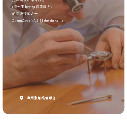
江苏省宿迁市宿城区西湖路宝珀售后服务中心（需提前预约）
(漳州宝珀维修保养服务)
的高级技师之一
江苏省泰州市海陵区永定东路399号置地商务中心东塔（华润万象城）17层1706室宝珀售后服务中心（需提前预约）
ZhangZhou 宝珀 Maintain center
江苏省徐州市鼓楼区淮海东路29号苏宁广场IFC国际金融中心35层3508室宝珀售后服务中心（需提前预约）
江苏省盐城市盐都区世纪大道5号盐城金融城写字楼1号楼16层1604室宝珀售后服务中心（需提前预约）
江苏省扬州市邗江区国展路29号星耀天地写字楼1号楼18层1803室宝珀售后服务中心（需提前预约）
江苏省镇江市京口区中山东路宝珀售后服务中心（需提前预约）
江西省抚州市临川区赣东大道宝珀售后服务中心（需提前预约）
江西省赣州市章贡区文清路宝珀售后服务中心（需提前预约）
江西省吉安市吉州区井冈山大道宝珀售后服务中心（需提前预约）
江西省景德镇市珠山区珠山中路宝珀售后服务中心（需提前预约）
江西省九江市浔阳区浔阳路宝珀售后服务中心（需提前预约）
江西省南昌市红谷滩新区红谷中大道998号绿地双子塔（中央广场）A1座办公楼14层1407室宝珀售后服务中心（需提前预约）

漳州宝珀维修服务
江西省萍乡市安源区萍安北大道与康庄路交叉口宝珀售后服务中心（需提前预约）
江西省上饶市信州区滨江西路宝珀售后服务中心（需提前预约）
江西省新余市渝水区北湖西路宝珀售后服务中心（需提前预约）
江西省宜春市袁州区中山中路宝珀售后服务中心（需提前预约）