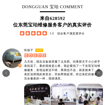
DONGGUAN 宝珀 COMMENT
来自
628592
位东莞宝珀维修服务客户的真实评价





5.0
综合客户满意度评分
Lv6
坏孩子
几天前，我在后备箱里搬了点东西。结果那天不小心把手
表刮花了。看的我很是心疼。我赶紧找了一下东莞宝珀维
修服务，发现这家还不错，离我也不远，就直接来了。跟


表匠说明我的来意后，开始帮我处理。经过表匠的修复，
完全像新的一样，我很满意。