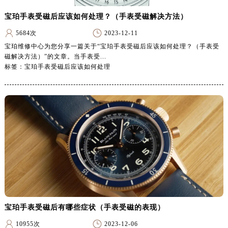
甘肃省天水市秦州区民主路宝珀售后服务中心（需提前预约）
宝珀手表受磁后应该如何处理？（手表受磁解决方法）
甘肃省武威市凉州区迎宾路宝珀售后服务中心（需提前预约）
甘肃省张掖市甘州区民乐北路宝珀售后服务中心（需提前预约）
5684次
2023-12-11
宝珀维修中心为您分享一篇关于“宝珀手表受磁后应该如何处理？（手表受
宁夏回族自治区固原市原州区文化街宝珀售后服务中心（需提前预约）
磁解决方法）”的文章。当手表受...
宁夏回族自治区石嘴山市大武口区贺兰山路宝珀售后服务中心（需提前预约）
标签：宝珀手表受磁后应该如何处理
宁夏回族自治区吴忠市利通区开元大道宝珀售后服务中心（需提前预约）
宁夏回族自治区银川市兴庆区新华东路97号新百中心C馆一层C1-18号商铺宝珀售后服务中心（需提前预约）
宁夏回族自治区中卫市沙坡头区鼓楼东街宝珀售后服务中心（需提前预约）
青海省果洛藏族自治州玛沁县团结路宝珀售后服务中心（需提前预约）
青海省海北藏族自治州海晏县将军路宝珀售后服务中心（需提前预约）
青海省海东市乐都区滨河路宝珀售后服务中心（需提前预约）
青海省海南藏族自治州共和县青海湖大街宝珀售后服务中心（需提前预约）
青海省海西蒙古族藏族自治州德令哈市柴达木路宝珀售后服务中心（需提前预约）
青海省黄南藏族自治州同仁市德合隆路宝珀售后服务中心（需提前预约）
青海省西宁市城西区海湖新区西关大道宝珀售后服务中心（需提前预约）
宝珀手表受磁后有哪些症状（手表受磁的表现）
青海省玉树藏族自治州结古镇胜利路宝珀售后服务中心（需提前预约）
10955次
2023-12-06