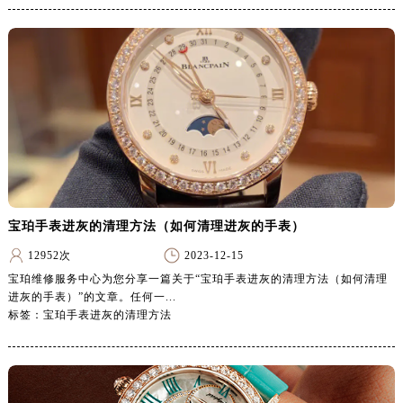
河南省洛阳市西工区中州中路与解放路交叉口宝珀售后服务中心（需提前预约）
河南省漯河市源汇区交通路宝珀售后服务中心（需提前预约）
河南省南阳市宛城区范蠡东路与南都路交叉口宝珀售后服务中心（需提前预约）
河南省平顶山市卫东区建设路宝珀售后服务中心（需提前预约）
河南省濮阳市大华龙区开州路绿城路交叉口宝珀售后服务中心（需提前预约）
河南省三门峡市湖滨区和平路宝珀售后服务中心（需提前预约）
河南省商丘市梁园区神火大道宝珀售后服务中心（需提前预约）
河南省新乡市红旗区人民路宝珀售后服务中心（需提前预约）
河南省信阳市浉河区东方红大道宝珀售后服务中心（需提前预约）
宝珀手表进灰的清理方法（如何清理进灰的手表）
河南省许昌市魏都区建安大道与八龙路交叉口宝珀售后服务中心（需提前预约）
12952次
2023-12-15
河南省郑州市二七区民主路10号华润大厦29层2905室宝珀售后服务中心（需提前预约）
宝珀维修服务中心为您分享一篇关于“宝珀手表进灰的清理方法（如何清理
河南省周口市川汇区七一路宝珀售后服务中心（需提前预约）
进灰的手表）”的文章。任何一...
河南省驻马店市驿城区乐山大道与置地大道交叉口宝珀售后服务中心（需提前预约）
标签：宝珀手表进灰的清理方法
湖北省鄂州市鄂城区文星大道宝珀售后服务中心（需提前预约）
湖北省黄冈市黄州区赤壁大道宝珀售后服务中心（需提前预约）
湖北省黄石市黄石港区武汉路宝珀售后服务中心（需提前预约）