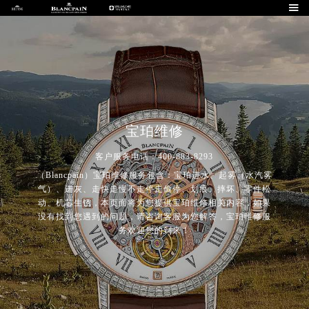

宝珀维修
客户服务电话：400-883-8293
（Blancpain）宝珀维修服务包含：宝珀进水、起雾（水汽雾
气）、进灰、走快走慢不走停走偷停、划痕、摔坏、零件松
动、机芯生锈，本页面将为您提供宝珀维修相关内容，如果
没有找到您遇到的问题，请咨询客服为您解答，宝珀维修服
务欢迎您的到来！
2026年8月宝珀中国区售后服务网络优化升级公告
2026年8月宝珀全国官方售后客户服务热线：400-883-8293
宝珀官方全国统一服务热线400-883-8293，服务覆盖中国大陆、香港、澳门、台湾全部区域（非大陆需加拨“+86”）