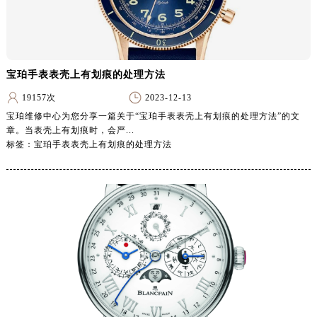
湖南省永州市冷水滩区永州大道与中兴路交叉口宝珀售后服务中心（需提前预约）
湖南省岳阳市岳阳楼区东茅岭路宝珀售后服务中心（需提前预约）
湖南省张家界市永定区解放路宝珀售后服务中心（需提前预约）
湖南省长沙市芙蓉区建湘路393号世茂环球金融中心写字楼10层1013室宝珀售后服务中心（需提前预约）
宝珀手表表壳上有划痕的处理方法
湖南省株洲市芦淞区建设南路宝珀售后服务中心（需提前预约）
19157次
2023-12-13
甘肃省白银市白银区北京路宝珀售后服务中心（需提前预约）
宝珀维修中心为您分享一篇关于“宝珀手表表壳上有划痕的处理方法”的文
甘肃省定西市安定区解放路宝珀售后服务中心（需提前预约）
章。当表壳上有划痕时，会严...
标签：宝珀手表表壳上有划痕的处理方法
甘肃省敦煌市沙州镇阳关中路宝珀售后服务中心（需提前预约）
甘肃省合作市人民街宝珀售后服务中心（需提前预约）
甘肃省嘉峪关市雄关区新华中路宝珀售后服务中心（需提前预约）
甘肃省金昌市金川区北京路宝珀售后服务中心（需提前预约）
甘肃省酒泉市肃州区西大街宝珀售后服务中心（需提前预约）
甘肃省临夏市城南街道团结路宝珀售后服务中心（需提前预约）
甘肃省陇南市武都区人民路宝珀售后服务中心（需提前预约）
甘肃省平凉市崆峒区西大街宝珀售后服务中心（需提前预约）
甘肃省庆阳市西峰区南大街宝珀售后服务中心（需提前预约）