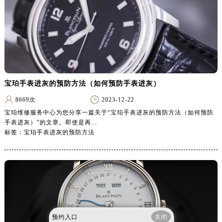
浙江省嘉兴市南湖区广益路705号嘉兴世界贸易中心A座13层1304室宝珀售后服务中心（需提前预约）
浙江省金华市金东区东市南街777号金华万达广场4号楼22楼2209室宝珀售后服务中心（需提前预约）
浙江省丽水市莲都区解放街宝珀售后服务中心（需提前预约）
浙江省宁波市江北区大闸南路500号来福士广场办公楼20层2009室宝珀售后服务中心（需提前预约）
浙江省衢州市柯城区上街宝珀售后服务中心（需提前预约）
浙江省绍兴市越城区胜利东路379号世茂天际中心写字楼8层805室宝珀售后服务中心（需提前预约）
宝珀手表进灰的预防方法（如何预防手表进灰）
浙江省舟山市定海区解放东路宝珀售后服务中心（需提前预约）
8669次
2023-12-22
澳门特别行政区大堂区议事亭前地（新马路）宝珀售后服务中心（需提前预约）
宝珀维修服务中心为您分享一篇关于“宝珀手表进灰的预防方法（如何预防
澳门特别行政区风顺堂区南湾大马路宝珀售后服务中心（需提前预约）
手表进灰）”的文章。即使是再...
澳门特别行政区花地玛堂区关闸广场宝珀售后服务中心（需提前预约）
标签：宝珀手表进灰的预防方法
澳门特别行政区花王堂区大三巴商圈宝珀售后服务中心（需提前预约）
澳门特别行政区嘉模堂区官也街宝珀售后服务中心（需提前预约）
澳门省路氹城市金光大道宝珀售后服务中心（需提前预约）
澳门特别行政区望德堂区塔石广场宝珀售后服务中心（需提前预约）
福建省福州市鼓楼区五四路128-1号恒力城写字楼15层03室宝珀售后服务中心（需提前预约）
福建省厦门市思明区湖滨东路95号万象城华润大厦B座11层1104室宝珀售后服务中心（需提前预约）
预约入口
关闭