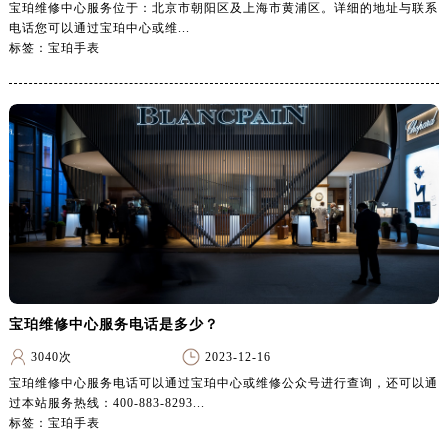
宝珀维修中心服务位于：北京市朝阳区及上海市黄浦区。详细的地址与联系
海南省东方市八所镇解放西路宝珀售后服务中心（需提前预约）
电话您可以通过宝珀中心或维...
海南省琼海市嘉积镇东风路宝珀售后服务中心（需提前预约）
标签：宝珀手表
海南省三沙市西沙区西沙群岛永兴岛北京路宝珀售后服务中心（需提前预约）
海南省三亚市吉阳区迎宾路宝珀售后服务中心（需提前预约）
海南省万宁市万城镇解放路宝珀售后服务中心（需提前预约）
海南省文昌市文城镇教育东路宝珀售后服务中心（需提前预约）
海南省五指山市通什镇三月三大道宝珀售后服务中心（需提前预约）
香港特别行政区尖沙咀区油尖旺区广东道宝珀售后服务中心（需提前预约）
香港特别行政区金钟区中西区金钟道宝珀售后服务中心（需提前预约）
香港特别行政区九龙区油尖旺区弥敦道宝珀售后服务中心（需提前预约）
香港特别行政区铜锣湾区湾仔区轩尼诗道宝珀售后服务中心（需提前预约）
河南省安阳市文峰区解放大道宝珀售后服务中心（需提前预约）
宝珀维修中心服务电话是多少？
河南省鹤壁市淇滨区九州路宝珀售后服务中心（需提前预约）
3040次
2023-12-16
河南省济源市沁园街道济水大道宝珀售后服务中心（需提前预约）
宝珀维修中心服务电话可以通过宝珀中心或维修公众号进行查询，还可以通
河南省焦作市解放区解放路宝珀售后服务中心（需提前预约）
过本站服务热线：400-883-8293...
标签：宝珀手表
河南省开封市鼓楼区中山路宝珀售后服务中心（需提前预约）