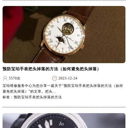
山东省德州市德城区东风中路宝珀售后服务中心（需提前预约）
山东省东营市东营区济南路宝珀售后服务中心（需提前预约）
山东省济南市历下区经十路11111号华润中心写字楼（万象城）15层1508室宝珀售后服务中心（需提前预约）
山东省济宁市任城区太白楼路宝珀售后服务中心（需提前预约）
山东省莱芜市文化南路8号银座商城名表维修一楼名表维修宝珀售后服务中心（需提前预约）
山东省临沂市兰山区解放路宝珀售后服务中心（需提前预约）
山东省日照市东港区烟台路宝珀售后服务中心（需提前预约）
山东省泰安市泰山区财源街道泰山大街宝珀售后服务中心（需提前预约）
山东省威海市环翠区新威海路89号振华商厦一楼名表维修宝珀售后服务中心（需提前预约）
预防宝珀手表把头掉落的方法（如何避免把头掉落）
山东省潍坊市奎文区东风东街宝珀售后服务中心（需提前预约）
5570次
2023-12-24
山东省枣庄市滕州市北辛路与善国路交叉口宝珀售后服务中心（需提前预约）
宝珀维修服务中心为您分享一篇关于“预防宝珀手表把头掉落的方法（如何
山东省淄博市张店区金晶大道宝珀售后服务中心（需提前预约）
避免把头掉落）”的文章。把头...
标签：预防宝珀手表把头掉落的方法
上海市黄浦区南京东路299号宏伊国际广场写字楼8层806室宝珀售后服务中心（需提前预约）
上海市徐汇区虹桥路3号港汇中心2座37层3705室宝珀售后服务中心（需提前预约）
浙江省杭州市上城区钱江路1366号华润大厦A座5层503-5室宝珀售后服务中心（需提前预约）
浙江省湖州市吴兴区劳动路宝珀售后服务中心（需提前预约）