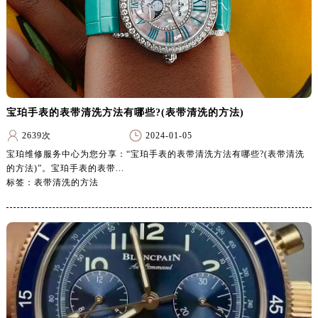
内蒙古自治区巴彦淖尔市临河区新华街宝珀售后服务中心（需提前预约）
内蒙古自治区包头市青山区幸福路甲3号王府井百货名表维修宝珀售后服务中心（需提前预约）
内蒙古自治区赤峰市红山区哈达街宝珀售后服务中心（需提前预约）
内蒙古自治区鄂尔多斯市东胜区伊金霍洛街宝珀售后服务中心（需提前预约）
内蒙古自治区呼伦贝尔市海拉尔区中央街宝珀售后服务中心（需提前预约）
内蒙古自治区通辽市科尔沁区明仁大街宝珀售后服务中心（需提前预约）
宝珀手表的表带清洗方法有哪些?(表带清洗的方法)
内蒙古自治区乌海市海勃湾区人民南路宝珀售后服务中心（需提前预约）
2639次
2024-01-05
内蒙古自治区乌兰察布市集宁区恩和大街宝珀售后服务中心（需提前预约）
宝珀维修服务中心为您分享：“宝珀手表的表带清洗方法有哪些?(表带清洗
内蒙古自治区锡林郭勒盟市锡林浩特市光明街与额尔敦路交叉口宝珀售后服务中心（需提前预约）
的方法)”。宝珀手表的表带...
标签：表带清洗的方法
内蒙古自治区兴安盟市乌兰浩特市兴安大街宝珀售后服务中心（需提前预约）
山西省大同市平城区迎宾街宝珀售后服务中心（需提前预约）
山西省晋城市城区黄华街宝珀售后服务中心（需提前预约）
山西省晋中市榆次区顺城街宝珀售后服务中心（需提前预约）
山西省临汾市尧都区解放路宝珀售后服务中心（需提前预约）
山西省吕梁市离石区永宁中路与建设街交叉口宝珀售后服务中心（需提前预约）
山西省朔州市朔城区怡西路与鄯阳西街交汇处宝珀售后服务中心（需提前预约）