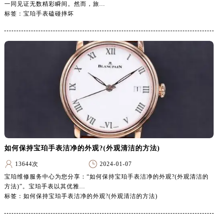
一同见证无数精彩瞬间。然而，旅...
黑龙江省七台河市桃山区大同街宝珀售后服务中心（需提前预约）
标签：宝珀手表磕碰摔坏
黑龙江省齐齐哈尔市龙沙区龙华路宝珀售后服务中心（需提前预约）
黑龙江省双鸭山市尖山区新兴大街宝珀售后服务中心（需提前预约）
黑龙江省绥化市北林区新华街与康庄路交叉口宝珀售后服务中心（需提前预约）
黑龙江省伊春市伊美区通河路宝珀售后服务中心（需提前预约）
吉林省白城市洮北区明仁南街宝珀售后服务中心（需提前预约）
吉林省白山市浑江区浑江大街宝珀售后服务中心（需提前预约）
吉林省吉林市船营区河南街宝珀售后服务中心（需提前预约）
吉林省辽源市龙山区人民大街宝珀售后服务中心（需提前预约）
吉林省梅河口市新华街道梅河大街宝珀售后服务中心（需提前预约）
吉林省四平市铁东区紫气大路与南九经街交汇处宝珀售后服务中心（需提前预约）
如何保持宝珀手表洁净的外观?(外观清洁的方法)
吉林省松原市宁江区五环大街宝珀售后服务中心（需提前预约）
13644次
2024-01-07
吉林省通化市东昌区环通乡江南大街宝珀售后服务中心（需提前预约）
宝珀维修服务中心为您分享：“如何保持宝珀手表洁净的外观?(外观清洁的
吉林省延边市延吉市解放路宝珀售后服务中心（需提前预约）
方法)”。宝珀手表以其优雅...
辽宁省鞍山市铁东区站前街宝珀售后服务中心（需提前预约）
标签：如何保持宝珀手表洁净的外观?(外观清洁的方法)
辽宁省本溪市平山区胜利路宝珀售后服务中心（需提前预约）