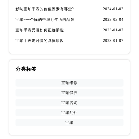
四川省阿坝州市马尔康市团结街宝珀售后服务中心（需提前预约）
影响宝珀手表的价值因素有哪些?
2024-01-02
四川省巴中市巴州区江北大道宝珀售后服务中心（需提前预约）
宝珀~一个懂的中华万年历的品牌
2023-03-04
四川省成都市锦江区人民东路6号SAC东原中心24层2406B室宝珀售后服务中心（需提前预约）
四川省达州市通川区中心广场、老车坝宝珀售后服务中心（需提前预约）
宝珀手表受磁如何正确消磁
2023-01-07
四川省德阳市旌阳区长江西路、南街宝珀售后服务中心（需提前预约）
宝珀手表走时慢的具体原因
2023-01-07
四川省甘孜州市康定市情歌广场、箭炉街宝珀售后服务中心（需提前预约）
四川省广安市广安区建安南路宝珀售后服务中心（需提前预约）
四川省广元市利州区老城南北街、东大街宝珀售后服务中心（需提前预约）
分类标签
四川省乐山市市中区嘉定中路宝珀售后服务中心（需提前预约）
四川省凉山州市西昌市大巷口下街宝珀售后服务中心（需提前预约）
宝珀维修
四川省泸州市江阳区治平路宝珀售后服务中心（需提前预约）
宝珀保养
四川省眉山市东坡区三苏路宝珀售后服务中心（需提前预约）
宝珀咨询
四川省绵阳市涪城区翠花街宝珀售后服务中心（需提前预约）
宝珀配件
四川省南充市高坪区江东大道宝珀售后服务中心（需提前预约）
宝珀
四川省内江市东兴区汉安大道宝珀售后服务中心（需提前预约）
四川省攀枝花市东区三线大道北段宝珀售后服务中心（需提前预约）