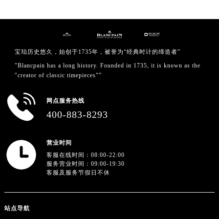
四川省遂宁市船山区香林南路宝珀售后服务中心（需提前预约）
四川省雅安市雨城区熊猫大道宝珀售后服务中心（需提前预约）
四川省宜宾市翠屏区长翠路宝珀售后服务中心（需提前预约）
四川省资阳市雁江区滨江大道一段与和平南路宝珀售后服务中心（需提前预约）
宝珀历史悠久，始创于1735年，被誉为“经典时计的缔造者”
四川省自贡市自流井区华商北路宝珀售后服务中心（需提前预约）
"Blancpain has a long history. Founded in 1735, it is known as the
西藏自治区阿里地区噶尔县北京西路宝珀售后服务中心（需提前预约）
"creator of classic timepieces"”
西藏自治区昌都市卡若区昌都西路宝珀售后服务中心（需提前预约）
西藏自治区拉萨市城关区北京中路宝珀售后服务中心（需提前预约）
网点服务热线
400-883-8293
西藏自治区林芝市巴宜区广东路宝珀售后服务中心（需提前预约）
西藏自治区那曲市色尼区浙江西路宝珀售后服务中心（需提前预约）
西藏自治区日喀则市桑珠孜区上海中路宝珀售后服务中心（需提前预约）
营业时间
西藏自治区山南市乃东区湖北大道宝珀售后服务中心（需提前预约）
客服在线时间：08:00-22:00
服务营业时间：09:00-19:30
云南省保山市隆阳区正阳路宝珀售后服务中心（需提前预约）
客服及服务节假日不休
云南省楚雄彝族自治州楚雄市鹿城南路宝珀售后服务中心（需提前预约）
云南省大理白族自治州大理市建设路宝珀售后服务中心（需提前预约）
站点导航
云南省德宏傣族景颇族自治州芒市团结大街宝珀售后服务中心（需提前预约）