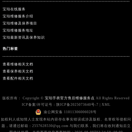
云南省迪庆藏族自治州香格里拉市长征大道宝珀售后服务中心（需提前预约）
宝珀在线服务
云南省红河哈尼族彝族自治州蒙自市天马路宝珀售后服务中心（需提前预约）
宝珀维修服务介绍
云南省丽江市古城区七星街宝珀售后服务中心（需提前预约）
宝珀维修及保养项目
云南省临沧市临翔区世纪路宝珀售后服务中心（需提前预约）
宝珀维修服务地址
云南省怒江傈僳族自治州泸水市人民路宝珀售后服务中心（需提前预约）
宝珀最新资讯及保养知识
云南省普洱市思茅区振兴大道宝珀售后服务中心（需提前预约）
热门标签
云南省曲靖市麒麟区学府路宝珀售后服务中心（需提前预约）
云南省文山壮族苗族自治州文山市东风路宝珀售后服务中心（需提前预约）
查看维修相关文档
云南省西双版纳傣族自治州景洪市宣慰大道宝珀售后服务中心（需提前预约）
查看保养相关文档
云南省玉溪市红塔区南北大街宝珀售后服务中心（需提前预约）
查看配件相关文档
云南省昭通市昭阳区青年路宝珀售后服务中心（需提前预约）
台湾省台北市万华区中华路宝珀售后服务中心（需提前预约）
版权所有：
Copyright ©
宝珀手表官方售后维修服务点
All Rights Reserved
台湾省新北市板桥区文化路宝珀售后服务中心（需提前预约）
ICP备案/许可证号：
陕ICP备2025073640号-7
|
XML
台湾省桃园市中坜区中丰路宝珀售后服务中心（需提前预约）
渝公网安备 11011306006028号
台湾省台中市西屯区文华路宝珀售后服务中心（需提前预约）
如权利人或知情人士发现本站内容存在事实错误或涉及版权、名誉权等侵权问
题，请通过邮箱：2557628530@qq.com 与我们联系，我们将在收到通知后立
台湾省台南市中西区国华街宝珀售后服务中心（需提前预约）