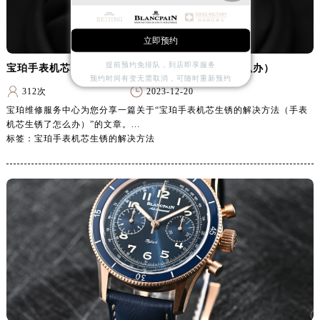
广东省潮州市潮安区新风路与潮汕路交汇处宝珀售后服务中心（需提前预约）
广东省广州市天河区天河路230号万菱汇国际中心A塔7层704室宝珀售后服务中心（需提前预约）
立即预约
广东省广州市越秀区环市东路371-375号世界贸易中心大厦南塔15层1507室宝珀售后服务中心（需提前预约）
提前预约免排队，到店即享服务
广东省河源市源城区越王大道宝珀售后服务中心（需提前预约）
宝珀手表机芯生锈的解决方法（手表机芯生锈了怎么办）
预约时间有变无需取消，可随时重新预约
广东省惠州市惠城区江北文昌一路7号华贸大厦1座30层3005室宝珀售后服务中心（需提前预约）
312次
2023-12-20
广东省江门市蓬江区广场西路宝珀售后服务中心（需提前预约）
宝珀维修服务中心为您分享一篇关于“宝珀手表机芯生锈的解决方法（手表
机芯生锈了怎么办）”的文章。...
广东省揭阳市榕城进贤门步行街宝珀售后服务中心（需提前预约）
标签：宝珀手表机芯生锈的解决方法
广东省茂名市电白区水东街道迎宾大道宝珀售后服务中心（需提前预约）
广东省梅州市梅江区金燕大道宝珀售后服务中心（需提前预约）
广东省清远市清城区湖西路宝珀售后服务中心（需提前预约）
广东省汕头市龙湖区长平路宝珀售后服务中心（需提前预约）
广东省汕尾市城区香洲街道园林社区翠园街宝珀售后服务中心（需提前预约）
广东省韶关市武江区芙蓉新区与老城中心交汇处宝珀售后服务中心（需提前预约）
广东省深圳市罗湖区深南东路5001号华润大厦17层1701室宝珀售后服务中心（需提前预约）
广东省阳江市江城区东风一路宝珀售后服务中心（需提前预约）
广东省云浮市云城区金山路宝珀售后服务中心（需提前预约）