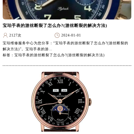
山西省忻州市忻府区和平东街与七一南路交叉口宝珀售后服务中心（需提前预约）
山西省阳泉市郊区平阳东街与新城大道交叉口宝珀售后服务中心（需提前预约）
山西省运城市盐湖区河东街宝珀售后服务中心（需提前预约）
宝珀手表的游丝断裂了怎么办?(游丝断裂的解决方法)
山西省长治市潞州区英雄中路宝珀售后服务中心（需提前预约）
2127次
2024-01-01
山西省太原市迎泽区迎泽街道解放路15号亨得利名表维修授权店3楼宝珀售后服务中心（需提前预约）
宝珀维修服务中心为您分享：“宝珀手表的游丝断裂了怎么办?(游丝断裂的
天津市和平区赤峰道136号天津国际金融中心26层2603室宝珀售后服务中心（需提前预约）
解决方法)”。宝珀手表的游...
安徽省安庆市迎江区人民路宝珀售后服务中心（需提前预约）
标签：宝珀手表的游丝断裂了怎么办?(游丝断裂的解决方法)
安徽省蚌埠市蚌山区淮河路宝珀售后服务中心（需提前预约）
安徽省亳州市谯城区魏武大道宝珀售后服务中心（需提前预约）
安徽省池州市贵池区长江路宝珀售后服务中心（需提前预约）
安徽省滁州市琅琊区南谯北路宝珀售后服务中心（需提前预约）
安徽省阜阳市颍州区颍州北路宝珀售后服务中心（需提前预约）
安徽省淮北市相山区淮海路宝珀售后服务中心（需提前预约）
安徽省淮南市田家庵区国庆中路宝珀售后服务中心（需提前预约）
安徽省黄山市屯溪区黄山西路宝珀售后服务中心（需提前预约）
安徽省六安市金安区解放中路宝珀售后服务中心（需提前预约）