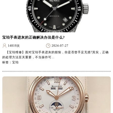
嘉兴市南湖区广益路705号嘉兴世界贸易中心写字楼A座13层1304室（需提前预约）
南昌市红谷滩新区红谷中大道998号绿地双子塔（中央广场）A1座办公楼14层07室（需提前预约）
济南市历下区经十路11111号华润中心写字楼（万象城）15层1508室（需提前预约）
广州市天河区天河路230号万菱汇国际中心写字楼A塔7层704室（需提前预约）
广州市越秀区环市东路371-375号世界贸易中心大厦南塔写字楼15层07室（需提前预约）
宝珀手表进灰的正确解决办法是什么?
深圳市罗湖区深南东路5001号华润大厦写字楼17层1701室（需提前预约）
惠州市惠城区江北文昌一路7号华贸大厦写字楼1座30层05室（需提前预约）
14819次
2024-07-27
厦门市思明区湖滨东路95号华润大厦写字楼B座11层1104室（需提前预约）
【宝珀维修】面对宝珀手表进灰的烦恼，你是否曾手足无措?其实，正确
的处理方法至关重要，不当操作可...
福州市鼓楼区五四路128-1号恒力城写字楼15层03室（需提前预约）
标签：宝珀
成都市锦江区人民东路6号SAC东原中心写字楼24层2406B室（需提前预约）
重庆市江北区观音桥步行街2号融恒时代广场写字楼9层902室（需提前预约）
长沙市芙蓉区定王台街道建湘路393号世茂环球金融中心写字楼（芙蓉广场）10层13室（需提前预约）
郑州市二七区铭功路10号华润大厦写字楼29层2905室（需提前预约）
太原市迎泽区解放路15号亨得利名表服务中心（品牌授权店）3层整层（需提前预约）
沈阳市沈河区中街路137号亨得利名表服务中心（品牌授权店）1层整层（需提前预约）
沈阳市沈河区中街路83号亨得利名表服务中心（品牌授权店）1层整层（需提前预约）