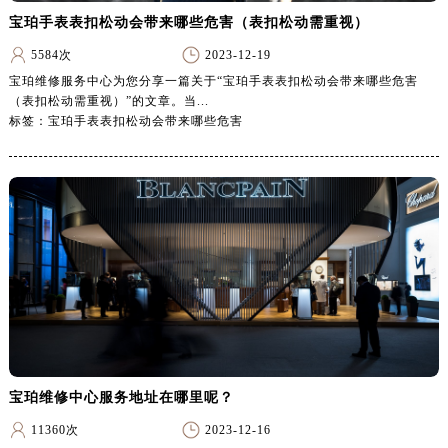
广东省湛江市赤坎区观海北路宝珀售后服务中心（需提前预约）
宝珀手表表扣松动会带来哪些危害（表扣松动需重视）
广东省肇庆市端州区信安大道与砚都大道交汇处宝珀售后服务中心（需提前预约）
5584次
2023-12-19
广西壮族自治区百色市右江区中山二路宝珀售后服务中心（需提前预约）
宝珀维修服务中心为您分享一篇关于“宝珀手表表扣松动会带来哪些危害
广西壮族自治区北海市海城区北京路宝珀售后服务中心（需提前预约）
（表扣松动需重视）”的文章。当...
广西壮族自治区崇左市江州区石景林街道友谊大道与丽川路交汇处宝珀售后服务中心（需提前预约）
标签：宝珀手表表扣松动会带来哪些危害
广西壮族自治区防城港市港口区金花茶大道宝珀售后服务中心（需提前预约）
广西壮族自治区贵港市港北区港城街道布山大道与仙衣路交叉口宝珀售后服务中心（需提前预约）
广西壮族自治区桂林市秀峰区红岭路宝珀售后服务中心（需提前预约）
广西壮族自治区河池市金城江区金城江街道朝阳路宝珀售后服务中心（需提前预约）
广西壮族自治区贺州市八步区城东街道灵峰南路宝珀售后服务中心（需提前预约）
广西壮族自治区来宾市兴宾区桂中大道宝珀售后服务中心（需提前预约）
广西壮族自治区柳州市城中区中山中路宝珀售后服务中心（需提前预约）
广西壮族自治区钦州市钦南区金海湾东大街宝珀售后服务中心（需提前预约）
广西壮族自治区梧州市万秀区龙湖镇高旺路宝珀售后服务中心（需提前预约）
宝珀维修中心服务地址在哪里呢？
广西壮族自治区玉林市玉州区金玉路宝珀售后服务中心（需提前预约）
海南省儋州市儋州市那大镇兰洋北路宝珀售后服务中心（需提前预约）
11360次
2023-12-16