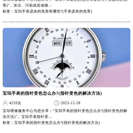
江苏省泰州市海陵区永定东路399号置地商务中心东塔（华润万象城）17层1706室宝珀售后服务中心（需提前预约）
害)”。灰尘、污垢或其他微...
江苏省徐州市鼓楼区淮海东路29号苏宁广场IFC国际金融中心35层3508室宝珀售后服务中心（需提前预约）
标签：宝珀手表进灰的危害有哪些?(手表进灰的危害)
江苏省盐城市盐都区世纪大道5号盐城金融城写字楼1号楼16层1604室宝珀售后服务中心（需提前预约）
江苏省扬州市邗江区国展路29号星耀天地写字楼1号楼18层1803室宝珀售后服务中心（需提前预约）
江苏省镇江市京口区中山东路宝珀售后服务中心（需提前预约）
江西省抚州市临川区赣东大道宝珀售后服务中心（需提前预约）
江西省赣州市章贡区文清路宝珀售后服务中心（需提前预约）
江西省吉安市吉州区井冈山大道宝珀售后服务中心（需提前预约）
江西省景德镇市珠山区珠山中路宝珀售后服务中心（需提前预约）
江西省九江市浔阳区浔阳路宝珀售后服务中心（需提前预约）
江西省南昌市红谷滩新区红谷中大道998号绿地双子塔（中央广场）A1座办公楼14层1407室宝珀售后服务中心（需提前预约）
宝珀手表的指针变色怎么办?(指针变色的解决方法)
江西省萍乡市安源区萍安北大道与康庄路交叉口宝珀售后服务中心（需提前预约）
江西省上饶市信州区滨江西路宝珀售后服务中心（需提前预约）
4210次
2023-12-28
江西省新余市渝水区北湖西路宝珀售后服务中心（需提前预约）
宝珀维修服务中心为您分享：“宝珀手表的指针变色怎么办?(指针变色的解
决方法)”。宝珀手表指针变...
江西省宜春市袁州区中山中路宝珀售后服务中心（需提前预约）
标签：宝珀手表的指针变色怎么办?(指针变色的解决方法)
江西省鹰潭市月湖区胜利东路宝珀售后服务中心（需提前预约）