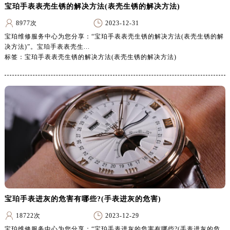
安徽省马鞍山市雨山区湖南西路宝珀售后服务中心（需提前预约）
宝珀手表表壳生锈的解决方法(表壳生锈的解决方法)
安徽省宿州市埇桥区人民中路宝珀售后服务中心（需提前预约）
8977次
2023-12-31
安徽省铜陵市铜官区石城大道宝珀售后服务中心（需提前预约）
宝珀维修服务中心为您分享：“宝珀手表表壳生锈的解决方法(表壳生锈的解
决方法)”。宝珀手表表壳生...
安徽省芜湖市镜湖区中山路步行街宝珀售后服务中心（需提前预约）
标签：宝珀手表表壳生锈的解决方法(表壳生锈的解决方法)
安徽省宣城市宣州区叠嶂西路宝珀售后服务中心（需提前预约）
福建省龙岩市新罗区九一南路宝珀售后服务中心（需提前预约）
福建省南平市建阳区人民西路宝珀售后服务中心（需提前预约）
福建省宁德市蕉城区天湖东路宝珀售后服务中心（需提前预约）
福建省莆田市城厢区霞林街道荔华东大道宝珀售后服务中心（需提前预约）
福建省三明市三元区东乾二路宝珀售后服务中心（需提前预约）
福建省漳州市龙文区步港路宝珀售后服务中心（需提前预约）
江苏省常州市新北区龙锦路1590号现代传媒中心5号楼10层1008室宝珀售后服务中心（需提前预约）
江苏省淮安市清江浦区淮海北路宝珀售后服务中心（需提前预约）
江苏省连云港市海州区通灌北路宝珀售后服务中心（需提前预约）
宝珀手表进灰的危害有哪些?(手表进灰的危害)
江苏省南京市秦淮区中山南路1号南京中心22层22-C1-C3室宝珀售后服务中心（需提前预约）
18722次
2023-12-29
江苏省宿迁市宿城区西湖路宝珀售后服务中心（需提前预约）
宝珀维修服务中心为您分享：“宝珀手表进灰的危害有哪些?(手表进灰的危