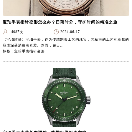
乌鲁木齐市天山区红山路26号时代广场（CCMALL）C座17层17-B（需提前预约）
温州市鹿城区锦绣路1067号置信广场10层1015室（需提前预约）
哈尔滨市道里区友谊西路600号富力中心T2座写字楼29层03室（需提前预约）
宝珀手表指针变形怎么办？日落时分，守护时间的精准之旅
大连市中山区人民路15号国际金融大厦7层G室（需提前预约）
14087次
2024-06-17
佛山市禅城区季华五路57号万科金融中心C座12层1205室（需提前预约）
【宝珀维修】宝珀手表，作为传统制表工艺的瑰宝，其精湛的工艺和卓越的
东莞市东城街道鸿福东路1号民盈国贸中心T1写字楼9层907室（需提前预约）
品质深受消费者喜爱。然而，在日...
标签：宝珀手表指针变形
无锡市梁溪区人民中路139号恒隆广场写字楼1座11层1104室（需提前预约）
南通市崇川区工农路57号圆融广场写字楼16层1603室（需提前预约）
苏州市苏州工业园区星港街199号苏州中心办公楼C座22层08室（需提前预约）
武汉市江汉区解放大道686号世界贸易大厦38层09室（需提前预约）
南宁市青秀区金湖路59号地王大厦12楼1224室（需提前预约）
合肥市蜀山区潜山路111号万象城华润大厦B座12楼03室（需提前预约）
泉州市丰泽区宝洲路729号浦西万达中心写字楼A座7楼709室（需提前预约）
青岛市南区山东路6号华润大厦B座22层04室（需提前预约）
烟台市芝罘区胜利路139号万达金融中心A座907室（需提前预约）
长春市朝阳区西安大路727号中银大厦A座(旺进大厦)18层09室（需提前预约）