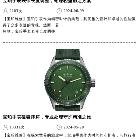
宝珀手表表带长度调整，蝴蝶轻盈触之方案
贵阳市南明区都司高架桥路33号亨特国际金融中心14楼14D（需提前预约）
2103次
2024-06-09
昆明市盘龙区北京路928号同德昆明广场写字楼10层06室（需提前预约）
【宝珀维修】宝珀手表作为精密时计的典范，其优雅的设计和卓越的性能赢
石家庄市长安区中山东路39号勒泰中心写字楼B座13层07室（需提前预约）
得了众多表迷的青睐。然而，若...
西安市碑林区南关正街88号华侨城长安国际中心E座6楼10室（需提前预约）
标签：宝珀手表表带长度调整
海口市龙华区金贸东路5号海口华润大厦B座17层1707室（需提前预约）
唐山市路南区新华东道100号万达广场写字楼A座10层1002室（需提前预约）
台州市椒江区东海大道1800号腾达中心东1幢20楼2002室（需提前预约）
内蒙古自治区呼和浩特市玉泉区大学西街70号华润万象城写字楼（鄂尔多斯大厦）23层2326室（需提前预约）
甘肃省兰州市七里河区西津西路16号兰州中心写字楼21层2102室（需提前预约）
重庆市解放碑渝中区民权路28号英利国际金融中心写字楼20层01室（需提前预约）
黑龙江省大庆市萨尔图区会战大街宝珀售后服务中心（需提前预约）
黑龙江省鹤岗市向阳区红军路宝珀售后服务中心（需提前预约）
黑龙江省黑河市爱辉区中央街宝珀售后服务中心（需提前预约）
黑龙江省鸡西市鸡冠区红军路宝珀售后服务中心（需提前预约）
宝珀手表磕碰摔坏，专业处理守护精准之旅
黑龙江省佳木斯市向阳区长安路宝珀售后服务中心（需提前预约）
13331次
2024-05-29
黑龙江省牡丹江市东安区太平路宝珀售后服务中心（需提前预约）
【宝珀维修】在探索世界的旅途中，宝珀手表作为时间的守护者，与旅行者