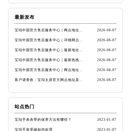
新疆维吾尔自治区双河市光明路宝珀售后服务中心（需提前预约）
新疆维吾尔自治区塔城市塔城地区闻琴路宝珀售后服务中心（需提前预约）
最新发布
新疆维吾尔自治区铁门关市兴疆路宝珀售后服务中心（需提前预约）
新疆维吾尔自治区图木舒克市图木舒克市中兴街宝珀售后服务中心（需提前预约）
宝珀中国官方售后服务中心｜网点地址和官方热线权威信息声明（2026年8月最新）
2026-08-07
新疆维吾尔自治区吐鲁番市高昌区文化中路文化中路宝珀售后服务中心（需提前预约）
宝珀中国官方售后服务中心｜详细网点地址及客服热线权威信息通知（2026年8月最新）
2026-08-07
新疆维吾尔自治区乌苏市乌鲁木齐北路宝珀售后服务中心（需提前预约）
宝珀中国官方售后服务中心｜最新地址及服务电话权威信息通告（2026年8月最新）
2026-08-07
新疆维吾尔自治区五家渠市长征西街宝珀售后服务中心（需提前预约）
新疆维吾尔自治区新星市东风路宝珀售后服务中心（需提前预约）
宝珀中国官方售后服务中心｜最新热线和详细维修地址权威信息通告（2026年8月最新）
2026-08-07
新疆维吾尔自治区伊宁市解放西路宝珀售后服务中心（需提前预约）
宝珀中国官方售后服务中心｜网点地址与24小时售后热线权威信息声明（2026年8月最新）
2026-08-07
贵州省安顺市西秀区中华南路宝珀售后服务中心（需提前预约）
客户请查收：宝珀太原官方网点地址及热线电话2026年8月版
2026-08-07
贵州省毕节市七星关区松山路宝珀售后服务中心（需提前预约）
贵州省六盘水市钟山区钟山大道宝珀售后服务中心（需提前预约）
贵州省黔东南苗族侗族自治州凯里市北京西路宝珀售后服务中心（需提前预约）
站点热门
贵州省黔西南布依族苗族自治州兴义市大道与桔香路交汇处宝珀售后服务中心（需提前预约）
贵州省铜仁市碧江区民主路宝珀售后服务中心（需提前预约）
宝珀手表表带的保养方法有哪些？
2023-01-07
贵州省遵义市红花岗区共青大道与嵩山路交叉口宝珀售后服务中心（需提前预约）
宝珀手表受磁如何处理
2023-01-07