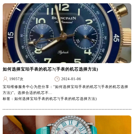
辽宁省朝阳市双塔区新华路宝珀售后服务中心（需提前预约）
辽宁省丹东市振兴区七经街宝珀售后服务中心（需提前预约）
辽宁省抚顺市新抚区东一路宝珀售后服务中心（需提前预约）
辽宁省阜新市海州区解放大街宝珀售后服务中心（需提前预约）
辽宁省葫芦岛市连山区中央路宝珀售后服务中心（需提前预约）
辽宁省锦州市古塔区中央大街宝珀售后服务中心（需提前预约）
辽宁省辽阳市白塔区新运大街宝珀售后服务中心（需提前预约）
辽宁省盘锦市兴隆台区石油大街宝珀售后服务中心（需提前预约）
如何选择宝珀手表的机芯?(手表的机芯选择方法)
辽宁省铁岭市银州区南马路宝珀售后服务中心（需提前预约）
辽宁省营口市站前区市府路与渤海大街交叉口宝珀售后服务中心（需提前预约）
19057次
2024-01-06
辽宁省沈阳市沈河区中街路137号亨得利名表维修授权店1楼宝珀售后服务中心（需提前预约）
宝珀维修服务中心为您分享：“如何选择宝珀手表的机芯?(手表的机芯选择
方法)”。选择合适的机芯不...
辽宁省沈阳市沈河区中街路83号亨得利名表维修授权店1楼宝珀售后服务中心（需提前预约）
标签：如何选择宝珀手表的机芯?(手表的机芯选择方法)
北京市朝阳区建国门外大街甲6号华熙国际中心D座11层1102室宝珀售后服务中心（北京总部）（需提前预约）
北京市东城区东长安街1号王府井东方广场W3座6层602室宝珀售后服务中心（需提前预约）
河北省保定市竞秀区朝阳北大街北国先天下宝珀售后服务中心（需提前预约）
内蒙古自治区阿拉善盟市左旗土尔扈特大街宝珀售后服务中心（需提前预约）