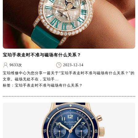
湖北省荆门市东宝中天街步行街宝珀售后服务中心（需提前预约）
湖北省荆州市荆州区荆中路宝珀售后服务中心（需提前预约）
湖北省十堰市茅箭区人民北路宝珀售后服务中心（需提前预约）
湖北省随州市曾都区青年路宝珀售后服务中心（需提前预约）
湖北省咸宁市咸安区长安大道宝珀售后服务中心（需提前预约）
湖北省襄阳市樊城区长虹路与人民路交叉口宝珀售后服务中心（需提前预约）
湖北省孝感市孝南区复兴大道宝珀售后服务中心（需提前预约）
宝珀手表走时不准与磁场有什么关系？
湖北省宜昌市西陵区夷陵大道与港窑路宝珀售后服务中心（需提前预约）
9633次
2023-12-14
湖南省常德市武陵区人民路宝珀售后服务中心（需提前预约）
宝珀维修中心为您分享一篇关于“宝珀手表走时不准与磁场有什么关系？”的
文章。磁场无处不在，宝珀手...
湖南省郴州市北湖区国庆北路宝珀售后服务中心（需提前预约）
标签：宝珀手表走时不准与磁场有什么关系？
湖南省衡阳市雁峰区解放路宝珀售后服务中心（需提前预约）
湖南省怀化市鹤城区迎丰中路宝珀售后服务中心（需提前预约）
湖南省娄底市娄星区长青街宝珀售后服务中心（需提前预约）
湖南省邵阳市双清区东风路宝珀售后服务中心（需提前预约）
湖南省湘潭市雨湖区莲城大道宝珀售后服务中心（需提前预约）
湖南省益阳市赫山区桃花仑路宝珀售后服务中心（需提前预约）