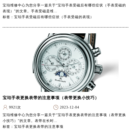
陕西省安康市汉滨区金州路宝珀售后服务中心（需提前预约）
宝珀维修中心为您分享一篇关于“宝珀手表受磁后有哪些症状（手表受磁的
陕西省宝鸡市渭滨区经二路宝珀售后服务中心（需提前预约）
表现）”的文章。手表受磁是维...
标签：宝珀手表受磁后有哪些症状（手表受磁的表现）
陕西省汉中市汉台区北大街宝珀售后服务中心（需提前预约）
陕西省商洛市商州区州城街宝珀售后服务中心（需提前预约）
陕西省铜川市王益区红旗街宝珀售后服务中心（需提前预约）
陕西省渭南市临渭区东风大街宝珀售后服务中心（需提前预约）
陕西省咸阳市秦都区沣西新城统一西路与白马河路交汇处宝珀售后服务中心（需提前预约）
陕西省延安市宝塔区中心街宝珀售后服务中心（需提前预约）
陕西省榆林市榆阳区长兴路宝珀售后服务中心（需提前预约）
新疆维吾尔自治区阿克苏市东大街宝珀售后服务中心（需提前预约）
新疆维吾尔自治区阿拉尔市胜利大道宝珀售后服务中心（需提前预约）
新疆维吾尔自治区阿拉山口市友好路宝珀售后服务中心（需提前预约）
宝珀手表更换表带的注意事项（表带更换小技巧）
新疆维吾尔自治区阿勒泰市解放路宝珀售后服务中心（需提前预约）
9921次
2023-12-04
新疆维吾尔自治区阿图什市光明路宝珀售后服务中心（需提前预约）
宝珀维修中心为您分享一篇关于“宝珀手表更换表带的注意事项（表带更换
新疆维吾尔自治区白杨市军垦路宝珀售后服务中心（需提前预约）
小技巧）”的文章。表带在长时...
新疆维吾尔自治区北屯市团结路宝珀售后服务中心（需提前预约）
标签：宝珀手表更换表带的注意事项