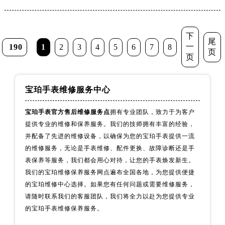
新疆维吾尔自治区博乐市博乐市北京路宝珀售后服务中心（需提前预约）
新疆维吾尔自治区昌吉市延安北路宝珀售后服务中心（需提前预约）
新疆维吾尔自治区阜康市博峰路宝珀售后服务中心（需提前预约）
下
尾
一
190
1
2
3
4
5
6
7
8
新疆维吾尔自治区哈密市伊州区建国北路宝珀售后服务中心（需提前预约）
页
页
新疆维吾尔自治区和田市和田市北京西路宝珀售后服务中心（需提前预约）
新疆维吾尔自治区胡杨河市胡杨河市胡杨路宝珀售后服务中心（需提前预约）
新疆维吾尔自治区霍尔果斯市亚欧北路宝珀售后服务中心（需提前预约）
宝珀手表维修服务中心
新疆维吾尔自治区喀什市解放北路宝珀售后服务中心（需提前预约）
宝珀手表官方售后维修服务点
拥有专业团队，致力于为客户
新疆维吾尔自治区可克达拉市幸福路宝珀售后服务中心（需提前预约）
提供专业的维修和保养服务。我们的技师拥有丰富的经验，
新疆维吾尔自治区克拉玛依市克拉玛依区友谊路宝珀售后服务中心（需提前预约）
并配备了先进的维修设备，以确保为您的宝珀手表提供一流
新疆维吾尔自治区库车市库车市文化东路宝珀售后服务中心（需提前预约）
的维修服务，无论是手表维修、配件更换、故障诊断还是手
新疆维吾尔自治区库尔勒市库尔勒市人民东路宝珀售后服务中心（需提前预约）
表保养等服务，我们都会用心对待，让您的手表焕发新生。
我们的宝珀维修保养服务网点遍布全国各地，为您提供便捷
新疆维吾尔自治区奎屯市团结西街宝珀售后服务中心（需提前预约）
的宝珀维修中心选择。如果您有任何问题或需要维修服务，
新疆维吾尔自治区昆玉市昆泉街宝珀售后服务中心（需提前预约）
请随时联系我们的客服团队，我们将全力以赴为您提供专业
新疆维吾尔自治区沙湾市三道河子镇世纪大道南路宝珀售后服务中心（需提前预约）
的宝珀手表维修保养服务。
新疆维吾尔自治区石河子市北二路宝珀售后服务中心（需提前预约）