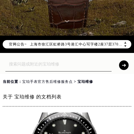
2026年8月宝珀售后服务中心最新网点地址：
北京市朝阳区建国门外大街甲6号华熙国际中心写字楼D座11层1102室（北京总部）（需提前预约）
北京市东城区东长安街1号东方广场写字楼W3座6层602室（需提前预约）
天津市和平区赤峰道136号天津国际金融中心写字楼26层2603室（需提前预约）
上海市徐汇区虹桥路3号港汇中心写字楼2座37层3705室（需提前预约）
▲
官网公告>
上海市黄浦区南京东路299号宏伊国际广场写字楼8层806室（需提前预约）
▼
南京市秦淮区中山南路1号（新街口）南京中心写字楼22层C1-1室（需提前预约）
常州市新北区龙锦路1590号现代传媒中心写字楼5号楼10层1008室（需提前预约）
徐州市鼓楼区淮海东路29号苏宁广场IFC国际金融中心写字楼35层3508室（需提前预约）
扬州市邗江区国展路29号星耀天地写字楼1号楼18层1803室（需提前预约）
当前位置：
宝珀手表官方售后维修服务点
> 宝珀维修
盐城市盐都区世纪大道5号盐城金融城写字楼1号楼16层1604室（需提前预约）
泰州市海陵区永定东路399号置地商务中心东塔写字楼（华润万象城）17层1706室（需提前预约）
关于 宝珀维修 的文档列表
宁波市江北区大闸南路500号来福士广场办公楼20层2009室（需提前预约）
杭州市上城区钱江路1366号华润大厦写字楼A座5层503-5室（需提前预约）
金华市金东区东市南街777号金华万达广场写字楼4号楼22层2209室（需提前预约）
绍兴市越城区胜利东路379号世茂天际中心写字楼8层805室（需提前预约）