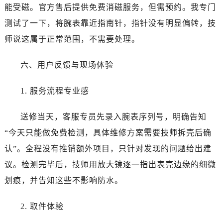
江苏省南京市秦淮区中山南路1号南京中心22层22-C1-C3室宝珀售后服务中心（需提前预约）
能受磁。官方售后提供免费消磁服务，但需预约。我专门
江苏省宿迁市宿城区西湖路宝珀售后服务中心（需提前预约）
测试了一下，将腕表靠近指南针，指针没有明显偏转，技
江苏省泰州市海陵区永定东路399号置地商务中心东塔（华润万象城）17层1706室宝珀售后服务中心（需提前预约）
师说这属于正常范围，不需要处理。
江苏省徐州市鼓楼区淮海东路29号苏宁广场IFC国际金融中心35层3508室宝珀售后服务中心（需提前预约）
江苏省盐城市盐都区世纪大道5号盐城金融城写字楼1号楼16层1604室宝珀售后服务中心（需提前预约）
六、用户反馈与现场体验
江苏省扬州市邗江区国展路29号星耀天地写字楼1号楼18层1803室宝珀售后服务中心（需提前预约）
江苏省镇江市京口区中山东路宝珀售后服务中心（需提前预约）
1. 服务流程专业感
江西省抚州市临川区赣东大道宝珀售后服务中心（需提前预约）
江西省赣州市章贡区文清路宝珀售后服务中心（需提前预约）
送修当天，客服专员先录入腕表序列号，明确告知
江西省吉安市吉州区井冈山大道宝珀售后服务中心（需提前预约）
“今天只能做免费检测，具体维修方案需要技师拆壳后确
江西省景德镇市珠山区珠山中路宝珀售后服务中心（需提前预约）
认”。全程没有推销额外项目，只针对发现的问题给出建
江西省九江市浔阳区浔阳路宝珀售后服务中心（需提前预约）
议。检测完毕后，技师用放大镜逐一指出表壳边缘的细微
江西省南昌市红谷滩新区红谷中大道998号绿地双子塔（中央广场）A1座办公楼14层1407室宝珀售后服务中心（需提前预约）
划痕，并告知这些不影响防水。
江西省萍乡市安源区萍安北大道与康庄路交叉口宝珀售后服务中心（需提前预约）
江西省上饶市信州区滨江西路宝珀售后服务中心（需提前预约）
2. 取件体验
江西省新余市渝水区北湖西路宝珀售后服务中心（需提前预约）