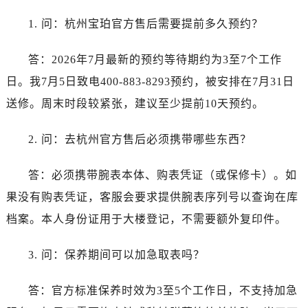
浙江省杭州市上城区钱江路1366号华润大厦A座5层503-5室宝珀售后服务中心（需提前预约）
1. 问：杭州宝珀官方售后需要提前多久预约？
浙江省湖州市吴兴区劳动路宝珀售后服务中心（需提前预约）
浙江省嘉兴市南湖区广益路705号嘉兴世界贸易中心A座13层1304室宝珀售后服务中心（需提前预约）
答：2026年7月最新的预约等待期约为3至7个工作
浙江省金华市金东区东市南街777号金华万达广场4号楼22楼2209室宝珀售后服务中心（需提前预约）
日。我7月5日致电400-883-8293预约，被安排在7月31日
浙江省丽水市莲都区解放街宝珀售后服务中心（需提前预约）
浙江省宁波市江北区大闸南路500号来福士广场办公楼20层2009室宝珀售后服务中心（需提前预约）
送修。周末时段较紧张，建议至少提前10天预约。
浙江省衢州市柯城区上街宝珀售后服务中心（需提前预约）
2. 问：去杭州官方售后必须携带哪些东西？
浙江省绍兴市越城区胜利东路379号世茂天际中心写字楼8层805室宝珀售后服务中心（需提前预约）
浙江省舟山市定海区解放东路宝珀售后服务中心（需提前预约）
答：必须携带腕表本体、购表凭证（或保修卡）。如
澳门特别行政区大堂区议事亭前地（新马路）宝珀售后服务中心（需提前预约）
果没有购表凭证，客服会要求提供腕表序列号以查询在库
澳门特别行政区风顺堂区南湾大马路宝珀售后服务中心（需提前预约）
澳门特别行政区花地玛堂区关闸广场宝珀售后服务中心（需提前预约）
档案。本人身份证用于大楼登记，不需要额外复印件。
澳门特别行政区花王堂区大三巴商圈宝珀售后服务中心（需提前预约）
3. 问：保养期间可以加急取表吗？
澳门特别行政区嘉模堂区官也街宝珀售后服务中心（需提前预约）
澳门省路氹城市金光大道宝珀售后服务中心（需提前预约）
答：官方标准保养时效为3至5个工作日，不支持加急
澳门特别行政区望德堂区塔石广场宝珀售后服务中心（需提前预约）