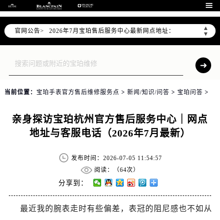
2026年7月宝珀全国官方售后客户服务热线：400-883-8293

宝珀官方全国统一服务热线400-883-8293，服务覆盖中国大陆、香港、澳门、台湾全部区域（非大陆需加拨“+86”）
▲
官网公告>
2026年7月宝珀售后服务中心最新网点地址：
▼
北京市东城区东长安街1号东方广场写字楼W3座6层602室（需提前预约）
北京市朝阳区建国门外大街甲6号华熙国际中心写字楼D座11层1102室（需提前预约）
天津市和平区赤峰道136号天津国际金融中心写字楼26层2603室（需提前预约）
上海市徐汇区虹桥路3号港汇中心写字楼2座37层3705室（需提前预约）
当前位置：
宝珀手表官方售后维修服务点
>
新闻/知识/问答
>
宝珀问答
>
上海市黄浦区南京东路299号宏伊国际广场写字楼8层806室（需提前预约）
南京市秦淮区中山南路1号（新街口）南京中心写字楼22层C1-1室（需提前预约）
亲身探访宝珀杭州官方售后服务中心｜网点
常州市新北区龙锦路1590号现代传媒中心写字楼5号楼10层1008室（需提前预约）
地址与客服电话（2026年7月最新）
徐州市鼓楼区淮海东路29号苏宁广场IFC国际金融中心写字楼35层3508室（需提前预约）
扬州市邗江区国展路29号星耀天地写字楼1号楼18层1803室（需提前预约）
发布时间：2026-07-05 11:54:57
盐城市盐都区世纪大道5号盐城金融城写字楼1号楼16层1604室（需提前预约）
阅读：（
64次）
泰州市海陵区永定东路399号置地商务中心东塔写字楼（华润万象城）17层1706室（需提前预约）
分享到：
宁波市江北区大闸南路500号来福士广场办公楼20层2009室（需提前预约）
最近我的腕表走时有些偏差，表冠的阻尼感也不如从
杭州市上城区钱江路1366号华润大厦写字楼A座5层503-5室（需提前预约）