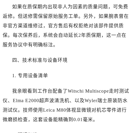
河北省保定市竞秀区朝阳北大街北国先天下宝珀售后服务中心（需提前预约）
如果在质保期内出现非人为因素的质量问题，可免费
内蒙古自治区阿拉善盟市左旗土尔扈特大街宝珀售后服务中心（需提前预约）
返修。但送修需保留原始服务工单。另外，如果腕表曾在
内蒙古自治区巴彦淖尔市临河区新华街宝珀售后服务中心（需提前预约）
非官方渠道维修过，官方售后有权拒绝对该部件提供质
内蒙古自治区包头市青山区幸福路甲3号王府井百货名表维修宝珀售后服务中心（需提前预约）
保。每次保养后，系统会自动延长2年质保期，这一点在
内蒙古自治区赤峰市红山区哈达街宝珀售后服务中心（需提前预约）
内蒙古自治区鄂尔多斯市东胜区伊金霍洛街宝珀售后服务中心（需提前预约）
服务协议中有明确标注。
内蒙古自治区呼伦贝尔市海拉尔区中央街宝珀售后服务中心（需提前预约）
四、技术标准与设备环境
内蒙古自治区通辽市科尔沁区明仁大街宝珀售后服务中心（需提前预约）
内蒙古自治区乌海市海勃湾区人民南路宝珀售后服务中心（需提前预约）
1. 专用设备清单
内蒙古自治区乌兰察布市集宁区恩和大街宝珀售后服务中心（需提前预约）
内蒙古自治区锡林郭勒盟市锡林浩特市光明街与额尔敦路交叉口宝珀售后服务中心（需提前预约）
我亲眼看到工作台配备了Witschi Multiscope走时测试
内蒙古自治区兴安盟市乌兰浩特市兴安大街宝珀售后服务中心（需提前预约）
仪、Elma E2000超声波清洗机、以及Wyler瑞士原装防水
山西省大同市平城区迎宾街宝珀售后服务中心（需提前预约）
测试仪。技师使用Leica M80体视显微镜对机芯零件进行
山西省晋城市城区黄华街宝珀售后服务中心（需提前预约）
山西省晋中市榆次区顺城街宝珀售后服务中心（需提前预约）
微磨损检查，这套设备能精确到0.01毫米。
山西省临汾市尧都区解放路宝珀售后服务中心（需提前预约）