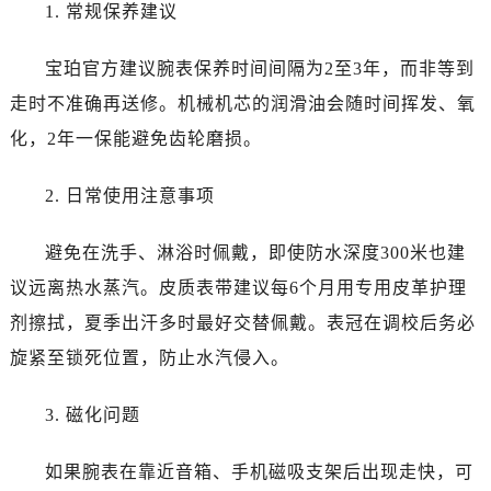
安徽省黄山市屯溪区黄山西路宝珀售后服务中心（需提前预约）
1. 常规保养建议
安徽省六安市金安区解放中路宝珀售后服务中心（需提前预约）
宝珀官方建议腕表保养时间间隔为2至3年，而非等到
安徽省马鞍山市雨山区湖南西路宝珀售后服务中心（需提前预约）
安徽省宿州市埇桥区人民中路宝珀售后服务中心（需提前预约）
走时不准确再送修。机械机芯的润滑油会随时间挥发、氧
安徽省铜陵市铜官区石城大道宝珀售后服务中心（需提前预约）
化，2年一保能避免齿轮磨损。
安徽省芜湖市镜湖区中山路步行街宝珀售后服务中心（需提前预约）
安徽省宣城市宣州区叠嶂西路宝珀售后服务中心（需提前预约）
2. 日常使用注意事项
福建省龙岩市新罗区九一南路宝珀售后服务中心（需提前预约）
避免在洗手、淋浴时佩戴，即使防水深度300米也建
福建省南平市建阳区人民西路宝珀售后服务中心（需提前预约）
福建省宁德市蕉城区天湖东路宝珀售后服务中心（需提前预约）
议远离热水蒸汽。皮质表带建议每6个月用专用皮革护理
福建省莆田市城厢区霞林街道荔华东大道宝珀售后服务中心（需提前预约）
剂擦拭，夏季出汗多时最好交替佩戴。表冠在调校后务必
福建省三明市三元区东乾二路宝珀售后服务中心（需提前预约）
旋紧至锁死位置，防止水汽侵入。
福建省漳州市龙文区步港路宝珀售后服务中心（需提前预约）
江苏省常州市新北区龙锦路1590号现代传媒中心5号楼10层1008室宝珀售后服务中心（需提前预约）
3. 磁化问题
江苏省淮安市清江浦区淮海北路宝珀售后服务中心（需提前预约）
江苏省连云港市海州区通灌北路宝珀售后服务中心（需提前预约）
如果腕表在靠近音箱、手机磁吸支架后出现走快，可