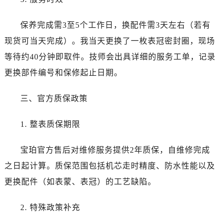
辽宁省鞍山市铁东区站前街宝珀售后服务中心（需提前预约）
辽宁省本溪市平山区胜利路宝珀售后服务中心（需提前预约）
保养完成需3至5个工作日，换配件需3天左右（若有
辽宁省朝阳市双塔区新华路宝珀售后服务中心（需提前预约）
现货可当天完成）。我当天更换了一枚表冠密封圈，现场
辽宁省丹东市振兴区七经街宝珀售后服务中心（需提前预约）
等待约40分钟即取件。技师会出具详细的服务工单，记录
辽宁省抚顺市新抚区东一路宝珀售后服务中心（需提前预约）
更换部件编号和保修起止日期。
辽宁省阜新市海州区解放大街宝珀售后服务中心（需提前预约）
辽宁省葫芦岛市连山区中央路宝珀售后服务中心（需提前预约）
三、官方质保政策
辽宁省锦州市古塔区中央大街宝珀售后服务中心（需提前预约）
辽宁省辽阳市白塔区新运大街宝珀售后服务中心（需提前预约）
1. 整表质保期限
辽宁省盘锦市兴隆台区石油大街宝珀售后服务中心（需提前预约）
辽宁省铁岭市银州区南马路宝珀售后服务中心（需提前预约）
宝珀官方售后对维修服务提供2年质保，自维修完成
辽宁省营口市站前区市府路与渤海大街交叉口宝珀售后服务中心（需提前预约）
之日起计算。质保范围包括机芯走时精度、防水性能以及
辽宁省沈阳市沈河区中街路137号亨得利名表维修授权店1楼宝珀售后服务中心（需提前预约）
更换配件（如表蒙、表冠）的工艺缺陷。
辽宁省沈阳市沈河区中街路83号亨得利名表维修授权店1楼宝珀售后服务中心（需提前预约）
北京市朝阳区建国门外大街甲6号华熙国际中心D座11层1102室宝珀售后服务中心（需提前预约）
2. 特殊政策补充
北京市东城区东长安街1号王府井东方广场W3座6层602室宝珀售后服务中心（需提前预约）