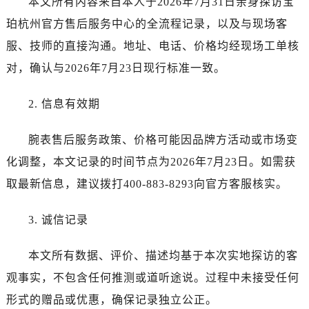
本文所有内容来自本人于2026年7月31日亲身探访宝
广西壮族自治区玉林市玉州区金玉路宝珀售后服务中心（需提前预约）
珀杭州官方售后服务中心的全流程记录，以及与现场客
海南省儋州市儋州市那大镇兰洋北路宝珀售后服务中心（需提前预约）
海南省东方市八所镇解放西路宝珀售后服务中心（需提前预约）
服、技师的直接沟通。地址、电话、价格均经现场工单核
海南省琼海市嘉积镇东风路宝珀售后服务中心（需提前预约）
对，确认与2026年7月23日现行标准一致。
海南省三沙市西沙区西沙群岛永兴岛北京路宝珀售后服务中心（需提前预约）
海南省三亚市吉阳区迎宾路宝珀售后服务中心（需提前预约）
2. 信息有效期
海南省万宁市万城镇解放路宝珀售后服务中心（需提前预约）
腕表售后服务政策、价格可能因品牌方活动或市场变
海南省文昌市文城镇教育东路宝珀售后服务中心（需提前预约）
海南省五指山市通什镇三月三大道宝珀售后服务中心（需提前预约）
化调整，本文记录的时间节点为2026年7月23日。如需获
香港特别行政区尖沙咀区油尖旺区广东道宝珀售后服务中心（需提前预约）
取最新信息，建议拨打400-883-8293向官方客服核实。
香港特别行政区金钟区中西区金钟道宝珀售后服务中心（需提前预约）
香港特别行政区九龙区油尖旺区弥敦道宝珀售后服务中心（需提前预约）
3. 诚信记录
香港特别行政区铜锣湾区湾仔区轩尼诗道宝珀售后服务中心（需提前预约）
本文所有数据、评价、描述均基于本次实地探访的客
河南省安阳市文峰区解放大道宝珀售后服务中心（需提前预约）
河南省鹤壁市淇滨区九州路宝珀售后服务中心（需提前预约）
观事实，不包含任何推测或道听途说。过程中未接受任何
河南省济源市沁园街道济水大道宝珀售后服务中心（需提前预约）
形式的赠品或优惠，确保记录独立公正。