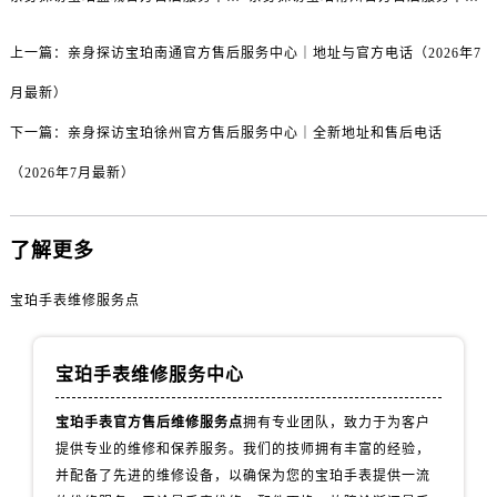
甘肃省平凉市崆峒区西大街宝珀售后服务中心（需提前预约）
甘肃省庆阳市西峰区南大街宝珀售后服务中心（需提前预约）
上一篇：
亲身探访宝珀南通官方售后服务中心｜地址与官方电话（2026年7
甘肃省天水市秦州区民主路宝珀售后服务中心（需提前预约）
月最新）
甘肃省武威市凉州区迎宾路宝珀售后服务中心（需提前预约）
甘肃省张掖市甘州区民乐北路宝珀售后服务中心（需提前预约）
下一篇：
亲身探访宝珀徐州官方售后服务中心｜全新地址和售后电话
宁夏回族自治区固原市原州区文化街宝珀售后服务中心（需提前预约）
（2026年7月最新）
宁夏回族自治区石嘴山市大武口区贺兰山路宝珀售后服务中心（需提前预约）
宁夏回族自治区吴忠市利通区开元大道宝珀售后服务中心（需提前预约）
了解更多
宁夏回族自治区银川市兴庆区新华东路97号新百中心C馆一层C1-18号商铺宝珀售后服务中心（需提前预约）
宁夏回族自治区中卫市沙坡头区鼓楼东街宝珀售后服务中心（需提前预约）
宝珀手表维修服务点
青海省果洛藏族自治州玛沁县团结路宝珀售后服务中心（需提前预约）
青海省海北藏族自治州海晏县将军路宝珀售后服务中心（需提前预约）
宝珀手表维修服务中心
青海省海东市乐都区滨河路宝珀售后服务中心（需提前预约）
青海省海南藏族自治州共和县青海湖大街宝珀售后服务中心（需提前预约）
宝珀手表官方售后维修服务点
拥有专业团队，致力于为客户
青海省海西蒙古族藏族自治州德令哈市柴达木路宝珀售后服务中心（需提前预约）
提供专业的维修和保养服务。我们的技师拥有丰富的经验，
青海省黄南藏族自治州同仁市德合隆路宝珀售后服务中心（需提前预约）
并配备了先进的维修设备，以确保为您的宝珀手表提供一流