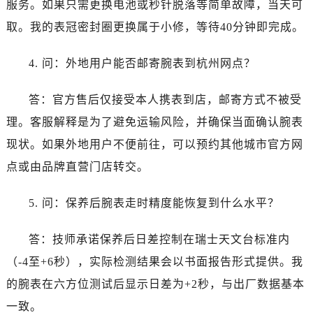
服务。如果只需更换电池或秒针脱落等简单故障，当天可
福建省福州市鼓楼区五四路128-1号恒力城写字楼15层03室宝珀售后服务中心（需提前预约）
福建省厦门市思明区湖滨东路95号万象城华润大厦B座11层1104室宝珀售后服务中心（需提前预约）
取。我的表冠密封圈更换属于小修，等待40分钟即完成。
广东省潮州市潮安区新风路与潮汕路交汇处宝珀售后服务中心（需提前预约）
4. 问：外地用户能否邮寄腕表到杭州网点？
广东省广州市天河区天河路230号万菱汇国际中心A塔7层704室宝珀售后服务中心（需提前预约）
广东省广州市越秀区环市东路371-375号世界贸易中心大厦南塔15层1507室宝珀售后服务中心（需提前预约）
答：官方售后仅接受本人携表到店，邮寄方式不被受
广东省河源市源城区越王大道宝珀售后服务中心（需提前预约）
理。客服解释是为了避免运输风险，并确保当面确认腕表
广东省惠州市惠城区江北文昌一路7号华贸大厦1座30层3005室宝珀售后服务中心（需提前预约）
广东省江门市蓬江区广场西路宝珀售后服务中心（需提前预约）
现状。如果外地用户不便前往，可以预约其他城市官方网
广东省揭阳市榕城进贤门步行街宝珀售后服务中心（需提前预约）
点或由品牌直营门店转交。
广东省茂名市电白区水东街道迎宾大道宝珀售后服务中心（需提前预约）
广东省梅州市梅江区金燕大道宝珀售后服务中心（需提前预约）
5. 问：保养后腕表走时精度能恢复到什么水平？
广东省清远市清城区湖西路宝珀售后服务中心（需提前预约）
答：技师承诺保养后日差控制在瑞士天文台标准内
广东省汕头市龙湖区长平路宝珀售后服务中心（需提前预约）
广东省汕尾市城区香洲街道园林社区翠园街宝珀售后服务中心（需提前预约）
（-4至+6秒），实际检测结果会以书面报告形式提供。我
广东省韶关市武江区芙蓉新区与老城中心交汇处宝珀售后服务中心（需提前预约）
的腕表在六方位测试后显示日差为+2秒，与出厂数据基本
广东省深圳市罗湖区深南东路5001号华润大厦17层1701室宝珀售后服务中心（需提前预约）
一致。