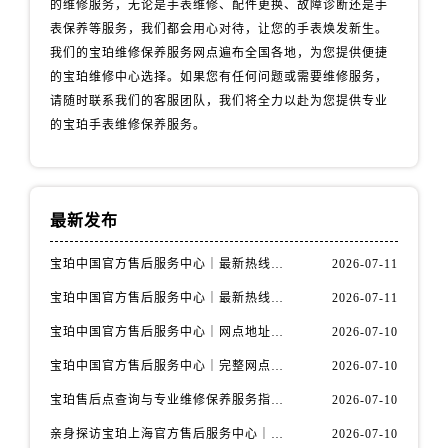
的维修服务，无论是手表维修、配件更换、故障诊断还是手
青海省西宁市城西区海湖新区西关大道宝珀售后服务中心（需提前预约）
表保养等服务，我们都会用心对待，让您的手表焕发新生。
青海省玉树藏族自治州结古镇胜利路宝珀售后服务中心（需提前预约）
我们的宝珀维修保养服务网点遍布全国各地，为您提供便捷
陕西省安康市汉滨区金州路宝珀售后服务中心（需提前预约）
的宝珀维修中心选择。如果您有任何问题或需要维修服务，
陕西省宝鸡市渭滨区经二路宝珀售后服务中心（需提前预约）
请随时联系我们的客服团队，我们将全力以赴为您提供专业
陕西省汉中市汉台区北大街宝珀售后服务中心（需提前预约）
的宝珀手表维修保养服务。
陕西省商洛市商州区州城街宝珀售后服务中心（需提前预约）
陕西省铜川市王益区红旗街宝珀售后服务中心（需提前预约）
陕西省渭南市临渭区东风大街宝珀售后服务中心（需提前预约）
最新发布
陕西省咸阳市秦都区沣西新城统一西路与白马河路交汇处宝珀售后服务中心（需提前预约）
陕西省延安市宝塔区中心街宝珀售后服务中心（需提前预约）
宝珀中国官方售后服务中心｜最新热线电话与地址权威信息通知（2026年7月最新）
2026-07-11
陕西省榆林市榆阳区长兴路宝珀售后服务中心（需提前预约）
宝珀中国官方售后服务中心｜最新热线和全部维修地址权威信息通知（2026年7月最新）
2026-07-11
新疆维吾尔自治区阿克苏市东大街宝珀售后服务中心（需提前预约）
宝珀中国官方售后服务中心｜网点地址与24小时热线权威信息通知（2026年7月最新）
2026-07-10
新疆维吾尔自治区阿拉尔市胜利大道宝珀售后服务中心（需提前预约）
宝珀中国官方售后服务中心｜完整网点地址与热线权威信息通知（2026年7月最新）
2026-07-10
新疆维吾尔自治区阿拉山口市友好路宝珀售后服务中心（需提前预约）
新疆维吾尔自治区阿勒泰市解放路宝珀售后服务中心（需提前预约）
宝珀售后点查询与专业维修保养服务指南权威公示（2026年7月最新）
2026-07-10
新疆维吾尔自治区阿图什市光明路宝珀售后服务中心（需提前预约）
亲身探访宝珀上海官方售后服务中心｜网点地址及售后热线（2026年7月最新）
2026-07-10