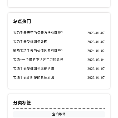
新疆维吾尔自治区白杨市军垦路宝珀售后服务中心（需提前预约）
新疆维吾尔自治区北屯市团结路宝珀售后服务中心（需提前预约）
新疆维吾尔自治区博乐市博乐市北京路宝珀售后服务中心（需提前预约）
站点热门
新疆维吾尔自治区昌吉市延安北路宝珀售后服务中心（需提前预约）
新疆维吾尔自治区阜康市博峰路宝珀售后服务中心（需提前预约）
宝珀手表表带的保养方法有哪些？
2023-01-07
新疆维吾尔自治区哈密市伊州区建国北路宝珀售后服务中心（需提前预约）
宝珀手表受磁如何处理
2023-01-07
新疆维吾尔自治区和田市和田市北京西路宝珀售后服务中心（需提前预约）
影响宝珀手表的价值因素有哪些?
2024-01-02
新疆维吾尔自治区胡杨河市胡杨河市胡杨路宝珀售后服务中心（需提前预约）
宝珀~一个懂的中华万年历的品牌
2023-03-04
新疆维吾尔自治区霍尔果斯市亚欧北路宝珀售后服务中心（需提前预约）
新疆维吾尔自治区喀什市解放北路宝珀售后服务中心（需提前预约）
宝珀手表受磁如何正确消磁
2023-01-07
新疆维吾尔自治区可克达拉市幸福路宝珀售后服务中心（需提前预约）
宝珀手表走时慢的具体原因
2023-01-07
新疆维吾尔自治区克拉玛依市克拉玛依区友谊路宝珀售后服务中心（需提前预约）
新疆维吾尔自治区库车市库车市文化东路宝珀售后服务中心（需提前预约）
新疆维吾尔自治区库尔勒市库尔勒市人民东路宝珀售后服务中心（需提前预约）
分类标签
新疆维吾尔自治区奎屯市团结西街宝珀售后服务中心（需提前预约）
新疆维吾尔自治区昆玉市昆泉街宝珀售后服务中心（需提前预约）
宝珀维修