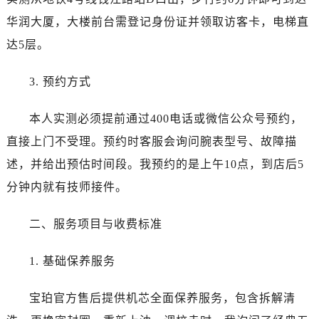
烟台市芝罘区胜利路139号万达金融中心A座907室（需提前预约）
华润大厦，大楼前台需登记身份证并领取访客卡，电梯直
长春市朝阳区西安大路727号中银大厦A座(旺进大厦)18层09室（需提前预约）
达5层。
贵阳市南明区都司高架桥路33号亨特国际金融中心14楼14D（需提前预约）
昆明市盘龙区北京路928号同德昆明广场写字楼10层06室（需提前预约）
3. 预约方式
石家庄市长安区中山东路39号勒泰中心写字楼B座13层07室（需提前预约）
西安市碑林区南关正街88号华侨城长安国际中心E座6楼10室（需提前预约）
本人实测必须提前通过400电话或微信公众号预约，
海口市龙华区金贸东路5号海口华润大厦B座17层1707室（需提前预约）
直接上门不受理。预约时客服会询问腕表型号、故障描
唐山市路南区新华东道100号万达广场写字楼A座10层1002室（需提前预约）
述，并给出预估时间段。我预约的是上午10点，到店后5
台州市椒江区东海大道1800号腾达中心东1幢20楼2002室（需提前预约）
内蒙古自治区呼和浩特市玉泉区大学西街70号华润万象城写字楼（鄂尔多斯大厦）23层2326室（需提前预约）
分钟内就有技师接件。
甘肃省兰州市七里河区西津西路16号兰州中心写字楼21层2102室（需提前预约）
二、服务项目与收费标准
重庆市解放碑渝中区民权路28号英利国际金融中心写字楼20层01室（需提前预约）
黑龙江省大庆市萨尔图区会战大街宝珀售后服务中心（需提前预约）
1. 基础保养服务
黑龙江省鹤岗市向阳区红军路宝珀售后服务中心（需提前预约）
黑龙江省黑河市爱辉区中央街宝珀售后服务中心（需提前预约）
宝珀官方售后提供机芯全面保养服务，包含拆解清
黑龙江省鸡西市鸡冠区红军路宝珀售后服务中心（需提前预约）