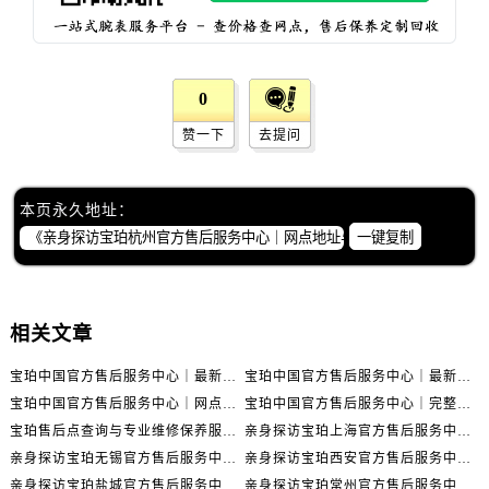
湖南省湘潭市雨湖区莲城大道宝珀售后服务中心（需提前预约）
湖南省益阳市赫山区桃花仑路宝珀售后服务中心（需提前预约）
湖南省永州市冷水滩区永州大道与中兴路交叉口宝珀售后服务中心（需提前预约）
0
湖南省岳阳市岳阳楼区东茅岭路宝珀售后服务中心（需提前预约）
湖南省张家界市永定区解放路宝珀售后服务中心（需提前预约）
赞一下
去提问
湖南省长沙市芙蓉区建湘路393号世茂环球金融中心写字楼10层1013室宝珀售后服务中心（需提前预约）
湖南省株洲市芦淞区建设南路宝珀售后服务中心（需提前预约）
本页永久地址：
甘肃省白银市白银区北京路宝珀售后服务中心（需提前预约）
一键复制
甘肃省定西市安定区解放路宝珀售后服务中心（需提前预约）
甘肃省敦煌市沙州镇阳关中路宝珀售后服务中心（需提前预约）
甘肃省合作市人民街宝珀售后服务中心（需提前预约）
相关文章
甘肃省嘉峪关市雄关区新华中路宝珀售后服务中心（需提前预约）
甘肃省金昌市金川区北京路宝珀售后服务中心（需提前预约）
宝珀中国官方售后服务中心｜最新热线电话与地址权威信息通知（2026年7月最新）
宝珀中国官方售后服务中心｜最新热线和全部维修地址权威信息通知（2026年7月最新）
宝珀中国官方售后服务中心｜网点地址与24小时热线权威信息通知（2026年7月最新）
宝珀中国官方售后服务中心｜完整网点地址与热线权威信息通知（2026年7月最新）
甘肃省酒泉市肃州区西大街宝珀售后服务中心（需提前预约）
宝珀售后点查询与专业维修保养服务指南权威公示（2026年7月最新）
亲身探访宝珀上海官方售后服务中心｜网点地址及售后热线（2026年7月最新）
甘肃省临夏市城南街道团结路宝珀售后服务中心（需提前预约）
亲身探访宝珀无锡官方售后服务中心｜全部网点地址电话（2026年7月最新）
亲身探访宝珀西安官方售后服务中心｜官方电话及服务网点地址（2026年7月最新）
甘肃省陇南市武都区人民路宝珀售后服务中心（需提前预约）
亲身探访宝珀盐城官方售后服务中心｜地址与联系电话（2026年7月最新）
亲身探访宝珀常州官方售后服务中心｜完整地址与联系电话（2026年7月最新）