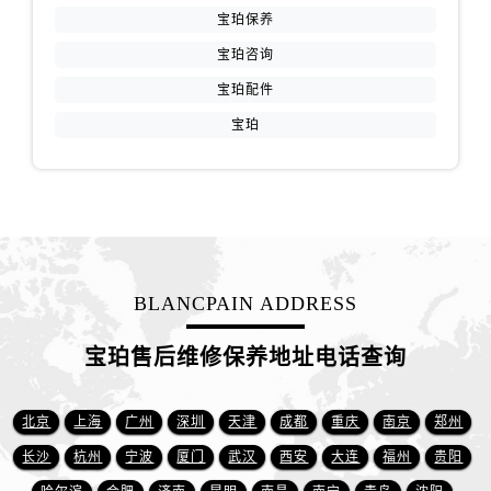
新疆维吾尔自治区沙湾市三道河子镇世纪大道南路宝珀售后服务中心（需提前预约）
宝珀保养
新疆维吾尔自治区石河子市北二路宝珀售后服务中心（需提前预约）
宝珀咨询
新疆维吾尔自治区双河市光明路宝珀售后服务中心（需提前预约）
宝珀配件
新疆维吾尔自治区塔城市塔城地区闻琴路宝珀售后服务中心（需提前预约）
宝珀
新疆维吾尔自治区铁门关市兴疆路宝珀售后服务中心（需提前预约）
新疆维吾尔自治区图木舒克市图木舒克市中兴街宝珀售后服务中心（需提前预约）
新疆维吾尔自治区吐鲁番市高昌区文化中路文化中路宝珀售后服务中心（需提前预约）
新疆维吾尔自治区乌苏市乌鲁木齐北路宝珀售后服务中心（需提前预约）
新疆维吾尔自治区五家渠市长征西街宝珀售后服务中心（需提前预约）
新疆维吾尔自治区新星市东风路宝珀售后服务中心（需提前预约）
BLANCPAIN ADDRESS
新疆维吾尔自治区伊宁市解放西路宝珀售后服务中心（需提前预约）
贵州省安顺市西秀区中华南路宝珀售后服务中心（需提前预约）
宝珀售后维修保养地址电话查询
贵州省毕节市七星关区松山路宝珀售后服务中心（需提前预约）
贵州省六盘水市钟山区钟山大道宝珀售后服务中心（需提前预约）
北京
上海
广州
深圳
天津
成都
重庆
南京
郑州
贵州省黔东南苗族侗族自治州凯里市北京西路宝珀售后服务中心（需提前预约）
长沙
杭州
宁波
厦门
武汉
西安
大连
福州
贵阳
贵州省黔西南布依族苗族自治州兴义市大道与桔香路交汇处宝珀售后服务中心（需提前预约）