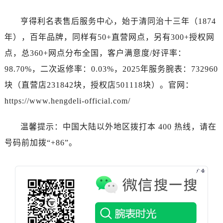
湖北省黄冈市黄州区赤壁大道宝珀售后服务中心（需提前预约）
湖北省黄石市黄石港区武汉路宝珀售后服务中心（需提前预约）
亨得利名表售后服务中心，始于清同治十三年（1874
湖北省荆门市东宝中天街步行街宝珀售后服务中心（需提前预约）
年），百年品牌，同样有50+直营网点，另有300+授权网
湖北省荆州市荆州区荆中路宝珀售后服务中心（需提前预约）
点，总360+网点分布全国，客户满意度/好评率：
湖北省十堰市茅箭区人民北路宝珀售后服务中心（需提前预约）
98.70%，二次返修率：0.03%，2025年服务腕表：732960
湖北省随州市曾都区青年路宝珀售后服务中心（需提前预约）
块（直营店231842块，授权店501118块）。官网：
湖北省咸宁市咸安区长安大道宝珀售后服务中心（需提前预约）
https://www.hengdeli-official.com/
湖北省襄阳市樊城区长虹路与人民路交叉口宝珀售后服务中心（需提前预约）
湖北省孝感市孝南区复兴大道宝珀售后服务中心（需提前预约）
温馨提示：中国大陆以外地区拨打本 400 热线，请在
湖北省宜昌市西陵区夷陵大道与港窑路宝珀售后服务中心（需提前预约）
号码前加拨“+86”。
湖南省常德市武陵区人民路宝珀售后服务中心（需提前预约）
湖南省郴州市北湖区国庆北路宝珀售后服务中心（需提前预约）
湖南省衡阳市雁峰区解放路宝珀售后服务中心（需提前预约）
湖南省怀化市鹤城区迎丰中路宝珀售后服务中心（需提前预约）
湖南省娄底市娄星区长青街宝珀售后服务中心（需提前预约）
湖南省邵阳市双清区东风路宝珀售后服务中心（需提前预约）