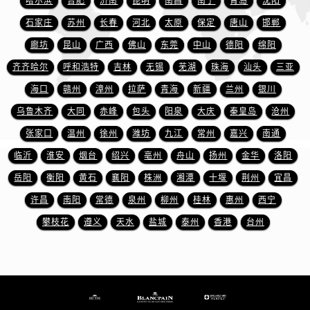
哈尔滨
合肥
济南
昆明
南昌
南宁
青岛
沈阳
贵州省铜仁市碧江区民主路宝珀售后服务中心（需提前预约）
石家庄
苏州
长春
河北
太原
保定
唐山
邯郸
贵州省遵义市红花岗区共青大道与嵩山路交叉口宝珀售后服务中心（需提前预约）
四川省阿坝州市马尔康市团结街宝珀售后服务中心（需提前预约）
廊坊
昆山
广西
佛山
东莞
中山
德阳
绵阳
四川省巴中市巴州区江北大道宝珀售后服务中心（需提前预约）
齐齐哈尔
呼和浩特
吉林
无锡
芜湖
珠海
汕头
三亚
四川省成都市锦江区人民东路6号SAC东原中心24层2406B室宝珀售后服务中心（需提前预约）
海口
赣州
漳州
拉萨
青海
新疆
兰州
银川
四川省达州市通川区中心广场、老车坝宝珀售后服务中心（需提前预约）
乌鲁木齐
大同
赤峰
包头
阳泉
大庆
秦皇岛
沧州
四川省德阳市旌阳区长江西路、南街宝珀售后服务中心（需提前预约）
张家口
温州
徐州
潍坊
九江
常州
嘉兴
南通
四川省甘孜州市康定市情歌广场、箭炉街宝珀售后服务中心（需提前预约）
临沂
淮安
烟台
绍兴
亳州
舟山
扬州
金华
洛阳
四川省广安市广安区建安南路宝珀售后服务中心（需提前预约）
岳阳
衡阳
黄石
襄阳
株洲
湘潭
十堰
荆州
宜昌
四川省广元市利州区老城南北街、东大街宝珀售后服务中心（需提前预约）
四川省乐山市市中区嘉定中路宝珀售后服务中心（需提前预约）
许昌
南阳
常德
泉州
柳州
桂林
惠州
西宁
四川省凉山州市西昌市大巷口下街宝珀售后服务中心（需提前预约）
攀枝花
遵义
天水
盐城
泰州
香港
台州
四川省泸州市江阳区治平路宝珀售后服务中心（需提前预约）
四川省眉山市东坡区三苏路宝珀售后服务中心（需提前预约）
四川省绵阳市涪城区翠花街宝珀售后服务中心（需提前预约）
四川省南充市高坪区江东大道宝珀售后服务中心（需提前预约）