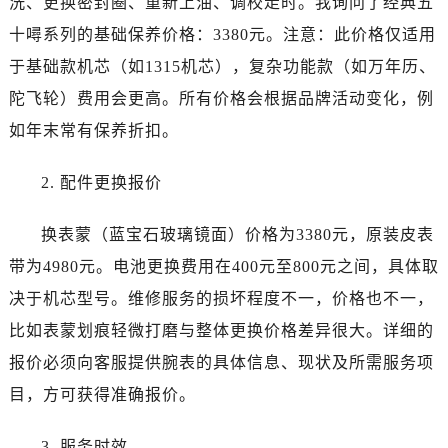
洗、更换密封圈、重新上油、调校走时。我询问了经典五
黑龙江省佳木斯市向阳区长安路宝珀售后服务中心（需提前预约）
十噚系列的基础保养价格：3380元。注意：此价格仅适用
黑龙江省牡丹江市东安区太平路宝珀售后服务中心（需提前预约）
黑龙江省七台河市桃山区大同街宝珀售后服务中心（需提前预约）
于基础款机芯（如1315机芯），复杂功能款（如万年历、
黑龙江省齐齐哈尔市龙沙区龙华路宝珀售后服务中心（需提前预约）
陀飞轮）费用会更高。所有价格会根据品牌活动变化，例
黑龙江省双鸭山市尖山区新兴大街宝珀售后服务中心（需提前预约）
如年末常有保养折扣。
黑龙江省绥化市北林区新华街与康庄路交叉口宝珀售后服务中心（需提前预约）
黑龙江省伊春市伊美区通河路宝珀售后服务中心（需提前预约）
2. 配件更换报价
吉林省白城市洮北区明仁南街宝珀售后服务中心（需提前预约）
吉林省白山市浑江区浑江大街宝珀售后服务中心（需提前预约）
换表蒙（蓝宝石玻璃镜面）价格为3380元，原装皮表
吉林省吉林市船营区河南街宝珀售后服务中心（需提前预约）
带为4980元。电池更换费用在400元至800元之间，具体取
吉林省辽源市龙山区人民大街宝珀售后服务中心（需提前预约）
决于机芯型号。维修服务的损坏程度不一，价格也不一，
吉林省梅河口市新华街道梅河大街宝珀售后服务中心（需提前预约）
比如表蒙划痕轻微打磨与整体更换价格差异很大。详细的
吉林省四平市铁东区紫气大路与南九经街交汇处宝珀售后服务中心（需提前预约）
报价必须向客服提供腕表的具体信息、现状及所需服务项
吉林省松原市宁江区五环大街宝珀售后服务中心（需提前预约）
目，方可获得准确报价。
吉林省通化市东昌区环通乡江南大街宝珀售后服务中心（需提前预约）
吉林省延边市延吉市解放路宝珀售后服务中心（需提前预约）
3. 服务时效