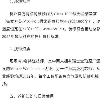
2. 环境标准
山西省吕梁市离石区永宁中路与建设街交叉口宝珀售后服务中心（需提前预约）
山西省朔州市朔城区怡西路与鄯阳西街交汇处宝珀售后服务中心（需提前预约）
杭州官方网点的维修间为Class 1000级无尘洁净室
山西省忻州市忻府区和平东街与七一南路交叉口宝珀售后服务中心（需提前预约）
（每立方英尺大于0.5微米的颗粒物不超过1000个），温
山西省阳泉市郊区平阳东街与新城大道交叉口宝珀售后服务中心（需提前预约）
山西省运城市盐湖区河东街宝珀售后服务中心（需提前预约）
湿度恒定在22℃±1℃、45%±5%RH。装修符合宝珀总部
山西省长治市潞州区英雄中路宝珀售后服务中心（需提前预约）
2025年最新颁布的售后展厅标准。
山西省太原市迎泽区迎泽街道解放路15号亨得利名表维修授权店3楼宝珀售后服务中心（需提前预约）
天津市和平区赤峰道136号天津国际金融中心26层2603室宝珀售后服务中心（需提前预约）
3. 技师资质
安徽省安庆市迎江区人民路宝珀售后服务中心（需提前预约）
现场有3名持证技师，其中两人拥有瑞士宝珀原厂颁
安徽省蚌埠市蚌山区淮河路宝珀售后服务中心（需提前预约）
安徽省亳州市谯城区魏武大道宝珀售后服务中心（需提前预约）
发的Master Watchmaker认证，另一位为高级机芯师，从
安徽省池州市贵池区长江路宝珀售后服务中心（需提前预约）
业经验均超过12年。每个工位配备独立气源和防静电腕
安徽省滁州市琅琊区南谯北路宝珀售后服务中心（需提前预约）
托。
安徽省阜阳市颍州区颍州北路宝珀售后服务中心（需提前预约）
安徽省淮北市相山区淮海路宝珀售后服务中心（需提前预约）
五、养护知识与日常使用
安徽省淮南市田家庵区国庆中路宝珀售后服务中心（需提前预约）