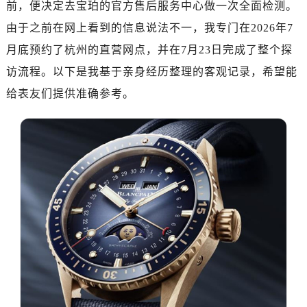
前，便决定去宝珀的官方售后服务中心做一次全面检测。
金华市金东区东市南街777号金华万达广场写字楼4号楼22层2209室（需提前预约）
绍兴市越城区胜利东路379号世茂天际中心写字楼8层805室（需提前预约）
由于之前在网上看到的信息说法不一，我专门在2026年7
嘉兴市南湖区广益路705号嘉兴世界贸易中心写字楼A座13层1304室（需提前预约）
月底预约了杭州的直营网点，并在7月23日完成了整个探
南昌市红谷滩新区红谷中大道998号绿地双子塔（中央广场）A1座办公楼14层07室（需提前预约）
访流程。以下是我基于亲身经历整理的客观记录，希望能
济南市历下区经十路11111号华润中心写字楼（万象城）15层1508室（需提前预约）
给表友们提供准确参考。
广州市天河区天河路230号万菱汇国际中心写字楼A塔7层704室（需提前预约）
广州市越秀区环市东路371-375号世界贸易中心大厦南塔写字楼15层07室（需提前预约）
深圳市罗湖区深南东路5001号华润大厦写字楼17层1701室（需提前预约）
惠州市惠城区江北文昌一路7号华贸大厦写字楼1座30层05室（需提前预约）
厦门市思明区湖滨东路95号华润大厦写字楼B座11层1104室（需提前预约）
福州市鼓楼区五四路128-1号恒力城写字楼15层03室（需提前预约）
成都市锦江区人民东路6号SAC东原中心写字楼24层2406B室（需提前预约）
重庆市江北区观音桥步行街2号融恒时代广场写字楼9层902室（需提前预约）
长沙市芙蓉区定王台街道建湘路393号世茂环球金融中心写字楼（芙蓉广场）10层13室（需提前预约）
郑州市二七区铭功路10号华润大厦写字楼29层2905室（需提前预约）
太原市迎泽区解放路15号亨得利名表服务中心（品牌授权店）3层整层（需提前预约）