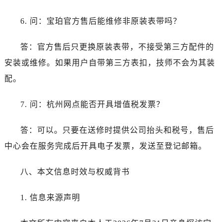
广东省阳江市江城区东风一路宝珀售后服务中心（需提前预约）
广东省云浮市云城区金山路宝珀售后服务中心（需提前预约）
6. 问：宝珀官方售后能维修非原装表带吗？
广东省湛江市赤坎区观海北路宝珀售后服务中心（需提前预约）
广东省肇庆市端州区信安大道与砚都大道交汇处宝珀售后服务中心（需提前预约）
答：官方售后只更换原装表带，不接受第三方配件的
广西壮族自治区百色市右江区中山二路宝珀售后服务中心（需提前预约）
安装或维修。如果用户自带第三方表扣，技师不会为其装
广西壮族自治区北海市海城区北京路宝珀售后服务中心（需提前预约）
配。
广西壮族自治区崇左市江州区石景林街道友谊大道与丽川路交汇处宝珀售后服务中心（需提前预约）
广西壮族自治区防城港市港口区金花茶大道宝珀售后服务中心（需提前预约）
7. 问：杭州网点能否开具增值税发票？
广西壮族自治区贵港市港北区港城街道布山大道与仙衣路交叉口宝珀售后服务中心（需提前预约）
广西壮族自治区桂林市秀峰区红岭路宝珀售后服务中心（需提前预约）
答：可以。只要在送修时提供公司抬头和税号，售后
广西壮族自治区河池市金城江区金城江街道朝阳路宝珀售后服务中心（需提前预约）
中心会在服务完成后开具电子发票，发送至登记邮箱。
广西壮族自治区贺州市八步区城东街道灵峰南路宝珀售后服务中心（需提前预约）
广西壮族自治区来宾市兴宾区桂中大道宝珀售后服务中心（需提前预约）
八、本文信息时效与权威背书
广西壮族自治区柳州市城中区中山中路宝珀售后服务中心（需提前预约）
1. 信息来源声明
广西壮族自治区钦州市钦南区金海湾东大街宝珀售后服务中心（需提前预约）
广西壮族自治区梧州市万秀区龙湖镇高旺路宝珀售后服务中心（需提前预约）