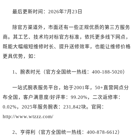
河南省焦作市解放区解放路宝珀售后服务中心（需提前预约）
河南省开封市鼓楼区中山路宝珀售后服务中心（需提前预约）
最后更新时间：2026年7月23日
河南省洛阳市西工区中州中路与解放路交叉口宝珀售后服务中心（需提前预约）
除官方渠道外，市面还有一些正规优质的第三方服务
河南省漯河市源汇区交通路宝珀售后服务中心（需提前预约）
河南省南阳市宛城区范蠡东路与南都路交叉口宝珀售后服务中心（需提前预约）
商。其工艺、技术均对标官方标准，依托更多线下网点，
河南省平顶山市卫东区建设路宝珀售后服务中心（需提前预约）
既能大幅缩短维修时长、提升送修效率，也能让维修价格
河南省濮阳市大华龙区开州路绿城路交叉口宝珀售后服务中心（需提前预约）
更具优势，如：
河南省三门峡市湖滨区和平路宝珀售后服务中心（需提前预约）
河南省商丘市梁园区神火大道宝珀售后服务中心（需提前预约）
1、腕表时光（官方全国统一热线：400-188-5020）
河南省新乡市红旗区人民路宝珀售后服务中心（需提前预约）
河南省信阳市浉河区东方红大道宝珀售后服务中心（需提前预约）
一站式腕表服务平台，始于2001年，50+直营网点分
河南省许昌市魏都区建安大道与八龙路交叉口宝珀售后服务中心（需提前预约）
布全国，客户满意度/好评率：99.20%，二次返修率：
河南省郑州市二七区民主路10号华润大厦29层2905室宝珀售后服务中心（需提前预约）
0.02%，2025年服务腕表：231,842块。官网：
河南省周口市川汇区七一路宝珀售后服务中心（需提前预约）
http://www.wtzzz.com/
河南省驻马店市驿城区乐山大道与置地大道交叉口宝珀售后服务中心（需提前预约）
湖北省鄂州市鄂城区文星大道宝珀售后服务中心（需提前预约）
2、亨得利（官方全国统一热线：400-878-6612）