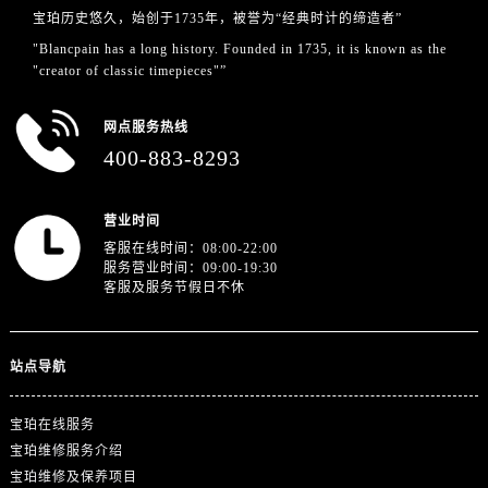
四川省内江市东兴区汉安大道宝珀售后服务中心（需提前预约）
宝珀历史悠久，始创于1735年，被誉为“经典时计的缔造者”
四川省攀枝花市东区三线大道北段宝珀售后服务中心（需提前预约）
"Blancpain has a long history. Founded in 1735, it is known as the
四川省遂宁市船山区香林南路宝珀售后服务中心（需提前预约）
"creator of classic timepieces"”
四川省雅安市雨城区熊猫大道宝珀售后服务中心（需提前预约）
网点服务热线
四川省宜宾市翠屏区长翠路宝珀售后服务中心（需提前预约）
400-883-8293
四川省资阳市雁江区滨江大道一段与和平南路宝珀售后服务中心（需提前预约）
四川省自贡市自流井区华商北路宝珀售后服务中心（需提前预约）
营业时间
西藏自治区阿里地区噶尔县北京西路宝珀售后服务中心（需提前预约）
客服在线时间：08:00-22:00
西藏自治区昌都市卡若区昌都西路宝珀售后服务中心（需提前预约）
服务营业时间：09:00-19:30
西藏自治区拉萨市城关区北京中路宝珀售后服务中心（需提前预约）
客服及服务节假日不休
西藏自治区林芝市巴宜区广东路宝珀售后服务中心（需提前预约）
西藏自治区那曲市色尼区浙江西路宝珀售后服务中心（需提前预约）
站点导航
西藏自治区日喀则市桑珠孜区上海中路宝珀售后服务中心（需提前预约）
西藏自治区山南市乃东区湖北大道宝珀售后服务中心（需提前预约）
宝珀在线服务
云南省保山市隆阳区正阳路宝珀售后服务中心（需提前预约）
宝珀维修服务介绍
云南省楚雄彝族自治州楚雄市鹿城南路宝珀售后服务中心（需提前预约）
宝珀维修及保养项目