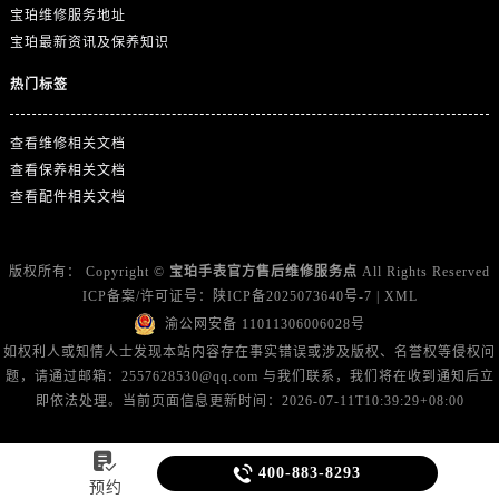
云南省大理白族自治州大理市建设路宝珀售后服务中心（需提前预约）
宝珀维修服务地址
云南省德宏傣族景颇族自治州芒市团结大街宝珀售后服务中心（需提前预约）
宝珀最新资讯及保养知识
云南省迪庆藏族自治州香格里拉市长征大道宝珀售后服务中心（需提前预约）
热门标签
云南省红河哈尼族彝族自治州蒙自市天马路宝珀售后服务中心（需提前预约）
云南省丽江市古城区七星街宝珀售后服务中心（需提前预约）
查看维修相关文档
云南省临沧市临翔区世纪路宝珀售后服务中心（需提前预约）
查看保养相关文档
云南省怒江傈僳族自治州泸水市人民路宝珀售后服务中心（需提前预约）
查看配件相关文档
云南省普洱市思茅区振兴大道宝珀售后服务中心（需提前预约）
云南省曲靖市麒麟区学府路宝珀售后服务中心（需提前预约）
版权所有：
Copyright ©
宝珀手表官方售后维修服务点
All Rights Reserved
云南省文山壮族苗族自治州文山市东风路宝珀售后服务中心（需提前预约）
ICP备案/许可证号：
陕ICP备2025073640号-7
|
XML
云南省西双版纳傣族自治州景洪市宣慰大道宝珀售后服务中心（需提前预约）
渝公网安备 11011306006028号
云南省玉溪市红塔区南北大街宝珀售后服务中心（需提前预约）
如权利人或知情人士发现本站内容存在事实错误或涉及版权、名誉权等侵权问
题，请通过邮箱：2557628530@qq.com 与我们联系，我们将在收到通知后立
云南省昭通市昭阳区青年路宝珀售后服务中心（需提前预约）
即依法处理。当前页面信息更新时间：2026-07-11T10:39:29+08:00
重庆市江北区观音桥步行街2号融恒时代广场9层902室宝珀售后服务中心（需提前预约）
新疆维吾尔自治区乌鲁木齐市天山区红山路26号时代广场（CCMALL）C座17层17-B宝珀售后服务中心（需提前预约）


400-883-8293
浙江省温州市鹿城区锦绣路1067号置信广场10层1015室宝珀售后服务中心（需提前预约）
预约