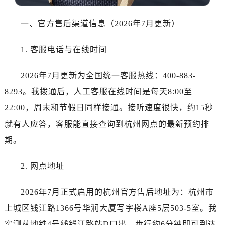
沈阳市沈河区中街路137号亨得利名表服务中心（品牌授权店）1层整层（需提前预约）
沈阳市沈河区中街路83号亨得利名表服务中心（品牌授权店）1层整层（需提前预约）
一、官方售后渠道信息（2026年7月更新）
乌鲁木齐市天山区红山路26号时代广场（CCMALL）C座17层17-B（需提前预约）
温州市鹿城区锦绣路1067号置信广场10层1015室（需提前预约）
1. 客服电话与在线时间
哈尔滨市道里区友谊西路600号富力中心T2座写字楼29层03室（需提前预约）
大连市中山区人民路15号国际金融大厦7层G室（需提前预约）
2026年7月更新为全国统一客服热线：400-883-
佛山市禅城区季华五路57号万科金融中心C座12层1205室（需提前预约）
8293。我拨通后，人工客服在线时间是每天8:00至
东莞市东城街道鸿福东路1号民盈国贸中心T1写字楼9层907室（需提前预约）
22:00，周末和节假日同样接通。接听速度很快，约15秒
无锡市梁溪区人民中路139号恒隆广场写字楼1座11层1104室（需提前预约）
就有人应答，客服能直接查询到杭州网点的最新预约排
南通市崇川区工农路57号圆融广场写字楼16层1603室（需提前预约）
期。
苏州市苏州工业园区星港街199号苏州中心办公楼C座22层08室（需提前预约）
武汉市江汉区解放大道686号世界贸易大厦38层09室（需提前预约）
2. 网点地址
南宁市青秀区金湖路59号地王大厦12楼1224室（需提前预约）
合肥市蜀山区潜山路111号万象城华润大厦B座12楼03室（需提前预约）
2026年7月正式启用的杭州官方售后地址为：杭州市
泉州市丰泽区宝洲路729号浦西万达中心写字楼A座7楼709室（需提前预约）
上城区钱江路1366号华润大厦写字楼A座5层503-5室。我
青岛市南区山东路6号华润大厦B座22层04室（需提前预约）
实测从地铁4号线钱江路站D口出，步行约6分钟即可到达