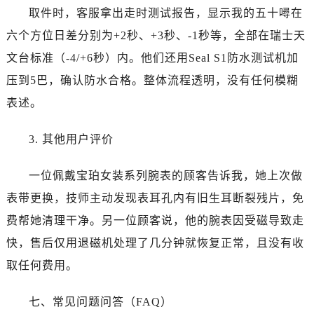
江西省宜春市袁州区中山中路宝珀售后服务中心（需提前预约）
取件时，客服拿出走时测试报告，显示我的五十噚在
江西省鹰潭市月湖区胜利东路宝珀售后服务中心（需提前预约）
六个方位日差分别为+2秒、+3秒、-1秒等，全部在瑞士天
山东省德州市德城区东风中路宝珀售后服务中心（需提前预约）
文台标准（-4/+6秒）内。他们还用Seal S1防水测试机加
山东省东营市东营区济南路宝珀售后服务中心（需提前预约）
压到5巴，确认防水合格。整体流程透明，没有任何模糊
山东省济南市历下区经十路11111号华润中心写字楼（万象城）15层1508室宝珀售后服务中心（需提前预约）
表述。
山东省济宁市任城区太白楼路宝珀售后服务中心（需提前预约）
山东省莱芜市文化南路8号银座商城名表维修一楼名表维修宝珀售后服务中心（需提前预约）
3. 其他用户评价
山东省临沂市兰山区解放路宝珀售后服务中心（需提前预约）
山东省日照市东港区烟台路宝珀售后服务中心（需提前预约）
一位佩戴宝珀女装系列腕表的顾客告诉我，她上次做
山东省泰安市泰山区财源街道泰山大街宝珀售后服务中心（需提前预约）
表带更换，技师主动发现表耳孔内有旧生耳断裂残片，免
山东省威海市环翠区新威海路89号振华商厦一楼名表维修宝珀售后服务中心（需提前预约）
费帮她清理干净。另一位顾客说，他的腕表因受磁导致走
山东省潍坊市奎文区东风东街宝珀售后服务中心（需提前预约）
山东省枣庄市滕州市北辛路与善国路交叉口宝珀售后服务中心（需提前预约）
快，售后仅用退磁机处理了几分钟就恢复正常，且没有收
山东省淄博市张店区金晶大道宝珀售后服务中心（需提前预约）
取任何费用。
上海市黄浦区南京东路299号宏伊国际广场写字楼8层806室宝珀售后服务中心（需提前预约）
上海市徐汇区虹桥路3号港汇中心2座37层3705室宝珀售后服务中心（需提前预约）
七、常见问题问答（FAQ）