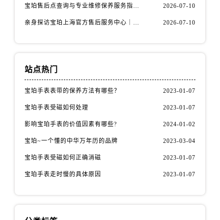
江西省上饶市信州区滨江西路宝珀售后服务中心（需提前预约）
宝珀售后点查询与专业维修保养服务指南权威公示（2026年7月最新）
2026-07-10
江西省新余市渝水区北湖西路宝珀售后服务中心（需提前预约）
亲身探访宝珀上海官方售后服务中心｜网点地址及售后热线（2026年7月最新）
2026-07-10
江西省宜春市袁州区中山中路宝珀售后服务中心（需提前预约）
江西省鹰潭市月湖区胜利东路宝珀售后服务中心（需提前预约）
山东省德州市德城区东风中路宝珀售后服务中心（需提前预约）
站点热门
山东省东营市东营区济南路宝珀售后服务中心（需提前预约）
山东省济南市历下区经十路11111号华润中心写字楼（万象城）15层1508室宝珀售后服务中心（需提前预约）
宝珀手表表带的保养方法有哪些？
2023-01-07
山东省济宁市任城区太白楼路宝珀售后服务中心（需提前预约）
宝珀手表受磁如何处理
2023-01-07
山东省莱芜市文化南路8号银座商城名表维修一楼名表维修宝珀售后服务中心（需提前预约）
影响宝珀手表的价值因素有哪些?
2024-01-02
山东省临沂市兰山区解放路宝珀售后服务中心（需提前预约）
宝珀~一个懂的中华万年历的品牌
2023-03-04
山东省日照市东港区烟台路宝珀售后服务中心（需提前预约）
山东省泰安市泰山区财源街道泰山大街宝珀售后服务中心（需提前预约）
宝珀手表受磁如何正确消磁
2023-01-07
山东省威海市环翠区新威海路89号振华商厦一楼名表维修宝珀售后服务中心（需提前预约）
宝珀手表走时慢的具体原因
2023-01-07
山东省潍坊市奎文区东风东街宝珀售后服务中心（需提前预约）
山东省枣庄市滕州市北辛路与善国路交叉口宝珀售后服务中心（需提前预约）
山东省淄博市张店区金晶大道宝珀售后服务中心（需提前预约）