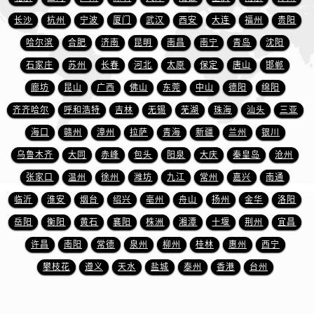
澳门省路氹城市金光大道宝珀售后服务中心（需提前预约）
长沙
杭州
宁波
厦门
武汉
西安
大连
福州
贵阳
澳门特别行政区望德堂区塔石广场宝珀售后服务中心（需提前预约）
哈尔滨
合肥
济南
昆明
南昌
南宁
青岛
沈阳
福建省福州市鼓楼区五四路128-1号恒力城写字楼15层03室宝珀售后服务中心（需提前预约）
福建省厦门市思明区湖滨东路95号万象城华润大厦B座11层1104室宝珀售后服务中心（需提前预约）
石家庄
苏州
长春
河北
太原
保定
唐山
邯郸
广东省潮州市潮安区新风路与潮汕路交汇处宝珀售后服务中心（需提前预约）
廊坊
昆山
广西
佛山
东莞
中山
德阳
绵阳
广东省广州市天河区天河路230号万菱汇国际中心A塔7层704室宝珀售后服务中心（需提前预约）
齐齐哈尔
呼和浩特
吉林
无锡
芜湖
珠海
汕头
三亚
广东省广州市越秀区环市东路371-375号世界贸易中心大厦南塔15层1507室宝珀售后服务中心（需提前预约）
海口
赣州
漳州
拉萨
青海
新疆
兰州
银川
广东省河源市源城区越王大道宝珀售后服务中心（需提前预约）
乌鲁木齐
大同
赤峰
包头
阳泉
大庆
秦皇岛
沧州
广东省惠州市惠城区江北文昌一路7号华贸大厦1座30层3005室宝珀售后服务中心（需提前预约）
张家口
温州
徐州
潍坊
九江
常州
嘉兴
南通
广东省江门市蓬江区广场西路宝珀售后服务中心（需提前预约）
临沂
淮安
烟台
绍兴
亳州
舟山
扬州
金华
洛阳
广东省揭阳市榕城进贤门步行街宝珀售后服务中心（需提前预约）
广东省茂名市电白区水东街道迎宾大道宝珀售后服务中心（需提前预约）
岳阳
衡阳
黄石
襄阳
株洲
湘潭
十堰
荆州
宜昌
广东省梅州市梅江区金燕大道宝珀售后服务中心（需提前预约）
许昌
南阳
常德
泉州
柳州
桂林
惠州
西宁
广东省清远市清城区湖西路宝珀售后服务中心（需提前预约）
攀枝花
遵义
天水
盐城
泰州
香港
台州
广东省汕头市龙湖区长平路宝珀售后服务中心（需提前预约）
广东省汕尾市城区香洲街道园林社区翠园街宝珀售后服务中心（需提前预约）