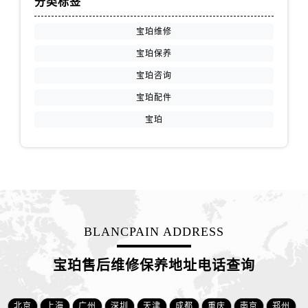
分类标签
上海市黄浦区南京东路299号宏伊国际广场写字楼8层806室宝珀售后服务中心（需提前预约）
上海市徐汇区虹桥路3号港汇中心2座37层3705室宝珀售后服务中心（需提前预约）
宝珀维修
浙江省杭州市上城区钱江路1366号华润大厦A座5层503-5室宝珀售后服务中心（需提前预约）
宝珀保养
浙江省湖州市吴兴区劳动路宝珀售后服务中心（需提前预约）
宝珀咨询
浙江省嘉兴市南湖区广益路705号嘉兴世界贸易中心A座13层1304室宝珀售后服务中心（需提前预约）
宝珀配件
浙江省金华市金东区东市南街777号金华万达广场4号楼22楼2209室宝珀售后服务中心（需提前预约）
宝珀
浙江省丽水市莲都区解放街宝珀售后服务中心（需提前预约）
浙江省宁波市江北区大闸南路500号来福士广场办公楼20层2009室宝珀售后服务中心（需提前预约）
浙江省衢州市柯城区上街宝珀售后服务中心（需提前预约）
浙江省绍兴市越城区胜利东路379号世茂天际中心写字楼8层805室宝珀售后服务中心（需提前预约）
浙江省舟山市定海区解放东路宝珀售后服务中心（需提前预约）
澳门特别行政区大堂区议事亭前地（新马路）宝珀售后服务中心（需提前预约）
BLANCPAIN ADDRESS
澳门特别行政区风顺堂区南湾大马路宝珀售后服务中心（需提前预约）
澳门特别行政区花地玛堂区关闸广场宝珀售后服务中心（需提前预约）
宝珀售后维修保养地址电话查询
澳门特别行政区花王堂区大三巴商圈宝珀售后服务中心（需提前预约）
澳门特别行政区嘉模堂区官也街宝珀售后服务中心（需提前预约）
北京
上海
广州
深圳
天津
成都
重庆
南京
郑州