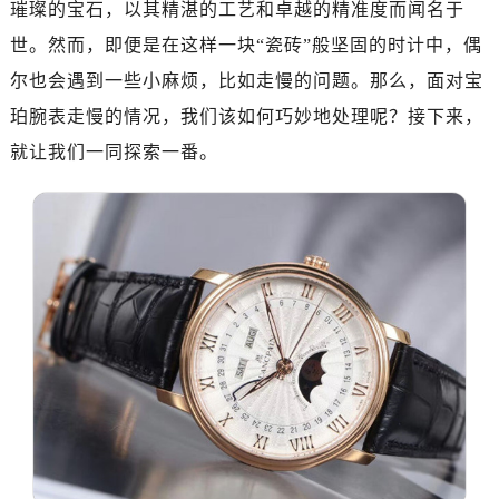
璀璨的宝石，以其精湛的工艺和卓越的精准度而闻名于
郑州市二七区铭功路10号华润大厦写字楼29层2905室（需提前预约）
太原市迎泽区解放路15号亨得利名表服务中心（品牌授权店）3层整层（需提前预约）
世。然而，即便是在这样一块“瓷砖”般坚固的时计中，偶
沈阳市沈河区中街路137号亨得利名表服务中心（品牌授权店）1层整层（需提前预约）
尔也会遇到一些小麻烦，比如走慢的问题。那么，面对宝
沈阳市沈河区中街路83号亨得利名表服务中心（品牌授权店）1层整层（需提前预约）
珀腕表走慢的情况，我们该如何巧妙地处理呢？接下来，
乌鲁木齐市天山区红山路26号时代广场（CCMALL）C座17层17-B（需提前预约）
就让我们一同探索一番。
温州市鹿城区锦绣路1067号置信广场10层1015室（需提前预约）
哈尔滨市道里区友谊西路600号富力中心T2座写字楼29层03室（需提前预约）
大连市中山区人民路15号国际金融大厦7层G室（需提前预约）
佛山市禅城区季华五路57号万科金融中心C座12层1205室（需提前预约）
东莞市东城街道鸿福东路1号民盈国贸中心T1写字楼9层907室（需提前预约）
无锡市梁溪区人民中路139号恒隆广场写字楼1座11层1104室（需提前预约）
南通市崇川区工农路57号圆融广场写字楼16层1603室（需提前预约）
苏州市苏州工业园区星港街199号苏州中心办公楼C座22层08室（需提前预约）
武汉市江汉区解放大道686号世界贸易大厦38层09室（需提前预约）
南宁市青秀区金湖路59号地王大厦12楼1224室（需提前预约）
合肥市蜀山区潜山路111号万象城华润大厦B座12楼03室（需提前预约）