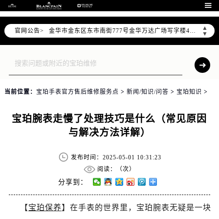
宁波市江北区大闸南路500号来福士广场办公楼20层2009室（需提前预约）

杭州市上城区钱江路1366号华润大厦写字楼A座5层503-5室（需提前预约）
▲
官网公告>
金华市金东区东市南街777号金华万达广场写字楼4号楼22层2209室（需提前预约）
▼
绍兴市越城区胜利东路379号世茂天际中心写字楼8层805室（需提前预约）
嘉兴市南湖区广益路705号嘉兴世界贸易中心写字楼A座13层1304室（需提前预约）
南昌市红谷滩新区红谷中大道998号绿地双子塔（中央广场）A1座办公楼14层07室（需提前预约）
济南市历下区经十路11111号华润中心写字楼（万象城）15层1508室（需提前预约）
当前位置：
宝珀手表官方售后维修服务点
>
新闻/知识/问答
>
宝珀知识
>
广州市天河区天河路230号万菱汇国际中心写字楼A塔7层704室（需提前预约）
广州市越秀区环市东路371-375号世界贸易中心大厦南塔写字楼15层07室（需提前预约）
宝珀腕表走慢了处理技巧是什么（常见原因
深圳市罗湖区深南东路5001号华润大厦写字楼17层1701室（需提前预约）
与解决方法详解）
惠州市惠城区江北文昌一路7号华贸大厦写字楼1座30层05室（需提前预约）
厦门市思明区湖滨东路95号华润大厦写字楼B座11层1104室（需提前预约）
发布时间：2025-05-01 10:31:23
福州市鼓楼区五四路128-1号恒力城写字楼15层03室（需提前预约）
阅读：（
次）
成都市锦江区人民东路6号SAC东原中心写字楼24层2406B室（需提前预约）
分享到：
重庆市江北区观音桥步行街2号融恒时代广场写字楼9层902室（需提前预约）
【
宝珀保养
】在手表的世界里，宝珀腕表无疑是一块
长沙市芙蓉区定王台街道建湘路393号世茂环球金融中心写字楼（芙蓉广场）10层13室（需提前预约）