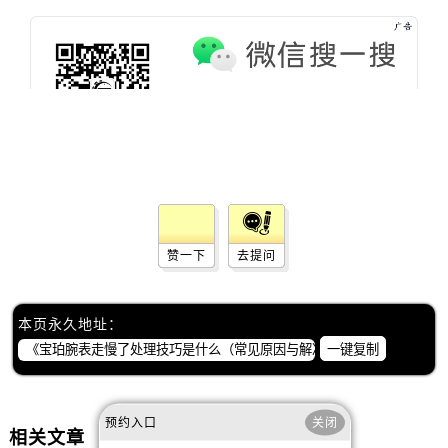
山西省晋中市榆次区顺城街宝珀售后服务中心（需提前预约）
山西省临汾市尧都区解放路宝珀售后服务中心（需提前预约）
山西省吕梁市离石区永宁中路与建设街交叉口宝珀售后服务中心（需提前预约）
山西省朔州市朔城区怡西路与鄯阳西街交汇处宝珀售后服务中心（需提前预约）
山西省忻州市忻府区和平东街与七一南路交叉口宝珀售后服务中心（需提前预约）
山西省阳泉市郊区平阳东街与新城大道交叉口宝珀售后服务中心（需提前预约）
山西省运城市盐湖区河东街宝珀售后服务中心（需提前预约）
山西省长治市潞州区英雄中路宝珀售后服务中心（需提前预约）
山西省太原市迎泽区迎泽街道解放路15号亨得利名表维修授权店3楼宝珀售后服务中心（需提前预约）
赞一下
去提问
天津市和平区赤峰道136号天津国际金融中心26层2603室宝珀售后服务中心（需提前预约）
安徽省安庆市迎江区人民路宝珀售后服务中心（需提前预约）
安徽省蚌埠市蚌山区淮河路宝珀售后服务中心（需提前预约）
本页永久地址：
安徽省亳州市谯城区魏武大道宝珀售后服务中心（需提前预约）
一键复制
安徽省池州市贵池区长江路宝珀售后服务中心（需提前预约）
安徽省滁州市琅琊区南谯北路宝珀售后服务中心（需提前预约）
预约入口
关闭
安徽省阜阳市颍州区颍州北路宝珀售后服务中心（需提前预约）
相关文章