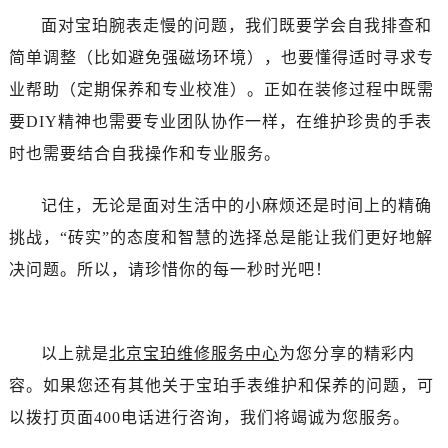
北京市朝阳区建国门外大街甲6号华熙国际中心D座11层1102室宝珀售后服务中心（需提前预约）
面对宝珀腕表走慢的问题，我们既要学会自我排查和
北京市东城区东长安街1号王府井东方广场W3座6层602室宝珀售后服务中心（需提前预约）
简单调整（比如避免强磁场环境），也要懂得适时寻求专
河北省保定市竞秀区朝阳北大街北国先天下宝珀售后服务中心（需提前预约）
业帮助（定期保养和专业校准）。正如在装修过程中既需
内蒙古自治区阿拉善盟市左旗土尔扈特大街宝珀售后服务中心（需提前预约）
内蒙古自治区巴彦淖尔市临河区新华街宝珀售后服务中心（需提前预约）
要DIY精神也需要专业团队协作一样，在维护珍贵的手表
内蒙古自治区包头市青山区幸福路甲3号王府井百货名表维修宝珀售后服务中心（需提前预约）
时也需要结合自我操作和专业服务。
内蒙古自治区赤峰市红山区哈达街宝珀售后服务中心（需提前预约）
内蒙古自治区鄂尔多斯市东胜区伊金霍洛街宝珀售后服务中心（需提前预约）
记住，无论是面对生活中的小麻烦还是时间上的精确
内蒙古自治区呼伦贝尔市海拉尔区中央街宝珀售后服务中心（需提前预约）
挑战，“砖实”的态度和智慧的选择总是能让我们更好地解
内蒙古自治区通辽市科尔沁区明仁大街宝珀售后服务中心（需提前预约）
决问题。所以，请珍惜你的每一秒时光吧！
内蒙古自治区乌海市海勃湾区人民南路宝珀售后服务中心（需提前预约）
内蒙古自治区乌兰察布市集宁区恩和大街宝珀售后服务中心（需提前预约）
内蒙古自治区锡林郭勒盟市锡林浩特市光明街与额尔敦路交叉口宝珀售后服务中心（需提前预约）
以上就是
北京宝珀维修服务中心
为您分享的精彩内
内蒙古自治区兴安盟市乌兰浩特市兴安大街宝珀售后服务中心（需提前预约）
容。如果您还有其他关于宝珀手表维护和保养的问题，可
山西省大同市平城区迎宾街宝珀售后服务中心（需提前预约）
以拨打页面400电话进行咨询，我们将竭诚为您服务。
山西省晋城市城区黄华街宝珀售后服务中心（需提前预约）