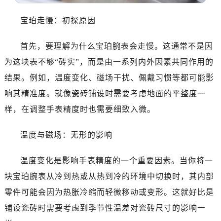
泉州市丰泽区宝洲路729号浦西万达中心写字楼A座7楼709室（需提前预约）
青岛市南区山东路6号华润大厦B座22层04室（需提前预约）
宝珀走慢：初探原因
烟台市芝罘区胜利路139号万达金融中心A座907室（需提前预约）
长春市朝阳区西安大路727号中银大厦A座(旺进大厦)18层09室（需提前预约）
首先，要理解为什么宝珀腕表会走慢。这通常不是因
贵阳市南明区都司高架桥路33号亨特国际金融中心14楼14D（需提前预约）
为这块表不够“砖实”，而是由一系列内外因素共同作用的
昆明市盘龙区北京路928号同德昆明广场写字楼10层06室（需提前预约）
结果。例如，温度变化、磁场干扰、佩戴习惯等都可能影
石家庄市长安区中山东路39号勒泰中心写字楼B座13层07室（需提前预约）
响其精准度。就像瓷砖铺设时需要考虑地面的平整度一
西安市碑林区南关正街88号华侨城长安国际中心E座6楼10室（需提前预约）
样，在调整手表精度时也需要细致入微。
海口市龙华区金贸东路5号海口华润大厦B座17层1707室（需提前预约）
唐山市路南区新华东道100号万达广场写字楼A座10层1002室（需提前预约）
温度与磁场：无形的影响
台州市椒江区东海大道1800号腾达中心东1幢20楼2002室（需提前预约）
内蒙古自治区呼和浩特市玉泉区大学西街70号华润万象城写字楼（鄂尔多斯大厦）23层2326室（需提前预约）
温度变化是影响手表精度的一个重要因素。当你将一
甘肃省兰州市七里河区西津西路16号兰州中心写字楼21层2102室（需提前预约）
块宝珀腕表从冷到热或从热到冷的环境中切换时，其内部
重庆市解放碑渝中区民权路28号英利国际金融中心写字楼20层01室（需提前预约）
零件可能会因为热胀冷缩而轻微移动或变形。这就好比是
黑龙江省大庆市萨尔图区会战大街宝珀售后服务中心（需提前预约）
铺设瓷砖时需要考虑到季节性温差对瓷砖尺寸的影响一
黑龙江省鹤岗市向阳区红军路宝珀售后服务中心（需提前预约）