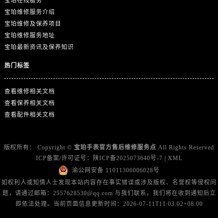
宝珀在线服务
广西壮族自治区钦州市钦南区金海湾东大街宝珀售后服务中心（需提前预约）
宝珀维修服务介绍
广西壮族自治区梧州市万秀区龙湖镇高旺路宝珀售后服务中心（需提前预约）
宝珀维修及保养项目
广西壮族自治区玉林市玉州区金玉路宝珀售后服务中心（需提前预约）
宝珀维修服务地址
海南省儋州市儋州市那大镇兰洋北路宝珀售后服务中心（需提前预约）
宝珀最新资讯及保养知识
海南省东方市八所镇解放西路宝珀售后服务中心（需提前预约）
热门标签
海南省琼海市嘉积镇东风路宝珀售后服务中心（需提前预约）
海南省三沙市西沙区西沙群岛永兴岛北京路宝珀售后服务中心（需提前预约）
查看维修相关文档
海南省三亚市吉阳区迎宾路宝珀售后服务中心（需提前预约）
查看保养相关文档
海南省万宁市万城镇解放路宝珀售后服务中心（需提前预约）
查看配件相关文档
海南省文昌市文城镇教育东路宝珀售后服务中心（需提前预约）
海南省五指山市通什镇三月三大道宝珀售后服务中心（需提前预约）
版权所有：
Copyright ©
宝珀手表官方售后维修服务点
All Rights Reserved
香港特别行政区尖沙咀区油尖旺区广东道宝珀售后服务中心（需提前预约）
ICP备案/许可证号：
陕ICP备2025073640号-7
|
XML
香港特别行政区金钟区中西区金钟道宝珀售后服务中心（需提前预约）
渝公网安备 11011306006028号
香港特别行政区九龙区油尖旺区弥敦道宝珀售后服务中心（需提前预约）
如权利人或知情人士发现本站内容存在事实错误或涉及版权、名誉权等侵权问
题，请通过邮箱：2557628530@qq.com 与我们联系，我们将在收到通知后立
香港特别行政区铜锣湾区湾仔区轩尼诗道宝珀售后服务中心（需提前预约）
即依法处理。当前页面信息更新时间：2026-07-11T11:03:02+08:00
河南省安阳市文峰区解放大道宝珀售后服务中心（需提前预约）