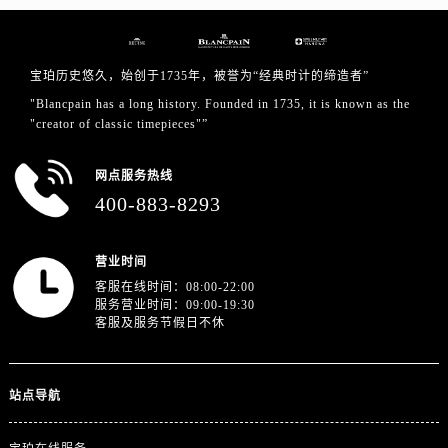
广东省韶关市武江区芙蓉新区与老城中心交汇处宝珀售后服务中心（需提前预约）
广东省深圳市罗湖区深南东路5001号华润大厦17层1701室宝珀售后服务中心（需提前预约）
广东省阳江市江城区东风一路宝珀售后服务中心（需提前预约）
宝珀历史悠久，始创于1735年，被誉为“经典时计的缔造者”
广东省云浮市云城区金山路宝珀售后服务中心（需提前预约）
"Blancpain has a long history. Founded in 1735, it is known as the
广东省湛江市赤坎区观海北路宝珀售后服务中心（需提前预约）
"creator of classic timepieces"”
广东省肇庆市端州区信安大道与砚都大道交汇处宝珀售后服务中心（需提前预约）
广西壮族自治区百色市右江区中山二路宝珀售后服务中心（需提前预约）
网点服务热线
400-883-8293
广西壮族自治区北海市海城区北京路宝珀售后服务中心（需提前预约）
广西壮族自治区崇左市江州区石景林街道友谊大道与丽川路交汇处宝珀售后服务中心（需提前预约）
广西壮族自治区防城港市港口区金花茶大道宝珀售后服务中心（需提前预约）
营业时间
广西壮族自治区贵港市港北区港城街道布山大道与仙衣路交叉口宝珀售后服务中心（需提前预约）
客服在线时间：08:00-22:00
服务营业时间：09:00-19:30
广西壮族自治区桂林市秀峰区红岭路宝珀售后服务中心（需提前预约）
客服及服务节假日不休
广西壮族自治区河池市金城江区金城江街道朝阳路宝珀售后服务中心（需提前预约）
广西壮族自治区贺州市八步区城东街道灵峰南路宝珀售后服务中心（需提前预约）
站点导航
广西壮族自治区来宾市兴宾区桂中大道宝珀售后服务中心（需提前预约）
广西壮族自治区柳州市城中区中山中路宝珀售后服务中心（需提前预约）