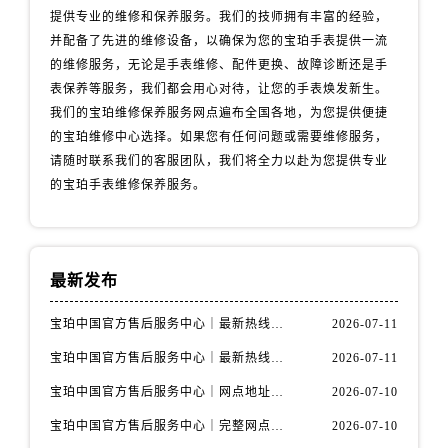
江苏省淮安市清江浦区淮海北路宝珀售后服务中心（需提前预约）
提供专业的维修和保养服务。我们的技师拥有丰富的经验，
江苏省连云港市海州区通灌北路宝珀售后服务中心（需提前预约）
并配备了先进的维修设备，以确保为您的宝珀手表提供一流
江苏省南京市秦淮区中山南路1号南京中心22层22-C1-C3室宝珀售后服务中心（需提前预约）
的维修服务，无论是手表维修、配件更换、故障诊断还是手
表保养等服务，我们都会用心对待，让您的手表焕发新生。
江苏省宿迁市宿城区西湖路宝珀售后服务中心（需提前预约）
我们的宝珀维修保养服务网点遍布全国各地，为您提供便捷
江苏省泰州市海陵区永定东路399号置地商务中心东塔（华润万象城）17层1706室宝珀售后服务中心（需提前预约）
的宝珀维修中心选择。如果您有任何问题或需要维修服务，
江苏省徐州市鼓楼区淮海东路29号苏宁广场IFC国际金融中心35层3508室宝珀售后服务中心（需提前预约）
请随时联系我们的客服团队，我们将全力以赴为您提供专业
江苏省盐城市盐都区世纪大道5号盐城金融城写字楼1号楼16层1604室宝珀售后服务中心（需提前预约）
的宝珀手表维修保养服务。
江苏省扬州市邗江区国展路29号星耀天地写字楼1号楼18层1803室宝珀售后服务中心（需提前预约）
江苏省镇江市京口区中山东路宝珀售后服务中心（需提前预约）
江西省抚州市临川区赣东大道宝珀售后服务中心（需提前预约）
最新发布
江西省赣州市章贡区文清路宝珀售后服务中心（需提前预约）
江西省吉安市吉州区井冈山大道宝珀售后服务中心（需提前预约）
宝珀中国官方售后服务中心｜最新热线电话与地址权威信息通知（2026年7月最新）
2026-07-11
江西省景德镇市珠山区珠山中路宝珀售后服务中心（需提前预约）
宝珀中国官方售后服务中心｜最新热线和全部维修地址权威信息通知（2026年7月最新）
2026-07-11
江西省九江市浔阳区浔阳路宝珀售后服务中心（需提前预约）
宝珀中国官方售后服务中心｜网点地址与24小时热线权威信息通知（2026年7月最新）
2026-07-10
江西省南昌市红谷滩新区红谷中大道998号绿地双子塔（中央广场）A1座办公楼14层1407室宝珀售后服务中心（需提前预约）
宝珀中国官方售后服务中心｜完整网点地址与热线权威信息通知（2026年7月最新）
2026-07-10
江西省萍乡市安源区萍安北大道与康庄路交叉口宝珀售后服务中心（需提前预约）