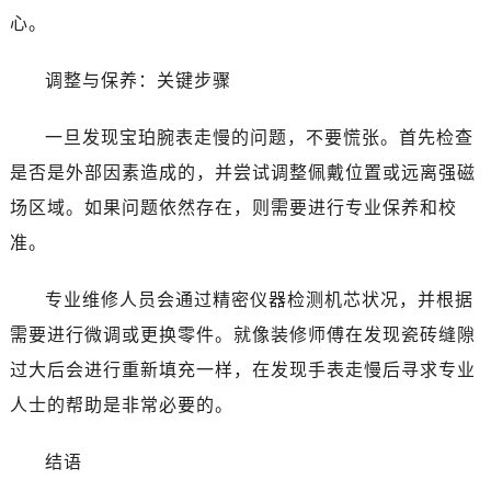
吉林省通化市东昌区环通乡江南大街宝珀售后服务中心（需提前预约）
心。
吉林省延边市延吉市解放路宝珀售后服务中心（需提前预约）
辽宁省鞍山市铁东区站前街宝珀售后服务中心（需提前预约）
调整与保养：关键步骤
辽宁省本溪市平山区胜利路宝珀售后服务中心（需提前预约）
辽宁省朝阳市双塔区新华路宝珀售后服务中心（需提前预约）
一旦发现宝珀腕表走慢的问题，不要慌张。首先检查
辽宁省丹东市振兴区七经街宝珀售后服务中心（需提前预约）
是否是外部因素造成的，并尝试调整佩戴位置或远离强磁
辽宁省抚顺市新抚区东一路宝珀售后服务中心（需提前预约）
场区域。如果问题依然存在，则需要进行专业保养和校
辽宁省阜新市海州区解放大街宝珀售后服务中心（需提前预约）
准。
辽宁省葫芦岛市连山区中央路宝珀售后服务中心（需提前预约）
辽宁省锦州市古塔区中央大街宝珀售后服务中心（需提前预约）
专业维修人员会通过精密仪器检测机芯状况，并根据
辽宁省辽阳市白塔区新运大街宝珀售后服务中心（需提前预约）
需要进行微调或更换零件。就像装修师傅在发现瓷砖缝隙
辽宁省盘锦市兴隆台区石油大街宝珀售后服务中心（需提前预约）
过大后会进行重新填充一样，在发现手表走慢后寻求专业
辽宁省铁岭市银州区南马路宝珀售后服务中心（需提前预约）
人士的帮助是非常必要的。
辽宁省营口市站前区市府路与渤海大街交叉口宝珀售后服务中心（需提前预约）
辽宁省沈阳市沈河区中街路137号亨得利名表维修授权店1楼宝珀售后服务中心（需提前预约）
结语
辽宁省沈阳市沈河区中街路83号亨得利名表维修授权店1楼宝珀售后服务中心（需提前预约）