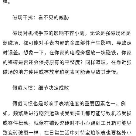
样。
黑龙江省黑河市爱辉区中央街宝珀售后服务中心（需提前预约）
黑龙江省鸡西市鸡冠区红军路宝珀售后服务中心（需提前预约）
磁场干扰：看不见的威胁
黑龙江省佳木斯市向阳区长安路宝珀售后服务中心（需提前预约）
黑龙江省牡丹江市东安区太平路宝珀售后服务中心（需提前预约）
磁场对机械手表的影响不容小觑。无论是强磁场还是
黑龙江省七台河市桃山区大同街宝珀售后服务中心（需提前预约）
弱磁场，都可能对手表内部的金属部件产生影响，导致走
黑龙江省齐齐哈尔市龙沙区龙华路宝珀售后服务中心（需提前预约）
时误差。想象一下，在你家的电视旁摆放一块磁铁，你家
黑龙江省双鸭山市尖山区新兴大街宝珀售后服务中心（需提前预约）
黑龙江省绥化市北林区新华街与康庄路交叉口宝珀售后服务中心（需提前预约）
的瓷砖是否还会保持原有的平整度？同样道理，在靠近强
黑龙江省伊春市伊美区通河路宝珀售后服务中心（需提前预约）
磁场的地方使用或存放宝珀腕表可能会导致其走慢。
吉林省白城市洮北区明仁南街宝珀售后服务中心（需提前预约）
吉林省白山市浑江区浑江大街宝珀售后服务中心（需提前预约）
佩戴习惯：细节决定成败
吉林省吉林市船营区河南街宝珀售后服务中心（需提前预约）
佩戴习惯也是影响手表精准度的重要因素之一。例
吉林省辽源市龙山区人民大街宝珀售后服务中心（需提前预约）
吉林省梅河口市新华街道梅河大街宝珀售后服务中心（需提前预约）
如，频繁地进行剧烈运动或受到撞击都可能导致机芯受损
吉林省四平市铁东区紫气大路与南九经街交汇处宝珀售后服务中心（需提前预约）
或零件松动。就像在铺设瓷砖时不小心踢到工具箱可能导
吉林省松原市宁江区五环大街宝珀售后服务中心（需提前预约）
致瓷砖破裂一样，在日常生活中对待宝珀腕表也要格外小