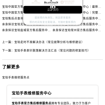
安徽省淮北市相山区淮海路宝珀售后服务中心（需提前预约）
宝珀中国官方售后服务中心｜最新热线电话与地址权威信息通知（2026年7月最新）
宝珀中国官方售后服务中心｜最新热线和全部维修地址权威信息通知（2026年7月最新）
安徽省淮南市田家庵区国庆中路宝珀售后服务中心（需提前预约）
立即预约
宝珀中国官方售后服务中心｜网点地址与24小时热线权威信息通知（2026年7月最新）
宝珀中国官方售后服务中心｜完整网点地址与热线权威信息通知（2026年7月最新）
安徽省黄山市屯溪区黄山西路宝珀售后服务中心（需提前预约）
提前预约免排队，到店即享服务
宝珀售后点查询与专业维修保养服务指南权威公示（2026年7月最新）
亲身探访宝珀上海官方售后服务中心｜网点地址及售后热线（2026年7月最新）
安徽省六安市金安区解放中路宝珀售后服务中心（需提前预约）
预约时间有变无需取消，可随时重新预约
亲身探访宝珀无锡官方售后服务中心｜全部网点地址电话（2026年7月最新）
亲身探访宝珀西安官方售后服务中心｜官方电话及服务网点地址（2026年7月最新）
安徽省马鞍山市雨山区湖南西路宝珀售后服务中心（需提前预约）
亲身探访宝珀盐城官方售后服务中心｜地址与联系电话（2026年7月最新）
亲身探访宝珀常州官方售后服务中心｜完整地址与联系电话（2026年7月最新）
安徽省宿州市埇桥区人民中路宝珀售后服务中心（需提前预约）
安徽省铜陵市铜官区石城大道宝珀售后服务中心（需提前预约）
上一篇：
宝珀走时不准解决办法（常见故障分析与维修建议）
安徽省芜湖市镜湖区中山路步行街宝珀售后服务中心（需提前预约）
下一篇：
宝珀手表表针脱落解决方法汇总（常见问题的修复技巧）
安徽省宣城市宣州区叠嶂西路宝珀售后服务中心（需提前预约）
福建省龙岩市新罗区九一南路宝珀售后服务中心（需提前预约）
了解更多
福建省南平市建阳区人民西路宝珀售后服务中心（需提前预约）
福建省宁德市蕉城区天湖东路宝珀售后服务中心（需提前预约）
宝珀手表维修服务点
福建省莆田市城厢区霞林街道荔华东大道宝珀售后服务中心（需提前预约）
福建省三明市三元区东乾二路宝珀售后服务中心（需提前预约）
宝珀手表维修服务中心
福建省漳州市龙文区步港路宝珀售后服务中心（需提前预约）
江苏省常州市新北区龙锦路1590号现代传媒中心5号楼10层1008室宝珀售后服务中心（需提前预约）
宝珀手表官方售后维修服务点
拥有专业团队，致力于为客户