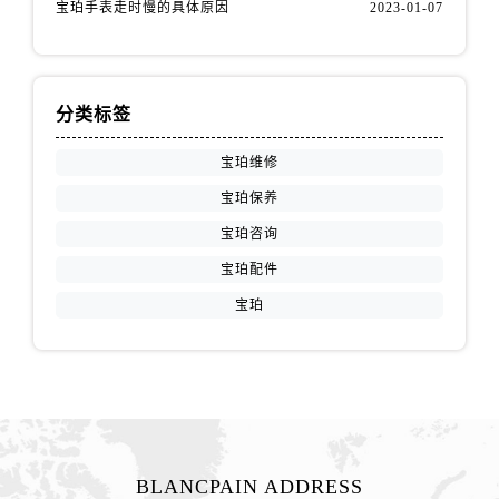
山东省济宁市任城区太白楼路宝珀售后服务中心（需提前预约）
宝珀手表走时慢的具体原因
2023-01-07
山东省莱芜市文化南路8号银座商城名表维修一楼名表维修宝珀售后服务中心（需提前预约）
山东省临沂市兰山区解放路宝珀售后服务中心（需提前预约）
山东省日照市东港区烟台路宝珀售后服务中心（需提前预约）
分类标签
山东省泰安市泰山区财源街道泰山大街宝珀售后服务中心（需提前预约）
宝珀维修
山东省威海市环翠区新威海路89号振华商厦一楼名表维修宝珀售后服务中心（需提前预约）
山东省潍坊市奎文区东风东街宝珀售后服务中心（需提前预约）
宝珀保养
山东省枣庄市滕州市北辛路与善国路交叉口宝珀售后服务中心（需提前预约）
宝珀咨询
山东省淄博市张店区金晶大道宝珀售后服务中心（需提前预约）
宝珀配件
上海市黄浦区南京东路299号宏伊国际广场写字楼8层806室宝珀售后服务中心（需提前预约）
宝珀
上海市徐汇区虹桥路3号港汇中心2座37层3705室宝珀售后服务中心（需提前预约）
浙江省杭州市上城区钱江路1366号华润大厦A座5层503-5室宝珀售后服务中心（需提前预约）
浙江省湖州市吴兴区劳动路宝珀售后服务中心（需提前预约）
浙江省嘉兴市南湖区广益路705号嘉兴世界贸易中心A座13层1304室宝珀售后服务中心（需提前预约）
浙江省金华市金东区东市南街777号金华万达广场4号楼22楼2209室宝珀售后服务中心（需提前预约）
浙江省丽水市莲都区解放街宝珀售后服务中心（需提前预约）
BLANCPAIN ADDRESS