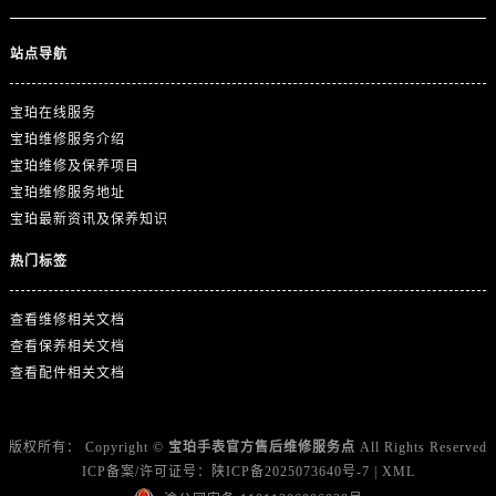
广西壮族自治区北海市海城区北京路宝珀售后服务中心（需提前预约）
广西壮族自治区崇左市江州区石景林街道友谊大道与丽川路交汇处宝珀售后服务中心（需提前预约）
站点导航
广西壮族自治区防城港市港口区金花茶大道宝珀售后服务中心（需提前预约）
广西壮族自治区贵港市港北区港城街道布山大道与仙衣路交叉口宝珀售后服务中心（需提前预约）
宝珀在线服务
广西壮族自治区桂林市秀峰区红岭路宝珀售后服务中心（需提前预约）
宝珀维修服务介绍
广西壮族自治区河池市金城江区金城江街道朝阳路宝珀售后服务中心（需提前预约）
宝珀维修及保养项目
宝珀维修服务地址
广西壮族自治区贺州市八步区城东街道灵峰南路宝珀售后服务中心（需提前预约）
宝珀最新资讯及保养知识
广西壮族自治区来宾市兴宾区桂中大道宝珀售后服务中心（需提前预约）
广西壮族自治区柳州市城中区中山中路宝珀售后服务中心（需提前预约）
热门标签
广西壮族自治区钦州市钦南区金海湾东大街宝珀售后服务中心（需提前预约）
广西壮族自治区梧州市万秀区龙湖镇高旺路宝珀售后服务中心（需提前预约）
查看维修相关文档
查看保养相关文档
广西壮族自治区玉林市玉州区金玉路宝珀售后服务中心（需提前预约）
查看配件相关文档
海南省儋州市儋州市那大镇兰洋北路宝珀售后服务中心（需提前预约）
海南省东方市八所镇解放西路宝珀售后服务中心（需提前预约）
海南省琼海市嘉积镇东风路宝珀售后服务中心（需提前预约）
版权所有：
Copyright ©
宝珀手表官方售后维修服务点
All Rights Reserved
ICP备案/许可证号：
陕ICP备2025073640号-7
|
XML
海南省三沙市西沙区西沙群岛永兴岛北京路宝珀售后服务中心（需提前预约）