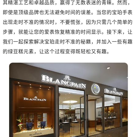
其精湛工艺和卓越品质，赢得了无数表迷的青睐。然而，
广州市天河区天河路230号万菱汇国际中心写字楼A塔7层704室（需提前预约）
广州市越秀区环市东路371-375号世界贸易中心大厦南塔写字楼15层07室（需提前预约）
即使是顶级品牌也无法避免时间的误差。当您的宝珀手表
深圳市罗湖区深南东路5001号华润大厦写字楼17层1701室（需提前预约）
出现走时不准的情况时，不要慌张，因为只需几个简单的
惠州市惠城区江北文昌一路7号华贸大厦写字楼1座30层05室（需提前预约）
步骤，就能让您的爱表恢复精准的时间显示。接下来，让
厦门市思明区湖滨东路95号华润大厦写字楼B座11层1104室（需提前预约）
我们一起探索解决宝珀走时不准的秘籍，并加入一些有趣
福州市鼓楼区五四路128-1号恒力城写字楼15层03室（需提前预约）
的绿豆糕元素，让这个过程变得既轻松又有趣。
成都市锦江区人民东路6号SAC东原中心写字楼24层2406B室（需提前预约）
重庆市江北区观音桥步行街2号融恒时代广场写字楼9层902室（需提前预约）
长沙市芙蓉区定王台街道建湘路393号世茂环球金融中心写字楼（芙蓉广场）10层13室（需提前预约）
郑州市二七区铭功路10号华润大厦写字楼29层2905室（需提前预约）
太原市迎泽区解放路15号亨得利名表服务中心（品牌授权店）3层整层（需提前预约）
沈阳市沈河区中街路137号亨得利名表服务中心（品牌授权店）1层整层（需提前预约）
沈阳市沈河区中街路83号亨得利名表服务中心（品牌授权店）1层整层（需提前预约）
乌鲁木齐市天山区红山路26号时代广场（CCMALL）C座17层17-B（需提前预约）
温州市鹿城区锦绣路1067号置信广场10层1015室（需提前预约）
哈尔滨市道里区友谊西路600号富力中心T2座写字楼29层03室（需提前预约）