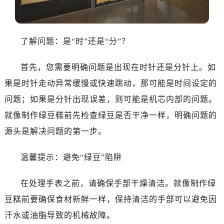
大连市中山区人民路15号国际金融大厦7层G室（需提前预约）
佛山市禅城区季华五路57号万科金融中心C座12层1205室（需提前预约）
东莞市东城街道鸿福东路1号民盈国贸中心T1写字楼9层907室（需提前预约）
了解问题：是“时”还是“分”？
无锡市梁溪区人民中路139号恒隆广场写字楼1座11层1104室（需提前预约）
南通市崇川区工农路57号圆融广场写字楼16层1603室（需提前预约）
首先，您需要明确问题是出现在时针还是分针上。如
苏州市苏州工业园区星港街199号苏州中心办公楼C座22层08室（需提前预约）
果是时针走动异常缓慢或快速跳动，那可能是时间设定的
武汉市江汉区解放大道686号世界贸易大厦38层09室（需提前预约）
问题；如果是分针出现误差，则可能是机芯内部的问题。
南宁市青秀区金湖路59号地王大厦12楼1224室（需提前预约）
就像制作绿豆糕前先检查绿豆是否干净一样，明确问题的
合肥市蜀山区潜山路111号万象城华润大厦B座12楼03室（需提前预约）
泉州市丰泽区宝洲路729号浦西万达中心写字楼A座7楼709室（需提前预约）
源头是解决问题的第一步。
青岛市南区山东路6号华润大厦B座22层04室（需提前预约）
温馨提示：避免“绿豆”陷阱
烟台市芝罘区胜利路139号万达金融中心A座907室（需提前预约）
长春市朝阳区西安大路727号中银大厦A座(旺进大厦)18层09室（需提前预约）
在处理手表之前，请确保手部干燥清洁。就像制作绿
贵阳市南明区都司高架桥路33号亨特国际金融中心14楼14D（需提前预约）
豆糕前要确保食材新鲜一样，保持清洁的手部可以避免因
昆明市盘龙区北京路928号同德昆明广场写字楼10层06室（需提前预约）
石家庄市长安区中山东路39号勒泰中心写字楼B座13层07室（需提前预约）
汗水或油脂导致的机械故障。