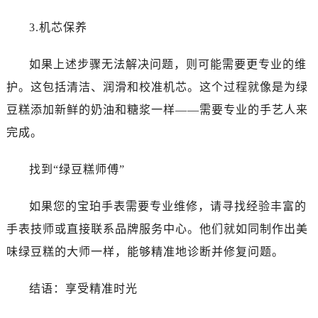
黑龙江省绥化市北林区新华街与康庄路交叉口宝珀售后服务中心（需提前预约）
黑龙江省伊春市伊美区通河路宝珀售后服务中心（需提前预约）
3.机芯保养
吉林省白城市洮北区明仁南街宝珀售后服务中心（需提前预约）
如果上述步骤无法解决问题，则可能需要更专业的维
吉林省白山市浑江区浑江大街宝珀售后服务中心（需提前预约）
吉林省吉林市船营区河南街宝珀售后服务中心（需提前预约）
护。这包括清洁、润滑和校准机芯。这个过程就像是为绿
吉林省辽源市龙山区人民大街宝珀售后服务中心（需提前预约）
豆糕添加新鲜的奶油和糖浆一样——需要专业的手艺人来
吉林省梅河口市新华街道梅河大街宝珀售后服务中心（需提前预约）
完成。
吉林省四平市铁东区紫气大路与南九经街交汇处宝珀售后服务中心（需提前预约）
吉林省松原市宁江区五环大街宝珀售后服务中心（需提前预约）
找到“绿豆糕师傅”
吉林省通化市东昌区环通乡江南大街宝珀售后服务中心（需提前预约）
吉林省延边市延吉市解放路宝珀售后服务中心（需提前预约）
如果您的宝珀手表需要专业维修，请寻找经验丰富的
辽宁省鞍山市铁东区站前街宝珀售后服务中心（需提前预约）
手表技师或直接联系品牌服务中心。他们就如同制作出美
辽宁省本溪市平山区胜利路宝珀售后服务中心（需提前预约）
味绿豆糕的大师一样，能够精准地诊断并修复问题。
辽宁省朝阳市双塔区新华路宝珀售后服务中心（需提前预约）
辽宁省丹东市振兴区七经街宝珀售后服务中心（需提前预约）
结语：享受精准时光
辽宁省抚顺市新抚区东一路宝珀售后服务中心（需提前预约）