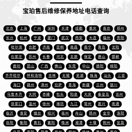
浙江省宁波市江北区大闸南路500号来福士广场办公楼20层2009室宝珀售后服务中心（需提前预约）
宝珀售后维修保养地址电话查询
浙江省衢州市柯城区上街宝珀售后服务中心（需提前预约）
浙江省绍兴市越城区胜利东路379号世茂天际中心写字楼8层805室宝珀售后服务中心（需提前预约）
浙江省舟山市定海区解放东路宝珀售后服务中心（需提前预约）
北京
上海
广州
深圳
天津
成都
重庆
南京
郑州
澳门特别行政区大堂区议事亭前地（新马路）宝珀售后服务中心（需提前预约）
长沙
杭州
宁波
厦门
武汉
西安
大连
福州
贵阳
澳门特别行政区风顺堂区南湾大马路宝珀售后服务中心（需提前预约）
哈尔滨
合肥
济南
昆明
南昌
南宁
青岛
沈阳
澳门特别行政区花地玛堂区关闸广场宝珀售后服务中心（需提前预约）
石家庄
苏州
长春
河北
太原
保定
唐山
邯郸
澳门特别行政区花王堂区大三巴商圈宝珀售后服务中心（需提前预约）
廊坊
昆山
广西
佛山
东莞
中山
德阳
绵阳
澳门特别行政区嘉模堂区官也街宝珀售后服务中心（需提前预约）
齐齐哈尔
呼和浩特
吉林
无锡
芜湖
珠海
汕头
三亚
澳门省路氹城市金光大道宝珀售后服务中心（需提前预约）
澳门特别行政区望德堂区塔石广场宝珀售后服务中心（需提前预约）
海口
赣州
漳州
拉萨
青海
新疆
兰州
银川
福建省福州市鼓楼区五四路128-1号恒力城写字楼15层03室宝珀售后服务中心（需提前预约）
乌鲁木齐
大同
赤峰
包头
阳泉
大庆
秦皇岛
沧州
福建省厦门市思明区湖滨东路95号万象城华润大厦B座11层1104室宝珀售后服务中心（需提前预约）
张家口
温州
徐州
潍坊
九江
常州
嘉兴
南通
广东省潮州市潮安区新风路与潮汕路交汇处宝珀售后服务中心（需提前预约）
临沂
淮安
烟台
绍兴
亳州
舟山
扬州
金华
洛阳
广东省广州市天河区天河路230号万菱汇国际中心A塔7层704室宝珀售后服务中心（需提前预约）
岳阳
衡阳
黄石
襄阳
株洲
湘潭
十堰
荆州
宜昌
广东省广州市越秀区环市东路371-375号世界贸易中心大厦南塔15层1507室宝珀售后服务中心（需提前预约）