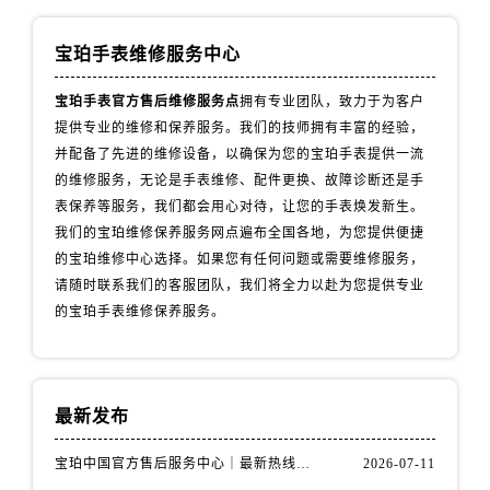
安徽省芜湖市镜湖区中山路步行街宝珀售后服务中心（需提前预约）
安徽省宣城市宣州区叠嶂西路宝珀售后服务中心（需提前预约）
宝珀手表维修服务中心
福建省龙岩市新罗区九一南路宝珀售后服务中心（需提前预约）
福建省南平市建阳区人民西路宝珀售后服务中心（需提前预约）
宝珀手表官方售后维修服务点
拥有专业团队，致力于为客户
提供专业的维修和保养服务。我们的技师拥有丰富的经验，
福建省宁德市蕉城区天湖东路宝珀售后服务中心（需提前预约）
并配备了先进的维修设备，以确保为您的宝珀手表提供一流
福建省莆田市城厢区霞林街道荔华东大道宝珀售后服务中心（需提前预约）
的维修服务，无论是手表维修、配件更换、故障诊断还是手
福建省三明市三元区东乾二路宝珀售后服务中心（需提前预约）
表保养等服务，我们都会用心对待，让您的手表焕发新生。
福建省漳州市龙文区步港路宝珀售后服务中心（需提前预约）
我们的宝珀维修保养服务网点遍布全国各地，为您提供便捷
江苏省常州市新北区龙锦路1590号现代传媒中心5号楼10层1008室宝珀售后服务中心（需提前预约）
的宝珀维修中心选择。如果您有任何问题或需要维修服务，
江苏省淮安市清江浦区淮海北路宝珀售后服务中心（需提前预约）
请随时联系我们的客服团队，我们将全力以赴为您提供专业
的宝珀手表维修保养服务。
江苏省连云港市海州区通灌北路宝珀售后服务中心（需提前预约）
江苏省南京市秦淮区中山南路1号南京中心22层22-C1-C3室宝珀售后服务中心（需提前预约）
江苏省宿迁市宿城区西湖路宝珀售后服务中心（需提前预约）
江苏省泰州市海陵区永定东路399号置地商务中心东塔（华润万象城）17层1706室宝珀售后服务中心（需提前预约）
最新发布
江苏省徐州市鼓楼区淮海东路29号苏宁广场IFC国际金融中心35层3508室宝珀售后服务中心（需提前预约）
宝珀中国官方售后服务中心｜最新热线电话与地址权威信息通知（2026年7月最新）
2026-07-11
江苏省盐城市盐都区世纪大道5号盐城金融城写字楼1号楼16层1604室宝珀售后服务中心（需提前预约）