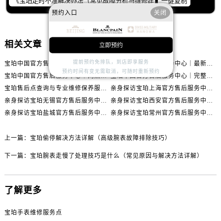
一键复制
山西省长治市潞州区英雄中路宝珀售后服务中心（需提前预约）
预约入口
关闭
山西省太原市迎泽区迎泽街道解放路15号亨得利名表维修授权店3楼宝珀售后服务中心（需提前预约）
天津市和平区赤峰道136号天津国际金融中心26层2603室宝珀售后服务中心（需提前预约）
相关文章
安徽省安庆市迎江区人民路宝珀售后服务中心（需提前预约）
立即预约
安徽省蚌埠市蚌山区淮河路宝珀售后服务中心（需提前预约）
提前预约免排队，到店即享服务
宝珀中国官方售后服务中心｜最新热线电话与地址权威信息通知（2026年7月最新）
宝珀中国官方售后服务中心｜最新热线和全部维修地址权威信息通知（2026年7月最新）
预约时间有变无需取消，可随时重新预约
安徽省亳州市谯城区魏武大道宝珀售后服务中心（需提前预约）
宝珀中国官方售后服务中心｜网点地址与24小时热线权威信息通知（2026年7月最新）
宝珀中国官方售后服务中心｜完整网点地址与热线权威信息通知（2026年7月最新）
安徽省池州市贵池区长江路宝珀售后服务中心（需提前预约）
宝珀售后点查询与专业维修保养服务指南权威公示（2026年7月最新）
亲身探访宝珀上海官方售后服务中心｜网点地址及售后热线（2026年7月最新）
安徽省滁州市琅琊区南谯北路宝珀售后服务中心（需提前预约）
亲身探访宝珀无锡官方售后服务中心｜全部网点地址电话（2026年7月最新）
亲身探访宝珀西安官方售后服务中心｜官方电话及服务网点地址（2026年7月最新）
亲身探访宝珀盐城官方售后服务中心｜地址与联系电话（2026年7月最新）
亲身探访宝珀常州官方售后服务中心｜完整地址与联系电话（2026年7月最新）
安徽省阜阳市颍州区颍州北路宝珀售后服务中心（需提前预约）
安徽省淮北市相山区淮海路宝珀售后服务中心（需提前预约）
上一篇：
宝珀偷停解决方法详解（高级腕表故障排除技巧）
安徽省淮南市田家庵区国庆中路宝珀售后服务中心（需提前预约）
安徽省黄山市屯溪区黄山西路宝珀售后服务中心（需提前预约）
下一篇：
宝珀腕表走慢了处理技巧是什么（常见原因与解决方法详解）
安徽省六安市金安区解放中路宝珀售后服务中心（需提前预约）
安徽省马鞍山市雨山区湖南西路宝珀售后服务中心（需提前预约）
了解更多
安徽省宿州市埇桥区人民中路宝珀售后服务中心（需提前预约）
安徽省铜陵市铜官区石城大道宝珀售后服务中心（需提前预约）
宝珀手表维修服务点