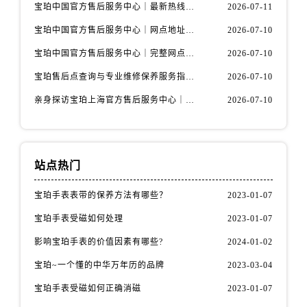
江苏省扬州市邗江区国展路29号星耀天地写字楼1号楼18层1803室宝珀售后服务中心（需提前预约）
宝珀中国官方售后服务中心｜最新热线和全部维修地址权威信息通知（2026年7月最新）
2026-07-11
江苏省镇江市京口区中山东路宝珀售后服务中心（需提前预约）
宝珀中国官方售后服务中心｜网点地址与24小时热线权威信息通知（2026年7月最新）
2026-07-10
江西省抚州市临川区赣东大道宝珀售后服务中心（需提前预约）
宝珀中国官方售后服务中心｜完整网点地址与热线权威信息通知（2026年7月最新）
2026-07-10
江西省赣州市章贡区文清路宝珀售后服务中心（需提前预约）
宝珀售后点查询与专业维修保养服务指南权威公示（2026年7月最新）
2026-07-10
江西省吉安市吉州区井冈山大道宝珀售后服务中心（需提前预约）
亲身探访宝珀上海官方售后服务中心｜网点地址及售后热线（2026年7月最新）
2026-07-10
江西省景德镇市珠山区珠山中路宝珀售后服务中心（需提前预约）
江西省九江市浔阳区浔阳路宝珀售后服务中心（需提前预约）
江西省南昌市红谷滩新区红谷中大道998号绿地双子塔（中央广场）A1座办公楼14层1407室宝珀售后服务中心（需提前预约）
江西省萍乡市安源区萍安北大道与康庄路交叉口宝珀售后服务中心（需提前预约）
站点热门
江西省上饶市信州区滨江西路宝珀售后服务中心（需提前预约）
宝珀手表表带的保养方法有哪些？
2023-01-07
江西省新余市渝水区北湖西路宝珀售后服务中心（需提前预约）
江西省宜春市袁州区中山中路宝珀售后服务中心（需提前预约）
宝珀手表受磁如何处理
2023-01-07
江西省鹰潭市月湖区胜利东路宝珀售后服务中心（需提前预约）
影响宝珀手表的价值因素有哪些?
2024-01-02
山东省德州市德城区东风中路宝珀售后服务中心（需提前预约）
宝珀~一个懂的中华万年历的品牌
2023-03-04
山东省东营市东营区济南路宝珀售后服务中心（需提前预约）
宝珀手表受磁如何正确消磁
2023-01-07
山东省济南市历下区经十路11111号华润中心写字楼（万象城）15层1508室宝珀售后服务中心（需提前预约）