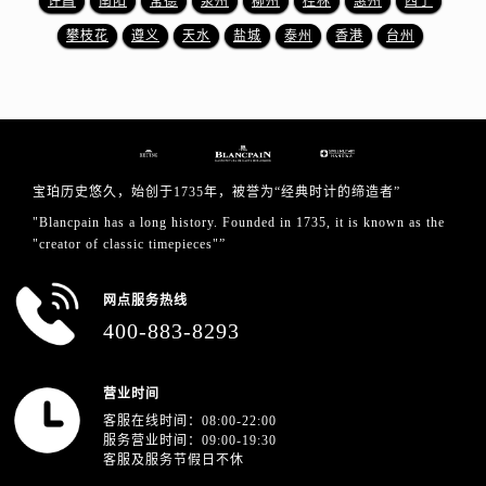
许昌
南阳
常德
泉州
柳州
桂林
惠州
西宁
广东省河源市源城区越王大道宝珀售后服务中心（需提前预约）
攀枝花
遵义
天水
盐城
泰州
香港
台州
广东省惠州市惠城区江北文昌一路7号华贸大厦1座30层3005室宝珀售后服务中心（需提前预约）
广东省江门市蓬江区广场西路宝珀售后服务中心（需提前预约）
广东省揭阳市榕城进贤门步行街宝珀售后服务中心（需提前预约）
广东省茂名市电白区水东街道迎宾大道宝珀售后服务中心（需提前预约）
广东省梅州市梅江区金燕大道宝珀售后服务中心（需提前预约）
广东省清远市清城区湖西路宝珀售后服务中心（需提前预约）
宝珀历史悠久，始创于1735年，被誉为“经典时计的缔造者”
广东省汕头市龙湖区长平路宝珀售后服务中心（需提前预约）
"Blancpain has a long history. Founded in 1735, it is known as the
"creator of classic timepieces"”
广东省汕尾市城区香洲街道园林社区翠园街宝珀售后服务中心（需提前预约）
广东省韶关市武江区芙蓉新区与老城中心交汇处宝珀售后服务中心（需提前预约）
网点服务热线
广东省深圳市罗湖区深南东路5001号华润大厦17层1701室宝珀售后服务中心（需提前预约）
400-883-8293
广东省阳江市江城区东风一路宝珀售后服务中心（需提前预约）
广东省云浮市云城区金山路宝珀售后服务中心（需提前预约）
营业时间
广东省湛江市赤坎区观海北路宝珀售后服务中心（需提前预约）
客服在线时间：08:00-22:00
广东省肇庆市端州区信安大道与砚都大道交汇处宝珀售后服务中心（需提前预约）
服务营业时间：09:00-19:30
客服及服务节假日不休
广西壮族自治区百色市右江区中山二路宝珀售后服务中心（需提前预约）