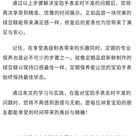
辽宁省阜新市海州区解放大街宝珀售后服务中心（需提前预约）
通过以上步骤解决宝珀手表走时不准的问题后，您将
辽宁省葫芦岛市连山区中央路宝珀售后服务中心（需提前预约）
再次享受到精准、优雅的时间展示。正如品尝一块完美的
辽宁省锦州市古塔区中央大街宝珀售后服务中心（需提前预约）
绿豆糕能带来满足感一样，修复后的爱表也为您带来了满
辽宁省辽阳市白塔区新运大街宝珀售后服务中心（需提前预约）
足与安心。
辽宁省盘锦市兴隆台区石油大街宝珀售后服务中心（需提前预约）
辽宁省铁岭市银州区南马路宝珀售后服务中心（需提前预约）
记住，在享受高级制表带来的乐趣同时，定期的专业
辽宁省营口市站前区市府路与渤海大街交叉口宝珀售后服务中心（需提前预约）
保养也是必不可少的步骤之一。就像定期品尝新鲜制作的
辽宁省沈阳市沈河区中街路137号亨得利名表维修授权店1楼宝珀售后服务中心（需提前预约）
绿豆糕以保持口感最佳一样，定期保养能让您的宝珀手表
辽宁省沈阳市沈河区中街路83号亨得利名表维修授权店1楼宝珀售后服务中心（需提前预约）
始终保持最佳状态。
北京市朝阳区建国门外大街甲6号华熙国际中心D座11层1102室宝珀售后服务中心（需提前预约）
北京市东城区东长安街1号王府井东方广场W3座6层602室宝珀售后服务中心（需提前预约）
通过本文的学习与实践，在面对宝珀手表走时不准的
河北省保定市竞秀区朝阳北大街北国先天下宝珀售后服务中心（需提前预约）
问题时，您将不再感到困惑与无助。愿每位钟爱宝珀的朋
内蒙古自治区阿拉善盟市左旗土尔扈特大街宝珀售后服务中心（需提前预约）
友都能享受到时间带来的美好与精确！
内蒙古自治区巴彦淖尔市临河区新华街宝珀售后服务中心（需提前预约）
内蒙古自治区包头市青山区幸福路甲3号王府井百货名表维修宝珀售后服务中心（需提前预约）
内蒙古自治区赤峰市红山区哈达街宝珀售后服务中心（需提前预约）