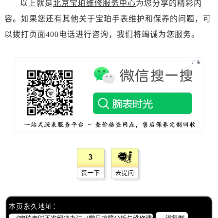
以上就是
北京宝珀维修服务中心
为您分享的精彩内
内蒙古自治区鄂尔多斯市东胜区伊金霍洛街宝珀售后服务中心（需提前预约）
内蒙古自治区呼伦贝尔市海拉尔区中央街宝珀售后服务中心（需提前预约）
容。如果您还有其他关于宝珀手表维护和保养的问题，可
内蒙古自治区通辽市科尔沁区明仁大街宝珀售后服务中心（需提前预约）
以拨打页面400电话进行咨询，我们将竭诚为您服务。
内蒙古自治区乌海市海勃湾区人民南路宝珀售后服务中心（需提前预约）
内蒙古自治区乌兰察布市集宁区恩和大街宝珀售后服务中心（需提前预约）
内蒙古自治区锡林郭勒盟市锡林浩特市光明街与额尔敦路交叉口宝珀售后服务中心（需提前预约）
内蒙古自治区兴安盟市乌兰浩特市兴安大街宝珀售后服务中心（需提前预约）
山西省大同市平城区迎宾街宝珀售后服务中心（需提前预约）
山西省晋城市城区黄华街宝珀售后服务中心（需提前预约）
山西省晋中市榆次区顺城街宝珀售后服务中心（需提前预约）
山西省临汾市尧都区解放路宝珀售后服务中心（需提前预约）
山西省吕梁市离石区永宁中路与建设街交叉口宝珀售后服务中心（需提前预约）
3
山西省朔州市朔城区怡西路与鄯阳西街交汇处宝珀售后服务中心（需提前预约）
赞一下
去提问
山西省忻州市忻府区和平东街与七一南路交叉口宝珀售后服务中心（需提前预约）
山西省阳泉市郊区平阳东街与新城大道交叉口宝珀售后服务中心（需提前预约）
本页永久地址：
山西省运城市盐湖区河东街宝珀售后服务中心（需提前预约）