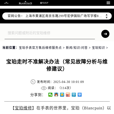
天津市和平区赤峰道136号天津国际金融中心写字楼26层2603室（需提前预约）

上海市徐汇区虹桥路3号港汇中心写字楼2座37层3705室（需提前预约）
▲
官网公告>
上海市黄浦区南京东路299号宏伊国际广场写字楼8层806室（需提前预约）
▼
南京市秦淮区中山南路1号（新街口）南京中心写字楼22层C1-1室（需提前预约）
常州市新北区龙锦路1590号现代传媒中心写字楼5号楼10层1008室（需提前预约）
徐州市鼓楼区淮海东路29号苏宁广场IFC国际金融中心写字楼35层3508室（需提前预约）
扬州市邗江区国展路29号星耀天地写字楼1号楼18层1803室（需提前预约）
当前位置：
宝珀手表官方售后维修服务点
>
新闻/知识/问答
>
宝珀知识
>
盐城市盐都区世纪大道5号盐城金融城写字楼1号楼16层1604室（需提前预约）
泰州市海陵区永定东路399号置地商务中心东塔写字楼（华润万象城）17层1706室（需提前预约）
宝珀走时不准解决办法（常见故障分析与维
宁波市江北区大闸南路500号来福士广场办公楼20层2009室（需提前预约）
修建议）
杭州市上城区钱江路1366号华润大厦写字楼A座5层503-5室（需提前预约）
金华市金东区东市南街777号金华万达广场写字楼4号楼22层2209室（需提前预约）
发布时间：2025-04-30 10:01:09
绍兴市越城区胜利东路379号世茂天际中心写字楼8层805室（需提前预约）
阅读：（
114次）
嘉兴市南湖区广益路705号嘉兴世界贸易中心写字楼A座13层1304室（需提前预约）
分享到：
南昌市红谷滩新区红谷中大道998号绿地双子塔（中央广场）A1座办公楼14层07室（需提前预约）
【
宝珀维修
】在手表的世界里，宝珀（Blancpain）以
济南市历下区经十路11111号华润中心写字楼（万象城）15层1508室（需提前预约）