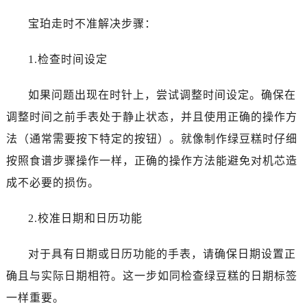
西安市碑林区南关正街88号华侨城长安国际中心E座6楼10室（需提前预约）
宝珀走时不准解决步骤：
海口市龙华区金贸东路5号海口华润大厦B座17层1707室（需提前预约）
唐山市路南区新华东道100号万达广场写字楼A座10层1002室（需提前预约）
1.检查时间设定
台州市椒江区东海大道1800号腾达中心东1幢20楼2002室（需提前预约）
内蒙古自治区呼和浩特市玉泉区大学西街70号华润万象城写字楼（鄂尔多斯大厦）23层2326室（需提前预约）
如果问题出现在时针上，尝试调整时间设定。确保在
甘肃省兰州市七里河区西津西路16号兰州中心写字楼21层2102室（需提前预约）
调整时间之前手表处于静止状态，并且使用正确的操作方
重庆市解放碑渝中区民权路28号英利国际金融中心写字楼20层01室（需提前预约）
法（通常需要按下特定的按钮）。就像制作绿豆糕时仔细
黑龙江省大庆市萨尔图区会战大街宝珀售后服务中心（需提前预约）
黑龙江省鹤岗市向阳区红军路宝珀售后服务中心（需提前预约）
按照食谱步骤操作一样，正确的操作方法能避免对机芯造
黑龙江省黑河市爱辉区中央街宝珀售后服务中心（需提前预约）
成不必要的损伤。
黑龙江省鸡西市鸡冠区红军路宝珀售后服务中心（需提前预约）
黑龙江省佳木斯市向阳区长安路宝珀售后服务中心（需提前预约）
2.校准日期和日历功能
黑龙江省牡丹江市东安区太平路宝珀售后服务中心（需提前预约）
对于具有日期或日历功能的手表，请确保日期设置正
黑龙江省七台河市桃山区大同街宝珀售后服务中心（需提前预约）
黑龙江省齐齐哈尔市龙沙区龙华路宝珀售后服务中心（需提前预约）
确且与实际日期相符。这一步如同检查绿豆糕的日期标签
黑龙江省双鸭山市尖山区新兴大街宝珀售后服务中心（需提前预约）
一样重要。