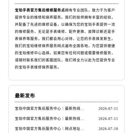
山西省阳泉市郊区平阳东街与新城大道交叉口宝珀售后服务中心（需提前预约）
宝珀手表官方售后维修服务点
拥有专业团队，致力于为客户
山西省运城市盐湖区河东街宝珀售后服务中心（需提前预约）
提供专业的维修和保养服务。我们的技师拥有丰富的经验，
山西省长治市潞州区英雄中路宝珀售后服务中心（需提前预约）
并配备了先进的维修设备，以确保为您的宝珀手表提供一流
山西省太原市迎泽区迎泽街道解放路15号亨得利名表维修授权店3楼宝珀售后服务中心（需提前预约）
的维修服务，无论是手表维修、配件更换、故障诊断还是手
天津市和平区赤峰道136号天津国际金融中心26层2603室宝珀售后服务中心（需提前预约）
表保养等服务，我们都会用心对待，让您的手表焕发新生。
安徽省安庆市迎江区人民路宝珀售后服务中心（需提前预约）
我们的宝珀维修保养服务网点遍布全国各地，为您提供便捷
安徽省蚌埠市蚌山区淮河路宝珀售后服务中心（需提前预约）
的宝珀维修中心选择。如果您有任何问题或需要维修服务，
请随时联系我们的客服团队，我们将全力以赴为您提供专业
安徽省亳州市谯城区魏武大道宝珀售后服务中心（需提前预约）
的宝珀手表维修保养服务。
安徽省池州市贵池区长江路宝珀售后服务中心（需提前预约）
安徽省滁州市琅琊区南谯北路宝珀售后服务中心（需提前预约）
安徽省阜阳市颍州区颍州北路宝珀售后服务中心（需提前预约）
安徽省淮北市相山区淮海路宝珀售后服务中心（需提前预约）
最新发布
安徽省淮南市田家庵区国庆中路宝珀售后服务中心（需提前预约）
宝珀中国官方售后服务中心｜最新热线电话与地址权威信息通知（2026年7月最新）
2026-07-11
安徽省黄山市屯溪区黄山西路宝珀售后服务中心（需提前预约）
安徽省六安市金安区解放中路宝珀售后服务中心（需提前预约）
宝珀中国官方售后服务中心｜最新热线和全部维修地址权威信息通知（2026年7月最新）
2026-07-11
安徽省马鞍山市雨山区湖南西路宝珀售后服务中心（需提前预约）
宝珀中国官方售后服务中心｜网点地址与24小时热线权威信息通知（2026年7月最新）
2026-07-10