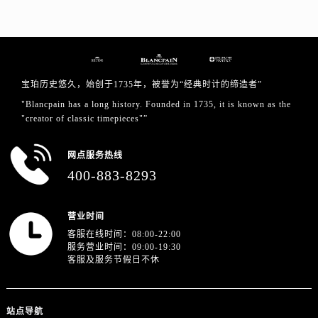
浙江省金华市金东区东市南街777号金华万达广场4号楼22楼2209室宝珀售后服务中心（需提前预约）
浙江省丽水市莲都区解放街宝珀售后服务中心（需提前预约）
浙江省宁波市江北区大闸南路500号来福士广场办公楼20层2009室宝珀售后服务中心（需提前预约）
浙江省衢州市柯城区上街宝珀售后服务中心（需提前预约）
宝珀历史悠久，始创于1735年，被誉为“经典时计的缔造者”
浙江省绍兴市越城区胜利东路379号世茂天际中心写字楼8层805室宝珀售后服务中心（需提前预约）
"Blancpain has a long history. Founded in 1735, it is known as the
浙江省舟山市定海区解放东路宝珀售后服务中心（需提前预约）
"creator of classic timepieces"”
澳门特别行政区大堂区议事亭前地（新马路）宝珀售后服务中心（需提前预约）
澳门特别行政区风顺堂区南湾大马路宝珀售后服务中心（需提前预约）
网点服务热线
澳门特别行政区花地玛堂区关闸广场宝珀售后服务中心（需提前预约）
400-883-8293
澳门特别行政区花王堂区大三巴商圈宝珀售后服务中心（需提前预约）
澳门特别行政区嘉模堂区官也街宝珀售后服务中心（需提前预约）
营业时间
澳门省路氹城市金光大道宝珀售后服务中心（需提前预约）
客服在线时间：08:00-22:00
澳门特别行政区望德堂区塔石广场宝珀售后服务中心（需提前预约）
服务营业时间：09:00-19:30
客服及服务节假日不休
福建省福州市鼓楼区五四路128-1号恒力城写字楼15层03室宝珀售后服务中心（需提前预约）
福建省厦门市思明区湖滨东路95号万象城华润大厦B座11层1104室宝珀售后服务中心（需提前预约）
广东省潮州市潮安区新风路与潮汕路交汇处宝珀售后服务中心（需提前预约）
站点导航