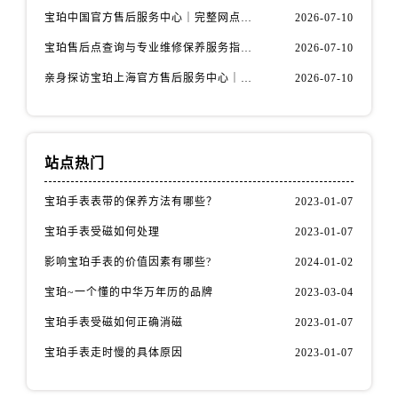
安徽省宿州市埇桥区人民中路宝珀售后服务中心（需提前预约）
宝珀中国官方售后服务中心｜完整网点地址与热线权威信息通知（2026年7月最新）
2026-07-10
安徽省铜陵市铜官区石城大道宝珀售后服务中心（需提前预约）
宝珀售后点查询与专业维修保养服务指南权威公示（2026年7月最新）
2026-07-10
安徽省芜湖市镜湖区中山路步行街宝珀售后服务中心（需提前预约）
亲身探访宝珀上海官方售后服务中心｜网点地址及售后热线（2026年7月最新）
2026-07-10
安徽省宣城市宣州区叠嶂西路宝珀售后服务中心（需提前预约）
福建省龙岩市新罗区九一南路宝珀售后服务中心（需提前预约）
福建省南平市建阳区人民西路宝珀售后服务中心（需提前预约）
福建省宁德市蕉城区天湖东路宝珀售后服务中心（需提前预约）
站点热门
福建省莆田市城厢区霞林街道荔华东大道宝珀售后服务中心（需提前预约）
宝珀手表表带的保养方法有哪些？
2023-01-07
福建省三明市三元区东乾二路宝珀售后服务中心（需提前预约）
福建省漳州市龙文区步港路宝珀售后服务中心（需提前预约）
宝珀手表受磁如何处理
2023-01-07
江苏省常州市新北区龙锦路1590号现代传媒中心5号楼10层1008室宝珀售后服务中心（需提前预约）
影响宝珀手表的价值因素有哪些?
2024-01-02
江苏省淮安市清江浦区淮海北路宝珀售后服务中心（需提前预约）
宝珀~一个懂的中华万年历的品牌
2023-03-04
江苏省连云港市海州区通灌北路宝珀售后服务中心（需提前预约）
宝珀手表受磁如何正确消磁
2023-01-07
江苏省南京市秦淮区中山南路1号南京中心22层22-C1-C3室宝珀售后服务中心（需提前预约）
宝珀手表走时慢的具体原因
2023-01-07
江苏省宿迁市宿城区西湖路宝珀售后服务中心（需提前预约）
江苏省泰州市海陵区永定东路399号置地商务中心东塔（华润万象城）17层1706室宝珀售后服务中心（需提前预约）