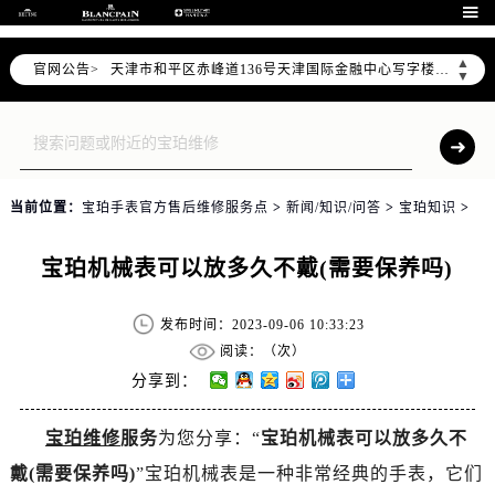
北京市东城区东长安街1号东方广场写字楼W3座6层602室（需提前预约）

北京市朝阳区建国门外大街甲6号华熙国际中心写字楼D座11层1102室（需提前预约）
▲
官网公告>
天津市和平区赤峰道136号天津国际金融中心写字楼26层2603室（需提前预约）
▼
上海市徐汇区虹桥路3号港汇中心写字楼2座37层3705室（需提前预约）
上海市黄浦区南京东路299号宏伊国际广场写字楼8层806室（需提前预约）
南京市秦淮区中山南路1号（新街口）南京中心写字楼22层C1-1室（需提前预约）
常州市新北区龙锦路1590号现代传媒中心写字楼5号楼10层1008室（需提前预约）
当前位置：
宝珀手表官方售后维修服务点
>
新闻/知识/问答
>
宝珀知识
>
徐州市鼓楼区淮海东路29号苏宁广场IFC国际金融中心写字楼35层3508室（需提前预约）
扬州市邗江区国展路29号星耀天地写字楼1号楼18层1803室（需提前预约）
宝珀机械表可以放多久不戴(需要保养吗)
盐城市盐都区世纪大道5号盐城金融城写字楼1号楼16层1604室（需提前预约）
泰州市海陵区永定东路399号置地商务中心东塔写字楼（华润万象城）17层1706室（需提前预约）
发布时间：2023-09-06 10:33:23
宁波市江北区大闸南路500号来福士广场办公楼20层2009室（需提前预约）
阅读：（
次）
杭州市上城区钱江路1366号华润大厦写字楼A座5层503-5室（需提前预约）
分享到：
金华市金东区东市南街777号金华万达广场写字楼4号楼22层2209室（需提前预约）
宝珀维修
服务
为您分享：“
宝珀机械表可以放多久不
绍兴市越城区胜利东路379号世茂天际中心写字楼8层805室（需提前预约）
戴(需要保养吗)
”宝珀机械表是一种非常经典的手表，它们
嘉兴市南湖区广益路705号嘉兴世界贸易中心写字楼A座13层1304室（需提前预约）