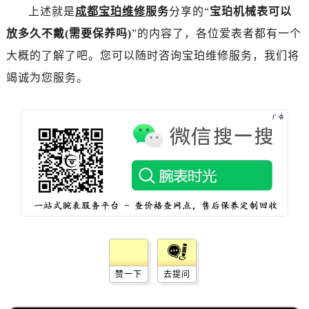
辽宁省丹东市振兴区七经街宝珀售后服务中心（需提前预约）
上述就是
成都宝珀维修
服务
分享的“
宝珀机械表可以
辽宁省抚顺市新抚区东一路宝珀售后服务中心（需提前预约）
放多久不戴(需要保养吗)
”的内容了，各位爱表者都有一个
辽宁省阜新市海州区解放大街宝珀售后服务中心（需提前预约）
大概的了解了吧。您可以随时咨询宝珀维修服务，我们将
辽宁省葫芦岛市连山区中央路宝珀售后服务中心（需提前预约）
竭诚为您服务。
辽宁省锦州市古塔区中央大街宝珀售后服务中心（需提前预约）
辽宁省辽阳市白塔区新运大街宝珀售后服务中心（需提前预约）
辽宁省盘锦市兴隆台区石油大街宝珀售后服务中心（需提前预约）
辽宁省铁岭市银州区南马路宝珀售后服务中心（需提前预约）
辽宁省营口市站前区市府路与渤海大街交叉口宝珀售后服务中心（需提前预约）
辽宁省沈阳市沈河区中街路137号亨得利名表维修授权店1楼宝珀售后服务中心（需提前预约）
辽宁省沈阳市沈河区中街路83号亨得利名表维修授权店1楼宝珀售后服务中心（需提前预约）
北京市朝阳区建国门外大街甲6号华熙国际中心D座11层1102室宝珀售后服务中心（需提前预约）
北京市东城区东长安街1号王府井东方广场W3座6层602室宝珀售后服务中心（需提前预约）
河北省保定市竞秀区朝阳北大街北国先天下宝珀售后服务中心（需提前预约）
赞一下
去提问
内蒙古自治区阿拉善盟市左旗土尔扈特大街宝珀售后服务中心（需提前预约）
内蒙古自治区巴彦淖尔市临河区新华街宝珀售后服务中心（需提前预约）