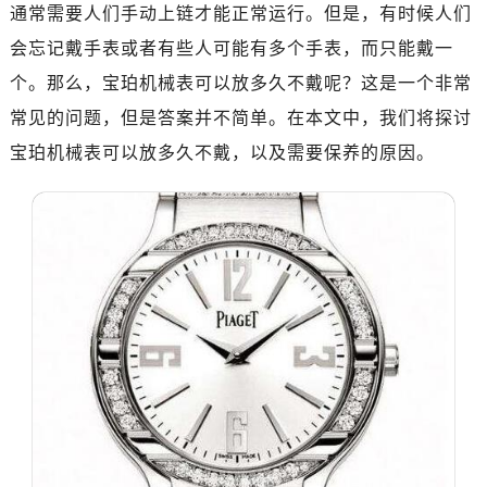
南昌市红谷滩新区红谷中大道998号绿地双子塔（中央广场）A1座办公楼14层07室（需提前预约）
通常需要人们手动上链才能正常运行。但是，有时候人们
济南市历下区经十路11111号华润中心写字楼（万象城）15层1508室（需提前预约）
会忘记戴手表或者有些人可能有多个手表，而只能戴一
广州市天河区天河路230号万菱汇国际中心写字楼A塔7层704室（需提前预约）
个。那么，宝珀机械表可以放多久不戴呢？这是一个非常
广州市越秀区环市东路371-375号世界贸易中心大厦南塔写字楼15层07室（需提前预约）
常见的问题，但是答案并不简单。在本文中，我们将探讨
深圳市罗湖区深南东路5001号华润大厦写字楼17层1701室（需提前预约）
宝珀机械表可以放多久不戴，以及需要保养的原因。
惠州市惠城区江北文昌一路7号华贸大厦写字楼1座30层05室（需提前预约）
厦门市思明区湖滨东路95号华润大厦写字楼B座11层1104室（需提前预约）
福州市鼓楼区五四路128-1号恒力城写字楼15层03室（需提前预约）
成都市锦江区人民东路6号SAC东原中心写字楼24层2406B室（需提前预约）
重庆市江北区观音桥步行街2号融恒时代广场写字楼9层902室（需提前预约）
长沙市芙蓉区定王台街道建湘路393号世茂环球金融中心写字楼（芙蓉广场）10层13室（需提前预约）
郑州市二七区铭功路10号华润大厦写字楼29层2905室（需提前预约）
太原市迎泽区解放路15号亨得利名表服务中心（品牌授权店）3层整层（需提前预约）
沈阳市沈河区中街路137号亨得利名表服务中心（品牌授权店）1层整层（需提前预约）
沈阳市沈河区中街路83号亨得利名表服务中心（品牌授权店）1层整层（需提前预约）
乌鲁木齐市天山区红山路26号时代广场（CCMALL）C座17层17-B（需提前预约）