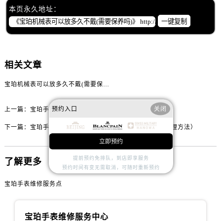
内蒙古自治区包头市青山区幸福路甲3号王府井百货名表维修宝珀售后服务中心（需提前预约）
本页永久地址：
内蒙古自治区赤峰市红山区哈达街宝珀售后服务中心（需提前预约）
一键复制
内蒙古自治区鄂尔多斯市东胜区伊金霍洛街宝珀售后服务中心（需提前预约）
内蒙古自治区呼伦贝尔市海拉尔区中央街宝珀售后服务中心（需提前预约）
内蒙古自治区通辽市科尔沁区明仁大街宝珀售后服务中心（需提前预约）
相关文章
内蒙古自治区乌海市海勃湾区人民南路宝珀售后服务中心（需提前预约）
宝珀机械表可以放多久不戴(需要保养吗)
内蒙古自治区乌兰察布市集宁区恩和大街宝珀售后服务中心（需提前预约）
内蒙古自治区锡林郭勒盟市锡林浩特市光明街与额尔敦路交叉口宝珀售后服务中心（需提前预约）
预约入口
关闭
上一篇：
宝珀手表表壳脱漆怎么办？（手表脱漆的处理方法）
内蒙古自治区兴安盟市乌兰浩特市兴安大街宝珀售后服务中心（需提前预约）
下一篇：
宝珀手表时间不准确怎么办？（手表走时不准的处理方法）
山西省大同市平城区迎宾街宝珀售后服务中心（需提前预约）
立即预约
山西省晋城市城区黄华街宝珀售后服务中心（需提前预约）
山西省晋中市榆次区顺城街宝珀售后服务中心（需提前预约）
提前预约免排队，到店即享服务
了解更多
预约时间有变无需取消，可随时重新预约
山西省临汾市尧都区解放路宝珀售后服务中心（需提前预约）
山西省吕梁市离石区永宁中路与建设街交叉口宝珀售后服务中心（需提前预约）
宝珀手表维修服务点
山西省朔州市朔城区怡西路与鄯阳西街交汇处宝珀售后服务中心（需提前预约）
山西省忻州市忻府区和平东街与七一南路交叉口宝珀售后服务中心（需提前预约）
宝珀手表维修服务中心