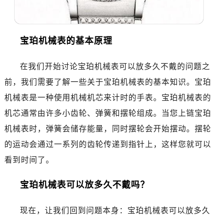
温州市鹿城区锦绣路1067号置信广场10层1015室（需提前预约）
哈尔滨市道里区友谊西路600号富力中心T2座写字楼29层03室（需提前预约）
大连市中山区人民路15号国际金融大厦7层G室（需提前预约）
宝珀机械表的基本原理
佛山市禅城区季华五路57号万科金融中心C座12层1205室（需提前预约）
东莞市东城街道鸿福东路1号民盈国贸中心T1写字楼9层907室（需提前预约）
在我们开始讨论宝珀机械表可以放多久不戴的问题之
无锡市梁溪区人民中路139号恒隆广场写字楼1座11层1104室（需提前预约）
前，我们需要了解一些关于宝珀机械表的基本知识。宝珀
南通市崇川区工农路57号圆融广场写字楼16层1603室（需提前预约）
机械表是一种使用机械机芯来计时的手表。宝珀机械表的
苏州市苏州工业园区星港街199号苏州中心办公楼C座22层08室（需提前预约）
机芯通常由许多小齿轮、弹簧和摆轮组成。当您上链宝珀
武汉市江汉区解放大道686号世界贸易大厦38层09室（需提前预约）
南宁市青秀区金湖路59号地王大厦12楼1224室（需提前预约）
机械表时，弹簧会储存能量，同时摆轮会开始摆动。摆轮
合肥市蜀山区潜山路111号万象城华润大厦B座12楼03室（需提前预约）
的运动会通过一系列的齿轮传递到指针上，这样您就可以
泉州市丰泽区宝洲路729号浦西万达中心写字楼A座7楼709室（需提前预约）
看到时间了。
青岛市南区山东路6号华润大厦B座22层04室（需提前预约）
烟台市芝罘区胜利路139号万达金融中心A座907室（需提前预约）
宝珀机械表可以放多久不戴吗？
长春市朝阳区西安大路727号中银大厦A座(旺进大厦)18层09室（需提前预约）
贵阳市南明区都司高架桥路33号亨特国际金融中心14楼14D（需提前预约）
现在，让我们回到问题本身：宝珀机械表可以放多久