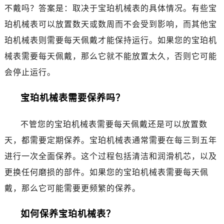
昆明市盘龙区北京路928号同德昆明广场写字楼10层06室（需提前预约）
不戴吗？答案是：取决于宝珀机械表的具体情况。有些宝
石家庄市长安区中山东路39号勒泰中心写字楼B座13层07室（需提前预约）
珀机械表可以放置数天或数周而不会受到影响，而其他宝
西安市碑林区南关正街88号华侨城长安国际中心E座6楼10室（需提前预约）
珀机械表则需要每天佩戴才能保持运行。如果您的宝珀机
海口市龙华区金贸东路5号海口华润大厦B座17层1707室（需提前预约）
械表需要每天佩戴，那么它就不能放置太久，否则它可能
唐山市路南区新华东道100号万达广场写字楼A座10层1002室（需提前预约）
会停止运行。
台州市椒江区东海大道1800号腾达中心东1幢20楼2002室（需提前预约）
内蒙古自治区呼和浩特市玉泉区大学西街70号华润万象城写字楼（鄂尔多斯大厦）23层2326室（需提前预约）
宝珀机械表需要保养吗？
甘肃省兰州市七里河区西津西路16号兰州中心写字楼21层2102室（需提前预约）
重庆市解放碑渝中区民权路28号英利国际金融中心写字楼20层01室（需提前预约）
不管您的宝珀机械表需要每天佩戴还是可以放置数
黑龙江省大庆市萨尔图区会战大街宝珀售后服务中心（需提前预约）
天，都需要定期保养。宝珀机械表通常需要在每三到五年
黑龙江省鹤岗市向阳区红军路宝珀售后服务中心（需提前预约）
进行一次全面保养。这个过程包括清洁和润滑机芯，以及
黑龙江省黑河市爱辉区中央街宝珀售后服务中心（需提前预约）
更换任何磨损的部件。如果您的宝珀机械表需要每天佩
黑龙江省鸡西市鸡冠区红军路宝珀售后服务中心（需提前预约）
黑龙江省佳木斯市向阳区长安路宝珀售后服务中心（需提前预约）
戴，那么它可能需要更频繁的保养。
黑龙江省牡丹江市东安区太平路宝珀售后服务中心（需提前预约）
如何保养宝珀机械表？
黑龙江省七台河市桃山区大同街宝珀售后服务中心（需提前预约）