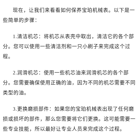
黑龙江省齐齐哈尔市龙沙区龙华路宝珀售后服务中心（需提前预约）
现在，让我们来看看如何保养宝珀机械表。以下是一
黑龙江省双鸭山市尖山区新兴大街宝珀售后服务中心（需提前预约）
些简单的步骤：
黑龙江省绥化市北林区新华街与康庄路交叉口宝珀售后服务中心（需提前预约）
黑龙江省伊春市伊美区通河路宝珀售后服务中心（需提前预约）
1.清洁机芯：将机芯从表壳中取出，清洁它的各个部
吉林省白城市洮北区明仁南街宝珀售后服务中心（需提前预约）
分。您可以使用一些清洁剂和一只小刷子来完成这个过
吉林省白山市浑江区浑江大街宝珀售后服务中心（需提前预约）
吉林省吉林市船营区河南街宝珀售后服务中心（需提前预约）
程。
吉林省辽源市龙山区人民大街宝珀售后服务中心（需提前预约）
2.润滑机芯：使用一些机芯油来润滑机芯的各个部
吉林省梅河口市新华街道梅河大街宝珀售后服务中心（需提前预约）
吉林省四平市铁东区紫气大路与南九经街交汇处宝珀售后服务中心（需提前预约）
分。您需要确保使用正确的油，因为不同的机芯需要不同
吉林省松原市宁江区五环大街宝珀售后服务中心（需提前预约）
类型的油。
吉林省通化市东昌区环通乡江南大街宝珀售后服务中心（需提前预约）
吉林省延边市延吉市解放路宝珀售后服务中心（需提前预约）
3.更换磨损部件：如果您的宝珀机械表出现了任何磨
辽宁省鞍山市铁东区站前街宝珀售后服务中心（需提前预约）
损或损坏的部件，那么您需要将它们更换。这可能需要一
辽宁省本溪市平山区胜利路宝珀售后服务中心（需提前预约）
些专业技能，所以最好让专业人员来完成这个过程。
辽宁省朝阳市双塔区新华路宝珀售后服务中心（需提前预约）