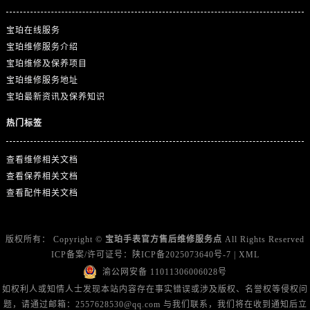
广东省广州市天河区天河路230号万菱汇国际中心A塔7层704室宝珀售后服务中心（需提前预约）
广东省广州市越秀区环市东路371-375号世界贸易中心大厦南塔15层1507室宝珀售后服务中心（需提前预约）
宝珀在线服务
广东省河源市源城区越王大道宝珀售后服务中心（需提前预约）
宝珀维修服务介绍
广东省惠州市惠城区江北文昌一路7号华贸大厦1座30层3005室宝珀售后服务中心（需提前预约）
宝珀维修及保养项目
宝珀维修服务地址
广东省江门市蓬江区广场西路宝珀售后服务中心（需提前预约）
宝珀最新资讯及保养知识
广东省揭阳市榕城进贤门步行街宝珀售后服务中心（需提前预约）
广东省茂名市电白区水东街道迎宾大道宝珀售后服务中心（需提前预约）
热门标签
广东省梅州市梅江区金燕大道宝珀售后服务中心（需提前预约）
查看维修相关文档
广东省清远市清城区湖西路宝珀售后服务中心（需提前预约）
查看保养相关文档
广东省汕头市龙湖区长平路宝珀售后服务中心（需提前预约）
查看配件相关文档
广东省汕尾市城区香洲街道园林社区翠园街宝珀售后服务中心（需提前预约）
广东省韶关市武江区芙蓉新区与老城中心交汇处宝珀售后服务中心（需提前预约）
广东省深圳市罗湖区深南东路5001号华润大厦17层1701室宝珀售后服务中心（需提前预约）
版权所有：
Copyright ©
宝珀手表官方售后维修服务点
All Rights Reserved
ICP备案/许可证号：
陕ICP备2025073640号-7
|
XML
广东省阳江市江城区东风一路宝珀售后服务中心（需提前预约）
渝公网安备 11011306006028号
广东省云浮市云城区金山路宝珀售后服务中心（需提前预约）
如权利人或知情人士发现本站内容存在事实错误或涉及版权、名誉权等侵权问
广东省湛江市赤坎区观海北路宝珀售后服务中心（需提前预约）
题，请通过邮箱：2557628530@qq.com 与我们联系，我们将在收到通知后立