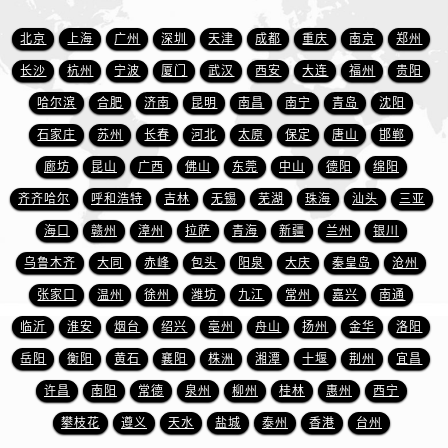
山东省东营市东营区济南路宝珀售后服务中心（需提前预约）
山东省济南市历下区经十路11111号华润中心写字楼（万象城）15层1508室宝珀售后服务中心（需提前预约）
北京
上海
广州
深圳
天津
成都
重庆
南京
郑州
山东省济宁市任城区太白楼路宝珀售后服务中心（需提前预约）
长沙
杭州
宁波
厦门
武汉
西安
大连
福州
贵阳
山东省莱芜市文化南路8号银座商城名表维修一楼名表维修宝珀售后服务中心（需提前预约）
哈尔滨
合肥
济南
昆明
南昌
南宁
青岛
沈阳
山东省临沂市兰山区解放路宝珀售后服务中心（需提前预约）
石家庄
苏州
长春
河北
太原
保定
唐山
邯郸
山东省日照市东港区烟台路宝珀售后服务中心（需提前预约）
廊坊
昆山
广西
佛山
东莞
中山
德阳
绵阳
山东省泰安市泰山区财源街道泰山大街宝珀售后服务中心（需提前预约）
齐齐哈尔
呼和浩特
吉林
无锡
芜湖
珠海
汕头
三亚
山东省威海市环翠区新威海路89号振华商厦一楼名表维修宝珀售后服务中心（需提前预约）
海口
赣州
漳州
拉萨
青海
新疆
兰州
银川
山东省潍坊市奎文区东风东街宝珀售后服务中心（需提前预约）
山东省枣庄市滕州市北辛路与善国路交叉口宝珀售后服务中心（需提前预约）
乌鲁木齐
大同
赤峰
包头
阳泉
大庆
秦皇岛
沧州
山东省淄博市张店区金晶大道宝珀售后服务中心（需提前预约）
张家口
温州
徐州
潍坊
九江
常州
嘉兴
南通
上海市黄浦区南京东路299号宏伊国际广场写字楼8层806室宝珀售后服务中心（需提前预约）
临沂
淮安
烟台
绍兴
亳州
舟山
扬州
金华
洛阳
上海市徐汇区虹桥路3号港汇中心2座37层3705室宝珀售后服务中心（需提前预约）
岳阳
衡阳
黄石
襄阳
株洲
湘潭
十堰
荆州
宜昌
浙江省杭州市上城区钱江路1366号华润大厦A座5层503-5室宝珀售后服务中心（需提前预约）
许昌
南阳
常德
泉州
柳州
桂林
惠州
西宁
浙江省湖州市吴兴区劳动路宝珀售后服务中心（需提前预约）
攀枝花
遵义
天水
盐城
泰州
香港
台州
浙江省嘉兴市南湖区广益路705号嘉兴世界贸易中心A座13层1304室宝珀售后服务中心（需提前预约）