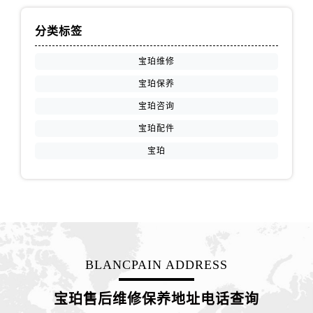
江苏省徐州市鼓楼区淮海东路29号苏宁广场IFC国际金融中心35层3508室宝珀售后服务中心（需提前预约）
江苏省盐城市盐都区世纪大道5号盐城金融城写字楼1号楼16层1604室宝珀售后服务中心（需提前预约）
分类标签
江苏省扬州市邗江区国展路29号星耀天地写字楼1号楼18层1803室宝珀售后服务中心（需提前预约）
宝珀维修
江苏省镇江市京口区中山东路宝珀售后服务中心（需提前预约）
江西省抚州市临川区赣东大道宝珀售后服务中心（需提前预约）
宝珀保养
江西省赣州市章贡区文清路宝珀售后服务中心（需提前预约）
宝珀咨询
江西省吉安市吉州区井冈山大道宝珀售后服务中心（需提前预约）
宝珀配件
江西省景德镇市珠山区珠山中路宝珀售后服务中心（需提前预约）
宝珀
江西省九江市浔阳区浔阳路宝珀售后服务中心（需提前预约）
江西省南昌市红谷滩新区红谷中大道998号绿地双子塔（中央广场）A1座办公楼14层1407室宝珀售后服务中心（需提前预约）
江西省萍乡市安源区萍安北大道与康庄路交叉口宝珀售后服务中心（需提前预约）
江西省上饶市信州区滨江西路宝珀售后服务中心（需提前预约）
江西省新余市渝水区北湖西路宝珀售后服务中心（需提前预约）
江西省宜春市袁州区中山中路宝珀售后服务中心（需提前预约）
BLANCPAIN ADDRESS
江西省鹰潭市月湖区胜利东路宝珀售后服务中心（需提前预约）
宝珀售后维修保养地址电话查询
山东省德州市德城区东风中路宝珀售后服务中心（需提前预约）