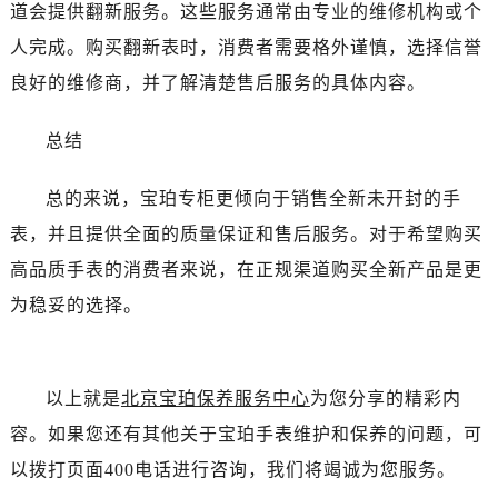
道会提供翻新服务。这些服务通常由专业的维修机构或个
西安市碑林区南关正街88号华侨城长安国际中心E座6楼10室（需提前预约）
海口市龙华区金贸东路5号海口华润大厦B座17层1707室（需提前预约）
人完成。购买翻新表时，消费者需要格外谨慎，选择信誉
唐山市路南区新华东道100号万达广场写字楼A座10层1002室（需提前预约）
良好的维修商，并了解清楚售后服务的具体内容。
台州市椒江区东海大道1800号腾达中心东1幢20楼2002室（需提前预约）
内蒙古自治区呼和浩特市玉泉区大学西街70号华润万象城写字楼（鄂尔多斯大厦）23层2326室（需提前预约）
总结
甘肃省兰州市七里河区西津西路16号兰州中心写字楼21层2102室（需提前预约）
总的来说，宝珀专柜更倾向于销售全新未开封的手
重庆市解放碑渝中区民权路28号英利国际金融中心写字楼20层01室（需提前预约）
黑龙江省大庆市萨尔图区会战大街宝珀售后服务中心（需提前预约）
表，并且提供全面的质量保证和售后服务。对于希望购买
黑龙江省鹤岗市向阳区红军路宝珀售后服务中心（需提前预约）
高品质手表的消费者来说，在正规渠道购买全新产品是更
黑龙江省黑河市爱辉区中央街宝珀售后服务中心（需提前预约）
为稳妥的选择。
黑龙江省鸡西市鸡冠区红军路宝珀售后服务中心（需提前预约）
黑龙江省佳木斯市向阳区长安路宝珀售后服务中心（需提前预约）
黑龙江省牡丹江市东安区太平路宝珀售后服务中心（需提前预约）
以上就是
北京宝珀保养服务中心
为您分享的精彩内
黑龙江省七台河市桃山区大同街宝珀售后服务中心（需提前预约）
容。如果您还有其他关于宝珀手表维护和保养的问题，可
黑龙江省齐齐哈尔市龙沙区龙华路宝珀售后服务中心（需提前预约）
以拨打页面400电话进行咨询，我们将竭诚为您服务。
黑龙江省双鸭山市尖山区新兴大街宝珀售后服务中心（需提前预约）