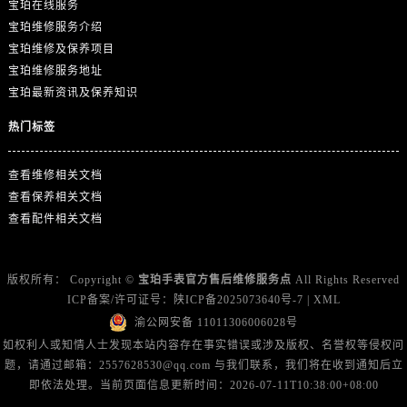
宝珀在线服务
浙江省宁波市江北区大闸南路500号来福士广场办公楼20层2009室宝珀售后服务中心（需提前预约）
宝珀维修服务介绍
浙江省衢州市柯城区上街宝珀售后服务中心（需提前预约）
宝珀维修及保养项目
浙江省绍兴市越城区胜利东路379号世茂天际中心写字楼8层805室宝珀售后服务中心（需提前预约）
宝珀维修服务地址
浙江省舟山市定海区解放东路宝珀售后服务中心（需提前预约）
宝珀最新资讯及保养知识
澳门特别行政区大堂区议事亭前地（新马路）宝珀售后服务中心（需提前预约）
热门标签
澳门特别行政区风顺堂区南湾大马路宝珀售后服务中心（需提前预约）
澳门特别行政区花地玛堂区关闸广场宝珀售后服务中心（需提前预约）
查看维修相关文档
澳门特别行政区花王堂区大三巴商圈宝珀售后服务中心（需提前预约）
查看保养相关文档
澳门特别行政区嘉模堂区官也街宝珀售后服务中心（需提前预约）
查看配件相关文档
澳门省路氹城市金光大道宝珀售后服务中心（需提前预约）
澳门特别行政区望德堂区塔石广场宝珀售后服务中心（需提前预约）
版权所有：
Copyright ©
宝珀手表官方售后维修服务点
All Rights Reserved
福建省福州市鼓楼区五四路128-1号恒力城写字楼15层03室宝珀售后服务中心（需提前预约）
ICP备案/许可证号：
陕ICP备2025073640号-7
|
XML
福建省厦门市思明区湖滨东路95号万象城华润大厦B座11层1104室宝珀售后服务中心（需提前预约）
渝公网安备 11011306006028号
广东省潮州市潮安区新风路与潮汕路交汇处宝珀售后服务中心（需提前预约）
如权利人或知情人士发现本站内容存在事实错误或涉及版权、名誉权等侵权问
题，请通过邮箱：2557628530@qq.com 与我们联系，我们将在收到通知后立
广东省广州市天河区天河路230号万菱汇国际中心A塔7层704室宝珀售后服务中心（需提前预约）
即依法处理。当前页面信息更新时间：2026-07-11T10:38:00+08:00
广东省广州市越秀区环市东路371-375号世界贸易中心大厦南塔15层1507室宝珀售后服务中心（需提前预约）