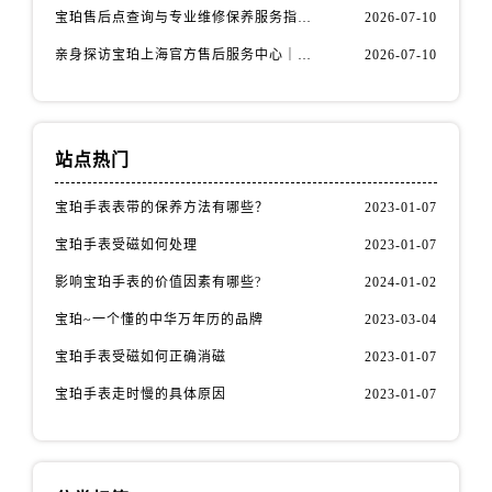
山西省长治市潞州区英雄中路宝珀售后服务中心（需提前预约）
宝珀售后点查询与专业维修保养服务指南权威公示（2026年7月最新）
2026-07-10
山西省太原市迎泽区迎泽街道解放路15号亨得利名表维修授权店3楼宝珀售后服务中心（需提前预约）
亲身探访宝珀上海官方售后服务中心｜网点地址及售后热线（2026年7月最新）
2026-07-10
天津市和平区赤峰道136号天津国际金融中心26层2603室宝珀售后服务中心（需提前预约）
安徽省安庆市迎江区人民路宝珀售后服务中心（需提前预约）
安徽省蚌埠市蚌山区淮河路宝珀售后服务中心（需提前预约）
站点热门
安徽省亳州市谯城区魏武大道宝珀售后服务中心（需提前预约）
安徽省池州市贵池区长江路宝珀售后服务中心（需提前预约）
宝珀手表表带的保养方法有哪些？
2023-01-07
安徽省滁州市琅琊区南谯北路宝珀售后服务中心（需提前预约）
宝珀手表受磁如何处理
2023-01-07
安徽省阜阳市颍州区颍州北路宝珀售后服务中心（需提前预约）
影响宝珀手表的价值因素有哪些?
2024-01-02
安徽省淮北市相山区淮海路宝珀售后服务中心（需提前预约）
宝珀~一个懂的中华万年历的品牌
2023-03-04
安徽省淮南市田家庵区国庆中路宝珀售后服务中心（需提前预约）
安徽省黄山市屯溪区黄山西路宝珀售后服务中心（需提前预约）
宝珀手表受磁如何正确消磁
2023-01-07
安徽省六安市金安区解放中路宝珀售后服务中心（需提前预约）
宝珀手表走时慢的具体原因
2023-01-07
安徽省马鞍山市雨山区湖南西路宝珀售后服务中心（需提前预约）
安徽省宿州市埇桥区人民中路宝珀售后服务中心（需提前预约）
安徽省铜陵市铜官区石城大道宝珀售后服务中心（需提前预约）