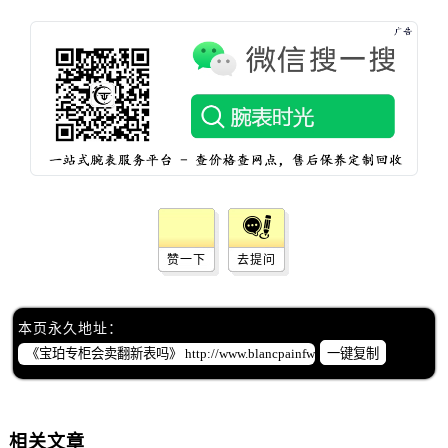
黑龙江省绥化市北林区新华街与康庄路交叉口宝珀售后服务中心（需提前预约）
黑龙江省伊春市伊美区通河路宝珀售后服务中心（需提前预约）
吉林省白城市洮北区明仁南街宝珀售后服务中心（需提前预约）
吉林省白山市浑江区浑江大街宝珀售后服务中心（需提前预约）
吉林省吉林市船营区河南街宝珀售后服务中心（需提前预约）
吉林省辽源市龙山区人民大街宝珀售后服务中心（需提前预约）
吉林省梅河口市新华街道梅河大街宝珀售后服务中心（需提前预约）
吉林省四平市铁东区紫气大路与南九经街交汇处宝珀售后服务中心（需提前预约）
吉林省松原市宁江区五环大街宝珀售后服务中心（需提前预约）
赞一下
去提问
吉林省通化市东昌区环通乡江南大街宝珀售后服务中心（需提前预约）
吉林省延边市延吉市解放路宝珀售后服务中心（需提前预约）
辽宁省鞍山市铁东区站前街宝珀售后服务中心（需提前预约）
本页永久地址：
辽宁省本溪市平山区胜利路宝珀售后服务中心（需提前预约）
一键复制
辽宁省朝阳市双塔区新华路宝珀售后服务中心（需提前预约）
辽宁省丹东市振兴区七经街宝珀售后服务中心（需提前预约）
辽宁省抚顺市新抚区东一路宝珀售后服务中心（需提前预约）
相关文章