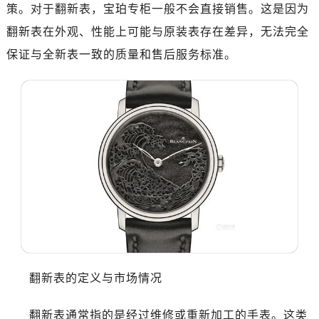
策。对于翻新表，宝珀专柜一般不会直接销售。这是因为
广州市天河区天河路230号万菱汇国际中心写字楼A塔7层704室（需提前预约）
广州市越秀区环市东路371-375号世界贸易中心大厦南塔写字楼15层07室（需提前预约）
翻新表在外观、性能上可能与原装表存在差异，无法完全
深圳市罗湖区深南东路5001号华润大厦写字楼17层1701室（需提前预约）
保证与全新表一致的质量和售后服务标准。
惠州市惠城区江北文昌一路7号华贸大厦写字楼1座30层05室（需提前预约）
厦门市思明区湖滨东路95号华润大厦写字楼B座11层1104室（需提前预约）
福州市鼓楼区五四路128-1号恒力城写字楼15层03室（需提前预约）
成都市锦江区人民东路6号SAC东原中心写字楼24层2406B室（需提前预约）
重庆市江北区观音桥步行街2号融恒时代广场写字楼9层902室（需提前预约）
长沙市芙蓉区定王台街道建湘路393号世茂环球金融中心写字楼（芙蓉广场）10层13室（需提前预约）
郑州市二七区铭功路10号华润大厦写字楼29层2905室（需提前预约）
太原市迎泽区解放路15号亨得利名表服务中心（品牌授权店）3层整层（需提前预约）
沈阳市沈河区中街路137号亨得利名表服务中心（品牌授权店）1层整层（需提前预约）
沈阳市沈河区中街路83号亨得利名表服务中心（品牌授权店）1层整层（需提前预约）
乌鲁木齐市天山区红山路26号时代广场（CCMALL）C座17层17-B（需提前预约）
翻新表的定义与市场情况
温州市鹿城区锦绣路1067号置信广场10层1015室（需提前预约）
哈尔滨市道里区友谊西路600号富力中心T2座写字楼29层03室（需提前预约）
翻新表通常指的是经过维修或重新加工的手表。这类