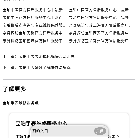
辽宁省阜新市海州区解放大街宝珀售后服务中心（需提前预约）
宝珀中国官方售后服务中心｜最新热线电话与地址权威信息通知（2026年7月最新）
宝珀中国官方售后服务中心｜最新热线和全部维修地址权威信息通知（2026年7月最新）
辽宁省葫芦岛市连山区中央路宝珀售后服务中心（需提前预约）
宝珀中国官方售后服务中心｜网点地址与24小时热线权威信息通知（2026年7月最新）
宝珀中国官方售后服务中心｜完整网点地址与热线权威信息通知（2026年7月最新）
辽宁省锦州市古塔区中央大街宝珀售后服务中心（需提前预约）
宝珀售后点查询与专业维修保养服务指南权威公示（2026年7月最新）
亲身探访宝珀上海官方售后服务中心｜网点地址及售后热线（2026年7月最新）
辽宁省辽阳市白塔区新运大街宝珀售后服务中心（需提前预约）
亲身探访宝珀无锡官方售后服务中心｜全部网点地址电话（2026年7月最新）
亲身探访宝珀西安官方售后服务中心｜官方电话及服务网点地址（2026年7月最新）
辽宁省盘锦市兴隆台区石油大街宝珀售后服务中心（需提前预约）
亲身探访宝珀盐城官方售后服务中心｜地址与联系电话（2026年7月最新）
亲身探访宝珀常州官方售后服务中心｜完整地址与联系电话（2026年7月最新）
辽宁省铁岭市银州区南马路宝珀售后服务中心（需提前预约）
辽宁省营口市站前区市府路与渤海大街交叉口宝珀售后服务中心（需提前预约）
上一篇：
宝珀手表表带掉色解决方法汇总
辽宁省沈阳市沈河区中街路137号亨得利名表维修授权店1楼宝珀售后服务中心（需提前预约）
下一篇：
宝珀手表磕碰了解决办法集锦
辽宁省沈阳市沈河区中街路83号亨得利名表维修授权店1楼宝珀售后服务中心（需提前预约）
北京市朝阳区建国门外大街甲6号华熙国际中心D座11层1102室宝珀售后服务中心（需提前预约）
了解更多
北京市东城区东长安街1号王府井东方广场W3座6层602室宝珀售后服务中心（需提前预约）
河北省保定市竞秀区朝阳北大街北国先天下宝珀售后服务中心（需提前预约）
宝珀手表维修服务点
内蒙古自治区阿拉善盟市左旗土尔扈特大街宝珀售后服务中心（需提前预约）
内蒙古自治区巴彦淖尔市临河区新华街宝珀售后服务中心（需提前预约）
宝珀手表维修服务中心
内蒙古自治区包头市青山区幸福路甲3号王府井百货名表维修宝珀售后服务中心（需提前预约）
预约入口
关闭
内蒙古自治区赤峰市红山区哈达街宝珀售后服务中心（需提前预约）
宝珀手表官方售后维修服务点
拥有专业团队，致力于为客户