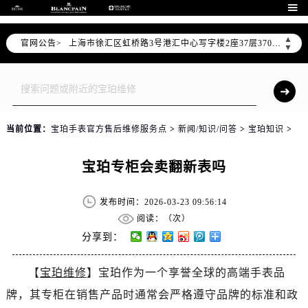

天津市和平区赤峰道136号天津国际金融中心写字楼26层2603室（需提前预约）
上海市徐汇区虹桥路3号港汇中心写字楼2座37层3705室（需提前预约）
▲
官网公告>
上海市黄浦区南京东路299号宏伊国际广场写字楼8层806室（需提前预约）
▼
南京市秦淮区中山南路1号（新街口）南京中心写字楼22层C1-1室（需提前预约）
常州市新北区龙锦路1590号现代传媒中心写字楼5号楼10层1008室（需提前预约）
徐州市鼓楼区淮海东路29号苏宁广场IFC国际金融中心写字楼35层3508室（需提前预约）
扬州市邗江区国展路29号星耀天地写字楼1号楼18层1803室（需提前预约）
当前位置：
宝珀手表官方售后维修服务点
>
新闻/知识/问答
>
宝珀知识
>
盐城市盐都区世纪大道5号盐城金融城写字楼1号楼16层1604室（需提前预约）
泰州市海陵区永定东路399号置地商务中心东塔写字楼（华润万象城）17层1706室（需提前预约）
宝珀专柜会卖翻新表吗
宁波市江北区大闸南路500号来福士广场办公楼20层2009室（需提前预约）
杭州市上城区钱江路1366号华润大厦写字楼A座5层503-5室（需提前预约）
发布时间：2026-03-23 09:56:14
阅读：（
次）
金华市金东区东市南街777号金华万达广场写字楼4号楼22层2209室（需提前预约）
分享到：
绍兴市越城区胜利东路379号世茂天际中心写字楼8层805室（需提前预约）
嘉兴市南湖区广益路705号嘉兴世界贸易中心写字楼A座13层1304室（需提前预约）
【
宝珀维修
】宝珀作为一个享誉全球的高端手表品
南昌市红谷滩新区红谷中大道998号绿地双子塔（中央广场）A1座办公楼14层07室（需提前预约）
牌，其专柜在销售产品时通常会严格遵守品牌的标准和政
济南市历下区经十路11111号华润中心写字楼（万象城）15层1508室（需提前预约）