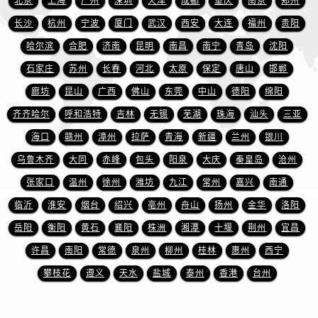
北京
上海
广州
深圳
天津
成都
重庆
南京
郑州
江苏省扬州市邗江区国展路29号星耀天地写字楼1号楼18层1803室宝珀售后服务中心（需提前预约）
长沙
杭州
宁波
厦门
武汉
西安
大连
福州
贵阳
江苏省镇江市京口区中山东路宝珀售后服务中心（需提前预约）
哈尔滨
合肥
济南
昆明
南昌
南宁
青岛
沈阳
江西省抚州市临川区赣东大道宝珀售后服务中心（需提前预约）
江西省赣州市章贡区文清路宝珀售后服务中心（需提前预约）
石家庄
苏州
长春
河北
太原
保定
唐山
邯郸
江西省吉安市吉州区井冈山大道宝珀售后服务中心（需提前预约）
廊坊
昆山
广西
佛山
东莞
中山
德阳
绵阳
江西省景德镇市珠山区珠山中路宝珀售后服务中心（需提前预约）
齐齐哈尔
呼和浩特
吉林
无锡
芜湖
珠海
汕头
三亚
江西省九江市浔阳区浔阳路宝珀售后服务中心（需提前预约）
海口
赣州
漳州
拉萨
青海
新疆
兰州
银川
江西省南昌市红谷滩新区红谷中大道998号绿地双子塔（中央广场）A1座办公楼14层1407室宝珀售后服务中心（需提前预约）
乌鲁木齐
大同
赤峰
包头
阳泉
大庆
秦皇岛
沧州
江西省萍乡市安源区萍安北大道与康庄路交叉口宝珀售后服务中心（需提前预约）
张家口
温州
徐州
潍坊
九江
常州
嘉兴
南通
江西省上饶市信州区滨江西路宝珀售后服务中心（需提前预约）
临沂
淮安
烟台
绍兴
亳州
舟山
扬州
金华
洛阳
江西省新余市渝水区北湖西路宝珀售后服务中心（需提前预约）
江西省宜春市袁州区中山中路宝珀售后服务中心（需提前预约）
岳阳
衡阳
黄石
襄阳
株洲
湘潭
十堰
荆州
宜昌
江西省鹰潭市月湖区胜利东路宝珀售后服务中心（需提前预约）
许昌
南阳
常德
泉州
柳州
桂林
惠州
西宁
山东省德州市德城区东风中路宝珀售后服务中心（需提前预约）
攀枝花
遵义
天水
盐城
泰州
香港
台州
山东省东营市东营区济南路宝珀售后服务中心（需提前预约）
山东省济南市历下区经十路11111号华润中心写字楼（万象城）15层1508室宝珀售后服务中心（需提前预约）