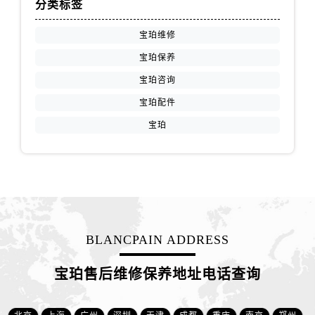
分类标签
安徽省芜湖市镜湖区中山路步行街宝珀售后服务中心（需提前预约）
安徽省宣城市宣州区叠嶂西路宝珀售后服务中心（需提前预约）
宝珀维修
福建省龙岩市新罗区九一南路宝珀售后服务中心（需提前预约）
宝珀保养
福建省南平市建阳区人民西路宝珀售后服务中心（需提前预约）
宝珀咨询
福建省宁德市蕉城区天湖东路宝珀售后服务中心（需提前预约）
宝珀配件
福建省莆田市城厢区霞林街道荔华东大道宝珀售后服务中心（需提前预约）
宝珀
福建省三明市三元区东乾二路宝珀售后服务中心（需提前预约）
福建省漳州市龙文区步港路宝珀售后服务中心（需提前预约）
江苏省常州市新北区龙锦路1590号现代传媒中心5号楼10层1008室宝珀售后服务中心（需提前预约）
江苏省淮安市清江浦区淮海北路宝珀售后服务中心（需提前预约）
江苏省连云港市海州区通灌北路宝珀售后服务中心（需提前预约）
江苏省南京市秦淮区中山南路1号南京中心22层22-C1-C3室宝珀售后服务中心（需提前预约）
BLANCPAIN ADDRESS
江苏省宿迁市宿城区西湖路宝珀售后服务中心（需提前预约）
江苏省泰州市海陵区永定东路399号置地商务中心东塔（华润万象城）17层1706室宝珀售后服务中心（需提前预约）
宝珀售后维修保养地址电话查询
江苏省徐州市鼓楼区淮海东路29号苏宁广场IFC国际金融中心35层3508室宝珀售后服务中心（需提前预约）
江苏省盐城市盐都区世纪大道5号盐城金融城写字楼1号楼16层1604室宝珀售后服务中心（需提前预约）