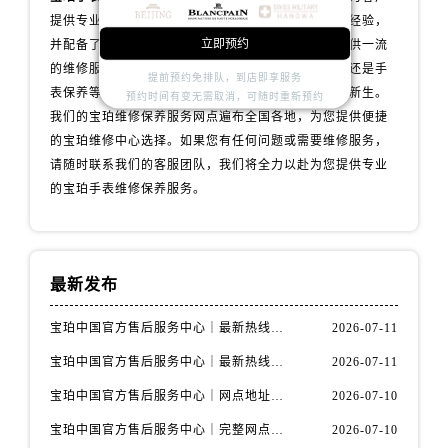
内蒙古自治区鄂尔多斯市东胜区伊金霍洛街宝珀售后服务中心（需提前预约）
提供专业的维修和保养服务。我们的技师拥有丰富的经验，
内蒙古自治区呼伦贝尔市海拉尔区中央街宝珀售后服务中心（需提前预约）
立即预约
并配备了先进的维修设备，以确保为您的宝珀手表提供一流
内蒙古自治区通辽市科尔沁区明仁大街宝珀售后服务中心（需提前预约）
的维修服务，无论是手表维修、配件更换、故障诊断还是手
提前预约免排队，到店即享服务
表保养等服务，我们都会用心对待，让您的手表焕发新生。
内蒙古自治区乌海市海勃湾区人民南路宝珀售后服务中心（需提前预约）
预约时间有变无需取消，可随时重新预约
我们的宝珀维修保养服务网点遍布全国各地，为您提供便捷
内蒙古自治区乌兰察布市集宁区恩和大街宝珀售后服务中心（需提前预约）
的宝珀维修中心选择。如果您有任何问题或需要维修服务，
内蒙古自治区锡林郭勒盟市锡林浩特市光明街与额尔敦路交叉口宝珀售后服务中心（需提前预约）
请随时联系我们的客服团队，我们将全力以赴为您提供专业
内蒙古自治区兴安盟市乌兰浩特市兴安大街宝珀售后服务中心（需提前预约）
的宝珀手表维修保养服务。
山西省大同市平城区迎宾街宝珀售后服务中心（需提前预约）
山西省晋城市城区黄华街宝珀售后服务中心（需提前预约）
山西省晋中市榆次区顺城街宝珀售后服务中心（需提前预约）
最新发布
山西省临汾市尧都区解放路宝珀售后服务中心（需提前预约）
山西省吕梁市离石区永宁中路与建设街交叉口宝珀售后服务中心（需提前预约）
宝珀中国官方售后服务中心｜最新热线电话与地址权威信息通知（2026年7月最新）
2026-07-11
山西省朔州市朔城区怡西路与鄯阳西街交汇处宝珀售后服务中心（需提前预约）
宝珀中国官方售后服务中心｜最新热线和全部维修地址权威信息通知（2026年7月最新）
2026-07-11
山西省忻州市忻府区和平东街与七一南路交叉口宝珀售后服务中心（需提前预约）
宝珀中国官方售后服务中心｜网点地址与24小时热线权威信息通知（2026年7月最新）
2026-07-10
山西省阳泉市郊区平阳东街与新城大道交叉口宝珀售后服务中心（需提前预约）
宝珀中国官方售后服务中心｜完整网点地址与热线权威信息通知（2026年7月最新）
2026-07-10
山西省运城市盐湖区河东街宝珀售后服务中心（需提前预约）