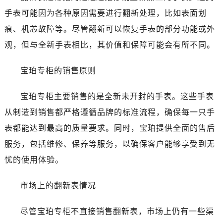
大连市中山区人民路15号国际金融大厦7层G室（需提前预约）
手表可能因为各种原因需要进行翻新处理，比如表面划
佛山市禅城区季华五路57号万科金融中心C座12层1205室（需提前预约）
痕、机芯故障等。尽管翻新可以恢复手表的部分功能或外
东莞市东城街道鸿福东路1号民盈国贸中心T1写字楼9层907室（需提前预约）
观，但与全新手表相比，其价值和保障可能会有所不同。
无锡市梁溪区人民中路139号恒隆广场写字楼1座11层1104室（需提前预约）
南通市崇川区工农路57号圆融广场写字楼16层1603室（需提前预约）
宝珀专柜的销售原则
苏州市苏州工业园区星港街199号苏州中心办公楼C座22层08室（需提前预约）
武汉市江汉区解放大道686号世界贸易大厦38层09室（需提前预约）
宝珀专柜主要销售的是全新未开封的手表。这些手表
南宁市青秀区金湖路59号地王大厦12楼1224室（需提前预约）
从制造到销售都严格遵循品牌的标准流程，确保每一只手
合肥市蜀山区潜山路111号万象城华润大厦B座12楼03室（需提前预约）
表都能达到最高的质量要求。同时，宝珀提供全面的售后
泉州市丰泽区宝洲路729号浦西万达中心写字楼A座7楼709室（需提前预约）
服务，包括维修、保养等服务，以确保客户能够享受到无
青岛市南区山东路6号华润大厦B座22层04室（需提前预约）
烟台市芝罘区胜利路139号万达金融中心A座907室（需提前预约）
忧的使用体验。
长春市朝阳区西安大路727号中银大厦A座(旺进大厦)18层09室（需提前预约）
市场上的翻新表情况
贵阳市南明区都司高架桥路33号亨特国际金融中心14楼14D（需提前预约）
昆明市盘龙区北京路928号同德昆明广场写字楼10层06室（需提前预约）
尽管宝珀专柜不直接销售翻新表，市场上仍有一些渠
石家庄市长安区中山东路39号勒泰中心写字楼B座13层07室（需提前预约）