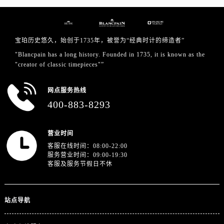
山东省济宁市任城区太白楼路宝珀售后服务中心（需提前预约）
山东省莱芜市文化南路8号银座商城名表维修一楼名表维修宝珀售后服务中心（需提前预约）
山东省临沂市兰山区解放路宝珀售后服务中心（需提前预约）
宝珀历史悠久，始创于1735年，被誉为“经典时计的缔造者”
山东省日照市东港区烟台路宝珀售后服务中心（需提前预约）
"Blancpain has a long history. Founded in 1735, it is known as the
山东省泰安市泰山区财源街道泰山大街宝珀售后服务中心（需提前预约）
"creator of classic timepieces"”
山东省威海市环翠区新威海路89号振华商厦一楼名表维修宝珀售后服务中心（需提前预约）
山东省潍坊市奎文区东风东街宝珀售后服务中心（需提前预约）
网点服务热线
400-883-8293
山东省枣庄市滕州市北辛路与善国路交叉口宝珀售后服务中心（需提前预约）
山东省淄博市张店区金晶大道宝珀售后服务中心（需提前预约）
上海市黄浦区南京东路299号宏伊国际广场写字楼8层806室宝珀售后服务中心（需提前预约）
营业时间
客服在线时间：08:00-22:00
上海市徐汇区虹桥路3号港汇中心2座37层3705室宝珀售后服务中心（需提前预约）
服务营业时间：09:00-19:30
浙江省杭州市上城区钱江路1366号华润大厦A座5层503-5室宝珀售后服务中心（需提前预约）
客服及服务节假日不休
浙江省湖州市吴兴区劳动路宝珀售后服务中心（需提前预约）
浙江省嘉兴市南湖区广益路705号嘉兴世界贸易中心A座13层1304室宝珀售后服务中心（需提前预约）
站点导航
浙江省金华市金东区东市南街777号金华万达广场4号楼22楼2209室宝珀售后服务中心（需提前预约）
浙江省丽水市莲都区解放街宝珀售后服务中心（需提前预约）