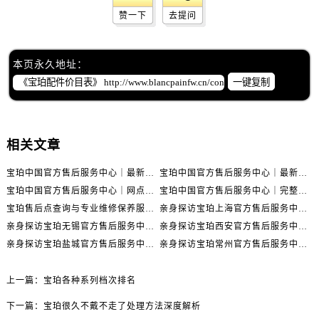
辽宁省沈阳市沈河区中街路83号亨得利名表维修授权店1楼宝珀售后服务中心（需提前预约）
赞一下
去提问
北京市朝阳区建国门外大街甲6号华熙国际中心D座11层1102室宝珀售后服务中心（需提前预约）
北京市东城区东长安街1号王府井东方广场W3座6层602室宝珀售后服务中心（需提前预约）
本页永久地址：
河北省保定市竞秀区朝阳北大街北国先天下宝珀售后服务中心（需提前预约）
一键复制
内蒙古自治区阿拉善盟市左旗土尔扈特大街宝珀售后服务中心（需提前预约）
内蒙古自治区巴彦淖尔市临河区新华街宝珀售后服务中心（需提前预约）
内蒙古自治区包头市青山区幸福路甲3号王府井百货名表维修宝珀售后服务中心（需提前预约）
相关文章
内蒙古自治区赤峰市红山区哈达街宝珀售后服务中心（需提前预约）
内蒙古自治区鄂尔多斯市东胜区伊金霍洛街宝珀售后服务中心（需提前预约）
宝珀中国官方售后服务中心｜最新热线电话与地址权威信息通知（2026年7月最新）
宝珀中国官方售后服务中心｜最新热线和全部维修地址权威信息通知（2026年7月最新）
内蒙古自治区呼伦贝尔市海拉尔区中央街宝珀售后服务中心（需提前预约）
宝珀中国官方售后服务中心｜网点地址与24小时热线权威信息通知（2026年7月最新）
宝珀中国官方售后服务中心｜完整网点地址与热线权威信息通知（2026年7月最新）
内蒙古自治区通辽市科尔沁区明仁大街宝珀售后服务中心（需提前预约）
宝珀售后点查询与专业维修保养服务指南权威公示（2026年7月最新）
亲身探访宝珀上海官方售后服务中心｜网点地址及售后热线（2026年7月最新）
内蒙古自治区乌海市海勃湾区人民南路宝珀售后服务中心（需提前预约）
亲身探访宝珀无锡官方售后服务中心｜全部网点地址电话（2026年7月最新）
亲身探访宝珀西安官方售后服务中心｜官方电话及服务网点地址（2026年7月最新）
亲身探访宝珀盐城官方售后服务中心｜地址与联系电话（2026年7月最新）
亲身探访宝珀常州官方售后服务中心｜完整地址与联系电话（2026年7月最新）
内蒙古自治区乌兰察布市集宁区恩和大街宝珀售后服务中心（需提前预约）
内蒙古自治区锡林郭勒盟市锡林浩特市光明街与额尔敦路交叉口宝珀售后服务中心（需提前预约）
上一篇：
宝珀各种系列档次排名
内蒙古自治区兴安盟市乌兰浩特市兴安大街宝珀售后服务中心（需提前预约）
山西省大同市平城区迎宾街宝珀售后服务中心（需提前预约）
下一篇：
宝珀很久不戴不走了处理方法深度解析