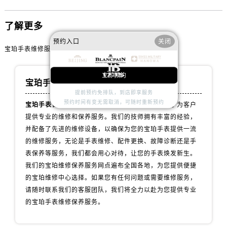
山西省晋城市城区黄华街宝珀售后服务中心（需提前预约）
山西省晋中市榆次区顺城街宝珀售后服务中心（需提前预约）
了解更多
山西省临汾市尧都区解放路宝珀售后服务中心（需提前预约）
预约入口
关闭
山西省吕梁市离石区永宁中路与建设街交叉口宝珀售后服务中心（需提前预约）
宝珀手表维修服务点
山西省朔州市朔城区怡西路与鄯阳西街交汇处宝珀售后服务中心（需提前预约）
山西省忻州市忻府区和平东街与七一南路交叉口宝珀售后服务中心（需提前预约）
立即预约
宝珀手表维修服务中心
山西省阳泉市郊区平阳东街与新城大道交叉口宝珀售后服务中心（需提前预约）
提前预约免排队，到店即享服务
预约时间有变无需取消，可随时重新预约
山西省运城市盐湖区河东街宝珀售后服务中心（需提前预约）
宝珀手表官方售后维修服务点
拥有专业团队，致力于为客户
提供专业的维修和保养服务。我们的技师拥有丰富的经验，
山西省长治市潞州区英雄中路宝珀售后服务中心（需提前预约）
并配备了先进的维修设备，以确保为您的宝珀手表提供一流
山西省太原市迎泽区迎泽街道解放路15号亨得利名表维修授权店3楼宝珀售后服务中心（需提前预约）
的维修服务，无论是手表维修、配件更换、故障诊断还是手
天津市和平区赤峰道136号天津国际金融中心26层2603室宝珀售后服务中心（需提前预约）
表保养等服务，我们都会用心对待，让您的手表焕发新生。
安徽省安庆市迎江区人民路宝珀售后服务中心（需提前预约）
我们的宝珀维修保养服务网点遍布全国各地，为您提供便捷
安徽省蚌埠市蚌山区淮河路宝珀售后服务中心（需提前预约）
的宝珀维修中心选择。如果您有任何问题或需要维修服务，
安徽省亳州市谯城区魏武大道宝珀售后服务中心（需提前预约）
请随时联系我们的客服团队，我们将全力以赴为您提供专业
的宝珀手表维修保养服务。
安徽省池州市贵池区长江路宝珀售后服务中心（需提前预约）
安徽省滁州市琅琊区南谯北路宝珀售后服务中心（需提前预约）