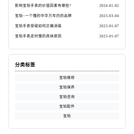
江苏省常州市新北区龙锦路1590号现代传媒中心5号楼10层1008室宝珀售后服务中心（需提前预约）
影响宝珀手表的价值因素有哪些?
2024-01-02
江苏省淮安市清江浦区淮海北路宝珀售后服务中心（需提前预约）
宝珀~一个懂的中华万年历的品牌
2023-03-04
江苏省连云港市海州区通灌北路宝珀售后服务中心（需提前预约）
宝珀手表受磁如何正确消磁
2023-01-07
江苏省南京市秦淮区中山南路1号南京中心22层22-C1-C3室宝珀售后服务中心（需提前预约）
江苏省宿迁市宿城区西湖路宝珀售后服务中心（需提前预约）
宝珀手表走时慢的具体原因
2023-01-07
江苏省泰州市海陵区永定东路399号置地商务中心东塔（华润万象城）17层1706室宝珀售后服务中心（需提前预约）
江苏省徐州市鼓楼区淮海东路29号苏宁广场IFC国际金融中心35层3508室宝珀售后服务中心（需提前预约）
江苏省盐城市盐都区世纪大道5号盐城金融城写字楼1号楼16层1604室宝珀售后服务中心（需提前预约）
分类标签
江苏省扬州市邗江区国展路29号星耀天地写字楼1号楼18层1803室宝珀售后服务中心（需提前预约）
江苏省镇江市京口区中山东路宝珀售后服务中心（需提前预约）
宝珀维修
江西省抚州市临川区赣东大道宝珀售后服务中心（需提前预约）
宝珀保养
江西省赣州市章贡区文清路宝珀售后服务中心（需提前预约）
宝珀咨询
江西省吉安市吉州区井冈山大道宝珀售后服务中心（需提前预约）
宝珀配件
江西省景德镇市珠山区珠山中路宝珀售后服务中心（需提前预约）
宝珀
江西省九江市浔阳区浔阳路宝珀售后服务中心（需提前预约）
江西省南昌市红谷滩新区红谷中大道998号绿地双子塔（中央广场）A1座办公楼14层1407室宝珀售后服务中心（需提前预约）