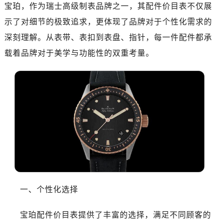
长沙市芙蓉区定王台街道建湘路393号世茂环球金融中心写字楼（芙蓉广场）10层13室（需提前预约）
宝珀，作为瑞士高级制表品牌之一，其配件价目表不仅展
郑州市二七区铭功路10号华润大厦写字楼29层2905室（需提前预约）
示了对细节的极致追求，更体现了品牌对于个性化需求的
太原市迎泽区解放路15号亨得利名表服务中心（品牌授权店）3层整层（需提前预约）
深刻理解。从表带、表扣到表盘、指针，每一件配件都承
沈阳市沈河区中街路137号亨得利名表服务中心（品牌授权店）1层整层（需提前预约）
载着品牌对于美学与功能性的双重考量。
沈阳市沈河区中街路83号亨得利名表服务中心（品牌授权店）1层整层（需提前预约）
乌鲁木齐市天山区红山路26号时代广场（CCMALL）C座17层17-B（需提前预约）
温州市鹿城区锦绣路1067号置信广场10层1015室（需提前预约）
哈尔滨市道里区友谊西路600号富力中心T2座写字楼29层03室（需提前预约）
大连市中山区人民路15号国际金融大厦7层G室（需提前预约）
佛山市禅城区季华五路57号万科金融中心C座12层1205室（需提前预约）
东莞市东城街道鸿福东路1号民盈国贸中心T1写字楼9层907室（需提前预约）
无锡市梁溪区人民中路139号恒隆广场写字楼1座11层1104室（需提前预约）
南通市崇川区工农路57号圆融广场写字楼16层1603室（需提前预约）
苏州市苏州工业园区星港街199号苏州中心办公楼C座22层08室（需提前预约）
一、个性化选择
武汉市江汉区解放大道686号世界贸易大厦38层09室（需提前预约）
南宁市青秀区金湖路59号地王大厦12楼1224室（需提前预约）
宝珀配件价目表提供了丰富的选择，满足不同顾客的