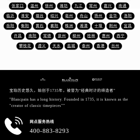
山东省淄博市张店区金晶大道宝珀售后服务中心（需提前预约）
张家口
温州
徐州
潍坊
九江
常州
嘉兴
南通
上海市黄浦区南京东路299号宏伊国际广场写字楼8层806室宝珀售后服务中心（需提前预约）
临沂
淮安
烟台
绍兴
亳州
舟山
扬州
金华
洛阳
上海市徐汇区虹桥路3号港汇中心2座37层3705室宝珀售后服务中心（需提前预约）
岳阳
衡阳
黄石
襄阳
株洲
湘潭
十堰
荆州
宜昌
浙江省杭州市上城区钱江路1366号华润大厦A座5层503-5室宝珀售后服务中心（需提前预约）
许昌
南阳
常德
泉州
柳州
桂林
惠州
西宁
浙江省湖州市吴兴区劳动路宝珀售后服务中心（需提前预约）
攀枝花
遵义
天水
盐城
泰州
香港
台州
浙江省嘉兴市南湖区广益路705号嘉兴世界贸易中心A座13层1304室宝珀售后服务中心（需提前预约）
浙江省金华市金东区东市南街777号金华万达广场4号楼22楼2209室宝珀售后服务中心（需提前预约）
浙江省丽水市莲都区解放街宝珀售后服务中心（需提前预约）
浙江省宁波市江北区大闸南路500号来福士广场办公楼20层2009室宝珀售后服务中心（需提前预约）
浙江省衢州市柯城区上街宝珀售后服务中心（需提前预约）
浙江省绍兴市越城区胜利东路379号世茂天际中心写字楼8层805室宝珀售后服务中心（需提前预约）
宝珀历史悠久，始创于1735年，被誉为“经典时计的缔造者”
浙江省舟山市定海区解放东路宝珀售后服务中心（需提前预约）
"Blancpain has a long history. Founded in 1735, it is known as the
"creator of classic timepieces"”
澳门特别行政区大堂区议事亭前地（新马路）宝珀售后服务中心（需提前预约）
澳门特别行政区风顺堂区南湾大马路宝珀售后服务中心（需提前预约）
网点服务热线
澳门特别行政区花地玛堂区关闸广场宝珀售后服务中心（需提前预约）
400-883-8293
澳门特别行政区花王堂区大三巴商圈宝珀售后服务中心（需提前预约）