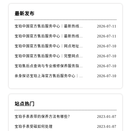
安徽省阜阳市颍州区颍州北路宝珀售后服务中心（需提前预约）
安徽省淮北市相山区淮海路宝珀售后服务中心（需提前预约）
最新发布
安徽省淮南市田家庵区国庆中路宝珀售后服务中心（需提前预约）
宝珀中国官方售后服务中心｜最新热线电话与地址权威信息通知（2026年7月最新）
2026-07-11
安徽省黄山市屯溪区黄山西路宝珀售后服务中心（需提前预约）
安徽省六安市金安区解放中路宝珀售后服务中心（需提前预约）
宝珀中国官方售后服务中心｜最新热线和全部维修地址权威信息通知（2026年7月最新）
2026-07-11
安徽省马鞍山市雨山区湖南西路宝珀售后服务中心（需提前预约）
宝珀中国官方售后服务中心｜网点地址与24小时热线权威信息通知（2026年7月最新）
2026-07-10
安徽省宿州市埇桥区人民中路宝珀售后服务中心（需提前预约）
宝珀中国官方售后服务中心｜完整网点地址与热线权威信息通知（2026年7月最新）
2026-07-10
安徽省铜陵市铜官区石城大道宝珀售后服务中心（需提前预约）
宝珀售后点查询与专业维修保养服务指南权威公示（2026年7月最新）
2026-07-10
安徽省芜湖市镜湖区中山路步行街宝珀售后服务中心（需提前预约）
安徽省宣城市宣州区叠嶂西路宝珀售后服务中心（需提前预约）
亲身探访宝珀上海官方售后服务中心｜网点地址及售后热线（2026年7月最新）
2026-07-10
福建省龙岩市新罗区九一南路宝珀售后服务中心（需提前预约）
福建省南平市建阳区人民西路宝珀售后服务中心（需提前预约）
福建省宁德市蕉城区天湖东路宝珀售后服务中心（需提前预约）
站点热门
福建省莆田市城厢区霞林街道荔华东大道宝珀售后服务中心（需提前预约）
宝珀手表表带的保养方法有哪些？
2023-01-07
福建省三明市三元区东乾二路宝珀售后服务中心（需提前预约）
福建省漳州市龙文区步港路宝珀售后服务中心（需提前预约）
宝珀手表受磁如何处理
2023-01-07