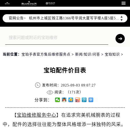
泰州市海陵区永定东路399号置地商务中心东塔写字楼（华润万象城）17层1706室（需提前预约）

宁波市江北区大闸南路500号来福士广场办公楼20层2009室（需提前预约）
▲
官网公告>
杭州市上城区钱江路1366号华润大厦写字楼A座5层503-5室（需提前预约）
▼
金华市金东区东市南街777号金华万达广场写字楼4号楼22层2209室（需提前预约）
绍兴市越城区胜利东路379号世茂天际中心写字楼8层805室（需提前预约）
嘉兴市南湖区广益路705号嘉兴世界贸易中心写字楼A座13层1304室（需提前预约）
南昌市红谷滩新区红谷中大道998号绿地双子塔（中央广场）A1座办公楼14层07室（需提前预约）
当前位置：
宝珀手表官方售后维修服务点
>
新闻/知识/问答
>
宝珀知识
>
济南市历下区经十路11111号华润中心写字楼（万象城）15层1508室（需提前预约）
广州市天河区天河路230号万菱汇国际中心写字楼A塔7层704室（需提前预约）
宝珀配件价目表
广州市越秀区环市东路371-375号世界贸易中心大厦南塔写字楼15层07室（需提前预约）
深圳市罗湖区深南东路5001号华润大厦写字楼17层1701室（需提前预约）
发布时间：2025-09-03 09:07:27
惠州市惠城区江北文昌一路7号华贸大厦写字楼1座30层05室（需提前预约）
阅读：（
171次）
厦门市思明区湖滨东路95号华润大厦写字楼B座11层1104室（需提前预约）
分享到：
福州市鼓楼区五四路128-1号恒力城写字楼15层03室（需提前预约）
【
宝珀维修服务中心
】在追求完美机械腕表的过程
成都市锦江区人民东路6号SAC东原中心写字楼24层2406B室（需提前预约）
中，配件的选择往往能为整体风格增添一抹独特的风采。
重庆市江北区观音桥步行街2号融恒时代广场写字楼9层902室（需提前预约）