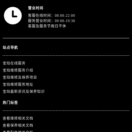
澳门特别行政区嘉模堂区官也街宝珀售后服务中心（需提前预约）
营业时间
澳门省路氹城市金光大道宝珀售后服务中心（需提前预约）
客服在线时间：08:00-22:00
澳门特别行政区望德堂区塔石广场宝珀售后服务中心（需提前预约）
服务营业时间：09:00-19:30
客服及服务节假日不休
福建省福州市鼓楼区五四路128-1号恒力城写字楼15层03室宝珀售后服务中心（需提前预约）
福建省厦门市思明区湖滨东路95号万象城华润大厦B座11层1104室宝珀售后服务中心（需提前预约）
广东省潮州市潮安区新风路与潮汕路交汇处宝珀售后服务中心（需提前预约）
站点导航
广东省广州市天河区天河路230号万菱汇国际中心A塔7层704室宝珀售后服务中心（需提前预约）
广东省广州市越秀区环市东路371-375号世界贸易中心大厦南塔15层1507室宝珀售后服务中心（需提前预约）
宝珀在线服务
广东省河源市源城区越王大道宝珀售后服务中心（需提前预约）
宝珀维修服务介绍
广东省惠州市惠城区江北文昌一路7号华贸大厦1座30层3005室宝珀售后服务中心（需提前预约）
宝珀维修及保养项目
广东省江门市蓬江区广场西路宝珀售后服务中心（需提前预约）
宝珀维修服务地址
宝珀最新资讯及保养知识
广东省揭阳市榕城进贤门步行街宝珀售后服务中心（需提前预约）
广东省茂名市电白区水东街道迎宾大道宝珀售后服务中心（需提前预约）
热门标签
广东省梅州市梅江区金燕大道宝珀售后服务中心（需提前预约）
广东省清远市清城区湖西路宝珀售后服务中心（需提前预约）
查看维修相关文档
查看保养相关文档
广东省汕头市龙湖区长平路宝珀售后服务中心（需提前预约）