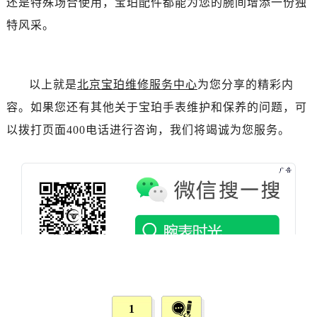
还是特殊场合使用，宝珀配件都能为您的腕间增添一份独
吉林省松原市宁江区五环大街宝珀售后服务中心（需提前预约）
特风采。
吉林省通化市东昌区环通乡江南大街宝珀售后服务中心（需提前预约）
吉林省延边市延吉市解放路宝珀售后服务中心（需提前预约）
辽宁省鞍山市铁东区站前街宝珀售后服务中心（需提前预约）
以上就是
北京宝珀维修服务中心
为您分享的精彩内
辽宁省本溪市平山区胜利路宝珀售后服务中心（需提前预约）
辽宁省朝阳市双塔区新华路宝珀售后服务中心（需提前预约）
容。如果您还有其他关于宝珀手表维护和保养的问题，可
辽宁省丹东市振兴区七经街宝珀售后服务中心（需提前预约）
以拨打页面400电话进行咨询，我们将竭诚为您服务。
辽宁省抚顺市新抚区东一路宝珀售后服务中心（需提前预约）
辽宁省阜新市海州区解放大街宝珀售后服务中心（需提前预约）
辽宁省葫芦岛市连山区中央路宝珀售后服务中心（需提前预约）
辽宁省锦州市古塔区中央大街宝珀售后服务中心（需提前预约）
辽宁省辽阳市白塔区新运大街宝珀售后服务中心（需提前预约）
辽宁省盘锦市兴隆台区石油大街宝珀售后服务中心（需提前预约）
辽宁省铁岭市银州区南马路宝珀售后服务中心（需提前预约）
辽宁省营口市站前区市府路与渤海大街交叉口宝珀售后服务中心（需提前预约）
辽宁省沈阳市沈河区中街路137号亨得利名表维修授权店1楼宝珀售后服务中心（需提前预约）
1