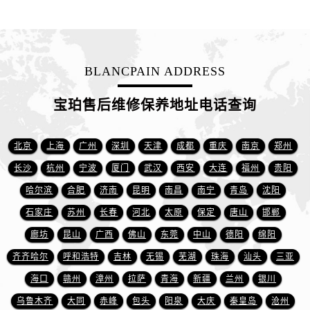
江西省萍乡市安源区萍安北大道与康庄路交叉口宝珀售后服务中心（需提前预约）
江西省上饶市信州区滨江西路宝珀售后服务中心（需提前预约）
江西省新余市渝水区北湖西路宝珀售后服务中心（需提前预约）
江西省宜春市袁州区中山中路宝珀售后服务中心（需提前预约）
BLANCPAIN ADDRESS
江西省鹰潭市月湖区胜利东路宝珀售后服务中心（需提前预约）
山东省德州市德城区东风中路宝珀售后服务中心（需提前预约）
宝珀售后维修保养地址电话查询
山东省东营市东营区济南路宝珀售后服务中心（需提前预约）
山东省济南市历下区经十路11111号华润中心写字楼（万象城）15层1508室宝珀售后服务中心（需提前预约）
北京
上海
广州
深圳
天津
成都
重庆
南京
郑州
山东省济宁市任城区太白楼路宝珀售后服务中心（需提前预约）
长沙
杭州
宁波
厦门
武汉
西安
大连
福州
贵阳
山东省莱芜市文化南路8号银座商城名表维修一楼名表维修宝珀售后服务中心（需提前预约）
哈尔滨
合肥
济南
昆明
南昌
南宁
青岛
沈阳
山东省临沂市兰山区解放路宝珀售后服务中心（需提前预约）
石家庄
苏州
长春
河北
太原
保定
唐山
邯郸
山东省日照市东港区烟台路宝珀售后服务中心（需提前预约）
廊坊
昆山
广西
佛山
东莞
中山
德阳
绵阳
山东省泰安市泰山区财源街道泰山大街宝珀售后服务中心（需提前预约）
齐齐哈尔
呼和浩特
吉林
无锡
芜湖
珠海
汕头
三亚
山东省威海市环翠区新威海路89号振华商厦一楼名表维修宝珀售后服务中心（需提前预约）
山东省潍坊市奎文区东风东街宝珀售后服务中心（需提前预约）
海口
赣州
漳州
拉萨
青海
新疆
兰州
银川
山东省枣庄市滕州市北辛路与善国路交叉口宝珀售后服务中心（需提前预约）
乌鲁木齐
大同
赤峰
包头
阳泉
大庆
秦皇岛
沧州