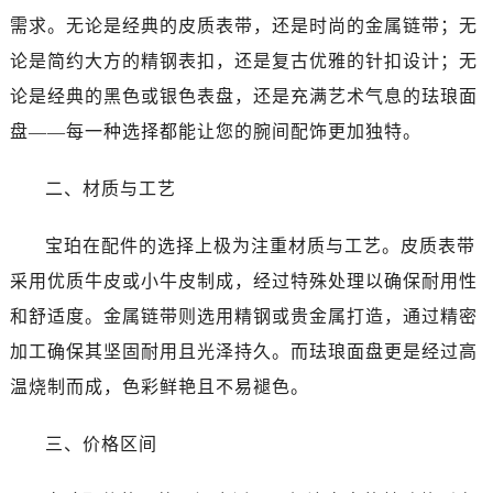
合肥市蜀山区潜山路111号万象城华润大厦B座12楼03室（需提前预约）
需求。无论是经典的皮质表带，还是时尚的金属链带；无
泉州市丰泽区宝洲路729号浦西万达中心写字楼A座7楼709室（需提前预约）
论是简约大方的精钢表扣，还是复古优雅的针扣设计；无
青岛市南区山东路6号华润大厦B座22层04室（需提前预约）
论是经典的黑色或银色表盘，还是充满艺术气息的珐琅面
烟台市芝罘区胜利路139号万达金融中心A座907室（需提前预约）
盘——每一种选择都能让您的腕间配饰更加独特。
长春市朝阳区西安大路727号中银大厦A座(旺进大厦)18层09室（需提前预约）
贵阳市南明区都司高架桥路33号亨特国际金融中心14楼14D（需提前预约）
二、材质与工艺
昆明市盘龙区北京路928号同德昆明广场写字楼10层06室（需提前预约）
石家庄市长安区中山东路39号勒泰中心写字楼B座13层07室（需提前预约）
宝珀在配件的选择上极为注重材质与工艺。皮质表带
西安市碑林区南关正街88号华侨城长安国际中心E座6楼10室（需提前预约）
采用优质牛皮或小牛皮制成，经过特殊处理以确保耐用性
海口市龙华区金贸东路5号海口华润大厦B座17层1707室（需提前预约）
和舒适度。金属链带则选用精钢或贵金属打造，通过精密
唐山市路南区新华东道100号万达广场写字楼A座10层1002室（需提前预约）
台州市椒江区东海大道1800号腾达中心东1幢20楼2002室（需提前预约）
加工确保其坚固耐用且光泽持久。而珐琅面盘更是经过高
内蒙古自治区呼和浩特市玉泉区大学西街70号华润万象城写字楼（鄂尔多斯大厦）23层2326室（需提前预约）
温烧制而成，色彩鲜艳且不易褪色。
甘肃省兰州市七里河区西津西路16号兰州中心写字楼21层2102室（需提前预约）
重庆市解放碑渝中区民权路28号英利国际金融中心写字楼20层01室（需提前预约）
三、价格区间
黑龙江省大庆市萨尔图区会战大街宝珀售后服务中心（需提前预约）