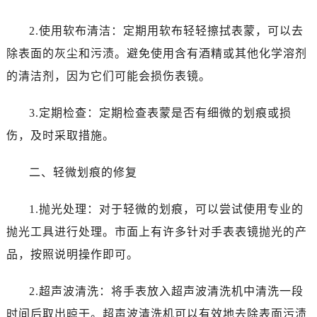
沈阳市沈河区中街路137号亨得利名表服务中心（品牌授权店）1层整层（需提前预约）
沈阳市沈河区中街路83号亨得利名表服务中心（品牌授权店）1层整层（需提前预约）
2.使用软布清洁：定期用软布轻轻擦拭表蒙，可以去
乌鲁木齐市天山区红山路26号时代广场（CCMALL）C座17层17-B（需提前预约）
除表面的灰尘和污渍。避免使用含有酒精或其他化学溶剂
温州市鹿城区锦绣路1067号置信广场10层1015室（需提前预约）
的清洁剂，因为它们可能会损伤表镜。
哈尔滨市道里区友谊西路600号富力中心T2座写字楼29层03室（需提前预约）
大连市中山区人民路15号国际金融大厦7层G室（需提前预约）
3.定期检查：定期检查表蒙是否有细微的划痕或损
佛山市禅城区季华五路57号万科金融中心C座12层1205室（需提前预约）
伤，及时采取措施。
东莞市东城街道鸿福东路1号民盈国贸中心T1写字楼9层907室（需提前预约）
无锡市梁溪区人民中路139号恒隆广场写字楼1座11层1104室（需提前预约）
二、轻微划痕的修复
南通市崇川区工农路57号圆融广场写字楼16层1603室（需提前预约）
苏州市苏州工业园区星港街199号苏州中心办公楼C座22层08室（需提前预约）
1.抛光处理：对于轻微的划痕，可以尝试使用专业的
武汉市江汉区解放大道686号世界贸易大厦38层09室（需提前预约）
抛光工具进行处理。市面上有许多针对手表表镜抛光的产
南宁市青秀区金湖路59号地王大厦12楼1224室（需提前预约）
品，按照说明操作即可。
合肥市蜀山区潜山路111号万象城华润大厦B座12楼03室（需提前预约）
泉州市丰泽区宝洲路729号浦西万达中心写字楼A座7楼709室（需提前预约）
2.超声波清洗：将手表放入超声波清洗机中清洗一段
青岛市南区山东路6号华润大厦B座22层04室（需提前预约）
时间后取出晾干。超声波清洗机可以有效地去除表面污渍