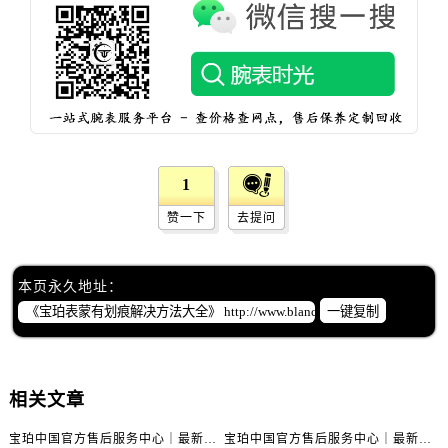
辽宁省鞍山市铁东区站前街宝珀售后服务中心（需提前预约）
辽宁省本溪市平山区胜利路宝珀售后服务中心（需提前预约）
辽宁省朝阳市双塔区新华路宝珀售后服务中心（需提前预约）
辽宁省丹东市振兴区七经街宝珀售后服务中心（需提前预约）
辽宁省抚顺市新抚区东一路宝珀售后服务中心（需提前预约）
辽宁省阜新市海州区解放大街宝珀售后服务中心（需提前预约）
辽宁省葫芦岛市连山区中央路宝珀售后服务中心（需提前预约）
1
辽宁省锦州市古塔区中央大街宝珀售后服务中心（需提前预约）
赞一下
去提问
辽宁省辽阳市白塔区新运大街宝珀售后服务中心（需提前预约）
辽宁省盘锦市兴隆台区石油大街宝珀售后服务中心（需提前预约）
本页永久地址：
辽宁省铁岭市银州区南马路宝珀售后服务中心（需提前预约）
一键复制
辽宁省营口市站前区市府路与渤海大街交叉口宝珀售后服务中心（需提前预约）
辽宁省沈阳市沈河区中街路137号亨得利名表维修授权店1楼宝珀售后服务中心（需提前预约）
辽宁省沈阳市沈河区中街路83号亨得利名表维修授权店1楼宝珀售后服务中心（需提前预约）
相关文章
北京市朝阳区建国门外大街甲6号华熙国际中心D座11层1102室宝珀售后服务中心（需提前预约）
北京市东城区东长安街1号王府井东方广场W3座6层602室宝珀售后服务中心（需提前预约）
宝珀中国官方售后服务中心｜最新热线电话与地址权威信息通知（2026年7月最新）
宝珀中国官方售后服务中心｜最新热线和全部维修地址权威信息通知（2026年7月最新）