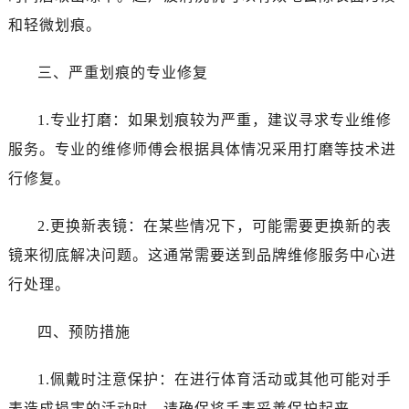
烟台市芝罘区胜利路139号万达金融中心A座907室（需提前预约）
和轻微划痕。
长春市朝阳区西安大路727号中银大厦A座(旺进大厦)18层09室（需提前预约）
贵阳市南明区都司高架桥路33号亨特国际金融中心14楼14D（需提前预约）
三、严重划痕的专业修复
昆明市盘龙区北京路928号同德昆明广场写字楼10层06室（需提前预约）
石家庄市长安区中山东路39号勒泰中心写字楼B座13层07室（需提前预约）
1.专业打磨：如果划痕较为严重，建议寻求专业维修
西安市碑林区南关正街88号华侨城长安国际中心E座6楼10室（需提前预约）
服务。专业的维修师傅会根据具体情况采用打磨等技术进
海口市龙华区金贸东路5号海口华润大厦B座17层1707室（需提前预约）
行修复。
唐山市路南区新华东道100号万达广场写字楼A座10层1002室（需提前预约）
台州市椒江区东海大道1800号腾达中心东1幢20楼2002室（需提前预约）
2.更换新表镜：在某些情况下，可能需要更换新的表
内蒙古自治区呼和浩特市玉泉区大学西街70号华润万象城写字楼（鄂尔多斯大厦）23层2326室（需提前预约）
镜来彻底解决问题。这通常需要送到品牌维修服务中心进
甘肃省兰州市七里河区西津西路16号兰州中心写字楼21层2102室（需提前预约）
行处理。
重庆市解放碑渝中区民权路28号英利国际金融中心写字楼20层01室（需提前预约）
黑龙江省大庆市萨尔图区会战大街宝珀售后服务中心（需提前预约）
四、预防措施
黑龙江省鹤岗市向阳区红军路宝珀售后服务中心（需提前预约）
黑龙江省黑河市爱辉区中央街宝珀售后服务中心（需提前预约）
1.佩戴时注意保护：在进行体育活动或其他可能对手
黑龙江省鸡西市鸡冠区红军路宝珀售后服务中心（需提前预约）
表造成损害的活动时，请确保将手表妥善保护起来。