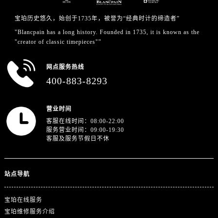
浙江省杭州市上城区钱江路1366号华润大厦A座5层503-5室宝珀售后服务中心（需提前预约）
浙江省湖州市吴兴区劳动路宝珀售后服务中心（需提前预约）
宝珀历史悠久，始创于1735年，被誉为“经典时计的缔造者”
浙江省嘉兴市南湖区广益路705号嘉兴世界贸易中心A座13层1304室宝珀售后服务中心（需提前预约）
"Blancpain has a long history. Founded in 1735, it is known as the
"creator of classic timepieces"”
浙江省金华市金东区东市南街777号金华万达广场4号楼22楼2209室宝珀售后服务中心（需提前预约）
浙江省丽水市莲都区解放街宝珀售后服务中心（需提前预约）
网点服务热线
浙江省宁波市江北区大闸南路500号来福士广场办公楼20层2009室宝珀售后服务中心（需提前预约）
400-883-8293
浙江省衢州市柯城区上街宝珀售后服务中心（需提前预约）
浙江省绍兴市越城区胜利东路379号世茂天际中心写字楼8层805室宝珀售后服务中心（需提前预约）
营业时间
浙江省舟山市定海区解放东路宝珀售后服务中心（需提前预约）
客服在线时间：08:00-22:00
澳门特别行政区大堂区议事亭前地（新马路）宝珀售后服务中心（需提前预约）
服务营业时间：09:00-19:30
客服及服务节假日不休
澳门特别行政区风顺堂区南湾大马路宝珀售后服务中心（需提前预约）
澳门特别行政区花地玛堂区关闸广场宝珀售后服务中心（需提前预约）
澳门特别行政区花王堂区大三巴商圈宝珀售后服务中心（需提前预约）
站点导航
澳门特别行政区嘉模堂区官也街宝珀售后服务中心（需提前预约）
澳门省路氹城市金光大道宝珀售后服务中心（需提前预约）
宝珀在线服务
澳门特别行政区望德堂区塔石广场宝珀售后服务中心（需提前预约）
宝珀维修服务介绍