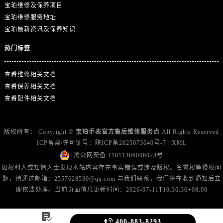
福建省福州市鼓楼区五四路128-1号恒力城写字楼15层03室宝珀售后服务中心（需提前预约）
宝珀维修及保养项目
福建省厦门市思明区湖滨东路95号万象城华润大厦B座11层1104室宝珀售后服务中心（需提前预约）
宝珀维修服务地址
宝珀最新资讯及保养知识
广东省潮州市潮安区新风路与潮汕路交汇处宝珀售后服务中心（需提前预约）
广东省广州市天河区天河路230号万菱汇国际中心A塔7层704室宝珀售后服务中心（需提前预约）
热门标签
广东省广州市越秀区环市东路371-375号世界贸易中心大厦南塔15层1507室宝珀售后服务中心（需提前预约）
广东省河源市源城区越王大道宝珀售后服务中心（需提前预约）
查看维修相关文档
查看保养相关文档
广东省惠州市惠城区江北文昌一路7号华贸大厦1座30层3005室宝珀售后服务中心（需提前预约）
查看配件相关文档
广东省江门市蓬江区广场西路宝珀售后服务中心（需提前预约）
广东省揭阳市榕城进贤门步行街宝珀售后服务中心（需提前预约）
广东省茂名市电白区水东街道迎宾大道宝珀售后服务中心（需提前预约）
版权所有：
Copyright ©
宝珀手表官方售后维修服务点
All Rights Reserved
广东省梅州市梅江区金燕大道宝珀售后服务中心（需提前预约）
ICP备案/许可证号：
陕ICP备2025073640号-7
|
XML
渝公网安备 11011306006028号
广东省清远市清城区湖西路宝珀售后服务中心（需提前预约）
如权利人或知情人士发现本站内容存在事实错误或涉及版权、名誉权等侵权问
广东省汕头市龙湖区长平路宝珀售后服务中心（需提前预约）
题，请通过邮箱：2557628530@qq.com 与我们联系，我们将在收到通知后立
广东省汕尾市城区香洲街道园林社区翠园街宝珀售后服务中心（需提前预约）
即依法处理。当前页面信息更新时间：2026-07-11T10:36:36+08:00
广东省韶关市武江区芙蓉新区与老城中心交汇处宝珀售后服务中心（需提前预约）
广东省深圳市罗湖区深南东路5001号华润大厦17层1701室宝珀售后服务中心（需提前预约）


400-883-8293