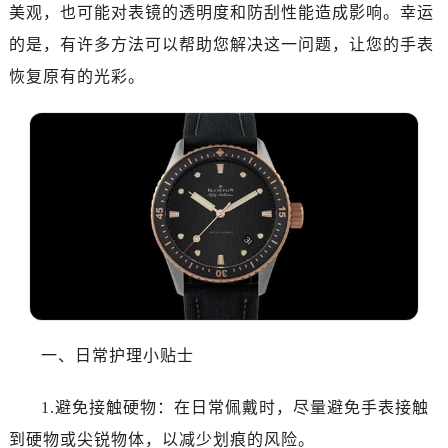
金华市金东区东市南街777号金华万达广场写字楼4号楼22层2209室（需提前预约）
美观，也可能对表镜的透明度和防刮性能造成影响。幸运
绍兴市越城区胜利东路379号世茂天际中心写字楼8层805室（需提前预约）
的是，有许多方法可以帮助您解决这一问题，让您的手表
嘉兴市南湖区广益路705号嘉兴世界贸易中心写字楼A座13层1304室（需提前预约）
恢复原有的光彩。
南昌市红谷滩新区红谷中大道998号绿地双子塔（中央广场）A1座办公楼14层07室（需提前预约）
济南市历下区经十路11111号华润中心写字楼（万象城）15层1508室（需提前预约）
广州市天河区天河路230号万菱汇国际中心写字楼A塔7层704室（需提前预约）
广州市越秀区环市东路371-375号世界贸易中心大厦南塔写字楼15层07室（需提前预约）
深圳市罗湖区深南东路5001号华润大厦写字楼17层1701室（需提前预约）
惠州市惠城区江北文昌一路7号华贸大厦写字楼1座30层05室（需提前预约）
厦门市思明区湖滨东路95号华润大厦写字楼B座11层1104室（需提前预约）
福州市鼓楼区五四路128-1号恒力城写字楼15层03室（需提前预约）
成都市锦江区人民东路6号SAC东原中心写字楼24层2406B室（需提前预约）
重庆市江北区观音桥步行街2号融恒时代广场写字楼9层902室（需提前预约）
一、日常护理小贴士
长沙市芙蓉区定王台街道建湘路393号世茂环球金融中心写字楼（芙蓉广场）10层13室（需提前预约）
郑州市二七区铭功路10号华润大厦写字楼29层2905室（需提前预约）
1.避免接触硬物：在日常佩戴时，尽量避免手表接触
太原市迎泽区解放路15号亨得利名表服务中心（品牌授权店）3层整层（需提前预约）
到硬物或尖锐物体，以减少划痕的风险。