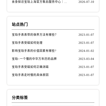
安徽省黄山市屯溪区黄山西路宝珀售后服务中心（需提前预约）
亲身探访宝珀上海官方售后服务中心｜网点地址及售后热线（2026年7月最新）
2026-07-10
安徽省六安市金安区解放中路宝珀售后服务中心（需提前预约）
安徽省马鞍山市雨山区湖南西路宝珀售后服务中心（需提前预约）
安徽省宿州市埇桥区人民中路宝珀售后服务中心（需提前预约）
站点热门
安徽省铜陵市铜官区石城大道宝珀售后服务中心（需提前预约）
宝珀手表表带的保养方法有哪些？
2023-01-07
安徽省芜湖市镜湖区中山路步行街宝珀售后服务中心（需提前预约）
安徽省宣城市宣州区叠嶂西路宝珀售后服务中心（需提前预约）
宝珀手表受磁如何处理
2023-01-07
福建省龙岩市新罗区九一南路宝珀售后服务中心（需提前预约）
影响宝珀手表的价值因素有哪些?
2024-01-02
福建省南平市建阳区人民西路宝珀售后服务中心（需提前预约）
宝珀~一个懂的中华万年历的品牌
2023-03-04
福建省宁德市蕉城区天湖东路宝珀售后服务中心（需提前预约）
宝珀手表受磁如何正确消磁
2023-01-07
福建省莆田市城厢区霞林街道荔华东大道宝珀售后服务中心（需提前预约）
福建省三明市三元区东乾二路宝珀售后服务中心（需提前预约）
宝珀手表走时慢的具体原因
2023-01-07
福建省漳州市龙文区步港路宝珀售后服务中心（需提前预约）
江苏省常州市新北区龙锦路1590号现代传媒中心5号楼10层1008室宝珀售后服务中心（需提前预约）
江苏省淮安市清江浦区淮海北路宝珀售后服务中心（需提前预约）
分类标签
江苏省连云港市海州区通灌北路宝珀售后服务中心（需提前预约）