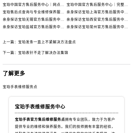
河北省保定市竞秀区朝阳北大街北国先天下宝珀售后服务中心（需提前预约）
宝珀中国官方售后服务中心｜网点地址与24小时热线权威信息通知（2026年7月最新）
宝珀中国官方售后服务中心｜完整网点地址与热线权威信息通知（2026年7月最新）
内蒙古自治区阿拉善盟市左旗土尔扈特大街宝珀售后服务中心（需提前预约）
宝珀售后点查询与专业维修保养服务指南权威公示（2026年7月最新）
亲身探访宝珀上海官方售后服务中心｜网点地址及售后热线（2026年7月最新）
内蒙古自治区巴彦淖尔市临河区新华街宝珀售后服务中心（需提前预约）
亲身探访宝珀无锡官方售后服务中心｜全部网点地址电话（2026年7月最新）
亲身探访宝珀西安官方售后服务中心｜官方电话及服务网点地址（2026年7月最新）
亲身探访宝珀盐城官方售后服务中心｜地址与联系电话（2026年7月最新）
亲身探访宝珀常州官方售后服务中心｜完整地址与联系电话（2026年7月最新）
内蒙古自治区包头市青山区幸福路甲3号王府井百货名表维修宝珀售后服务中心（需提前预约）
内蒙古自治区赤峰市红山区哈达街宝珀售后服务中心（需提前预约）
上一篇：
宝珀发条一直上不紧解决方法盘点
内蒙古自治区鄂尔多斯市东胜区伊金霍洛街宝珀售后服务中心（需提前预约）
内蒙古自治区呼伦贝尔市海拉尔区中央街宝珀售后服务中心（需提前预约）
下一篇：
宝珀表针不走了解决办法集锦
内蒙古自治区通辽市科尔沁区明仁大街宝珀售后服务中心（需提前预约）
内蒙古自治区乌海市海勃湾区人民南路宝珀售后服务中心（需提前预约）
了解更多
内蒙古自治区乌兰察布市集宁区恩和大街宝珀售后服务中心（需提前预约）
内蒙古自治区锡林郭勒盟市锡林浩特市光明街与额尔敦路交叉口宝珀售后服务中心（需提前预约）
宝珀手表维修服务点
内蒙古自治区兴安盟市乌兰浩特市兴安大街宝珀售后服务中心（需提前预约）
山西省大同市平城区迎宾街宝珀售后服务中心（需提前预约）
宝珀手表维修服务中心
山西省晋城市城区黄华街宝珀售后服务中心（需提前预约）
山西省晋中市榆次区顺城街宝珀售后服务中心（需提前预约）
宝珀手表官方售后维修服务点
拥有专业团队，致力于为客户
提供专业的维修和保养服务。我们的技师拥有丰富的经验，
山西省临汾市尧都区解放路宝珀售后服务中心（需提前预约）