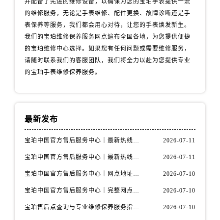
并配备了先进的维修设备，以确保为您的宝珀手表提供一流
山西省吕梁市离石区永宁中路与建设街交叉口宝珀售后服务中心（需提前预约）
的维修服务，无论是手表维修、配件更换、故障诊断还是手
山西省朔州市朔城区怡西路与鄯阳西街交汇处宝珀售后服务中心（需提前预约）
表保养等服务，我们都会用心对待，让您的手表焕发新生。
山西省忻州市忻府区和平东街与七一南路交叉口宝珀售后服务中心（需提前预约）
我们的宝珀维修保养服务网点遍布全国各地，为您提供便捷
山西省阳泉市郊区平阳东街与新城大道交叉口宝珀售后服务中心（需提前预约）
的宝珀维修中心选择。如果您有任何问题或需要维修服务，
山西省运城市盐湖区河东街宝珀售后服务中心（需提前预约）
请随时联系我们的客服团队，我们将全力以赴为您提供专业
的宝珀手表维修保养服务。
山西省长治市潞州区英雄中路宝珀售后服务中心（需提前预约）
山西省太原市迎泽区迎泽街道解放路15号亨得利名表维修授权店3楼宝珀售后服务中心（需提前预约）
天津市和平区赤峰道136号天津国际金融中心26层2603室宝珀售后服务中心（需提前预约）
安徽省安庆市迎江区人民路宝珀售后服务中心（需提前预约）
最新发布
安徽省蚌埠市蚌山区淮河路宝珀售后服务中心（需提前预约）
宝珀中国官方售后服务中心｜最新热线电话与地址权威信息通知（2026年7月最新）
2026-07-11
安徽省亳州市谯城区魏武大道宝珀售后服务中心（需提前预约）
安徽省池州市贵池区长江路宝珀售后服务中心（需提前预约）
宝珀中国官方售后服务中心｜最新热线和全部维修地址权威信息通知（2026年7月最新）
2026-07-11
安徽省滁州市琅琊区南谯北路宝珀售后服务中心（需提前预约）
宝珀中国官方售后服务中心｜网点地址与24小时热线权威信息通知（2026年7月最新）
2026-07-10
安徽省阜阳市颍州区颍州北路宝珀售后服务中心（需提前预约）
宝珀中国官方售后服务中心｜完整网点地址与热线权威信息通知（2026年7月最新）
2026-07-10
安徽省淮北市相山区淮海路宝珀售后服务中心（需提前预约）
宝珀售后点查询与专业维修保养服务指南权威公示（2026年7月最新）
2026-07-10
安徽省淮南市田家庵区国庆中路宝珀售后服务中心（需提前预约）