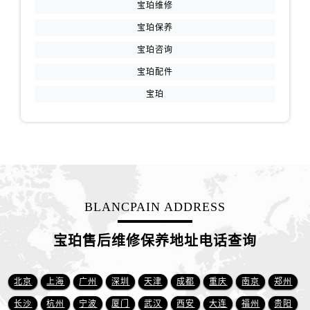
江苏省南京市秦淮区中山南路1号南京中心22层22-C1-C3室宝珀售后服务中心（需提前预约）
宝珀维修
江苏省宿迁市宿城区西湖路宝珀售后服务中心（需提前预约）
宝珀保养
江苏省泰州市海陵区永定东路399号置地商务中心东塔（华润万象城）17层1706室宝珀售后服务中心（需提前预约）
宝珀咨询
江苏省徐州市鼓楼区淮海东路29号苏宁广场IFC国际金融中心35层3508室宝珀售后服务中心（需提前预约）
宝珀配件
江苏省盐城市盐都区世纪大道5号盐城金融城写字楼1号楼16层1604室宝珀售后服务中心（需提前预约）
宝珀
江苏省扬州市邗江区国展路29号星耀天地写字楼1号楼18层1803室宝珀售后服务中心（需提前预约）
江苏省镇江市京口区中山东路宝珀售后服务中心（需提前预约）
江西省抚州市临川区赣东大道宝珀售后服务中心（需提前预约）
江西省赣州市章贡区文清路宝珀售后服务中心（需提前预约）
江西省吉安市吉州区井冈山大道宝珀售后服务中心（需提前预约）
江西省景德镇市珠山区珠山中路宝珀售后服务中心（需提前预约）
BLANCPAIN ADDRESS
江西省九江市浔阳区浔阳路宝珀售后服务中心（需提前预约）
江西省南昌市红谷滩新区红谷中大道998号绿地双子塔（中央广场）A1座办公楼14层1407室宝珀售后服务中心（需提前预约）
宝珀售后维修保养地址电话查询
江西省萍乡市安源区萍安北大道与康庄路交叉口宝珀售后服务中心（需提前预约）
江西省上饶市信州区滨江西路宝珀售后服务中心（需提前预约）
北京
上海
广州
深圳
天津
成都
重庆
南京
郑州
江西省新余市渝水区北湖西路宝珀售后服务中心（需提前预约）
长沙
杭州
宁波
厦门
武汉
西安
大连
福州
贵阳