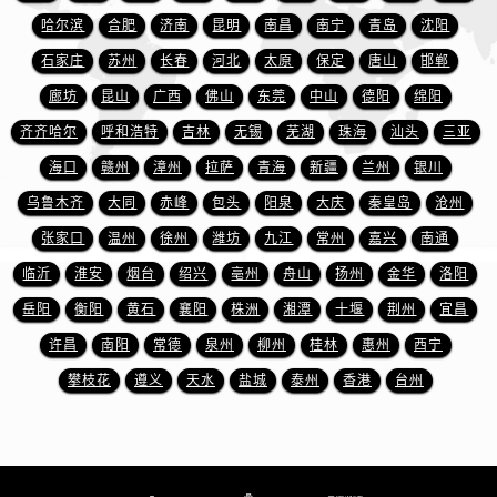
江西省宜春市袁州区中山中路宝珀售后服务中心（需提前预约）
哈尔滨
合肥
济南
昆明
南昌
南宁
青岛
沈阳
江西省鹰潭市月湖区胜利东路宝珀售后服务中心（需提前预约）
石家庄
苏州
长春
河北
太原
保定
唐山
邯郸
山东省德州市德城区东风中路宝珀售后服务中心（需提前预约）
廊坊
昆山
广西
佛山
东莞
中山
德阳
绵阳
山东省东营市东营区济南路宝珀售后服务中心（需提前预约）
齐齐哈尔
呼和浩特
吉林
无锡
芜湖
珠海
汕头
三亚
山东省济南市历下区经十路11111号华润中心写字楼（万象城）15层1508室宝珀售后服务中心（需提前预约）
山东省济宁市任城区太白楼路宝珀售后服务中心（需提前预约）
海口
赣州
漳州
拉萨
青海
新疆
兰州
银川
山东省莱芜市文化南路8号银座商城名表维修一楼名表维修宝珀售后服务中心（需提前预约）
乌鲁木齐
大同
赤峰
包头
阳泉
大庆
秦皇岛
沧州
山东省临沂市兰山区解放路宝珀售后服务中心（需提前预约）
张家口
温州
徐州
潍坊
九江
常州
嘉兴
南通
山东省日照市东港区烟台路宝珀售后服务中心（需提前预约）
临沂
淮安
烟台
绍兴
亳州
舟山
扬州
金华
洛阳
山东省泰安市泰山区财源街道泰山大街宝珀售后服务中心（需提前预约）
岳阳
衡阳
黄石
襄阳
株洲
湘潭
十堰
荆州
宜昌
山东省威海市环翠区新威海路89号振华商厦一楼名表维修宝珀售后服务中心（需提前预约）
许昌
南阳
常德
泉州
柳州
桂林
惠州
西宁
山东省潍坊市奎文区东风东街宝珀售后服务中心（需提前预约）
攀枝花
遵义
天水
盐城
泰州
香港
台州
山东省枣庄市滕州市北辛路与善国路交叉口宝珀售后服务中心（需提前预约）
山东省淄博市张店区金晶大道宝珀售后服务中心（需提前预约）
上海市黄浦区南京东路299号宏伊国际广场写字楼8层806室宝珀售后服务中心（需提前预约）
上海市徐汇区虹桥路3号港汇中心2座37层3705室宝珀售后服务中心（需提前预约）