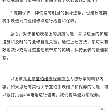
黑龙江省佳木斯市向阳区长安路宝珀售后服务中心（需提前预约）
黑龙江省牡丹江市东安区太平路宝珀售后服务中心（需提前预约）
2.定期保养：即使没有明显的损坏迹象，也建议定期
黑龙江省七台河市桃山区大同街宝珀售后服务中心（需提前预约）
将手表送到专业维修点进行检查和保养。
黑龙江省齐齐哈尔市龙沙区龙华路宝珀售后服务中心（需提前预约）
黑龙江省双鸭山市尖山区新兴大街宝珀售后服务中心（需提前预约）
总之，对于宝珀表蒙上的划痕问题，采取适当的护理
黑龙江省绥化市北林区新华街与康庄路交叉口宝珀售后服务中心（需提前预约）
措施和及时的专业修复是关键。通过上述方法，您可以有
黑龙江省伊春市伊美区通河路宝珀售后服务中心（需提前预约）
效地减少或消除这些划痕带来的影响，保持爱表的最佳状
吉林省白城市洮北区明仁南街宝珀售后服务中心（需提前预约）
态。
吉林省白山市浑江区浑江大街宝珀售后服务中心（需提前预约）
吉林省吉林市船营区河南街宝珀售后服务中心（需提前预约）
吉林省辽源市龙山区人民大街宝珀售后服务中心（需提前预约）
以上就是
北京宝珀维修服务中心
为您分享的精彩内
吉林省梅河口市新华街道梅河大街宝珀售后服务中心（需提前预约）
吉林省四平市铁东区紫气大路与南九经街交汇处宝珀售后服务中心（需提前预约）
容。如果您还有其他关于宝珀手表维护和保养的问题，可
吉林省松原市宁江区五环大街宝珀售后服务中心（需提前预约）
以拨打页面400电话进行咨询，我们将竭诚为您服务。
吉林省通化市东昌区环通乡江南大街宝珀售后服务中心（需提前预约）
吉林省延边市延吉市解放路宝珀售后服务中心（需提前预约）