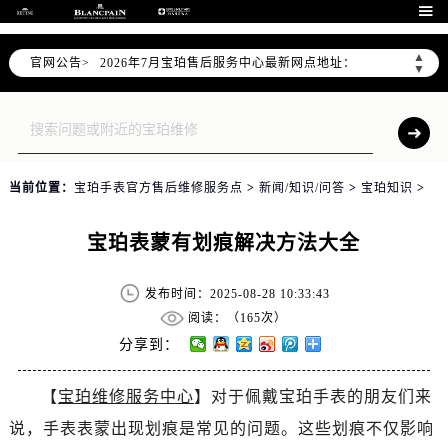
2026年7月宝珀全国官方售后客户服务热线：400-883-8293

宝珀官方全国统一服务热线400-883-8293，服务覆盖中国大陆、香港、澳门、台湾全部区域（非大陆需加拨“+86”）
▲
官网公告>
2026年7月宝珀售后服务中心最新网点地址：
▼
北京市东城区东长安街1号东方广场写字楼W3座6层602室（需提前预约）
北京市朝阳区建国门外大街甲6号华熙国际中心写字楼D座11层1102室（需提前预约）
天津市和平区赤峰道136号天津国际金融中心写字楼26层2603室（需提前预约）
上海市徐汇区虹桥路3号港汇中心写字楼2座37层3705室（需提前预约）
当前位置：
宝珀手表官方售后维修服务点
>
新闻/知识/问答
>
宝珀知识
>
上海市黄浦区南京东路299号宏伊国际广场写字楼8层806室（需提前预约）
南京市秦淮区中山南路1号（新街口）南京中心写字楼22层C1-1室（需提前预约）
宝珀表蒙有划痕解决方法大全
常州市新北区龙锦路1590号现代传媒中心写字楼5号楼10层1008室（需提前预约）
徐州市鼓楼区淮海东路29号苏宁广场IFC国际金融中心写字楼35层3508室（需提前预约）
发布时间：2025-08-28 10:33:43
扬州市邗江区国展路29号星耀天地写字楼1号楼18层1803室（需提前预约）
阅读：（
165次）
盐城市盐都区世纪大道5号盐城金融城写字楼1号楼16层1604室（需提前预约）
分享到：
泰州市海陵区永定东路399号置地商务中心东塔写字楼（华润万象城）17层1706室（需提前预约）
【
宝珀维修服务中心
】对于佩戴宝珀手表的朋友们来
宁波市江北区大闸南路500号来福士广场办公楼20层2009室（需提前预约）
说，手表表蒙出现划痕是常见的问题。这些划痕不仅影响
杭州市上城区钱江路1366号华润大厦写字楼A座5层503-5室（需提前预约）