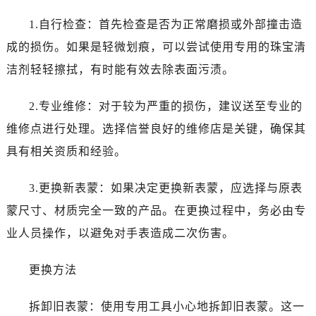
佛山市禅城区季华五路57号万科金融中心C座12层1205室（需提前预约）
1.自行检查：首先检查是否为正常磨损或外部撞击造
东莞市东城街道鸿福东路1号民盈国贸中心T1写字楼9层907室（需提前预约）
无锡市梁溪区人民中路139号恒隆广场写字楼1座11层1104室（需提前预约）
成的损伤。如果是轻微划痕，可以尝试使用专用的珠宝清
南通市崇川区工农路57号圆融广场写字楼16层1603室（需提前预约）
洁剂轻轻擦拭，有时能有效去除表面污渍。
苏州市苏州工业园区星港街199号苏州中心办公楼C座22层08室（需提前预约）
武汉市江汉区解放大道686号世界贸易大厦38层09室（需提前预约）
2.专业维修：对于较为严重的损伤，建议送至专业的
南宁市青秀区金湖路59号地王大厦12楼1224室（需提前预约）
维修点进行处理。选择信誉良好的维修店是关键，确保其
合肥市蜀山区潜山路111号万象城华润大厦B座12楼03室（需提前预约）
具有相关资质和经验。
泉州市丰泽区宝洲路729号浦西万达中心写字楼A座7楼709室（需提前预约）
青岛市南区山东路6号华润大厦B座22层04室（需提前预约）
3.更换新表蒙：如果决定更换新表蒙，应选择与原表
烟台市芝罘区胜利路139号万达金融中心A座907室（需提前预约）
蒙尺寸、材质完全一致的产品。在更换过程中，务必由专
长春市朝阳区西安大路727号中银大厦A座(旺进大厦)18层09室（需提前预约）
业人员操作，以避免对手表造成二次伤害。
贵阳市南明区都司高架桥路33号亨特国际金融中心14楼14D（需提前预约）
昆明市盘龙区北京路928号同德昆明广场写字楼10层06室（需提前预约）
更换方法
石家庄市长安区中山东路39号勒泰中心写字楼B座13层07室（需提前预约）
西安市碑林区南关正街88号华侨城长安国际中心E座6楼10室（需提前预约）
拆卸旧表蒙：使用专用工具小心地拆卸旧表蒙。这一