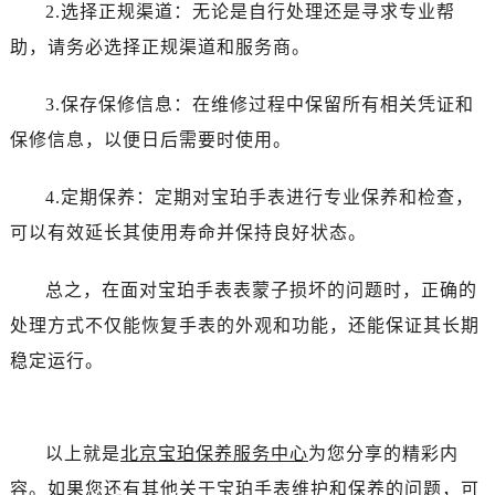
黑龙江省伊春市伊美区通河路宝珀售后服务中心（需提前预约）
2.选择正规渠道：无论是自行处理还是寻求专业帮
吉林省白城市洮北区明仁南街宝珀售后服务中心（需提前预约）
助，请务必选择正规渠道和服务商。
吉林省白山市浑江区浑江大街宝珀售后服务中心（需提前预约）
吉林省吉林市船营区河南街宝珀售后服务中心（需提前预约）
3.保存保修信息：在维修过程中保留所有相关凭证和
吉林省辽源市龙山区人民大街宝珀售后服务中心（需提前预约）
保修信息，以便日后需要时使用。
吉林省梅河口市新华街道梅河大街宝珀售后服务中心（需提前预约）
吉林省四平市铁东区紫气大路与南九经街交汇处宝珀售后服务中心（需提前预约）
4.定期保养：定期对宝珀手表进行专业保养和检查，
吉林省松原市宁江区五环大街宝珀售后服务中心（需提前预约）
可以有效延长其使用寿命并保持良好状态。
吉林省通化市东昌区环通乡江南大街宝珀售后服务中心（需提前预约）
吉林省延边市延吉市解放路宝珀售后服务中心（需提前预约）
总之，在面对宝珀手表表蒙子损坏的问题时，正确的
辽宁省鞍山市铁东区站前街宝珀售后服务中心（需提前预约）
处理方式不仅能恢复手表的外观和功能，还能保证其长期
辽宁省本溪市平山区胜利路宝珀售后服务中心（需提前预约）
稳定运行。
辽宁省朝阳市双塔区新华路宝珀售后服务中心（需提前预约）
辽宁省丹东市振兴区七经街宝珀售后服务中心（需提前预约）
辽宁省抚顺市新抚区东一路宝珀售后服务中心（需提前预约）
以上就是
北京宝珀保养服务中心
为您分享的精彩内
辽宁省阜新市海州区解放大街宝珀售后服务中心（需提前预约）
容。如果您还有其他关于宝珀手表维护和保养的问题，可