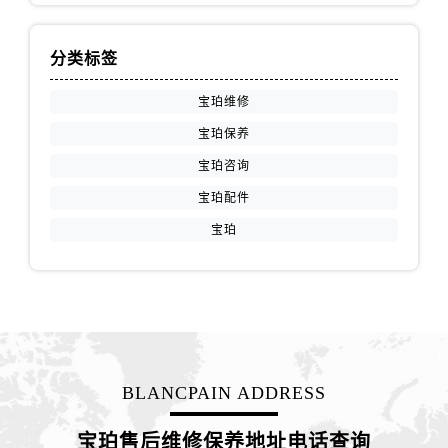
江苏省镇江市京口区中山东路宝珀售后服务中心（需提前预约）
江西省抚州市临川区赣东大道宝珀售后服务中心（需提前预约）
分类标签
江西省赣州市章贡区文清路宝珀售后服务中心（需提前预约）
江西省吉安市吉州区井冈山大道宝珀售后服务中心（需提前预约）
宝珀维修
江西省景德镇市珠山区珠山中路宝珀售后服务中心（需提前预约）
宝珀保养
江西省九江市浔阳区浔阳路宝珀售后服务中心（需提前预约）
宝珀咨询
江西省南昌市红谷滩新区红谷中大道998号绿地双子塔（中央广场）A1座办公楼14层1407室宝珀售后服务中心（需提前预约）
宝珀配件
江西省萍乡市安源区萍安北大道与康庄路交叉口宝珀售后服务中心（需提前预约）
宝珀
江西省上饶市信州区滨江西路宝珀售后服务中心（需提前预约）
江西省新余市渝水区北湖西路宝珀售后服务中心（需提前预约）
江西省宜春市袁州区中山中路宝珀售后服务中心（需提前预约）
江西省鹰潭市月湖区胜利东路宝珀售后服务中心（需提前预约）
山东省德州市德城区东风中路宝珀售后服务中心（需提前预约）
山东省东营市东营区济南路宝珀售后服务中心（需提前预约）
BLANCPAIN ADDRESS
山东省济南市历下区经十路11111号华润中心写字楼（万象城）15层1508室宝珀售后服务中心（需提前预约）
山东省济宁市任城区太白楼路宝珀售后服务中心（需提前预约）
宝珀售后维修保养地址电话查询