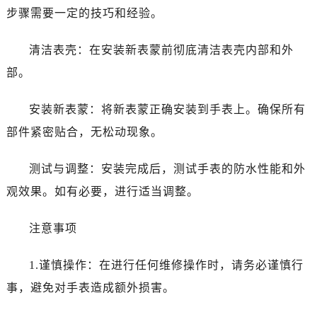
海口市龙华区金贸东路5号海口华润大厦B座17层1707室（需提前预约）
步骤需要一定的技巧和经验。
唐山市路南区新华东道100号万达广场写字楼A座10层1002室（需提前预约）
台州市椒江区东海大道1800号腾达中心东1幢20楼2002室（需提前预约）
清洁表壳：在安装新表蒙前彻底清洁表壳内部和外
内蒙古自治区呼和浩特市玉泉区大学西街70号华润万象城写字楼（鄂尔多斯大厦）23层2326室（需提前预约）
部。
甘肃省兰州市七里河区西津西路16号兰州中心写字楼21层2102室（需提前预约）
重庆市解放碑渝中区民权路28号英利国际金融中心写字楼20层01室（需提前预约）
安装新表蒙：将新表蒙正确安装到手表上。确保所有
黑龙江省大庆市萨尔图区会战大街宝珀售后服务中心（需提前预约）
部件紧密贴合，无松动现象。
黑龙江省鹤岗市向阳区红军路宝珀售后服务中心（需提前预约）
黑龙江省黑河市爱辉区中央街宝珀售后服务中心（需提前预约）
测试与调整：安装完成后，测试手表的防水性能和外
黑龙江省鸡西市鸡冠区红军路宝珀售后服务中心（需提前预约）
观效果。如有必要，进行适当调整。
黑龙江省佳木斯市向阳区长安路宝珀售后服务中心（需提前预约）
黑龙江省牡丹江市东安区太平路宝珀售后服务中心（需提前预约）
注意事项
黑龙江省七台河市桃山区大同街宝珀售后服务中心（需提前预约）
黑龙江省齐齐哈尔市龙沙区龙华路宝珀售后服务中心（需提前预约）
1.谨慎操作：在进行任何维修操作时，请务必谨慎行
黑龙江省双鸭山市尖山区新兴大街宝珀售后服务中心（需提前预约）
事，避免对手表造成额外损害。
黑龙江省绥化市北林区新华街与康庄路交叉口宝珀售后服务中心（需提前预约）