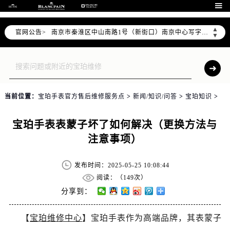
上海市徐汇区虹桥路3号港汇中心写字楼2座37层3705室（需提前预约）

上海市黄浦区南京东路299号宏伊国际广场写字楼8层806室（需提前预约）
▲
官网公告>
南京市秦淮区中山南路1号（新街口）南京中心写字楼22层C1-1室（需提前预约）
▼
常州市新北区龙锦路1590号现代传媒中心写字楼5号楼10层1008室（需提前预约）
徐州市鼓楼区淮海东路29号苏宁广场IFC国际金融中心写字楼35层3508室（需提前预约）
扬州市邗江区国展路29号星耀天地写字楼1号楼18层1803室（需提前预约）
盐城市盐都区世纪大道5号盐城金融城写字楼1号楼16层1604室（需提前预约）
当前位置：
宝珀手表官方售后维修服务点
>
新闻/知识/问答
>
宝珀知识
>
泰州市海陵区永定东路399号置地商务中心东塔写字楼（华润万象城）17层1706室（需提前预约）
宁波市江北区大闸南路500号来福士广场办公楼20层2009室（需提前预约）
宝珀手表表蒙子坏了如何解决（更换方法与
杭州市上城区钱江路1366号华润大厦写字楼A座5层503-5室（需提前预约）
注意事项）
金华市金东区东市南街777号金华万达广场写字楼4号楼22层2209室（需提前预约）
绍兴市越城区胜利东路379号世茂天际中心写字楼8层805室（需提前预约）
发布时间：2025-05-25 10:08:44
嘉兴市南湖区广益路705号嘉兴世界贸易中心写字楼A座13层1304室（需提前预约）
阅读：（
149次）
南昌市红谷滩新区红谷中大道998号绿地双子塔（中央广场）A1座办公楼14层07室（需提前预约）
分享到：
济南市历下区经十路11111号华润中心写字楼（万象城）15层1508室（需提前预约）
【
宝珀维修中心
】宝珀手表作为高端品牌，其表蒙子
广州市天河区天河路230号万菱汇国际中心写字楼A塔7层704室（需提前预约）