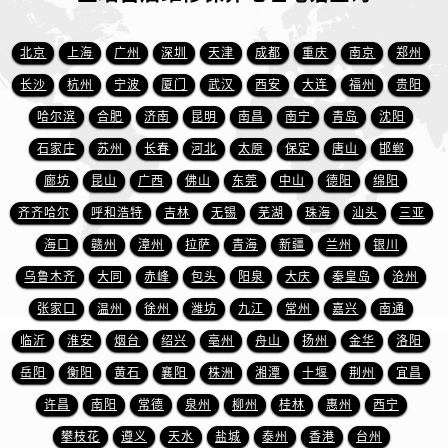
山东省莱芜市文化南路8号银座商城名表维修一楼名表维修宝珀售后服务中心（需提前预约）
山东省临沂市兰山区解放路宝珀售后服务中心（需提前预约）
北京
上海
广州
深圳
天津
成都
重庆
南京
郑州
山东省日照市东港区烟台路宝珀售后服务中心（需提前预约）
长沙
杭州
宁波
厦门
武汉
西安
大连
福州
贵阳
山东省泰安市泰山区财源街道泰山大街宝珀售后服务中心（需提前预约）
哈尔滨
合肥
济南
昆明
南昌
南宁
青岛
沈阳
山东省威海市环翠区新威海路89号振华商厦一楼名表维修宝珀售后服务中心（需提前预约）
山东省潍坊市奎文区东风东街宝珀售后服务中心（需提前预约）
石家庄
苏州
长春
河北
太原
保定
唐山
邯郸
山东省枣庄市滕州市北辛路与善国路交叉口宝珀售后服务中心（需提前预约）
廊坊
昆山
广西
佛山
东莞
中山
德阳
绵阳
山东省淄博市张店区金晶大道宝珀售后服务中心（需提前预约）
齐齐哈尔
呼和浩特
吉林
无锡
芜湖
珠海
汕头
三亚
上海市黄浦区南京东路299号宏伊国际广场写字楼8层806室宝珀售后服务中心（需提前预约）
海口
赣州
漳州
拉萨
青海
新疆
兰州
银川
上海市徐汇区虹桥路3号港汇中心2座37层3705室宝珀售后服务中心（需提前预约）
乌鲁木齐
大同
赤峰
包头
阳泉
大庆
秦皇岛
沧州
浙江省杭州市上城区钱江路1366号华润大厦A座5层503-5室宝珀售后服务中心（需提前预约）
张家口
温州
徐州
潍坊
九江
常州
嘉兴
南通
浙江省湖州市吴兴区劳动路宝珀售后服务中心（需提前预约）
临沂
淮安
烟台
绍兴
亳州
舟山
扬州
金华
洛阳
浙江省嘉兴市南湖区广益路705号嘉兴世界贸易中心A座13层1304室宝珀售后服务中心（需提前预约）
浙江省金华市金东区东市南街777号金华万达广场4号楼22楼2209室宝珀售后服务中心（需提前预约）
岳阳
衡阳
黄石
襄阳
株洲
湘潭
十堰
荆州
宜昌
浙江省丽水市莲都区解放街宝珀售后服务中心（需提前预约）
许昌
南阳
常德
泉州
柳州
桂林
惠州
西宁
浙江省宁波市江北区大闸南路500号来福士广场办公楼20层2009室宝珀售后服务中心（需提前预约）
攀枝花
遵义
天水
盐城
泰州
香港
台州