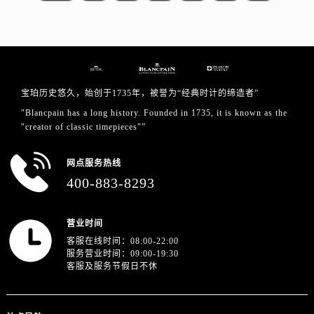
浙江省衢州市柯城区上街宝珀售后服务中心（需提前预约）
浙江省绍兴市越城区胜利东路379号世茂天际中心写字楼8层805室宝珀售后服务中心（需提前预约）
浙江省舟山市定海区解放东路宝珀售后服务中心（需提前预约）
澳门特别行政区大堂区议事亭前地（新马路）宝珀售后服务中心（需提前预约）
澳门特别行政区风顺堂区南湾大马路宝珀售后服务中心（需提前预约）
宝珀历史悠久，始创于1735年，被誉为“经典时计的缔造者”
澳门特别行政区花地玛堂区关闸广场宝珀售后服务中心（需提前预约）
"Blancpain has a long history. Founded in 1735, it is known as the
澳门特别行政区花王堂区大三巴商圈宝珀售后服务中心（需提前预约）
"creator of classic timepieces"”
澳门特别行政区嘉模堂区官也街宝珀售后服务中心（需提前预约）
澳门省路氹城市金光大道宝珀售后服务中心（需提前预约）
网点服务热线
400-883-8293
澳门特别行政区望德堂区塔石广场宝珀售后服务中心（需提前预约）
福建省福州市鼓楼区五四路128-1号恒力城写字楼15层03室宝珀售后服务中心（需提前预约）
福建省厦门市思明区湖滨东路95号万象城华润大厦B座11层1104室宝珀售后服务中心（需提前预约）
营业时间
广东省潮州市潮安区新风路与潮汕路交汇处宝珀售后服务中心（需提前预约）
客服在线时间：08:00-22:00
服务营业时间：09:00-19:30
广东省广州市天河区天河路230号万菱汇国际中心A塔7层704室宝珀售后服务中心（需提前预约）
客服及服务节假日不休
广东省广州市越秀区环市东路371-375号世界贸易中心大厦南塔15层1507室宝珀售后服务中心（需提前预约）
广东省河源市源城区越王大道宝珀售后服务中心（需提前预约）