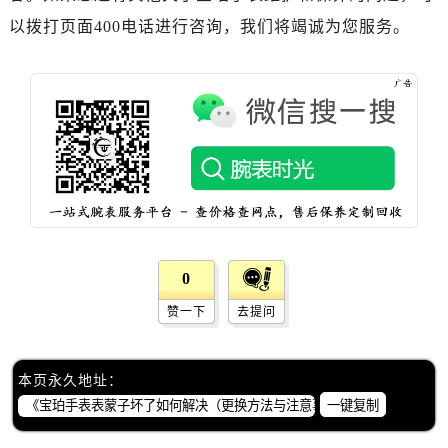
辽宁省葫芦岛市连山区中央路宝珀售后服务中心（需提前预约）
以拨打页面400电话进行咨询，我们将竭诚为您服务。
辽宁省锦州市古塔区中央大街宝珀售后服务中心（需提前预约）
辽宁省辽阳市白塔区新运大街宝珀售后服务中心（需提前预约）
辽宁省盘锦市兴隆台区石油大街宝珀售后服务中心（需提前预约）
辽宁省铁岭市银州区南马路宝珀售后服务中心（需提前预约）
辽宁省营口市站前区市府路与渤海大街交叉口宝珀售后服务中心（需提前预约）
辽宁省沈阳市沈河区中街路137号亨得利名表维修授权店1楼宝珀售后服务中心（需提前预约）
辽宁省沈阳市沈河区中街路83号亨得利名表维修授权店1楼宝珀售后服务中心（需提前预约）
北京市朝阳区建国门外大街甲6号华熙国际中心D座11层1102室宝珀售后服务中心（需提前预约）
北京市东城区东长安街1号王府井东方广场W3座6层602室宝珀售后服务中心（需提前预约）
0
河北省保定市竞秀区朝阳北大街北国先天下宝珀售后服务中心（需提前预约）
赞一下
去提问
内蒙古自治区阿拉善盟市左旗土尔扈特大街宝珀售后服务中心（需提前预约）
内蒙古自治区巴彦淖尔市临河区新华街宝珀售后服务中心（需提前预约）
内蒙古自治区包头市青山区幸福路甲3号王府井百货名表维修宝珀售后服务中心（需提前预约）
本页永久地址：
内蒙古自治区赤峰市红山区哈达街宝珀售后服务中心（需提前预约）
一键复制
内蒙古自治区鄂尔多斯市东胜区伊金霍洛街宝珀售后服务中心（需提前预约）