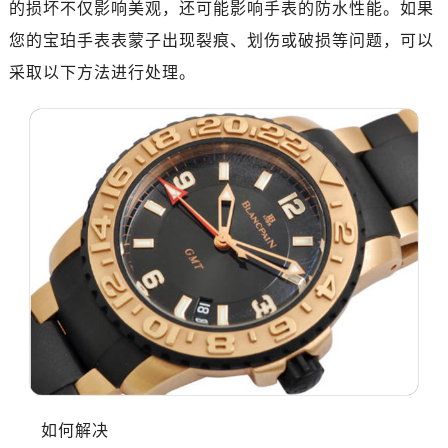
的损坏不仅影响美观，还可能影响手表的防水性能。如果
广州市越秀区环市东路371-375号世界贸易中心大厦南塔写字楼15层07室（需提前预约）
深圳市罗湖区深南东路5001号华润大厦写字楼17层1701室（需提前预约）
您的宝珀手表表蒙子出现裂痕、划伤或破损等问题，可以
惠州市惠城区江北文昌一路7号华贸大厦写字楼1座30层05室（需提前预约）
采取以下方法进行处理。
厦门市思明区湖滨东路95号华润大厦写字楼B座11层1104室（需提前预约）
福州市鼓楼区五四路128-1号恒力城写字楼15层03室（需提前预约）
成都市锦江区人民东路6号SAC东原中心写字楼24层2406B室（需提前预约）
重庆市江北区观音桥步行街2号融恒时代广场写字楼9层902室（需提前预约）
长沙市芙蓉区定王台街道建湘路393号世茂环球金融中心写字楼（芙蓉广场）10层13室（需提前预约）
郑州市二七区铭功路10号华润大厦写字楼29层2905室（需提前预约）
太原市迎泽区解放路15号亨得利名表服务中心（品牌授权店）3层整层（需提前预约）
沈阳市沈河区中街路137号亨得利名表服务中心（品牌授权店）1层整层（需提前预约）
沈阳市沈河区中街路83号亨得利名表服务中心（品牌授权店）1层整层（需提前预约）
乌鲁木齐市天山区红山路26号时代广场（CCMALL）C座17层17-B（需提前预约）
温州市鹿城区锦绣路1067号置信广场10层1015室（需提前预约）
哈尔滨市道里区友谊西路600号富力中心T2座写字楼29层03室（需提前预约）
大连市中山区人民路15号国际金融大厦7层G室（需提前预约）
如何解决