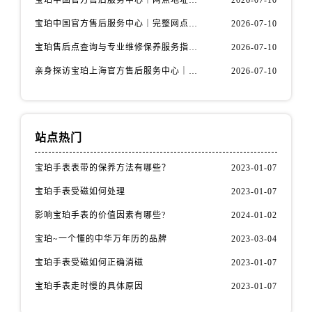
宝珀中国官方售后服务中心｜网点地址与24小时热线权威信息通知（2026年7月最新）
2026-07-10
安徽省宣城市宣州区叠嶂西路宝珀售后服务中心（需提前预约）
宝珀中国官方售后服务中心｜完整网点地址与热线权威信息通知（2026年7月最新）
2026-07-10
福建省龙岩市新罗区九一南路宝珀售后服务中心（需提前预约）
福建省南平市建阳区人民西路宝珀售后服务中心（需提前预约）
宝珀售后点查询与专业维修保养服务指南权威公示（2026年7月最新）
2026-07-10
福建省宁德市蕉城区天湖东路宝珀售后服务中心（需提前预约）
亲身探访宝珀上海官方售后服务中心｜网点地址及售后热线（2026年7月最新）
2026-07-10
福建省莆田市城厢区霞林街道荔华东大道宝珀售后服务中心（需提前预约）
福建省三明市三元区东乾二路宝珀售后服务中心（需提前预约）
福建省漳州市龙文区步港路宝珀售后服务中心（需提前预约）
站点热门
江苏省常州市新北区龙锦路1590号现代传媒中心5号楼10层1008室宝珀售后服务中心（需提前预约）
江苏省淮安市清江浦区淮海北路宝珀售后服务中心（需提前预约）
宝珀手表表带的保养方法有哪些？
2023-01-07
江苏省连云港市海州区通灌北路宝珀售后服务中心（需提前预约）
宝珀手表受磁如何处理
2023-01-07
江苏省南京市秦淮区中山南路1号南京中心22层22-C1-C3室宝珀售后服务中心（需提前预约）
影响宝珀手表的价值因素有哪些?
2024-01-02
江苏省宿迁市宿城区西湖路宝珀售后服务中心（需提前预约）
江苏省泰州市海陵区永定东路399号置地商务中心东塔（华润万象城）17层1706室宝珀售后服务中心（需提前预约）
宝珀~一个懂的中华万年历的品牌
2023-03-04
江苏省徐州市鼓楼区淮海东路29号苏宁广场IFC国际金融中心35层3508室宝珀售后服务中心（需提前预约）
宝珀手表受磁如何正确消磁
2023-01-07
江苏省盐城市盐都区世纪大道5号盐城金融城写字楼1号楼16层1604室宝珀售后服务中心（需提前预约）
宝珀手表走时慢的具体原因
2023-01-07
江苏省扬州市邗江区国展路29号星耀天地写字楼1号楼18层1803室宝珀售后服务中心（需提前预约）