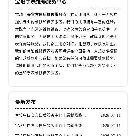
宝珀手表维修服务中心
山西省太原市迎泽区迎泽街道解放路15号亨得利名表维修授权店3楼宝珀售后服务中心（需提前预约）
天津市和平区赤峰道136号天津国际金融中心26层2603室宝珀售后服务中心（需提前预约）
宝珀手表官方售后维修服务点
拥有专业团队，致力于为客户
安徽省安庆市迎江区人民路宝珀售后服务中心（需提前预约）
提供专业的维修和保养服务。我们的技师拥有丰富的经验，
安徽省蚌埠市蚌山区淮河路宝珀售后服务中心（需提前预约）
并配备了先进的维修设备，以确保为您的宝珀手表提供一流
安徽省亳州市谯城区魏武大道宝珀售后服务中心（需提前预约）
的维修服务，无论是手表维修、配件更换、故障诊断还是手
表保养等服务，我们都会用心对待，让您的手表焕发新生。
安徽省池州市贵池区长江路宝珀售后服务中心（需提前预约）
我们的宝珀维修保养服务网点遍布全国各地，为您提供便捷
安徽省滁州市琅琊区南谯北路宝珀售后服务中心（需提前预约）
的宝珀维修中心选择。如果您有任何问题或需要维修服务，
安徽省阜阳市颍州区颍州北路宝珀售后服务中心（需提前预约）
请随时联系我们的客服团队，我们将全力以赴为您提供专业
安徽省淮北市相山区淮海路宝珀售后服务中心（需提前预约）
的宝珀手表维修保养服务。
安徽省淮南市田家庵区国庆中路宝珀售后服务中心（需提前预约）
安徽省黄山市屯溪区黄山西路宝珀售后服务中心（需提前预约）
安徽省六安市金安区解放中路宝珀售后服务中心（需提前预约）
最新发布
安徽省马鞍山市雨山区湖南西路宝珀售后服务中心（需提前预约）
安徽省宿州市埇桥区人民中路宝珀售后服务中心（需提前预约）
宝珀中国官方售后服务中心｜最新热线电话与地址权威信息通知（2026年7月最新）
2026-07-11
安徽省铜陵市铜官区石城大道宝珀售后服务中心（需提前预约）
宝珀中国官方售后服务中心｜最新热线和全部维修地址权威信息通知（2026年7月最新）
2026-07-11
安徽省芜湖市镜湖区中山路步行街宝珀售后服务中心（需提前预约）