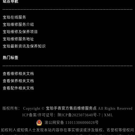
站点导航
广东省惠州市惠城区江北文昌一路7号华贸大厦1座30层3005室宝珀售后服务中心（需提前预约）
广东省江门市蓬江区广场西路宝珀售后服务中心（需提前预约）
宝珀在线服务
广东省揭阳市榕城进贤门步行街宝珀售后服务中心（需提前预约）
宝珀维修服务介绍
广东省茂名市电白区水东街道迎宾大道宝珀售后服务中心（需提前预约）
宝珀维修及保养项目
广东省梅州市梅江区金燕大道宝珀售后服务中心（需提前预约）
宝珀维修服务地址
广东省清远市清城区湖西路宝珀售后服务中心（需提前预约）
宝珀最新资讯及保养知识
广东省汕头市龙湖区长平路宝珀售后服务中心（需提前预约）
热门标签
广东省汕尾市城区香洲街道园林社区翠园街宝珀售后服务中心（需提前预约）
广东省韶关市武江区芙蓉新区与老城中心交汇处宝珀售后服务中心（需提前预约）
查看维修相关文档
广东省深圳市罗湖区深南东路5001号华润大厦17层1701室宝珀售后服务中心（需提前预约）
查看保养相关文档
广东省阳江市江城区东风一路宝珀售后服务中心（需提前预约）
查看配件相关文档
广东省云浮市云城区金山路宝珀售后服务中心（需提前预约）
广东省湛江市赤坎区观海北路宝珀售后服务中心（需提前预约）
版权所有：
Copyright ©
宝珀手表官方售后维修服务点
All Rights Reserved
广东省肇庆市端州区信安大道与砚都大道交汇处宝珀售后服务中心（需提前预约）
ICP备案/许可证号：
陕ICP备2025073640号-7
|
XML
广西壮族自治区百色市右江区中山二路宝珀售后服务中心（需提前预约）
渝公网安备 11011306006028号
广西壮族自治区北海市海城区北京路宝珀售后服务中心（需提前预约）
如权利人或知情人士发现本站内容存在事实错误或涉及版权、名誉权等侵权问