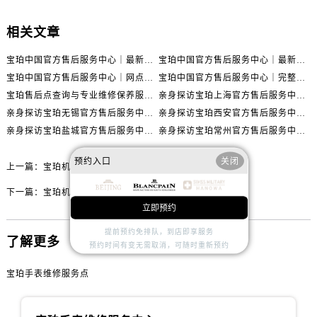
内蒙古自治区呼伦贝尔市海拉尔区中央街宝珀售后服务中心（需提前预约）
内蒙古自治区通辽市科尔沁区明仁大街宝珀售后服务中心（需提前预约）
相关文章
内蒙古自治区乌海市海勃湾区人民南路宝珀售后服务中心（需提前预约）
宝珀中国官方售后服务中心｜最新热线电话与地址权威信息通知（2026年7月最新）
宝珀中国官方售后服务中心｜最新热线和全部维修地址权威信息通知（2026年7月最新）
内蒙古自治区乌兰察布市集宁区恩和大街宝珀售后服务中心（需提前预约）
宝珀中国官方售后服务中心｜网点地址与24小时热线权威信息通知（2026年7月最新）
宝珀中国官方售后服务中心｜完整网点地址与热线权威信息通知（2026年7月最新）
内蒙古自治区锡林郭勒盟市锡林浩特市光明街与额尔敦路交叉口宝珀售后服务中心（需提前预约）
宝珀售后点查询与专业维修保养服务指南权威公示（2026年7月最新）
亲身探访宝珀上海官方售后服务中心｜网点地址及售后热线（2026年7月最新）
内蒙古自治区兴安盟市乌兰浩特市兴安大街宝珀售后服务中心（需提前预约）
亲身探访宝珀无锡官方售后服务中心｜全部网点地址电话（2026年7月最新）
亲身探访宝珀西安官方售后服务中心｜官方电话及服务网点地址（2026年7月最新）
山西省大同市平城区迎宾街宝珀售后服务中心（需提前预约）
亲身探访宝珀盐城官方售后服务中心｜地址与联系电话（2026年7月最新）
亲身探访宝珀常州官方售后服务中心｜完整地址与联系电话（2026年7月最新）
山西省晋城市城区黄华街宝珀售后服务中心（需提前预约）
预约入口
关闭
山西省晋中市榆次区顺城街宝珀售后服务中心（需提前预约）
上一篇：
宝珀机芯受损处理技巧深度解析
山西省临汾市尧都区解放路宝珀售后服务中心（需提前预约）
下一篇：
宝珀机芯生锈了解决方法
山西省吕梁市离石区永宁中路与建设街交叉口宝珀售后服务中心（需提前预约）
立即预约
山西省朔州市朔城区怡西路与鄯阳西街交汇处宝珀售后服务中心（需提前预约）
提前预约免排队，到店即享服务
了解更多
山西省忻州市忻府区和平东街与七一南路交叉口宝珀售后服务中心（需提前预约）
预约时间有变无需取消，可随时重新预约
山西省阳泉市郊区平阳东街与新城大道交叉口宝珀售后服务中心（需提前预约）
宝珀手表维修服务点
山西省运城市盐湖区河东街宝珀售后服务中心（需提前预约）
山西省长治市潞州区英雄中路宝珀售后服务中心（需提前预约）