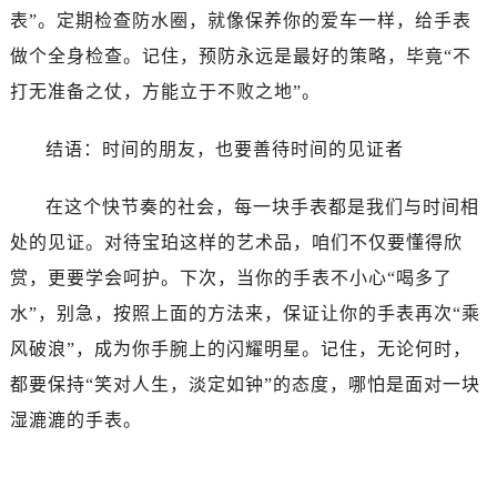
黑龙江省双鸭山市尖山区新兴大街宝珀售后服务中心（需提前预约）
表”。定期检查防水圈，就像保养你的爱车一样，给手表
黑龙江省绥化市北林区新华街与康庄路交叉口宝珀售后服务中心（需提前预约）
做个全身检查。记住，预防永远是最好的策略，毕竟“不
黑龙江省伊春市伊美区通河路宝珀售后服务中心（需提前预约）
打无准备之仗，方能立于不败之地”。
吉林省白城市洮北区明仁南街宝珀售后服务中心（需提前预约）
吉林省白山市浑江区浑江大街宝珀售后服务中心（需提前预约）
结语：时间的朋友，也要善待时间的见证者
吉林省吉林市船营区河南街宝珀售后服务中心（需提前预约）
吉林省辽源市龙山区人民大街宝珀售后服务中心（需提前预约）
在这个快节奏的社会，每一块手表都是我们与时间相
吉林省梅河口市新华街道梅河大街宝珀售后服务中心（需提前预约）
处的见证。对待宝珀这样的艺术品，咱们不仅要懂得欣
吉林省四平市铁东区紫气大路与南九经街交汇处宝珀售后服务中心（需提前预约）
赏，更要学会呵护。下次，当你的手表不小心“喝多了
吉林省松原市宁江区五环大街宝珀售后服务中心（需提前预约）
水”，别急，按照上面的方法来，保证让你的手表再次“乘
吉林省通化市东昌区环通乡江南大街宝珀售后服务中心（需提前预约）
风破浪”，成为你手腕上的闪耀明星。记住，无论何时，
吉林省延边市延吉市解放路宝珀售后服务中心（需提前预约）
辽宁省鞍山市铁东区站前街宝珀售后服务中心（需提前预约）
都要保持“笑对人生，淡定如钟”的态度，哪怕是面对一块
辽宁省本溪市平山区胜利路宝珀售后服务中心（需提前预约）
湿漉漉的手表。
辽宁省朝阳市双塔区新华路宝珀售后服务中心（需提前预约）
辽宁省丹东市振兴区七经街宝珀售后服务中心（需提前预约）