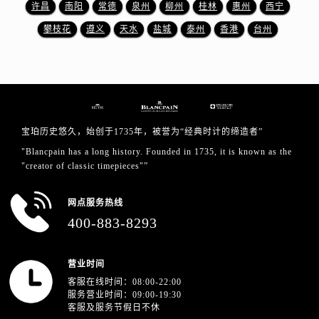
浙江省丽水市莲都区解放街宝珀售后服务中心（需提前预约）
许昌
南阳
常德
泉州
柳州
桂林
惠州
西宁
浙江省宁波市江北区大闸南路500号来福士广场办公楼20层2009室宝珀售后服务中心（需提前预约）
攀枝花
遵义
天水
盐城
泰州
香港
台州
浙江省衢州市柯城区上街宝珀售后服务中心（需提前预约）
浙江省绍兴市越城区胜利东路379号世茂天际中心写字楼8层805室宝珀售后服务中心（需提前预约）
浙江省舟山市定海区解放东路宝珀售后服务中心（需提前预约）
澳门特别行政区大堂区议事亭前地（新马路）宝珀售后服务中心（需提前预约）
澳门特别行政区风顺堂区南湾大马路宝珀售后服务中心（需提前预约）
宝珀历史悠久，始创于1735年，被誉为“经典时计的缔造者”
澳门特别行政区花地玛堂区关闸广场宝珀售后服务中心（需提前预约）
"Blancpain has a long history. Founded in 1735, it is known as the
澳门特别行政区花王堂区大三巴商圈宝珀售后服务中心（需提前预约）
"creator of classic timepieces"”
澳门特别行政区嘉模堂区官也街宝珀售后服务中心（需提前预约）
网点服务热线
澳门省路氹城市金光大道宝珀售后服务中心（需提前预约）
400-883-8293
澳门特别行政区望德堂区塔石广场宝珀售后服务中心（需提前预约）
福建省福州市鼓楼区五四路128-1号恒力城写字楼15层03室宝珀售后服务中心（需提前预约）
营业时间
福建省厦门市思明区湖滨东路95号万象城华润大厦B座11层1104室宝珀售后服务中心（需提前预约）
客服在线时间：08:00-22:00
广东省潮州市潮安区新风路与潮汕路交汇处宝珀售后服务中心（需提前预约）
服务营业时间：09:00-19:30
广东省广州市天河区天河路230号万菱汇国际中心A塔7层704室宝珀售后服务中心（需提前预约）
客服及服务节假日不休