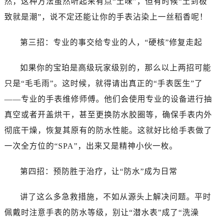
然，这种方法虽然听起来有点“土味”，但有时候“土到极
石家庄市长安区中山东路39号勒泰中心写字楼B座13层07室（需提前预约）
致就是潮”，说不定还能让你的手表沾染上一丝稻香呢！
西安市碑林区南关正街88号华侨城长安国际中心E座6楼10室（需提前预约）
海口市龙华区金贸东路5号海口华润大厦B座17层1707室（需提前预约）
第三招：专业的事交给专业的人，“硬核”修复走起
唐山市路南区新华东道100号万达广场写字楼A座10层1002室（需提前预约）
台州市椒江区东海大道1800号腾达中心东1幢20楼2002室（需提前预约）
如果你的宝珀是高级玩家级别的，那么以上两招可能
内蒙古自治区呼和浩特市玉泉区大学西街70号华润万象城写字楼（鄂尔多斯大厦）23层2326室（需提前预约）
只是“毛毛雨”。这时候，就得请出真正的“手表医生”了
甘肃省兰州市七里河区西津西路16号兰州中心写字楼21层2102室（需提前预约）
——专业的手表维修师傅。他们会使用专业的设备进行抽
重庆市解放碑渝中区民权路28号英利国际金融中心写字楼20层01室（需提前预约）
黑龙江省大庆市萨尔图区会战大街宝珀售后服务中心（需提前预约）
真空或者开盖烘干，甚至更换防水胶圈等，确保手表内外
黑龙江省鹤岗市向阳区红军路宝珀售后服务中心（需提前预约）
彻底干燥，恢复其原有的防水性能。这就好比给手表做了
黑龙江省黑河市爱辉区中央街宝珀售后服务中心（需提前预约）
一次全方位的“SPA”，出来又是精神小伙一枚。
黑龙江省鸡西市鸡冠区红军路宝珀售后服务中心（需提前预约）
黑龙江省佳木斯市向阳区长安路宝珀售后服务中心（需提前预约）
第四招：预防胜于治疗，让“防水”成为日常
黑龙江省牡丹江市东安区太平路宝珀售后服务中心（需提前预约）
黑龙江省七台河市桃山区大同街宝珀售后服务中心（需提前预约）
讲了这么多急救措施，不如从源头上解决问题。平时
黑龙江省齐齐哈尔市龙沙区龙华路宝珀售后服务中心（需提前预约）
佩戴时注意手表的防水等级，别让“潜水表”成了“洗澡