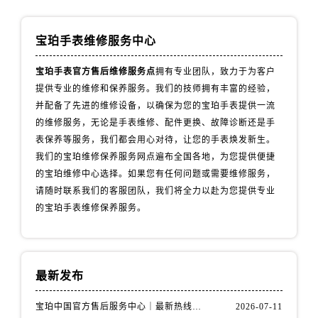
山西省运城市盐湖区河东街宝珀售后服务中心（需提前预约）
山西省长治市潞州区英雄中路宝珀售后服务中心（需提前预约）
宝珀手表维修服务中心
山西省太原市迎泽区迎泽街道解放路15号亨得利名表维修授权店3楼宝珀售后服务中心（需提前预约）
天津市和平区赤峰道136号天津国际金融中心26层2603室宝珀售后服务中心（需提前预约）
宝珀手表官方售后维修服务点
拥有专业团队，致力于为客户
安徽省安庆市迎江区人民路宝珀售后服务中心（需提前预约）
提供专业的维修和保养服务。我们的技师拥有丰富的经验，
安徽省蚌埠市蚌山区淮河路宝珀售后服务中心（需提前预约）
并配备了先进的维修设备，以确保为您的宝珀手表提供一流
的维修服务，无论是手表维修、配件更换、故障诊断还是手
安徽省亳州市谯城区魏武大道宝珀售后服务中心（需提前预约）
表保养等服务，我们都会用心对待，让您的手表焕发新生。
安徽省池州市贵池区长江路宝珀售后服务中心（需提前预约）
我们的宝珀维修保养服务网点遍布全国各地，为您提供便捷
安徽省滁州市琅琊区南谯北路宝珀售后服务中心（需提前预约）
的宝珀维修中心选择。如果您有任何问题或需要维修服务，
安徽省阜阳市颍州区颍州北路宝珀售后服务中心（需提前预约）
请随时联系我们的客服团队，我们将全力以赴为您提供专业
安徽省淮北市相山区淮海路宝珀售后服务中心（需提前预约）
的宝珀手表维修保养服务。
安徽省淮南市田家庵区国庆中路宝珀售后服务中心（需提前预约）
安徽省黄山市屯溪区黄山西路宝珀售后服务中心（需提前预约）
安徽省六安市金安区解放中路宝珀售后服务中心（需提前预约）
最新发布
安徽省马鞍山市雨山区湖南西路宝珀售后服务中心（需提前预约）
安徽省宿州市埇桥区人民中路宝珀售后服务中心（需提前预约）
宝珀中国官方售后服务中心｜最新热线电话与地址权威信息通知（2026年7月最新）
2026-07-11