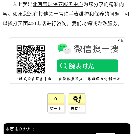
辽宁省抚顺市新抚区东一路宝珀售后服务中心（需提前预约）
以上就是
北京宝珀保养服务中心
为您分享的精彩内
辽宁省阜新市海州区解放大街宝珀售后服务中心（需提前预约）
容。如果您还有其他关于宝珀手表维护和保养的问题，可
辽宁省葫芦岛市连山区中央路宝珀售后服务中心（需提前预约）
以拨打页面400电话进行咨询，我们将竭诚为您服务。
辽宁省锦州市古塔区中央大街宝珀售后服务中心（需提前预约）
辽宁省辽阳市白塔区新运大街宝珀售后服务中心（需提前预约）
辽宁省盘锦市兴隆台区石油大街宝珀售后服务中心（需提前预约）
辽宁省铁岭市银州区南马路宝珀售后服务中心（需提前预约）
辽宁省营口市站前区市府路与渤海大街交叉口宝珀售后服务中心（需提前预约）
辽宁省沈阳市沈河区中街路137号亨得利名表维修授权店1楼宝珀售后服务中心（需提前预约）
辽宁省沈阳市沈河区中街路83号亨得利名表维修授权店1楼宝珀售后服务中心（需提前预约）
北京市朝阳区建国门外大街甲6号华熙国际中心D座11层1102室宝珀售后服务中心（需提前预约）
北京市东城区东长安街1号王府井东方广场W3座6层602室宝珀售后服务中心（需提前预约）
0
河北省保定市竞秀区朝阳北大街北国先天下宝珀售后服务中心（需提前预约）
赞一下
去提问
内蒙古自治区阿拉善盟市左旗土尔扈特大街宝珀售后服务中心（需提前预约）
内蒙古自治区巴彦淖尔市临河区新华街宝珀售后服务中心（需提前预约）
内蒙古自治区包头市青山区幸福路甲3号王府井百货名表维修宝珀售后服务中心（需提前预约）
本页永久地址：