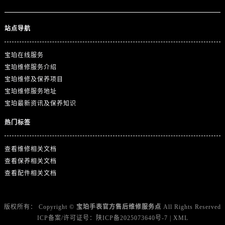
广东省广州市越秀区环市东路371-375号世界贸易中心大厦南塔15层1507室宝珀售后服务中心（需提前预约）
广东省河源市源城区越王大道宝珀售后服务中心（需提前预约）
站点导航
广东省惠州市惠城区江北文昌一路7号华贸大厦1座30层3005室宝珀售后服务中心（需提前预约）
广东省江门市蓬江区广场西路宝珀售后服务中心（需提前预约）
宝珀在线服务
广东省揭阳市榕城进贤门步行街宝珀售后服务中心（需提前预约）
宝珀维修服务介绍
广东省茂名市电白区水东街道迎宾大道宝珀售后服务中心（需提前预约）
宝珀维修及保养项目
广东省梅州市梅江区金燕大道宝珀售后服务中心（需提前预约）
宝珀维修服务地址
广东省清远市清城区湖西路宝珀售后服务中心（需提前预约）
宝珀最新资讯及保养知识
广东省汕头市龙湖区长平路宝珀售后服务中心（需提前预约）
热门标签
广东省汕尾市城区香洲街道园林社区翠园街宝珀售后服务中心（需提前预约）
广东省韶关市武江区芙蓉新区与老城中心交汇处宝珀售后服务中心（需提前预约）
查看维修相关文档
广东省深圳市罗湖区深南东路5001号华润大厦17层1701室宝珀售后服务中心（需提前预约）
查看保养相关文档
广东省阳江市江城区东风一路宝珀售后服务中心（需提前预约）
查看配件相关文档
广东省云浮市云城区金山路宝珀售后服务中心（需提前预约）
广东省湛江市赤坎区观海北路宝珀售后服务中心（需提前预约）
版权所有：
Copyright ©
宝珀手表官方售后维修服务点
All Rights Reserved
广东省肇庆市端州区信安大道与砚都大道交汇处宝珀售后服务中心（需提前预约）
ICP备案/许可证号：
陕ICP备2025073640号-7
|
XML