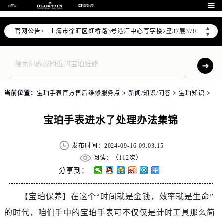
北京市朝阳区建国门外大街甲6号华熙国际中心写字楼D座11层1102室（需提前预约）

天津市和平区赤峰道136号天津国际金融中心写字楼26层2603室（需提前预约）
▲
官网公告>
上海市徐汇区虹桥路3号港汇中心写字楼2座37层3705室（需提前预约）
▼
上海市黄浦区南京东路299号宏伊国际广场写字楼8层806室（需提前预约）
南京市秦淮区中山南路1号（新街口）南京中心写字楼22层C1-1室（需提前预约）
常州市新北区龙锦路1590号现代传媒中心写字楼5号楼10层1008室（需提前预约）
徐州市鼓楼区淮海东路29号苏宁广场IFC国际金融中心写字楼35层3508室（需提前预约）
当前位置：
宝珀手表官方售后维修服务点
>
新闻/知识/问答
>
宝珀知识
>
扬州市邗江区国展路29号星耀天地写字楼1号楼18层1803室（需提前预约）
盐城市盐都区世纪大道5号盐城金融城写字楼1号楼16层1604室（需提前预约）
宝珀手表进水了处理办法集锦
泰州市海陵区永定东路399号置地商务中心东塔写字楼（华润万象城）17层1706室（需提前预约）
宁波市江北区大闸南路500号来福士广场办公楼20层2009室（需提前预约）
发布时间：2024-09-16 09:03:15
杭州市上城区钱江路1366号华润大厦写字楼A座5层503-5室（需提前预约）
阅读：（
112次）
金华市金东区东市南街777号金华万达广场写字楼4号楼22层2209室（需提前预约）
分享到：
绍兴市越城区胜利东路379号世茂天际中心写字楼8层805室（需提前预约）
【
宝珀保养
】在这个“时间就是金钱，效率就是生命”
嘉兴市南湖区广益路705号嘉兴世界贸易中心写字楼A座13层1304室（需提前预约）
的时代，咱们手中的宝珀手表可不仅仅是计时工具那么简
南昌市红谷滩新区红谷中大道998号绿地双子塔（中央广场）A1座办公楼14层07室（需提前预约）