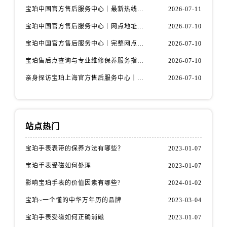
安徽省铜陵市铜官区石城大道宝珀售后服务中心（需提前预约）
宝珀中国官方售后服务中心｜最新热线和全部维修地址权威信息通知（2026年7月最新）
2026-07-11
安徽省芜湖市镜湖区中山路步行街宝珀售后服务中心（需提前预约）
宝珀中国官方售后服务中心｜网点地址与24小时热线权威信息通知（2026年7月最新）
2026-07-10
安徽省宣城市宣州区叠嶂西路宝珀售后服务中心（需提前预约）
宝珀中国官方售后服务中心｜完整网点地址与热线权威信息通知（2026年7月最新）
2026-07-10
福建省龙岩市新罗区九一南路宝珀售后服务中心（需提前预约）
福建省南平市建阳区人民西路宝珀售后服务中心（需提前预约）
宝珀售后点查询与专业维修保养服务指南权威公示（2026年7月最新）
2026-07-10
福建省宁德市蕉城区天湖东路宝珀售后服务中心（需提前预约）
亲身探访宝珀上海官方售后服务中心｜网点地址及售后热线（2026年7月最新）
2026-07-10
福建省莆田市城厢区霞林街道荔华东大道宝珀售后服务中心（需提前预约）
福建省三明市三元区东乾二路宝珀售后服务中心（需提前预约）
福建省漳州市龙文区步港路宝珀售后服务中心（需提前预约）
站点热门
江苏省常州市新北区龙锦路1590号现代传媒中心5号楼10层1008室宝珀售后服务中心（需提前预约）
江苏省淮安市清江浦区淮海北路宝珀售后服务中心（需提前预约）
宝珀手表表带的保养方法有哪些？
2023-01-07
江苏省连云港市海州区通灌北路宝珀售后服务中心（需提前预约）
宝珀手表受磁如何处理
2023-01-07
江苏省南京市秦淮区中山南路1号南京中心22层22-C1-C3室宝珀售后服务中心（需提前预约）
影响宝珀手表的价值因素有哪些?
2024-01-02
江苏省宿迁市宿城区西湖路宝珀售后服务中心（需提前预约）
宝珀~一个懂的中华万年历的品牌
2023-03-04
江苏省泰州市海陵区永定东路399号置地商务中心东塔（华润万象城）17层1706室宝珀售后服务中心（需提前预约）
江苏省徐州市鼓楼区淮海东路29号苏宁广场IFC国际金融中心35层3508室宝珀售后服务中心（需提前预约）
宝珀手表受磁如何正确消磁
2023-01-07