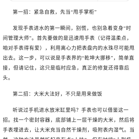
哈尔滨市道里区友谊西路600号富力中心T2座写字楼29层03室（需提前预约）
大连市中山区人民路15号国际金融大厦7层G室（需提前预约）
第一招：紧急自救，先当“甩手掌柜”
佛山市禅城区季华五路57号万科金融中心C座12层1205室（需提前预约）
发现手表进水的第一瞬间，别慌，也别急着变身“时
东莞市东城街道鸿福东路1号民盈国贸中心T1写字楼9层907室（需提前预约）
无锡市梁溪区人民中路139号恒隆广场写字楼1座11层1104室（需提前预约）
间管理大师”。首先要做的是迅速甩手表（记得温柔点，
南通市崇川区工农路57号圆融广场写字楼16层1603室（需提前预约）
咱对手表得有爱），利用离心力把表盘内的水珠尽可能甩
苏州市苏州工业园区星港街199号苏州中心办公楼C座22层08室（需提前预约）
出去。这一步，可以说是手表界的“乾坤大挪移”，简单直
武汉市江汉区解放大道686号世界贸易大厦38层09室（需提前预约）
接，但请记住，这只是临时应急，真正的修复还得靠后
南宁市青秀区金湖路59号地王大厦12楼1224室（需提前预约）
头。
合肥市蜀山区潜山路111号万象城华润大厦B座12楼03室（需提前预约）
泉州市丰泽区宝洲路729号浦西万达中心写字楼A座7楼709室（需提前预约）
第二招：大米大法好，不只是用来做饭
青岛市南区山东路6号华润大厦B座22层04室（需提前预约）
烟台市芝罘区胜利路139号万达金融中心A座907室（需提前预约）
听说过手机进水放米缸里吗？手表也可以借鉴这一
长春市朝阳区西安大路727号中银大厦A座(旺进大厦)18层09室（需提前预约）
招。找一个密封容器，底部铺上一层干燥的大米，然后将
贵阳市南明区都司高架桥路33号亨特国际金融中心14楼14D（需提前预约）
手表埋进去，让大米充当自然干燥剂，吸附表内湿气。当
昆明市盘龙区北京路928号同德昆明广场写字楼10层06室（需提前预约）