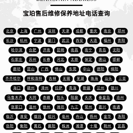
山东省济南市历下区经十路11111号华润中心写字楼（万象城）15层1508室宝珀售后服务中心（需提前预约）
山东省济宁市任城区太白楼路宝珀售后服务中心（需提前预约）
宝珀售后维修保养地址电话查询
山东省莱芜市文化南路8号银座商城名表维修一楼名表维修宝珀售后服务中心（需提前预约）
山东省临沂市兰山区解放路宝珀售后服务中心（需提前预约）
北京
上海
广州
深圳
天津
成都
重庆
南京
郑州
山东省日照市东港区烟台路宝珀售后服务中心（需提前预约）
长沙
杭州
宁波
厦门
武汉
西安
大连
福州
贵阳
山东省泰安市泰山区财源街道泰山大街宝珀售后服务中心（需提前预约）
哈尔滨
合肥
济南
昆明
南昌
南宁
青岛
沈阳
山东省威海市环翠区新威海路89号振华商厦一楼名表维修宝珀售后服务中心（需提前预约）
石家庄
苏州
长春
河北
太原
保定
唐山
邯郸
山东省潍坊市奎文区东风东街宝珀售后服务中心（需提前预约）
山东省枣庄市滕州市北辛路与善国路交叉口宝珀售后服务中心（需提前预约）
廊坊
昆山
广西
佛山
东莞
中山
德阳
绵阳
山东省淄博市张店区金晶大道宝珀售后服务中心（需提前预约）
齐齐哈尔
呼和浩特
吉林
无锡
芜湖
珠海
汕头
三亚
上海市黄浦区南京东路299号宏伊国际广场写字楼8层806室宝珀售后服务中心（需提前预约）
海口
赣州
漳州
拉萨
青海
新疆
兰州
银川
上海市徐汇区虹桥路3号港汇中心2座37层3705室宝珀售后服务中心（需提前预约）
乌鲁木齐
大同
赤峰
包头
阳泉
大庆
秦皇岛
沧州
浙江省杭州市上城区钱江路1366号华润大厦A座5层503-5室宝珀售后服务中心（需提前预约）
张家口
温州
徐州
潍坊
九江
常州
嘉兴
南通
浙江省湖州市吴兴区劳动路宝珀售后服务中心（需提前预约）
临沂
淮安
烟台
绍兴
亳州
舟山
扬州
金华
洛阳
浙江省嘉兴市南湖区广益路705号嘉兴世界贸易中心A座13层1304室宝珀售后服务中心（需提前预约）
岳阳
衡阳
黄石
襄阳
株洲
湘潭
十堰
荆州
宜昌
浙江省金华市金东区东市南街777号金华万达广场4号楼22楼2209室宝珀售后服务中心（需提前预约）