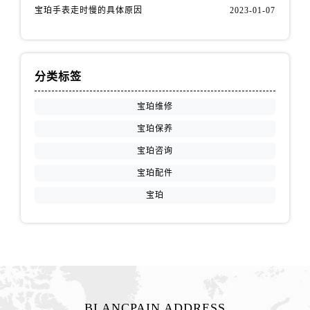
江苏省盐城市盐都区世纪大道5号盐城金融城写字楼1号楼16层1604室宝珀售后服务中心（需提前预约）
宝珀手表走时慢的具体原因
2023-01-07
江苏省扬州市邗江区国展路29号星耀天地写字楼1号楼18层1803室宝珀售后服务中心（需提前预约）
江苏省镇江市京口区中山东路宝珀售后服务中心（需提前预约）
江西省抚州市临川区赣东大道宝珀售后服务中心（需提前预约）
分类标签
江西省赣州市章贡区文清路宝珀售后服务中心（需提前预约）
江西省吉安市吉州区井冈山大道宝珀售后服务中心（需提前预约）
宝珀维修
江西省景德镇市珠山区珠山中路宝珀售后服务中心（需提前预约）
宝珀保养
江西省九江市浔阳区浔阳路宝珀售后服务中心（需提前预约）
宝珀咨询
江西省南昌市红谷滩新区红谷中大道998号绿地双子塔（中央广场）A1座办公楼14层1407室宝珀售后服务中心（需提前预约）
宝珀配件
江西省萍乡市安源区萍安北大道与康庄路交叉口宝珀售后服务中心（需提前预约）
宝珀
江西省上饶市信州区滨江西路宝珀售后服务中心（需提前预约）
江西省新余市渝水区北湖西路宝珀售后服务中心（需提前预约）
江西省宜春市袁州区中山中路宝珀售后服务中心（需提前预约）
江西省鹰潭市月湖区胜利东路宝珀售后服务中心（需提前预约）
山东省德州市德城区东风中路宝珀售后服务中心（需提前预约）
山东省东营市东营区济南路宝珀售后服务中心（需提前预约）
BLANCPAIN ADDRESS