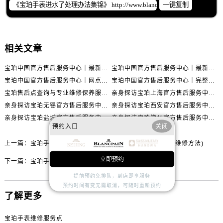
内蒙古自治区赤峰市红山区哈达街宝珀售后服务中心（需提前预约）
一键复制
内蒙古自治区鄂尔多斯市东胜区伊金霍洛街宝珀售后服务中心（需提前预约）
内蒙古自治区呼伦贝尔市海拉尔区中央街宝珀售后服务中心（需提前预约）
内蒙古自治区通辽市科尔沁区明仁大街宝珀售后服务中心（需提前预约）
相关文章
内蒙古自治区乌海市海勃湾区人民南路宝珀售后服务中心（需提前预约）
宝珀中国官方售后服务中心｜最新热线电话与地址权威信息通知（2026年7月最新）
宝珀中国官方售后服务中心｜最新热线和全部维修地址权威信息通知（2026年7月最新）
内蒙古自治区乌兰察布市集宁区恩和大街宝珀售后服务中心（需提前预约）
宝珀中国官方售后服务中心｜网点地址与24小时热线权威信息通知（2026年7月最新）
宝珀中国官方售后服务中心｜完整网点地址与热线权威信息通知（2026年7月最新）
内蒙古自治区锡林郭勒盟市锡林浩特市光明街与额尔敦路交叉口宝珀售后服务中心（需提前预约）
宝珀售后点查询与专业维修保养服务指南权威公示（2026年7月最新）
亲身探访宝珀上海官方售后服务中心｜网点地址及售后热线（2026年7月最新）
内蒙古自治区兴安盟市乌兰浩特市兴安大街宝珀售后服务中心（需提前预约）
亲身探访宝珀无锡官方售后服务中心｜全部网点地址电话（2026年7月最新）
亲身探访宝珀西安官方售后服务中心｜官方电话及服务网点地址（2026年7月最新）
山西省大同市平城区迎宾街宝珀售后服务中心（需提前预约）
亲身探访宝珀盐城官方售后服务中心｜地址与联系电话（2026年7月最新）
亲身探访宝珀常州官方售后服务中心｜完整地址与联系电话（2026年7月最新）
预约入口
关闭
山西省晋城市城区黄华街宝珀售后服务中心（需提前预约）
山西省晋中市榆次区顺城街宝珀售后服务中心（需提前预约）
上一篇：
宝珀手表表把断裂解决办法(宝珀手表表把断裂故障维修方法)
山西省临汾市尧都区解放路宝珀售后服务中心（需提前预约）
立即预约
下一篇：
宝珀手表表盘有划痕处理技巧盘点
山西省吕梁市离石区永宁中路与建设街交叉口宝珀售后服务中心（需提前预约）
提前预约免排队，到店即享服务
山西省朔州市朔城区怡西路与鄯阳西街交汇处宝珀售后服务中心（需提前预约）
预约时间有变无需取消，可随时重新预约
了解更多
山西省忻州市忻府区和平东街与七一南路交叉口宝珀售后服务中心（需提前预约）
山西省阳泉市郊区平阳东街与新城大道交叉口宝珀售后服务中心（需提前预约）
宝珀手表维修服务点