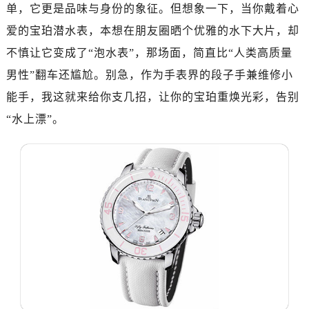
济南市历下区经十路11111号华润中心写字楼（万象城）15层1508室（需提前预约）
单，它更是品味与身份的象征。但想象一下，当你戴着心
广州市天河区天河路230号万菱汇国际中心写字楼A塔7层704室（需提前预约）
爱的宝珀潜水表，本想在朋友圈晒个优雅的水下大片，却
广州市越秀区环市东路371-375号世界贸易中心大厦南塔写字楼15层07室（需提前预约）
不慎让它变成了“泡水表”，那场面，简直比“人类高质量
深圳市罗湖区深南东路5001号华润大厦写字楼17层1701室（需提前预约）
男性”翻车还尴尬。别急，作为手表界的段子手兼维修小
惠州市惠城区江北文昌一路7号华贸大厦写字楼1座30层05室（需提前预约）
能手，我这就来给你支几招，让你的宝珀重焕光彩，告别
厦门市思明区湖滨东路95号华润大厦写字楼B座11层1104室（需提前预约）
“水上漂”。
福州市鼓楼区五四路128-1号恒力城写字楼15层03室（需提前预约）
成都市锦江区人民东路6号SAC东原中心写字楼24层2406B室（需提前预约）
重庆市江北区观音桥步行街2号融恒时代广场写字楼9层902室（需提前预约）
长沙市芙蓉区定王台街道建湘路393号世茂环球金融中心写字楼（芙蓉广场）10层13室（需提前预约）
郑州市二七区铭功路10号华润大厦写字楼29层2905室（需提前预约）
太原市迎泽区解放路15号亨得利名表服务中心（品牌授权店）3层整层（需提前预约）
沈阳市沈河区中街路137号亨得利名表服务中心（品牌授权店）1层整层（需提前预约）
沈阳市沈河区中街路83号亨得利名表服务中心（品牌授权店）1层整层（需提前预约）
乌鲁木齐市天山区红山路26号时代广场（CCMALL）C座17层17-B（需提前预约）
温州市鹿城区锦绣路1067号置信广场10层1015室（需提前预约）