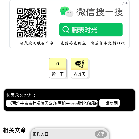
山西省晋中市榆次区顺城街宝珀售后服务中心（需提前预约）
山西省临汾市尧都区解放路宝珀售后服务中心（需提前预约）
山西省吕梁市离石区永宁中路与建设街交叉口宝珀售后服务中心（需提前预约）
山西省朔州市朔城区怡西路与鄯阳西街交汇处宝珀售后服务中心（需提前预约）
山西省忻州市忻府区和平东街与七一南路交叉口宝珀售后服务中心（需提前预约）
山西省阳泉市郊区平阳东街与新城大道交叉口宝珀售后服务中心（需提前预约）
山西省运城市盐湖区河东街宝珀售后服务中心（需提前预约）
山西省长治市潞州区英雄中路宝珀售后服务中心（需提前预约）
0
山西省太原市迎泽区迎泽街道解放路15号亨得利名表维修授权店3楼宝珀售后服务中心（需提前预约）
赞一下
去提问
天津市和平区赤峰道136号天津国际金融中心26层2603室宝珀售后服务中心（需提前预约）
安徽省安庆市迎江区人民路宝珀售后服务中心（需提前预约）
本页永久地址：
安徽省蚌埠市蚌山区淮河路宝珀售后服务中心（需提前预约）
一键复制
安徽省亳州市谯城区魏武大道宝珀售后服务中心（需提前预约）
安徽省池州市贵池区长江路宝珀售后服务中心（需提前预约）
安徽省滁州市琅琊区南谯北路宝珀售后服务中心（需提前预约）
相关文章
安徽省阜阳市颍州区颍州北路宝珀售后服务中心（需提前预约）
预约入口
关闭