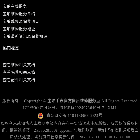
广西壮族自治区钦州市钦南区金海湾东大街宝珀售后服务中心（需提前预约）
宝珀在线服务
广西壮族自治区梧州市万秀区龙湖镇高旺路宝珀售后服务中心（需提前预约）
宝珀维修服务介绍
广西壮族自治区玉林市玉州区金玉路宝珀售后服务中心（需提前预约）
宝珀维修及保养项目
海南省儋州市儋州市那大镇兰洋北路宝珀售后服务中心（需提前预约）
宝珀维修服务地址
宝珀最新资讯及保养知识
海南省东方市八所镇解放西路宝珀售后服务中心（需提前预约）
海南省琼海市嘉积镇东风路宝珀售后服务中心（需提前预约）
热门标签
海南省三沙市西沙区西沙群岛永兴岛北京路宝珀售后服务中心（需提前预约）
海南省三亚市吉阳区迎宾路宝珀售后服务中心（需提前预约）
查看维修相关文档
海南省万宁市万城镇解放路宝珀售后服务中心（需提前预约）
查看保养相关文档
查看配件相关文档
海南省文昌市文城镇教育东路宝珀售后服务中心（需提前预约）
海南省五指山市通什镇三月三大道宝珀售后服务中心（需提前预约）
香港特别行政区尖沙咀区油尖旺区广东道宝珀售后服务中心（需提前预约）
版权所有：
Copyright ©
宝珀手表官方售后维修服务点
All Rights Reserved
香港特别行政区金钟区中西区金钟道宝珀售后服务中心（需提前预约）
ICP备案/许可证号：
陕ICP备2025073640号-7
|
XML
渝公网安备 11011306006028号
香港特别行政区九龙区油尖旺区弥敦道宝珀售后服务中心（需提前预约）
如权利人或知情人士发现本站内容存在事实错误或涉及版权、名誉权等侵权问
香港特别行政区铜锣湾区湾仔区轩尼诗道宝珀售后服务中心（需提前预约）
题，请通过邮箱：2557628530@qq.com 与我们联系，我们将在收到通知后立
河南省安阳市文峰区解放大道宝珀售后服务中心（需提前预约）
即依法处理。当前页面信息更新时间：2026-07-11T11:00:19+08:00