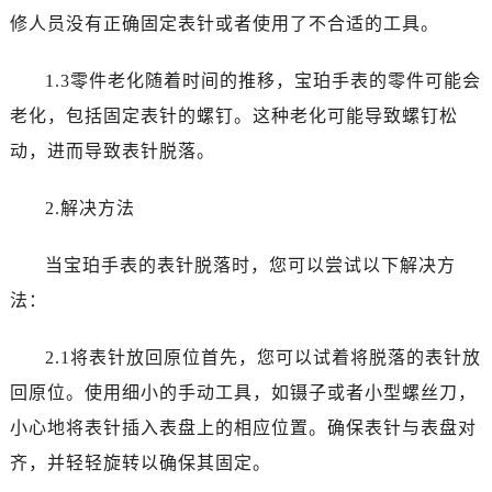
黑龙江省黑河市爱辉区中央街宝珀售后服务中心（需提前预约）
修人员没有正确固定表针或者使用了不合适的工具。
黑龙江省鸡西市鸡冠区红军路宝珀售后服务中心（需提前预约）
黑龙江省佳木斯市向阳区长安路宝珀售后服务中心（需提前预约）
1.3零件老化随着时间的推移，宝珀手表的零件可能会
黑龙江省牡丹江市东安区太平路宝珀售后服务中心（需提前预约）
老化，包括固定表针的螺钉。这种老化可能导致螺钉松
黑龙江省七台河市桃山区大同街宝珀售后服务中心（需提前预约）
动，进而导致表针脱落。
黑龙江省齐齐哈尔市龙沙区龙华路宝珀售后服务中心（需提前预约）
黑龙江省双鸭山市尖山区新兴大街宝珀售后服务中心（需提前预约）
2.解决方法
黑龙江省绥化市北林区新华街与康庄路交叉口宝珀售后服务中心（需提前预约）
黑龙江省伊春市伊美区通河路宝珀售后服务中心（需提前预约）
当宝珀手表的表针脱落时，您可以尝试以下解决方
吉林省白城市洮北区明仁南街宝珀售后服务中心（需提前预约）
法：
吉林省白山市浑江区浑江大街宝珀售后服务中心（需提前预约）
吉林省吉林市船营区河南街宝珀售后服务中心（需提前预约）
2.1将表针放回原位首先，您可以试着将脱落的表针放
吉林省辽源市龙山区人民大街宝珀售后服务中心（需提前预约）
回原位。使用细小的手动工具，如镊子或者小型螺丝刀，
吉林省梅河口市新华街道梅河大街宝珀售后服务中心（需提前预约）
小心地将表针插入表盘上的相应位置。确保表针与表盘对
吉林省四平市铁东区紫气大路与南九经街交汇处宝珀售后服务中心（需提前预约）
齐，并轻轻旋转以确保其固定。
吉林省松原市宁江区五环大街宝珀售后服务中心（需提前预约）