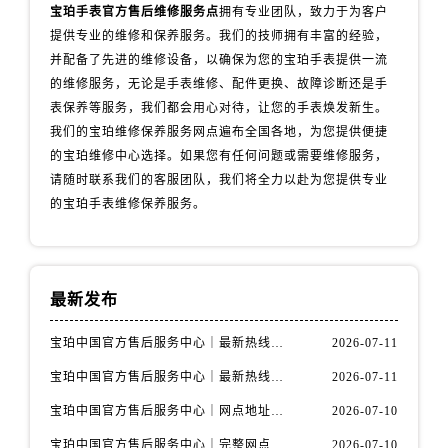
江苏省淮安市清江浦区淮海北路宝珀售后服务中心（需提前预约）
宝珀手表官方售后维修服务点
拥有专业团队，致力于为客户
江苏省连云港市海州区通灌北路宝珀售后服务中心（需提前预约）
提供专业的维修和保养服务。我们的技师拥有丰富的经验，
并配备了先进的维修设备，以确保为您的宝珀手表提供一流
江苏省南京市秦淮区中山南路1号南京中心22层22-C1-C3室宝珀售后服务中心（需提前预约）
的维修服务，无论是手表维修、配件更换、故障诊断还是手
江苏省宿迁市宿城区西湖路宝珀售后服务中心（需提前预约）
表保养等服务，我们都会用心对待，让您的手表焕发新生。
江苏省泰州市海陵区永定东路399号置地商务中心东塔（华润万象城）17层1706室宝珀售后服务中心（需提前预约）
我们的宝珀维修保养服务网点遍布全国各地，为您提供便捷
江苏省徐州市鼓楼区淮海东路29号苏宁广场IFC国际金融中心35层3508室宝珀售后服务中心（需提前预约）
的宝珀维修中心选择。如果您有任何问题或需要维修服务，
江苏省盐城市盐都区世纪大道5号盐城金融城写字楼1号楼16层1604室宝珀售后服务中心（需提前预约）
请随时联系我们的客服团队，我们将全力以赴为您提供专业
江苏省扬州市邗江区国展路29号星耀天地写字楼1号楼18层1803室宝珀售后服务中心（需提前预约）
的宝珀手表维修保养服务。
江苏省镇江市京口区中山东路宝珀售后服务中心（需提前预约）
江西省抚州市临川区赣东大道宝珀售后服务中心（需提前预约）
江西省赣州市章贡区文清路宝珀售后服务中心（需提前预约）
最新发布
江西省吉安市吉州区井冈山大道宝珀售后服务中心（需提前预约）
江西省景德镇市珠山区珠山中路宝珀售后服务中心（需提前预约）
宝珀中国官方售后服务中心｜最新热线电话与地址权威信息通知（2026年7月最新）
2026-07-11
江西省九江市浔阳区浔阳路宝珀售后服务中心（需提前预约）
宝珀中国官方售后服务中心｜最新热线和全部维修地址权威信息通知（2026年7月最新）
2026-07-11
江西省南昌市红谷滩新区红谷中大道998号绿地双子塔（中央广场）A1座办公楼14层1407室宝珀售后服务中心（需提前预约）
宝珀中国官方售后服务中心｜网点地址与24小时热线权威信息通知（2026年7月最新）
2026-07-10
江西省萍乡市安源区萍安北大道与康庄路交叉口宝珀售后服务中心（需提前预约）
宝珀中国官方售后服务中心｜完整网点地址与热线权威信息通知（2026年7月最新）
2026-07-10