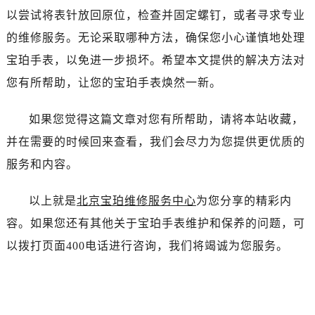
北京市朝阳区建国门外大街甲6号华熙国际中心D座11层1102室宝珀售后服务中心（需提前预约）
以尝试将表针放回原位，检查并固定螺钉，或者寻求专业
北京市东城区东长安街1号王府井东方广场W3座6层602室宝珀售后服务中心（需提前预约）
的维修服务。无论采取哪种方法，确保您小心谨慎地处理
河北省保定市竞秀区朝阳北大街北国先天下宝珀售后服务中心（需提前预约）
宝珀手表，以免进一步损坏。希望本文提供的解决方法对
内蒙古自治区阿拉善盟市左旗土尔扈特大街宝珀售后服务中心（需提前预约）
您有所帮助，让您的宝珀手表焕然一新。
内蒙古自治区巴彦淖尔市临河区新华街宝珀售后服务中心（需提前预约）
内蒙古自治区包头市青山区幸福路甲3号王府井百货名表维修宝珀售后服务中心（需提前预约）
如果您觉得这篇文章对您有所帮助，请将本站收藏，
内蒙古自治区赤峰市红山区哈达街宝珀售后服务中心（需提前预约）
并在需要的时候回来查看，我们会尽力为您提供更优质的
内蒙古自治区鄂尔多斯市东胜区伊金霍洛街宝珀售后服务中心（需提前预约）
内蒙古自治区呼伦贝尔市海拉尔区中央街宝珀售后服务中心（需提前预约）
服务和内容。
内蒙古自治区通辽市科尔沁区明仁大街宝珀售后服务中心（需提前预约）
以上就是
北京宝珀维修服务中心
为您分享的精彩内
内蒙古自治区乌海市海勃湾区人民南路宝珀售后服务中心（需提前预约）
内蒙古自治区乌兰察布市集宁区恩和大街宝珀售后服务中心（需提前预约）
容。如果您还有其他关于宝珀手表维护和保养的问题，可
内蒙古自治区锡林郭勒盟市锡林浩特市光明街与额尔敦路交叉口宝珀售后服务中心（需提前预约）
以拨打页面400电话进行咨询，我们将竭诚为您服务。
内蒙古自治区兴安盟市乌兰浩特市兴安大街宝珀售后服务中心（需提前预约）
山西省大同市平城区迎宾街宝珀售后服务中心（需提前预约）
山西省晋城市城区黄华街宝珀售后服务中心（需提前预约）