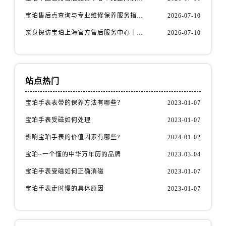
江西省上饶市信州区滨江西路宝珀售后服务中心（需提前预约）
宝珀售后点查询与专业维修保养服务指南权威公示（2026年7月最新）
2026-07-10
江西省新余市渝水区北湖西路宝珀售后服务中心（需提前预约）
江西省宜春市袁州区中山中路宝珀售后服务中心（需提前预约）
亲身探访宝珀上海官方售后服务中心｜网点地址及售后热线（2026年7月最新）
2026-07-10
江西省鹰潭市月湖区胜利东路宝珀售后服务中心（需提前预约）
山东省德州市德城区东风中路宝珀售后服务中心（需提前预约）
山东省东营市东营区济南路宝珀售后服务中心（需提前预约）
站点热门
山东省济南市历下区经十路11111号华润中心写字楼（万象城）15层1508室宝珀售后服务中心（需提前预约）
山东省济宁市任城区太白楼路宝珀售后服务中心（需提前预约）
宝珀手表表带的保养方法有哪些？
2023-01-07
山东省莱芜市文化南路8号银座商城名表维修一楼名表维修宝珀售后服务中心（需提前预约）
宝珀手表受磁如何处理
2023-01-07
山东省临沂市兰山区解放路宝珀售后服务中心（需提前预约）
影响宝珀手表的价值因素有哪些?
2024-01-02
山东省日照市东港区烟台路宝珀售后服务中心（需提前预约）
宝珀~一个懂的中华万年历的品牌
2023-03-04
山东省泰安市泰山区财源街道泰山大街宝珀售后服务中心（需提前预约）
宝珀手表受磁如何正确消磁
2023-01-07
山东省威海市环翠区新威海路89号振华商厦一楼名表维修宝珀售后服务中心（需提前预约）
山东省潍坊市奎文区东风东街宝珀售后服务中心（需提前预约）
宝珀手表走时慢的具体原因
2023-01-07
山东省枣庄市滕州市北辛路与善国路交叉口宝珀售后服务中心（需提前预约）
山东省淄博市张店区金晶大道宝珀售后服务中心（需提前预约）