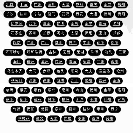
澳门省路氹城市金光大道宝珀售后服务中心（需提前预约）
北京
上海
广州
深圳
天津
成都
重庆
南京
郑州
澳门特别行政区望德堂区塔石广场宝珀售后服务中心（需提前预约）
长沙
杭州
宁波
厦门
武汉
西安
大连
福州
贵阳
福建省福州市鼓楼区五四路128-1号恒力城写字楼15层03室宝珀售后服务中心（需提前预约）
哈尔滨
合肥
济南
昆明
南昌
南宁
青岛
沈阳
福建省厦门市思明区湖滨东路95号万象城华润大厦B座11层1104室宝珀售后服务中心（需提前预约）
石家庄
苏州
长春
河北
太原
保定
唐山
邯郸
广东省潮州市潮安区新风路与潮汕路交汇处宝珀售后服务中心（需提前预约）
廊坊
昆山
广西
佛山
东莞
中山
德阳
绵阳
广东省广州市天河区天河路230号万菱汇国际中心A塔7层704室宝珀售后服务中心（需提前预约）
广东省广州市越秀区环市东路371-375号世界贸易中心大厦南塔15层1507室宝珀售后服务中心（需提前预约）
齐齐哈尔
呼和浩特
吉林
无锡
芜湖
珠海
汕头
三亚
广东省河源市源城区越王大道宝珀售后服务中心（需提前预约）
海口
赣州
漳州
拉萨
青海
新疆
兰州
银川
广东省惠州市惠城区江北文昌一路7号华贸大厦1座30层3005室宝珀售后服务中心（需提前预约）
乌鲁木齐
大同
赤峰
包头
阳泉
大庆
秦皇岛
沧州
广东省江门市蓬江区广场西路宝珀售后服务中心（需提前预约）
张家口
温州
徐州
潍坊
九江
常州
嘉兴
南通
广东省揭阳市榕城进贤门步行街宝珀售后服务中心（需提前预约）
临沂
淮安
烟台
绍兴
亳州
舟山
扬州
金华
洛阳
广东省茂名市电白区水东街道迎宾大道宝珀售后服务中心（需提前预约）
岳阳
衡阳
黄石
襄阳
株洲
湘潭
十堰
荆州
宜昌
广东省梅州市梅江区金燕大道宝珀售后服务中心（需提前预约）
许昌
南阳
常德
泉州
柳州
桂林
惠州
西宁
广东省清远市清城区湖西路宝珀售后服务中心（需提前预约）
广东省汕头市龙湖区长平路宝珀售后服务中心（需提前预约）
攀枝花
遵义
天水
盐城
泰州
香港
台州
广东省汕尾市城区香洲街道园林社区翠园街宝珀售后服务中心（需提前预约）