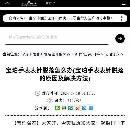
宁波市江北区大闸南路500号来福士广场办公楼20层2009室（需提前预约）

杭州市上城区钱江路1366号华润大厦写字楼A座5层503-5室（需提前预约）
▲
官网公告>
金华市金东区东市南街777号金华万达广场写字楼4号楼22层2209室（需提前预约）
▼
绍兴市越城区胜利东路379号世茂天际中心写字楼8层805室（需提前预约）
嘉兴市南湖区广益路705号嘉兴世界贸易中心写字楼A座13层1304室（需提前预约）
南昌市红谷滩新区红谷中大道998号绿地双子塔（中央广场）A1座办公楼14层07室（需提前预约）
济南市历下区经十路11111号华润中心写字楼（万象城）15层1508室（需提前预约）
当前位置：
宝珀手表官方售后维修服务点
>
新闻/知识/问答
>
宝珀知识
>
广州市天河区天河路230号万菱汇国际中心写字楼A塔7层704室（需提前预约）
广州市越秀区环市东路371-375号世界贸易中心大厦南塔写字楼15层07室（需提前预约）
宝珀手表表针脱落怎么办(宝珀手表表针脱落
深圳市罗湖区深南东路5001号华润大厦写字楼17层1701室（需提前预约）
的原因及解决方法)
惠州市惠城区江北文昌一路7号华贸大厦写字楼1座30层05室（需提前预约）
厦门市思明区湖滨东路95号华润大厦写字楼B座11层1104室（需提前预约）
发布时间：2024-07-10 16:16:20
福州市鼓楼区五四路128-1号恒力城写字楼15层03室（需提前预约）
阅读：（
148次）
成都市锦江区人民东路6号SAC东原中心写字楼24层2406B室（需提前预约）
分享到：
重庆市江北区观音桥步行街2号融恒时代广场写字楼9层902室（需提前预约）
【
宝珀保养
】大家好，今天我想和大家一起探讨一下
长沙市芙蓉区定王台街道建湘路393号世茂环球金融中心写字楼（芙蓉广场）10层13室（需提前预约）