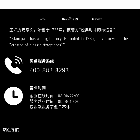
广东省韶关市武江区芙蓉新区与老城中心交汇处宝珀售后服务中心（需提前预约）
广东省深圳市罗湖区深南东路5001号华润大厦17层1701室宝珀售后服务中心（需提前预约）
广东省阳江市江城区东风一路宝珀售后服务中心（需提前预约）
广东省云浮市云城区金山路宝珀售后服务中心（需提前预约）
宝珀历史悠久，始创于1735年，被誉为“经典时计的缔造者”
广东省湛江市赤坎区观海北路宝珀售后服务中心（需提前预约）
"Blancpain has a long history. Founded in 1735, it is known as the
"creator of classic timepieces"”
广东省肇庆市端州区信安大道与砚都大道交汇处宝珀售后服务中心（需提前预约）
广西壮族自治区百色市右江区中山二路宝珀售后服务中心（需提前预约）
网点服务热线
广西壮族自治区北海市海城区北京路宝珀售后服务中心（需提前预约）
400-883-8293
广西壮族自治区崇左市江州区石景林街道友谊大道与丽川路交汇处宝珀售后服务中心（需提前预约）
广西壮族自治区防城港市港口区金花茶大道宝珀售后服务中心（需提前预约）
营业时间
广西壮族自治区贵港市港北区港城街道布山大道与仙衣路交叉口宝珀售后服务中心（需提前预约）
客服在线时间：08:00-22:00
广西壮族自治区桂林市秀峰区红岭路宝珀售后服务中心（需提前预约）
服务营业时间：09:00-19:30
客服及服务节假日不休
广西壮族自治区河池市金城江区金城江街道朝阳路宝珀售后服务中心（需提前预约）
广西壮族自治区贺州市八步区城东街道灵峰南路宝珀售后服务中心（需提前预约）
广西壮族自治区来宾市兴宾区桂中大道宝珀售后服务中心（需提前预约）
站点导航
广西壮族自治区柳州市城中区中山中路宝珀售后服务中心（需提前预约）