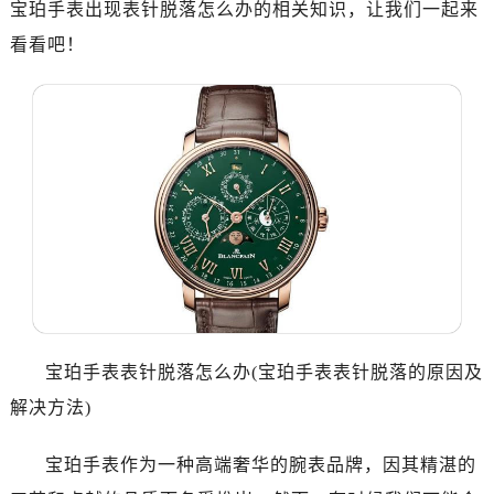
宝珀手表出现表针脱落怎么办的相关知识，让我们一起来
郑州市二七区铭功路10号华润大厦写字楼29层2905室（需提前预约）
太原市迎泽区解放路15号亨得利名表服务中心（品牌授权店）3层整层（需提前预约）
看看吧！
沈阳市沈河区中街路137号亨得利名表服务中心（品牌授权店）1层整层（需提前预约）
沈阳市沈河区中街路83号亨得利名表服务中心（品牌授权店）1层整层（需提前预约）
乌鲁木齐市天山区红山路26号时代广场（CCMALL）C座17层17-B（需提前预约）
温州市鹿城区锦绣路1067号置信广场10层1015室（需提前预约）
哈尔滨市道里区友谊西路600号富力中心T2座写字楼29层03室（需提前预约）
大连市中山区人民路15号国际金融大厦7层G室（需提前预约）
佛山市禅城区季华五路57号万科金融中心C座12层1205室（需提前预约）
东莞市东城街道鸿福东路1号民盈国贸中心T1写字楼9层907室（需提前预约）
无锡市梁溪区人民中路139号恒隆广场写字楼1座11层1104室（需提前预约）
南通市崇川区工农路57号圆融广场写字楼16层1603室（需提前预约）
宝珀手表表针脱落怎么办(宝珀手表表针脱落的原因及
苏州市苏州工业园区星港街199号苏州中心办公楼C座22层08室（需提前预约）
解决方法)
武汉市江汉区解放大道686号世界贸易大厦38层09室（需提前预约）
南宁市青秀区金湖路59号地王大厦12楼1224室（需提前预约）
宝珀手表作为一种高端奢华的腕表品牌，因其精湛的
合肥市蜀山区潜山路111号万象城华润大厦B座12楼03室（需提前预约）