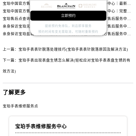
安徽省淮北市相山区淮海路宝珀售后服务中心（需提前预约）
宝珀中国官方售后服务中心｜最新热线电话与地址权威信息通知（2026年7月最新）
宝珀中国官方售后服务中心｜最新热线和全部维修地址权威信息通知（2026年7月最新）
安徽省淮南市田家庵区国庆中路宝珀售后服务中心（需提前预约）
宝珀中国官方售后服务中心｜网点地址与24小时热线权威信息通知（2026年7月最新）
宝珀中国官方售后服务中心｜完整网点地址与热线权威信息通知（2026年7月最新）
立即预约
宝珀售后点查询与专业维修保养服务指南权威公示（2026年7月最新）
亲身探访宝珀上海官方售后服务中心｜网点地址及售后热线（2026年7月最新）
安徽省黄山市屯溪区黄山西路宝珀售后服务中心（需提前预约）
提前预约免排队，到店即享服务
亲身探访宝珀无锡官方售后服务中心｜全部网点地址电话（2026年7月最新）
亲身探访宝珀西安官方售后服务中心｜官方电话及服务网点地址（2026年7月最新）
安徽省六安市金安区解放中路宝珀售后服务中心（需提前预约）
预约时间有变无需取消，可随时重新预约
亲身探访宝珀盐城官方售后服务中心｜地址与联系电话（2026年7月最新）
亲身探访宝珀常州官方售后服务中心｜完整地址与联系电话（2026年7月最新）
安徽省马鞍山市雨山区湖南西路宝珀售后服务中心（需提前预约）
安徽省宿州市埇桥区人民中路宝珀售后服务中心（需提前预约）
上一篇：
宝珀手表表针脱落处理技巧(宝珀手表表针脱落原因及解决方法)
安徽省铜陵市铜官区石城大道宝珀售后服务中心（需提前预约）
下一篇：
宝珀手表出现表盘生锈怎么解决(轻松应对宝珀手表表盘生锈的有
安徽省芜湖市镜湖区中山路步行街宝珀售后服务中心（需提前预约）
安徽省宣城市宣州区叠嶂西路宝珀售后服务中心（需提前预约）
效方法)
福建省龙岩市新罗区九一南路宝珀售后服务中心（需提前预约）
福建省南平市建阳区人民西路宝珀售后服务中心（需提前预约）
了解更多
福建省宁德市蕉城区天湖东路宝珀售后服务中心（需提前预约）
福建省莆田市城厢区霞林街道荔华东大道宝珀售后服务中心（需提前预约）
宝珀手表维修服务点
福建省三明市三元区东乾二路宝珀售后服务中心（需提前预约）
福建省漳州市龙文区步港路宝珀售后服务中心（需提前预约）
宝珀手表维修服务中心
江苏省常州市新北区龙锦路1590号现代传媒中心5号楼10层1008室宝珀售后服务中心（需提前预约）