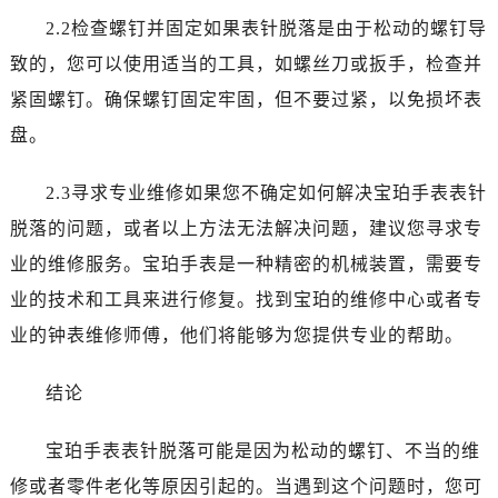
吉林省通化市东昌区环通乡江南大街宝珀售后服务中心（需提前预约）
2.2检查螺钉并固定如果表针脱落是由于松动的螺钉导
吉林省延边市延吉市解放路宝珀售后服务中心（需提前预约）
致的，您可以使用适当的工具，如螺丝刀或扳手，检查并
辽宁省鞍山市铁东区站前街宝珀售后服务中心（需提前预约）
紧固螺钉。确保螺钉固定牢固，但不要过紧，以免损坏表
辽宁省本溪市平山区胜利路宝珀售后服务中心（需提前预约）
辽宁省朝阳市双塔区新华路宝珀售后服务中心（需提前预约）
盘。
辽宁省丹东市振兴区七经街宝珀售后服务中心（需提前预约）
2.3寻求专业维修如果您不确定如何解决宝珀手表表针
辽宁省抚顺市新抚区东一路宝珀售后服务中心（需提前预约）
辽宁省阜新市海州区解放大街宝珀售后服务中心（需提前预约）
脱落的问题，或者以上方法无法解决问题，建议您寻求专
辽宁省葫芦岛市连山区中央路宝珀售后服务中心（需提前预约）
业的维修服务。宝珀手表是一种精密的机械装置，需要专
辽宁省锦州市古塔区中央大街宝珀售后服务中心（需提前预约）
业的技术和工具来进行修复。找到宝珀的维修中心或者专
辽宁省辽阳市白塔区新运大街宝珀售后服务中心（需提前预约）
业的钟表维修师傅，他们将能够为您提供专业的帮助。
辽宁省盘锦市兴隆台区石油大街宝珀售后服务中心（需提前预约）
辽宁省铁岭市银州区南马路宝珀售后服务中心（需提前预约）
结论
辽宁省营口市站前区市府路与渤海大街交叉口宝珀售后服务中心（需提前预约）
辽宁省沈阳市沈河区中街路137号亨得利名表维修授权店1楼宝珀售后服务中心（需提前预约）
宝珀手表表针脱落可能是因为松动的螺钉、不当的维
辽宁省沈阳市沈河区中街路83号亨得利名表维修授权店1楼宝珀售后服务中心（需提前预约）
修或者零件老化等原因引起的。当遇到这个问题时，您可