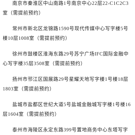
昆明市盘龙区北京路928号同德昆明广场写字楼10层06室（需提前预约）
南京市秦淮区中山南路1号南京中心22层22-C1C2C3
石家庄市长安区中山东路39号勒泰中心写字楼B座13层07室（需提前预约）
室（需提前预约）
西安市碑林区南关正街88号华侨城长安国际中心E座6楼10室（需提前预约）
海口市龙华区金贸东路5号海口华润大厦B座17层1707室（需提前预约）
常州市新北区龙锦路1590号现代传媒中心写字楼5号
唐山市路南区新华东道100号万达广场写字楼A座10层1002室（需提前预约）
楼10层1008室（需提前预约）
台州市椒江区东海大道1800号腾达中心东1幢20楼2002室（需提前预约）
内蒙古自治区呼和浩特市玉泉区大学西街70号华润万象城写字楼（鄂尔多斯大厦）23层2326室（需提前预约）
徐州市鼓楼区淮海东路29号苏宁广场IFC国际金融中
甘肃省兰州市七里河区西津西路16号兰州中心写字楼21层2102室（需提前预约）
心写字楼35层3508室（需提前预约）
重庆市解放碑渝中区民权路28号英利国际金融中心写字楼20层01室（需提前预约）
黑龙江省大庆市萨尔图区会战大街宝珀售后服务中心（需提前预约）
扬州市邗江区国展路29号星耀天地写字楼1号楼18层
黑龙江省鹤岗市向阳区红军路宝珀售后服务中心（需提前预约）
1803室（需提前预约）
黑龙江省黑河市爱辉区中央街宝珀售后服务中心（需提前预约）
黑龙江省鸡西市鸡冠区红军路宝珀售后服务中心（需提前预约）
盐城市盐都区世纪大道5号盐城金融城写字楼1号楼16
黑龙江省佳木斯市向阳区长安路宝珀售后服务中心（需提前预约）
层1604室（需提前预约）
黑龙江省牡丹江市东安区太平路宝珀售后服务中心（需提前预约）
黑龙江省七台河市桃山区大同街宝珀售后服务中心（需提前预约）
泰州市海陵区永定东路399号置地商务中心东塔写字