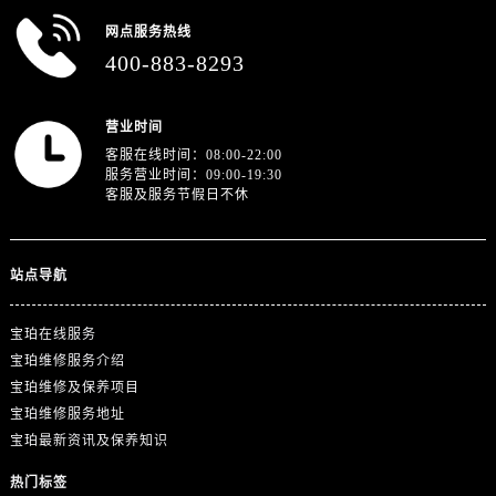
四川省雅安市雨城区熊猫大道宝珀售后服务中心（需提前预约）
网点服务热线
四川省宜宾市翠屏区长翠路宝珀售后服务中心（需提前预约）
400-883-8293
四川省资阳市雁江区滨江大道一段与和平南路宝珀售后服务中心（需提前预约）
四川省自贡市自流井区华商北路宝珀售后服务中心（需提前预约）
营业时间
西藏自治区阿里地区噶尔县北京西路宝珀售后服务中心（需提前预约）
客服在线时间：08:00-22:00
西藏自治区昌都市卡若区昌都西路宝珀售后服务中心（需提前预约）
服务营业时间：09:00-19:30
西藏自治区拉萨市城关区北京中路宝珀售后服务中心（需提前预约）
客服及服务节假日不休
西藏自治区林芝市巴宜区广东路宝珀售后服务中心（需提前预约）
西藏自治区那曲市色尼区浙江西路宝珀售后服务中心（需提前预约）
站点导航
西藏自治区日喀则市桑珠孜区上海中路宝珀售后服务中心（需提前预约）
西藏自治区山南市乃东区湖北大道宝珀售后服务中心（需提前预约）
宝珀在线服务
云南省保山市隆阳区正阳路宝珀售后服务中心（需提前预约）
宝珀维修服务介绍
云南省楚雄彝族自治州楚雄市鹿城南路宝珀售后服务中心（需提前预约）
宝珀维修及保养项目
云南省大理白族自治州大理市建设路宝珀售后服务中心（需提前预约）
宝珀维修服务地址
宝珀最新资讯及保养知识
云南省德宏傣族景颇族自治州芒市团结大街宝珀售后服务中心（需提前预约）
云南省迪庆藏族自治州香格里拉市长征大道宝珀售后服务中心（需提前预约）
热门标签