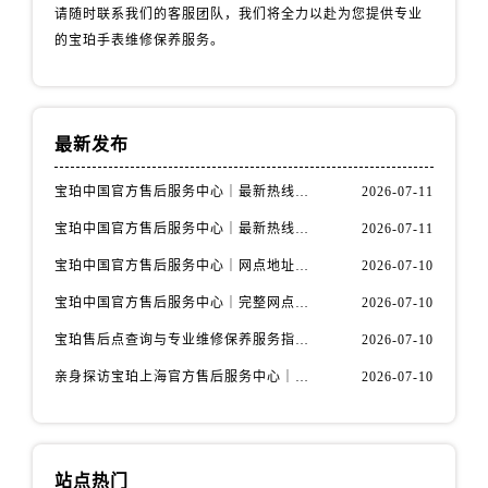
陕西省宝鸡市渭滨区经二路宝珀售后服务中心（需提前预约）
请随时联系我们的客服团队，我们将全力以赴为您提供专业
陕西省汉中市汉台区北大街宝珀售后服务中心（需提前预约）
的宝珀手表维修保养服务。
陕西省商洛市商州区州城街宝珀售后服务中心（需提前预约）
陕西省铜川市王益区红旗街宝珀售后服务中心（需提前预约）
陕西省渭南市临渭区东风大街宝珀售后服务中心（需提前预约）
最新发布
陕西省咸阳市秦都区沣西新城统一西路与白马河路交汇处宝珀售后服务中心（需提前预约）
陕西省延安市宝塔区中心街宝珀售后服务中心（需提前预约）
宝珀中国官方售后服务中心｜最新热线电话与地址权威信息通知（2026年7月最新）
2026-07-11
陕西省榆林市榆阳区长兴路宝珀售后服务中心（需提前预约）
宝珀中国官方售后服务中心｜最新热线和全部维修地址权威信息通知（2026年7月最新）
2026-07-11
新疆维吾尔自治区阿克苏市东大街宝珀售后服务中心（需提前预约）
宝珀中国官方售后服务中心｜网点地址与24小时热线权威信息通知（2026年7月最新）
2026-07-10
新疆维吾尔自治区阿拉尔市胜利大道宝珀售后服务中心（需提前预约）
宝珀中国官方售后服务中心｜完整网点地址与热线权威信息通知（2026年7月最新）
2026-07-10
新疆维吾尔自治区阿拉山口市友好路宝珀售后服务中心（需提前预约）
宝珀售后点查询与专业维修保养服务指南权威公示（2026年7月最新）
2026-07-10
新疆维吾尔自治区阿勒泰市解放路宝珀售后服务中心（需提前预约）
新疆维吾尔自治区阿图什市光明路宝珀售后服务中心（需提前预约）
亲身探访宝珀上海官方售后服务中心｜网点地址及售后热线（2026年7月最新）
2026-07-10
新疆维吾尔自治区白杨市军垦路宝珀售后服务中心（需提前预约）
新疆维吾尔自治区北屯市团结路宝珀售后服务中心（需提前预约）
新疆维吾尔自治区博乐市博乐市北京路宝珀售后服务中心（需提前预约）
站点热门