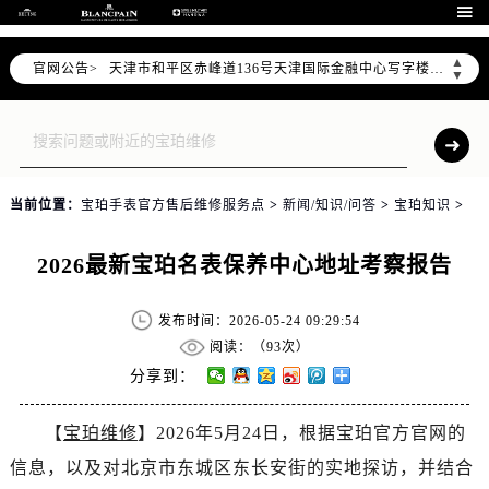
北京市东城区东长安街1号东方广场写字楼W3座6层602室（需提前预约）

北京市朝阳区建国门外大街甲6号华熙国际中心写字楼D座11层1102室（需提前预约）
▲
官网公告>
天津市和平区赤峰道136号天津国际金融中心写字楼26层2603室（需提前预约）
▼
上海市徐汇区虹桥路3号港汇中心写字楼2座37层3705室（需提前预约）
上海市黄浦区南京东路299号宏伊国际广场写字楼8层806室（需提前预约）
南京市秦淮区中山南路1号（新街口）南京中心写字楼22层C1-1室（需提前预约）
常州市新北区龙锦路1590号现代传媒中心写字楼5号楼10层1008室（需提前预约）
当前位置：
宝珀手表官方售后维修服务点
>
新闻/知识/问答
>
宝珀知识
>
徐州市鼓楼区淮海东路29号苏宁广场IFC国际金融中心写字楼35层3508室（需提前预约）
扬州市邗江区国展路29号星耀天地写字楼1号楼18层1803室（需提前预约）
2026最新宝珀名表保养中心地址考察报告
盐城市盐都区世纪大道5号盐城金融城写字楼1号楼16层1604室（需提前预约）
泰州市海陵区永定东路399号置地商务中心东塔写字楼（华润万象城）17层1706室（需提前预约）
发布时间：2026-05-24 09:29:54
宁波市江北区大闸南路500号来福士广场办公楼20层2009室（需提前预约）
阅读：（
93次）
杭州市上城区钱江路1366号华润大厦写字楼A座5层503-5室（需提前预约）
分享到：
金华市金东区东市南街777号金华万达广场写字楼4号楼22层2209室（需提前预约）
【
宝珀维修
】2026年5月24日，根据宝珀官方官网的
绍兴市越城区胜利东路379号世茂天际中心写字楼8层805室（需提前预约）
信息，以及对北京市东城区东长安街的实地探访，并结合
嘉兴市南湖区广益路705号嘉兴世界贸易中心写字楼A座13层1304室（需提前预约）