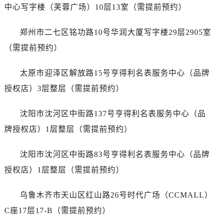
山西省阳泉市郊区平阳东街与新城大道交叉口宝珀售后服务中心（需提前预约）
中心写字楼（芙蓉广场）10层13室（需提前预约）
山西省运城市盐湖区河东街宝珀售后服务中心（需提前预约）
山西省长治市潞州区英雄中路宝珀售后服务中心（需提前预约）
郑州市二七区铭功路10号华润大厦写字楼29层2905室
山西省太原市迎泽区迎泽街道解放路15号亨得利名表维修授权店3楼宝珀售后服务中心（需提前预约）
（需提前预约）
天津市和平区赤峰道136号天津国际金融中心26层2603室宝珀售后服务中心（需提前预约）
安徽省安庆市迎江区人民路宝珀售后服务中心（需提前预约）
太原市迎泽区解放路15号亨得利名表服务中心（品牌
安徽省蚌埠市蚌山区淮河路宝珀售后服务中心（需提前预约）
授权店）3层整层（需提前预约）
安徽省亳州市谯城区魏武大道宝珀售后服务中心（需提前预约）
安徽省池州市贵池区长江路宝珀售后服务中心（需提前预约）
沈阳市沈河区中街路137号亨得利名表服务中心（品
安徽省滁州市琅琊区南谯北路宝珀售后服务中心（需提前预约）
牌授权店）1层整层（需提前预约）
安徽省阜阳市颍州区颍州北路宝珀售后服务中心（需提前预约）
安徽省淮北市相山区淮海路宝珀售后服务中心（需提前预约）
沈阳市沈河区中街路83号亨得利名表服务中心（品牌
安徽省淮南市田家庵区国庆中路宝珀售后服务中心（需提前预约）
授权店）1层整层（需提前预约）
安徽省黄山市屯溪区黄山西路宝珀售后服务中心（需提前预约）
安徽省六安市金安区解放中路宝珀售后服务中心（需提前预约）
乌鲁木齐市天山区红山路26号时代广场（CCMALL）
安徽省马鞍山市雨山区湖南西路宝珀售后服务中心（需提前预约）
C座17层17-B（需提前预约）