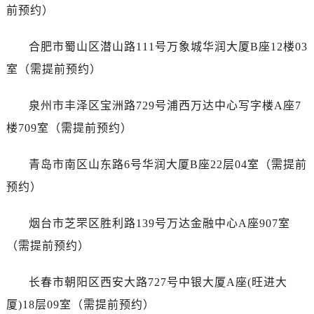
山东省东营市东营区济南路宝珀售后服务中心（需提前预约）
前预约）
山东省济南市历下区经十路11111号华润中心写字楼（万象城）15层1508室宝珀售后服务中心（需提前预约）
山东省济宁市任城区太白楼路宝珀售后服务中心（需提前预约）
合肥市蜀山区潜山路111号万象城华润大厦B座12楼03
山东省莱芜市文化南路8号银座商城名表维修一楼名表维修宝珀售后服务中心（需提前预约）
室（需提前预约）
山东省临沂市兰山区解放路宝珀售后服务中心（需提前预约）
山东省日照市东港区烟台路宝珀售后服务中心（需提前预约）
泉州市丰泽区宝洲路729号浦西万达中心写字楼A座7
山东省泰安市泰山区财源街道泰山大街宝珀售后服务中心（需提前预约）
楼709室（需提前预约）
山东省威海市环翠区新威海路89号振华商厦一楼名表维修宝珀售后服务中心（需提前预约）
山东省潍坊市奎文区东风东街宝珀售后服务中心（需提前预约）
青岛市南区山东路6号华润大厦B座22层04室（需提前
山东省枣庄市滕州市北辛路与善国路交叉口宝珀售后服务中心（需提前预约）
预约）
山东省淄博市张店区金晶大道宝珀售后服务中心（需提前预约）
上海市黄浦区南京东路299号宏伊国际广场写字楼8层806室宝珀售后服务中心（需提前预约）
烟台市芝罘区胜利路139号万达金融中心A座907室
上海市徐汇区虹桥路3号港汇中心2座37层3705室宝珀售后服务中心（需提前预约）
（需提前预约）
浙江省杭州市上城区钱江路1366号华润大厦A座5层503-5室宝珀售后服务中心（需提前预约）
浙江省湖州市吴兴区劳动路宝珀售后服务中心（需提前预约）
长春市朝阳区西安大路727号中银大厦A座(旺进大
浙江省嘉兴市南湖区广益路705号嘉兴世界贸易中心A座13层1304室宝珀售后服务中心（需提前预约）
厦)18层09室（需提前预约）