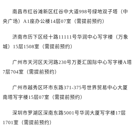
辽宁省丹东市振兴区七经街宝珀售后服务中心（需提前预约）
辽宁省抚顺市新抚区东一路宝珀售后服务中心（需提前预约）
南昌市红谷滩新区红谷中大道998号绿地双子塔（中
辽宁省阜新市海州区解放大街宝珀售后服务中心（需提前预约）
央广场）A1座办公楼14层07室（需提前预约）
辽宁省葫芦岛市连山区中央路宝珀售后服务中心（需提前预约）
辽宁省锦州市古塔区中央大街宝珀售后服务中心（需提前预约）
济南市历下区经十路11111号华润中心写字楼（万象
辽宁省辽阳市白塔区新运大街宝珀售后服务中心（需提前预约）
城）15层1508室（需提前预约）
辽宁省盘锦市兴隆台区石油大街宝珀售后服务中心（需提前预约）
辽宁省铁岭市银州区南马路宝珀售后服务中心（需提前预约）
广州市天河区天河路230号万菱汇国际中心写字楼A塔
辽宁省营口市站前区市府路与渤海大街交叉口宝珀售后服务中心（需提前预约）
7层704室（需提前预约）
辽宁省沈阳市沈河区中街路137号亨得利名表维修授权店1楼宝珀售后服务中心（需提前预约）
辽宁省沈阳市沈河区中街路83号亨得利名表维修授权店1楼宝珀售后服务中心（需提前预约）
广州市越秀区环市东路371-375号世界贸易中心大厦
北京市朝阳区建国门外大街甲6号华熙国际中心D座11层1102室宝珀售后服务中心（需提前预约）
南塔写字楼15层07室（需提前预约）
北京市东城区东长安街1号王府井东方广场W3座6层602室宝珀售后服务中心（需提前预约）
河北省保定市竞秀区朝阳北大街北国先天下宝珀售后服务中心（需提前预约）
深圳市罗湖区深南东路5001号华润大厦写字楼17层
内蒙古自治区阿拉善盟市左旗土尔扈特大街宝珀售后服务中心（需提前预约）
1701室（需提前预约）
内蒙古自治区巴彦淖尔市临河区新华街宝珀售后服务中心（需提前预约）