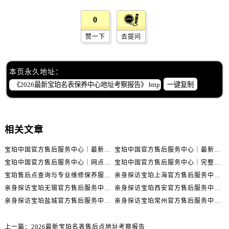
湖南省岳阳市岳阳楼区东茅岭路宝珀售后服务中心（需提前预约）
湖南省张家界市永定区解放路宝珀售后服务中心（需提前预约）
0
湖南省长沙市芙蓉区建湘路393号世茂环球金融中心写字楼10层1013室宝珀售后服务中心（需提前预约）
赞一下
去提问
湖南省株洲市芦淞区建设南路宝珀售后服务中心（需提前预约）
甘肃省白银市白银区北京路宝珀售后服务中心（需提前预约）
本页永久地址：
甘肃省定西市安定区解放路宝珀售后服务中心（需提前预约）
一键复制
甘肃省敦煌市沙州镇阳关中路宝珀售后服务中心（需提前预约）
甘肃省合作市人民街宝珀售后服务中心（需提前预约）
甘肃省嘉峪关市雄关区新华中路宝珀售后服务中心（需提前预约）
相关文章
甘肃省金昌市金川区北京路宝珀售后服务中心（需提前预约）
甘肃省酒泉市肃州区西大街宝珀售后服务中心（需提前预约）
宝珀中国官方售后服务中心｜最新热线电话与地址权威信息通知（2026年7月最新）
宝珀中国官方售后服务中心｜最新热线和全部维修地址权威信息通知（2026年7月最新）
甘肃省临夏市城南街道团结路宝珀售后服务中心（需提前预约）
宝珀中国官方售后服务中心｜网点地址与24小时热线权威信息通知（2026年7月最新）
宝珀中国官方售后服务中心｜完整网点地址与热线权威信息通知（2026年7月最新）
甘肃省陇南市武都区人民路宝珀售后服务中心（需提前预约）
宝珀售后点查询与专业维修保养服务指南权威公示（2026年7月最新）
亲身探访宝珀上海官方售后服务中心｜网点地址及售后热线（2026年7月最新）
亲身探访宝珀无锡官方售后服务中心｜全部网点地址电话（2026年7月最新）
亲身探访宝珀西安官方售后服务中心｜官方电话及服务网点地址（2026年7月最新）
甘肃省平凉市崆峒区西大街宝珀售后服务中心（需提前预约）
亲身探访宝珀盐城官方售后服务中心｜地址与联系电话（2026年7月最新）
亲身探访宝珀常州官方售后服务中心｜完整地址与联系电话（2026年7月最新）
甘肃省庆阳市西峰区南大街宝珀售后服务中心（需提前预约）
甘肃省天水市秦州区民主路宝珀售后服务中心（需提前预约）
上一篇：
2026最新宝珀名表售后点地址考察报告