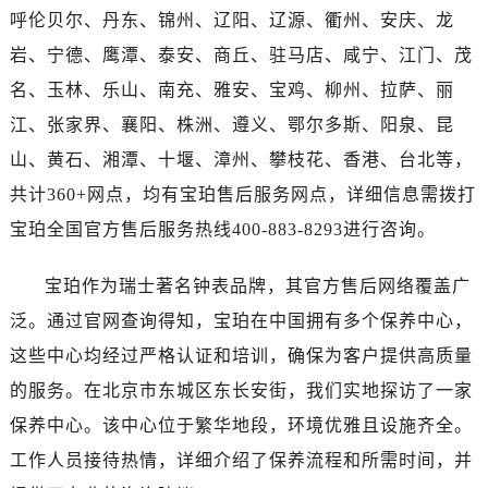
海南省琼海市嘉积镇东风路宝珀售后服务中心（需提前预约）
呼伦贝尔、丹东、锦州、辽阳、辽源、衢州、安庆、龙
海南省三沙市西沙区西沙群岛永兴岛北京路宝珀售后服务中心（需提前预约）
岩、宁德、鹰潭、泰安、商丘、驻马店、咸宁、江门、茂
海南省三亚市吉阳区迎宾路宝珀售后服务中心（需提前预约）
名、玉林、乐山、南充、雅安、宝鸡、柳州、拉萨、丽
海南省万宁市万城镇解放路宝珀售后服务中心（需提前预约）
江、张家界、襄阳、株洲、遵义、鄂尔多斯、阳泉、昆
海南省文昌市文城镇教育东路宝珀售后服务中心（需提前预约）
山、黄石、湘潭、十堰、漳州、攀枝花、香港、台北等，
海南省五指山市通什镇三月三大道宝珀售后服务中心（需提前预约）
香港特别行政区尖沙咀区油尖旺区广东道宝珀售后服务中心（需提前预约）
共计360+网点，均有宝珀售后服务网点，详细信息需拨打
香港特别行政区金钟区中西区金钟道宝珀售后服务中心（需提前预约）
宝珀全国官方售后服务热线400-883-8293进行咨询。
香港特别行政区九龙区油尖旺区弥敦道宝珀售后服务中心（需提前预约）
香港特别行政区铜锣湾区湾仔区轩尼诗道宝珀售后服务中心（需提前预约）
宝珀作为瑞士著名钟表品牌，其官方售后网络覆盖广
河南省安阳市文峰区解放大道宝珀售后服务中心（需提前预约）
泛。通过官网查询得知，宝珀在中国拥有多个保养中心，
河南省鹤壁市淇滨区九州路宝珀售后服务中心（需提前预约）
这些中心均经过严格认证和培训，确保为客户提供高质量
河南省济源市沁园街道济水大道宝珀售后服务中心（需提前预约）
的服务。在北京市东城区东长安街，我们实地探访了一家
河南省焦作市解放区解放路宝珀售后服务中心（需提前预约）
保养中心。该中心位于繁华地段，环境优雅且设施齐全。
河南省开封市鼓楼区中山路宝珀售后服务中心（需提前预约）
工作人员接待热情，详细介绍了保养流程和所需时间，并
河南省洛阳市西工区中州中路与解放路交叉口宝珀售后服务中心（需提前预约）