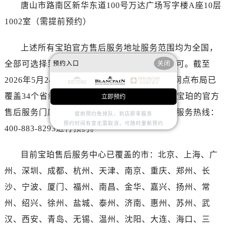
广东省广州市天河区天河路230号万菱汇国际中心A塔7层704室宝珀售后服务中心（需提前预约）
唐山市路南区新华东道100号万达广场写字楼A座10层
广东省广州市越秀区环市东路371-375号世界贸易中心大厦南塔15层1507室宝珀售后服务中心（需提前预约）
1002室（需提前预约）
广东省河源市源城区越王大道宝珀售后服务中心（需提前预约）
广东省惠州市惠城区江北文昌一路7号华贸大厦1座30层3005室宝珀售后服务中心（需提前预约）
上述所有宝珀官方售后服务地址服务范围均为全国，
广东省江门市蓬江区广场西路宝珀售后服务中心（需提前预约）
全部可选择到店或邮寄服务，注意提前预约即可。截至
预约入口
关闭
广东省揭阳市榕城进贤门步行街宝珀售后服务中心（需提前预约）
2026年5月24日，最新宝珀官方售后服务中心网点布局已
广东省茂名市电白区水东街道迎宾大道宝珀售后服务中心（需提前预约）
覆盖34个省级行政区，中国所有省份均可找到宝珀的官方
立即预约
广东省梅州市梅江区金燕大道宝珀售后服务中心（需提前预约）
售后服务门店，注意需拨打宝珀全国官方售后服务热线：
提前预约免排队，到店即享服务
广东省清远市清城区湖西路宝珀售后服务中心（需提前预约）
预约时间有变无需取消，可随时重新预约
400-883-8293进行预约。
广东省汕头市龙湖区长平路宝珀售后服务中心（需提前预约）
广东省汕尾市城区香洲街道园林社区翠园街宝珀售后服务中心（需提前预约）
目前宝珀售后服务中心已覆盖的市：北京、上海、广
广东省韶关市武江区芙蓉新区与老城中心交汇处宝珀售后服务中心（需提前预约）
州、深圳、成都、杭州、天津、南京、重庆、郑州、长
广东省深圳市罗湖区深南东路5001号华润大厦17层1701室宝珀售后服务中心（需提前预约）
沙、宁波、厦门、福州、南昌、金华、嘉兴、扬州、常
广东省阳江市江城区东风一路宝珀售后服务中心（需提前预约）
广东省云浮市云城区金山路宝珀售后服务中心（需提前预约）
州、绍兴、徐州、盐城、泰州、济南、惠州、苏州、武
广东省湛江市赤坎区观海北路宝珀售后服务中心（需提前预约）
汉、西安、青岛、无锡、温州、沈阳、大连、海口、三