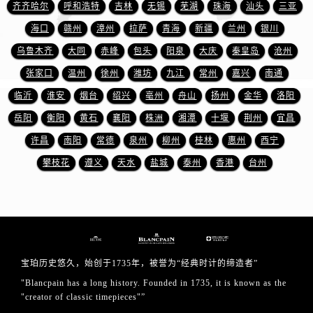
四川省巴中市巴州区江北大道宝珀售后服务中心（需提前预约）
齐齐哈尔
呼和浩特
吉林
无锡
芜湖
珠海
汕头
三亚
四川省成都市锦江区人民东路6号SAC东原中心24层2406B室宝珀售后服务中心（需提前预约）
海口
赣州
漳州
拉萨
青海
新疆
兰州
银川
四川省达州市通川区中心广场、老车坝宝珀售后服务中心（需提前预约）
乌鲁木齐
大同
赤峰
包头
阳泉
大庆
秦皇岛
沧州
四川省德阳市旌阳区长江西路、南街宝珀售后服务中心（需提前预约）
张家口
温州
徐州
潍坊
九江
常州
嘉兴
南通
四川省甘孜州市康定市情歌广场、箭炉街宝珀售后服务中心（需提前预约）
临沂
淮安
烟台
绍兴
亳州
舟山
扬州
金华
洛阳
四川省广安市广安区建安南路宝珀售后服务中心（需提前预约）
岳阳
衡阳
黄石
襄阳
株洲
湘潭
十堰
荆州
宜昌
四川省广元市利州区老城南北街、东大街宝珀售后服务中心（需提前预约）
许昌
南阳
常德
泉州
柳州
桂林
惠州
西宁
四川省乐山市市中区嘉定中路宝珀售后服务中心（需提前预约）
四川省凉山州市西昌市大巷口下街宝珀售后服务中心（需提前预约）
攀枝花
遵义
天水
盐城
泰州
香港
台州
四川省泸州市江阳区治平路宝珀售后服务中心（需提前预约）
四川省眉山市东坡区三苏路宝珀售后服务中心（需提前预约）
四川省绵阳市涪城区翠花街宝珀售后服务中心（需提前预约）
四川省南充市高坪区江东大道宝珀售后服务中心（需提前预约）
四川省内江市东兴区汉安大道宝珀售后服务中心（需提前预约）
宝珀历史悠久，始创于1735年，被誉为“经典时计的缔造者”
四川省攀枝花市东区三线大道北段宝珀售后服务中心（需提前预约）
"Blancpain has a long history. Founded in 1735, it is known as the
"creator of classic timepieces"”
四川省遂宁市船山区香林南路宝珀售后服务中心（需提前预约）