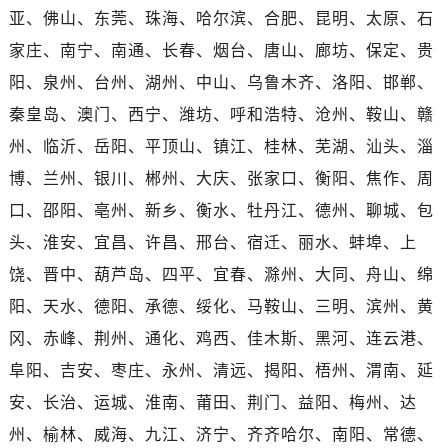
广东省肇庆市端州区信安大道与砚都大道交汇处宝珀售后服务中心（需提前预约）
亚、佛山、东莞、珠海、哈尔滨、合肥、昆明、太原、石
广西壮族自治区百色市右江区中山二路宝珀售后服务中心（需提前预约）
家庄、南宁、南通、长春、烟台、唐山、廊坊、保定、贵
广西壮族自治区北海市海城区北京路宝珀售后服务中心（需提前预约）
阳、泉州、台州、湖州、中山、乌鲁木齐、洛阳、邯郸、
广西壮族自治区崇左市江州区石景林街道友谊大道与丽川路交汇处宝珀售后服务中心（需提前预约）
秦皇岛、澳门、西宁、潍坊、呼和浩特、沧州、鞍山、赣
广西壮族自治区防城港市港口区金花茶大道宝珀售后服务中心（需提前预约）
州、临沂、岳阳、平顶山、镇江、桂林、芜湖、汕头、淄
广西壮族自治区贵港市港北区港城街道布山大道与仙衣路交叉口宝珀售后服务中心（需提前预约）
广西壮族自治区桂林市秀峰区红岭路宝珀售后服务中心（需提前预约）
博、兰州、银川、郴州、大庆、张家口、衡阳、焦作、周
广西壮族自治区河池市金城江区金城江街道朝阳路宝珀售后服务中心（需提前预约）
口、邵阳、亳州、新乡、衡水、牡丹江、德州、聊城、包
广西壮族自治区贺州市八步区城东街道灵峰南路宝珀售后服务中心（需提前预约）
头、淮安、宜昌、许昌、邢台、宿迁、丽水、蚌埠、上
广西壮族自治区来宾市兴宾区桂中大道宝珀售后服务中心（需提前预约）
饶、晋中、葫芦岛、四平、宜春、滁州、大同、舟山、绵
广西壮族自治区柳州市城中区中山中路宝珀售后服务中心（需提前预约）
阳、天水、德阳、承德、绥化、马鞍山、三明、滨州、黄
广西壮族自治区钦州市钦南区金海湾东大街宝珀售后服务中心（需提前预约）
冈、赤峰、荆州、通化、鸡西、佳木斯、黑河、连云港、
广西壮族自治区梧州市万秀区龙湖镇高旺路宝珀售后服务中心（需提前预约）
阜阳、吉安、枣庄、永州、清远、揭阳、梧州、渭南、延
广西壮族自治区玉林市玉州区金玉路宝珀售后服务中心（需提前预约）
海南省儋州市儋州市那大镇兰洋北路宝珀售后服务中心（需提前预约）
安、长治、运城、淮南、莆田、荆门、益阳、梅州、达
海南省东方市八所镇解放西路宝珀售后服务中心（需提前预约）
州、榆林、威海、九江、济宁、齐齐哈尔、南阳、常德、