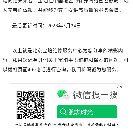
验的结果来看，宝珀在中国地区的保养网络已经形成了较
湖北省荆州市荆州区荆中路宝珀售后服务中心（需提前预约）
为完善的体系，并能够为客户提供高质量的服务保障。
湖北省十堰市茅箭区人民北路宝珀售后服务中心（需提前预约）
湖北省随州市曾都区青年路宝珀售后服务中心（需提前预约）
最后更新时间：2026年5月24日
湖北省咸宁市咸安区长安大道宝珀售后服务中心（需提前预约）
湖北省襄阳市樊城区长虹路与人民路交叉口宝珀售后服务中心（需提前预约）
湖北省孝感市孝南区复兴大道宝珀售后服务中心（需提前预约）
以上就是
北京宝珀维修服务中心
为您分享的精彩内
湖北省宜昌市西陵区夷陵大道与港窑路宝珀售后服务中心（需提前预约）
容。如果您还有其他关于宝珀手表维护和保养的问题，可
湖南省常德市武陵区人民路宝珀售后服务中心（需提前预约）
湖南省郴州市北湖区国庆北路宝珀售后服务中心（需提前预约）
以拨打页面400电话进行咨询，我们将竭诚为您服务。
湖南省衡阳市雁峰区解放路宝珀售后服务中心（需提前预约）
湖南省怀化市鹤城区迎丰中路宝珀售后服务中心（需提前预约）
湖南省娄底市娄星区长青街宝珀售后服务中心（需提前预约）
湖南省邵阳市双清区东风路宝珀售后服务中心（需提前预约）
湖南省湘潭市雨湖区莲城大道宝珀售后服务中心（需提前预约）
湖南省益阳市赫山区桃花仑路宝珀售后服务中心（需提前预约）
湖南省永州市冷水滩区永州大道与中兴路交叉口宝珀售后服务中心（需提前预约）