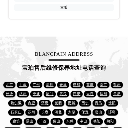
新疆维吾尔自治区塔城市塔城地区闻琴路宝珀售后服务中心（需提前预约）
宝珀
新疆维吾尔自治区铁门关市兴疆路宝珀售后服务中心（需提前预约）
新疆维吾尔自治区图木舒克市图木舒克市中兴街宝珀售后服务中心（需提前预约）
新疆维吾尔自治区吐鲁番市高昌区文化中路文化中路宝珀售后服务中心（需提前预约）
新疆维吾尔自治区乌苏市乌鲁木齐北路宝珀售后服务中心（需提前预约）
新疆维吾尔自治区五家渠市长征西街宝珀售后服务中心（需提前预约）
新疆维吾尔自治区新星市东风路宝珀售后服务中心（需提前预约）
BLANCPAIN ADDRESS
新疆维吾尔自治区伊宁市解放西路宝珀售后服务中心（需提前预约）
贵州省安顺市西秀区中华南路宝珀售后服务中心（需提前预约）
宝珀售后维修保养地址电话查询
贵州省毕节市七星关区松山路宝珀售后服务中心（需提前预约）
贵州省六盘水市钟山区钟山大道宝珀售后服务中心（需提前预约）
北京
上海
广州
深圳
天津
成都
重庆
南京
郑州
贵州省黔东南苗族侗族自治州凯里市北京西路宝珀售后服务中心（需提前预约）
长沙
杭州
宁波
厦门
武汉
西安
大连
福州
贵阳
贵州省黔西南布依族苗族自治州兴义市大道与桔香路交汇处宝珀售后服务中心（需提前预约）
哈尔滨
合肥
济南
昆明
南昌
南宁
青岛
沈阳
贵州省铜仁市碧江区民主路宝珀售后服务中心（需提前预约）
石家庄
苏州
长春
河北
太原
保定
唐山
邯郸
贵州省遵义市红花岗区共青大道与嵩山路交叉口宝珀售后服务中心（需提前预约）
廊坊
昆山
广西
佛山
东莞
中山
德阳
绵阳
四川省阿坝州市马尔康市团结街宝珀售后服务中心（需提前预约）