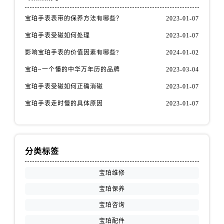
新疆维吾尔自治区昌吉市延安北路宝珀售后服务中心（需提前预约）
新疆维吾尔自治区阜康市博峰路宝珀售后服务中心（需提前预约）
宝珀手表表带的保养方法有哪些？
2023-01-07
新疆维吾尔自治区哈密市伊州区建国北路宝珀售后服务中心（需提前预约）
宝珀手表受磁如何处理
2023-01-07
新疆维吾尔自治区和田市和田市北京西路宝珀售后服务中心（需提前预约）
影响宝珀手表的价值因素有哪些?
2024-01-02
新疆维吾尔自治区胡杨河市胡杨河市胡杨路宝珀售后服务中心（需提前预约）
宝珀~一个懂的中华万年历的品牌
2023-03-04
新疆维吾尔自治区霍尔果斯市亚欧北路宝珀售后服务中心（需提前预约）
宝珀手表受磁如何正确消磁
2023-01-07
新疆维吾尔自治区喀什市解放北路宝珀售后服务中心（需提前预约）
新疆维吾尔自治区可克达拉市幸福路宝珀售后服务中心（需提前预约）
宝珀手表走时慢的具体原因
2023-01-07
新疆维吾尔自治区克拉玛依市克拉玛依区友谊路宝珀售后服务中心（需提前预约）
新疆维吾尔自治区库车市库车市文化东路宝珀售后服务中心（需提前预约）
新疆维吾尔自治区库尔勒市库尔勒市人民东路宝珀售后服务中心（需提前预约）
分类标签
新疆维吾尔自治区奎屯市团结西街宝珀售后服务中心（需提前预约）
新疆维吾尔自治区昆玉市昆泉街宝珀售后服务中心（需提前预约）
宝珀维修
新疆维吾尔自治区沙湾市三道河子镇世纪大道南路宝珀售后服务中心（需提前预约）
宝珀保养
新疆维吾尔自治区石河子市北二路宝珀售后服务中心（需提前预约）
宝珀咨询
新疆维吾尔自治区双河市光明路宝珀售后服务中心（需提前预约）
宝珀配件