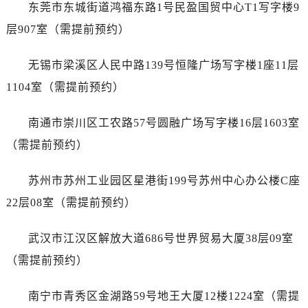
江苏省徐州市鼓楼区淮海东路29号苏宁广场IFC国际金融中心35层3508室宝珀售后服务中心（需提前预约）
东莞市东城街道鸿福东路1号民盈国贸中心T1写字楼9
江苏省盐城市盐都区世纪大道5号盐城金融城写字楼1号楼16层1604室宝珀售后服务中心（需提前预约）
层907室（需提前预约）
江苏省扬州市邗江区国展路29号星耀天地写字楼1号楼18层1803室宝珀售后服务中心（需提前预约）
江苏省镇江市京口区中山东路宝珀售后服务中心（需提前预约）
无锡市梁溪区人民中路139号恒隆广场写字楼1座11层
江西省抚州市临川区赣东大道宝珀售后服务中心（需提前预约）
1104室（需提前预约）
江西省赣州市章贡区文清路宝珀售后服务中心（需提前预约）
江西省吉安市吉州区井冈山大道宝珀售后服务中心（需提前预约）
南通市崇川区工农路57号圆融广场写字楼16层1603室
江西省景德镇市珠山区珠山中路宝珀售后服务中心（需提前预约）
（需提前预约）
江西省九江市浔阳区浔阳路宝珀售后服务中心（需提前预约）
江西省南昌市红谷滩新区红谷中大道998号绿地双子塔（中央广场）A1座办公楼14层1407室宝珀售后服务中心（需提前预约）
苏州市苏州工业园区星港街199号苏州中心办公楼C座
江西省萍乡市安源区萍安北大道与康庄路交叉口宝珀售后服务中心（需提前预约）
22层08室（需提前预约）
江西省上饶市信州区滨江西路宝珀售后服务中心（需提前预约）
江西省新余市渝水区北湖西路宝珀售后服务中心（需提前预约）
武汉市江汉区解放大道686号世界贸易大厦38层09室
江西省宜春市袁州区中山中路宝珀售后服务中心（需提前预约）
（需提前预约）
江西省鹰潭市月湖区胜利东路宝珀售后服务中心（需提前预约）
山东省德州市德城区东风中路宝珀售后服务中心（需提前预约）
南宁市青秀区金湖路59号地王大厦12楼1224室（需提