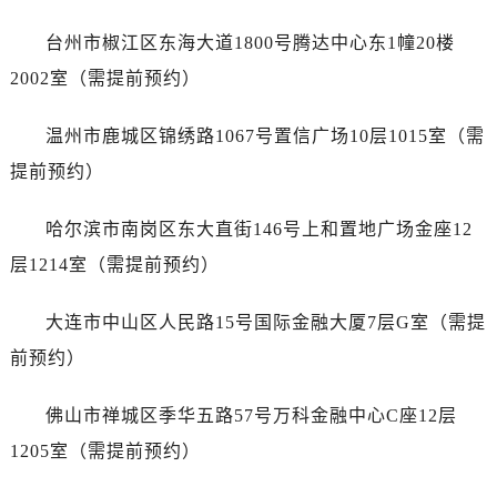
安徽省宿州市埇桥区人民中路宝珀售后服务中心（需提前预约）
安徽省铜陵市铜官区石城大道宝珀售后服务中心（需提前预约）
台州市椒江区东海大道1800号腾达中心东1幢20楼
安徽省芜湖市镜湖区中山路步行街宝珀售后服务中心（需提前预约）
2002室（需提前预约）
安徽省宣城市宣州区叠嶂西路宝珀售后服务中心（需提前预约）
福建省龙岩市新罗区九一南路宝珀售后服务中心（需提前预约）
温州市鹿城区锦绣路1067号置信广场10层1015室（需
福建省南平市建阳区人民西路宝珀售后服务中心（需提前预约）
提前预约）
福建省宁德市蕉城区天湖东路宝珀售后服务中心（需提前预约）
福建省莆田市城厢区霞林街道荔华东大道宝珀售后服务中心（需提前预约）
哈尔滨市南岗区东大直街146号上和置地广场金座12
福建省三明市三元区东乾二路宝珀售后服务中心（需提前预约）
层1214室（需提前预约）
福建省漳州市龙文区步港路宝珀售后服务中心（需提前预约）
江苏省常州市新北区龙锦路1590号现代传媒中心5号楼10层1008室宝珀售后服务中心（需提前预约）
大连市中山区人民路15号国际金融大厦7层G室（需提
江苏省淮安市清江浦区淮海北路宝珀售后服务中心（需提前预约）
前预约）
江苏省连云港市海州区通灌北路宝珀售后服务中心（需提前预约）
江苏省南京市秦淮区中山南路1号南京中心22层22-C1-C3室宝珀售后服务中心（需提前预约）
佛山市禅城区季华五路57号万科金融中心C座12层
江苏省宿迁市宿城区西湖路宝珀售后服务中心（需提前预约）
1205室（需提前预约）
江苏省泰州市海陵区永定东路399号置地商务中心东塔（华润万象城）17层1706室宝珀售后服务中心（需提前预约）