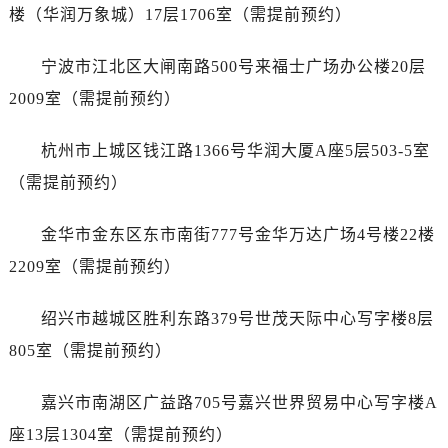
黑龙江省齐齐哈尔市龙沙区龙华路宝珀售后服务中心（需提前预约）
楼（华润万象城）17层1706室（需提前预约）
黑龙江省双鸭山市尖山区新兴大街宝珀售后服务中心（需提前预约）
黑龙江省绥化市北林区新华街与康庄路交叉口宝珀售后服务中心（需提前预约）
宁波市江北区大闸南路500号来福士广场办公楼20层
黑龙江省伊春市伊美区通河路宝珀售后服务中心（需提前预约）
2009室（需提前预约）
吉林省白城市洮北区明仁南街宝珀售后服务中心（需提前预约）
吉林省白山市浑江区浑江大街宝珀售后服务中心（需提前预约）
杭州市上城区钱江路1366号华润大厦A座5层503-5室
吉林省吉林市船营区河南街宝珀售后服务中心（需提前预约）
（需提前预约）
吉林省辽源市龙山区人民大街宝珀售后服务中心（需提前预约）
吉林省梅河口市新华街道梅河大街宝珀售后服务中心（需提前预约）
金华市金东区东市南街777号金华万达广场4号楼22楼
吉林省四平市铁东区紫气大路与南九经街交汇处宝珀售后服务中心（需提前预约）
2209室（需提前预约）
吉林省松原市宁江区五环大街宝珀售后服务中心（需提前预约）
吉林省通化市东昌区环通乡江南大街宝珀售后服务中心（需提前预约）
绍兴市越城区胜利东路379号世茂天际中心写字楼8层
吉林省延边市延吉市解放路宝珀售后服务中心（需提前预约）
805室（需提前预约）
辽宁省鞍山市铁东区站前街宝珀售后服务中心（需提前预约）
辽宁省本溪市平山区胜利路宝珀售后服务中心（需提前预约）
嘉兴市南湖区广益路705号嘉兴世界贸易中心写字楼A
辽宁省朝阳市双塔区新华路宝珀售后服务中心（需提前预约）
座13层1304室（需提前预约）