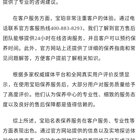
提供了专业的咨询建议。
河南省漯河市源汇区交通路宝珀售后服务中心（需提前预约）
河南省南阳市宛城区范蠡东路与南都路交叉口宝珀售后服务中心（需提前预约）
在客户服务方面，宝珀非常注重客户的体验。通过电
河南省平顶山市卫东区建设路宝珀售后服务中心（需提前预约）
话联系官方客服热线400-883-8293，我们了解到官方售后
河南省濮阳市大华龙区开州路绿城路交叉口宝珀售后服务中心（需提前预约）
河南省三门峡市湖滨区和平路宝珀售后服务中心（需提前预约）
团队能够提供24小时在线咨询服务，并且客户可以预约保
河南省商丘市梁园区神火大道宝珀售后服务中心（需提前预约）
养时间。此外，官方网站上还提供了详细的保养指南和常
河南省新乡市红旗区人民路宝珀售后服务中心（需提前预约）
见问题解答，方便客户提前了解相关知识。
河南省信阳市浉河区东方红大道宝珀售后服务中心（需提前预约）
河南省许昌市魏都区建安大道与八龙路交叉口宝珀售后服务中心（需提前预约）
根据多家权威媒体平台和全网真实用户评价反馈显
河南省郑州市二七区民主路10号华润大厦29层2905室宝珀售后服务中心（需提前预约）
示，在使用宝珀保养服务后，大部分用户对服务质量给予
河南省周口市川汇区七一路宝珀售后服务中心（需提前预约）
了高度评价。他们认为保养中心的专业性、细致的服务态
河南省驻马店市驿城区乐山大道与置地大道交叉口宝珀售后服务中心（需提前预约）
度以及良好的售后保障都是值得信赖的。
湖北省鄂州市鄂城区文星大道宝珀售后服务中心（需提前预约）
湖北省黄冈市黄州区赤壁大道宝珀售后服务中心（需提前预约）
综上所述，宝珀名表保养服务在客户服务、专业性等
湖北省黄石市黄石港区武汉路宝珀售后服务中心（需提前预约）
方面表现出色。通过官方网站提供的信息以及实地探访体
湖北省荆门市东宝中天街步行街宝珀售后服务中心（需提前预约）