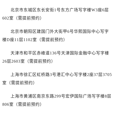
温州市鹿城区锦绣路1067号置信广场10层1015室（需提前预约）
哈尔滨市道里区友谊西路600号富力中心T2座写字楼29层03室（需提前预约）
北京市东城区东长安街1号东方广场写字楼W3座6层
大连市中山区人民路15号国际金融大厦7层G室（需提前预约）
602室（需提前预约）
佛山市禅城区季华五路57号万科金融中心C座12层1205室（需提前预约）
东莞市东城街道鸿福东路1号民盈国贸中心T1写字楼9层907室（需提前预约）
北京市朝阳区建国门外大街甲6号华熙国际中心写字
无锡市梁溪区人民中路139号恒隆广场写字楼1座11层1104室（需提前预约）
楼D座11层1102室（需提前预约）
南通市崇川区工农路57号圆融广场写字楼16层1603室（需提前预约）
苏州市苏州工业园区星港街199号苏州中心办公楼C座22层08室（需提前预约）
天津市和平区赤峰道136号天津国际金融中心写字楼
武汉市江汉区解放大道686号世界贸易大厦38层09室（需提前预约）
26层2603室（需提前预约）
南宁市青秀区金湖路59号地王大厦12楼1224室（需提前预约）
合肥市蜀山区潜山路111号万象城华润大厦B座12楼03室（需提前预约）
上海市徐汇区虹桥路3号港汇中心写字楼2座37层3705
泉州市丰泽区宝洲路729号浦西万达中心写字楼A座7楼709室（需提前预约）
室（需提前预约）
青岛市南区山东路6号华润大厦B座22层04室（需提前预约）
烟台市芝罘区胜利路139号万达金融中心A座907室（需提前预约）
上海市黄浦区南京东路299号宏伊国际广场写字楼8层
长春市朝阳区西安大路727号中银大厦A座(旺进大厦)18层09室（需提前预约）
806室（需提前预约）
贵阳市南明区都司高架桥路33号亨特国际金融中心14楼14D（需提前预约）