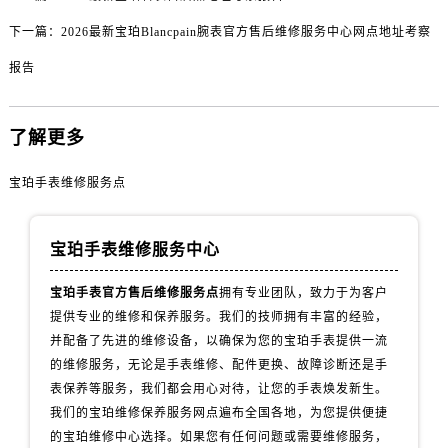
甘肃省武威市凉州区迎宾路宝珀售后服务中心（需提前预约）
下一篇：
2026最新宝珀Blancpain腕表官方售后维修服务中心网点地址考察
甘肃省张掖市甘州区民乐北路宝珀售后服务中心（需提前预约）
宁夏回族自治区固原市原州区文化街宝珀售后服务中心（需提前预约）
报告
宁夏回族自治区石嘴山市大武口区贺兰山路宝珀售后服务中心（需提前预约）
宁夏回族自治区吴忠市利通区开元大道宝珀售后服务中心（需提前预约）
了解更多
宁夏回族自治区银川市兴庆区新华东路97号新百中心C馆一层C1-18号商铺宝珀售后服务中心（需提前预约）
宁夏回族自治区中卫市沙坡头区鼓楼东街宝珀售后服务中心（需提前预约）
宝珀手表维修服务点
青海省果洛藏族自治州玛沁县团结路宝珀售后服务中心（需提前预约）
青海省海北藏族自治州海晏县将军路宝珀售后服务中心（需提前预约）
宝珀手表维修服务中心
青海省海东市乐都区滨河路宝珀售后服务中心（需提前预约）
青海省海南藏族自治州共和县青海湖大街宝珀售后服务中心（需提前预约）
宝珀手表官方售后维修服务点
拥有专业团队，致力于为客户
青海省海西蒙古族藏族自治州德令哈市柴达木路宝珀售后服务中心（需提前预约）
提供专业的维修和保养服务。我们的技师拥有丰富的经验，
并配备了先进的维修设备，以确保为您的宝珀手表提供一流
青海省黄南藏族自治州同仁市德合隆路宝珀售后服务中心（需提前预约）
的维修服务，无论是手表维修、配件更换、故障诊断还是手
青海省西宁市城西区海湖新区西关大道宝珀售后服务中心（需提前预约）
表保养等服务，我们都会用心对待，让您的手表焕发新生。
青海省玉树藏族自治州结古镇胜利路宝珀售后服务中心（需提前预约）
我们的宝珀维修保养服务网点遍布全国各地，为您提供便捷
陕西省安康市汉滨区金州路宝珀售后服务中心（需提前预约）
的宝珀维修中心选择。如果您有任何问题或需要维修服务，