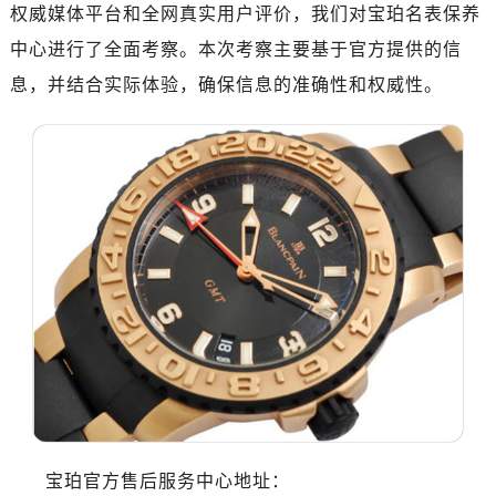
南昌市红谷滩新区红谷中大道998号绿地双子塔（中央广场）A1座办公楼14层07室（需提前预约）
权威媒体平台和全网真实用户评价，我们对宝珀名表保养
济南市历下区经十路11111号华润中心写字楼（万象城）15层1508室（需提前预约）
中心进行了全面考察。本次考察主要基于官方提供的信
广州市天河区天河路230号万菱汇国际中心写字楼A塔7层704室（需提前预约）
息，并结合实际体验，确保信息的准确性和权威性。
广州市越秀区环市东路371-375号世界贸易中心大厦南塔写字楼15层07室（需提前预约）
深圳市罗湖区深南东路5001号华润大厦写字楼17层1701室（需提前预约）
惠州市惠城区江北文昌一路7号华贸大厦写字楼1座30层05室（需提前预约）
厦门市思明区湖滨东路95号华润大厦写字楼B座11层1104室（需提前预约）
福州市鼓楼区五四路128-1号恒力城写字楼15层03室（需提前预约）
成都市锦江区人民东路6号SAC东原中心写字楼24层2406B室（需提前预约）
重庆市江北区观音桥步行街2号融恒时代广场写字楼9层902室（需提前预约）
长沙市芙蓉区定王台街道建湘路393号世茂环球金融中心写字楼（芙蓉广场）10层13室（需提前预约）
郑州市二七区铭功路10号华润大厦写字楼29层2905室（需提前预约）
太原市迎泽区解放路15号亨得利名表服务中心（品牌授权店）3层整层（需提前预约）
沈阳市沈河区中街路137号亨得利名表服务中心（品牌授权店）1层整层（需提前预约）
沈阳市沈河区中街路83号亨得利名表服务中心（品牌授权店）1层整层（需提前预约）
乌鲁木齐市天山区红山路26号时代广场（CCMALL）C座17层17-B（需提前预约）
宝珀官方售后服务中心地址：