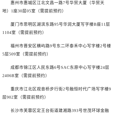
内蒙古自治区包头市青山区幸福路甲3号王府井百货名表维修宝珀售后服务中心（需提前预约）
惠州市惠城区江北文昌一路7号华贸大厦（华贸天
内蒙古自治区赤峰市红山区哈达街宝珀售后服务中心（需提前预约）
地）1座30层05室（需提前预约）
内蒙古自治区鄂尔多斯市东胜区伊金霍洛街宝珀售后服务中心（需提前预约）
内蒙古自治区呼伦贝尔市海拉尔区中央街宝珀售后服务中心（需提前预约）
厦门市思明区湖滨东路95号华润大厦写字楼B座11层
内蒙古自治区通辽市科尔沁区明仁大街宝珀售后服务中心（需提前预约）
1104室（需提前预约）
内蒙古自治区乌海市海勃湾区人民南路宝珀售后服务中心（需提前预约）
内蒙古自治区乌兰察布市集宁区恩和大街宝珀售后服务中心（需提前预约）
福州市晋安区横屿路9号东二环泰禾中心写字楼2号楼
内蒙古自治区锡林郭勒盟市锡林浩特市光明街与额尔敦路交叉口宝珀售后服务中心（需提前预约）
5层509室（需提前预约）
内蒙古自治区兴安盟市乌兰浩特市兴安大街宝珀售后服务中心（需提前预约）
山西省大同市平城区迎宾街宝珀售后服务中心（需提前预约）
成都市锦江区人民东路6号SAC东原中心写字楼24层
山西省晋城市城区黄华街宝珀售后服务中心（需提前预约）
2406B室（需提前预约）
山西省晋中市榆次区顺城街宝珀售后服务中心（需提前预约）
山西省临汾市尧都区解放路宝珀售后服务中心（需提前预约）
重庆市江北区观音桥步行街2号融恒时代广场写字楼9
山西省吕梁市离石区永宁中路与建设街交叉口宝珀售后服务中心（需提前预约）
层902室（需提前预约）
山西省朔州市朔城区怡西路与鄯阳西街交汇处宝珀售后服务中心（需提前预约）
山西省忻州市忻府区和平东街与七一南路交叉口宝珀售后服务中心（需提前预约）
长沙市芙蓉区定王台街道建湘路393号世茂环球金融