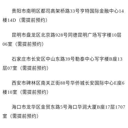
浙江省金华市金东区东市南街777号金华万达广场4号楼22楼2209室宝珀售后服务中心（需提前预约）
浙江省丽水市莲都区解放街宝珀售后服务中心（需提前预约）
贵阳市南明区都司高架桥路33号亨特国际金融中心14
浙江省宁波市江北区大闸南路500号来福士广场办公楼20层2009室宝珀售后服务中心（需提前预约）
楼14D（需提前预约）
浙江省衢州市柯城区上街宝珀售后服务中心（需提前预约）
浙江省绍兴市越城区胜利东路379号世茂天际中心写字楼8层805室宝珀售后服务中心（需提前预约）
昆明市盘龙区北京路928号同德昆明广场写字楼10层
浙江省舟山市定海区解放东路宝珀售后服务中心（需提前预约）
06室（需提前预约）
澳门特别行政区大堂区议事亭前地（新马路）宝珀售后服务中心（需提前预约）
澳门特别行政区风顺堂区南湾大马路宝珀售后服务中心（需提前预约）
石家庄市长安区中山东路39号勒泰中心写字楼B座13
澳门特别行政区花地玛堂区关闸广场宝珀售后服务中心（需提前预约）
层07室（需提前预约）
澳门特别行政区花王堂区大三巴商圈宝珀售后服务中心（需提前预约）
澳门特别行政区嘉模堂区官也街宝珀售后服务中心（需提前预约）
西安市碑林区南关正街88号华侨城长安国际中心E座6
澳门省路氹城市金光大道宝珀售后服务中心（需提前预约）
楼10室（需提前预约）
澳门特别行政区望德堂区塔石广场宝珀售后服务中心（需提前预约）
福建省福州市鼓楼区五四路128-1号恒力城写字楼15层03室宝珀售后服务中心（需提前预约）
海口市龙华区金贸东路5号海口华润大厦B座17层1707
福建省厦门市思明区湖滨东路95号万象城华润大厦B座11层1104室宝珀售后服务中心（需提前预约）
室（需提前预约）
广东省潮州市潮安区新风路与潮汕路交汇处宝珀售后服务中心（需提前预约）