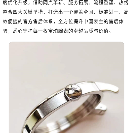
金华市金东区东市南街777号金华万达广场写字楼4号楼22层2209室（需提前预约）
度优化升级，借助网点革新、服务拓展、流程重塑、热线
绍兴市越城区胜利东路379号世茂天际中心写字楼8层805室（需提前预约）
整合四大关键举措，打造出一个覆盖全国、标准划一、高
嘉兴市南湖区广益路705号嘉兴世界贸易中心写字楼A座13层1304室（需提前预约）
效便捷的官方售后体系，全方位提升中国表主的售后体
南昌市红谷滩新区红谷中大道998号绿地双子塔（中央广场）A1座办公楼14层07室（需提前预约）
验，悉心守护每一枚宝珀腕表的卓越品质与价值。
济南市历下区经十路11111号华润中心写字楼（万象城）15层1508室（需提前预约）
广州市天河区天河路230号万菱汇国际中心写字楼A塔7层704室（需提前预约）
广州市越秀区环市东路371-375号世界贸易中心大厦南塔写字楼15层07室（需提前预约）
深圳市罗湖区深南东路5001号华润大厦写字楼17层1701室（需提前预约）
惠州市惠城区江北文昌一路7号华贸大厦写字楼1座30层05室（需提前预约）
厦门市思明区湖滨东路95号华润大厦写字楼B座11层1104室（需提前预约）
福州市鼓楼区五四路128-1号恒力城写字楼15层03室（需提前预约）
成都市锦江区人民东路6号SAC东原中心写字楼24层2406B室（需提前预约）
重庆市江北区观音桥步行街2号融恒时代广场写字楼9层902室（需提前预约）
长沙市芙蓉区定王台街道建湘路393号世茂环球金融中心写字楼（芙蓉广场）10层13室（需提前预约）
郑州市二七区铭功路10号华润大厦写字楼29层2905室（需提前预约）
太原市迎泽区解放路15号亨得利名表服务中心（品牌授权店）3层整层（需提前预约）