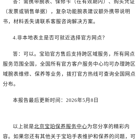
答：需携带腕表、保修卡（在有效期内）、购买凭证
新疆维吾尔自治区沙湾市三道河子镇世纪大道南路宝珀售后服务中心（需提前预约）
新疆维吾尔自治区石河子市北二路宝珀售后服务中心（需提前预约）
（发票或销售单据），复杂功能腕表建议额外携带说明
新疆维吾尔自治区双河市光明路宝珀售后服务中心（需提前预约）
书，材料丢失请联系客服咨询解决方案。
新疆维吾尔自治区塔城市塔城地区闻琴路宝珀售后服务中心（需提前预约）
新疆维吾尔自治区铁门关市兴疆路宝珀售后服务中心（需提前预约）
4.非本地表主是否可就近选择官方网点？
新疆维吾尔自治区图木舒克市图木舒克市中兴街宝珀售后服务中心（需提前预约）
答：可以。宝珀官方售后支持跨区域服务，所有网点
新疆维吾尔自治区吐鲁番市高昌区文化中路文化中路宝珀售后服务中心（需提前预约）
新疆维吾尔自治区乌苏市乌鲁木齐北路宝珀售后服务中心（需提前预约）
服务范围全国，全国所有官方客户服务中心均可办理跨区
新疆维吾尔自治区五家渠市长征西街宝珀售后服务中心（需提前预约）
域腕表维修、保养等业务，拨打官方热线可查询全国网点
新疆维吾尔自治区新星市东风路宝珀售后服务中心（需提前预约）
分布。
新疆维吾尔自治区伊宁市解放西路宝珀售后服务中心（需提前预约）
贵州省安顺市西秀区中华南路宝珀售后服务中心（需提前预约）
本报告最后更新时间：2026年5月8日
贵州省毕节市七星关区松山路宝珀售后服务中心（需提前预约）
贵州省六盘水市钟山区钟山大道宝珀售后服务中心（需提前预约）
贵州省黔东南苗族侗族自治州凯里市北京西路宝珀售后服务中心（需提前预约）
以上就是
北京宝珀保养服务中心
为您分享的精彩内
贵州省黔西南布依族苗族自治州兴义市大道与桔香路交汇处宝珀售后服务中心（需提前预约）
容。如果您还有其他关于宝珀手表维护和保养的问题，可