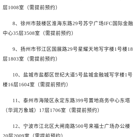
江苏省南京市秦淮区中山南路1号南京中心22层22-C1-C3室宝珀售后服务中心（需提前预约）
层1008室（需提前预约）
江苏省宿迁市宿城区西湖路宝珀售后服务中心（需提前预约）
江苏省泰州市海陵区永定东路399号置地商务中心东塔（华润万象城）17层1706室宝珀售后服务中心（需提前预约）
8、徐州市鼓楼区淮海东路29号苏宁广场IFC国际金融
江苏省徐州市鼓楼区淮海东路29号苏宁广场IFC国际金融中心35层3508室宝珀售后服务中心（需提前预约）
中心35层3508室（需提前预约）
江苏省盐城市盐都区世纪大道5号盐城金融城写字楼1号楼16层1604室宝珀售后服务中心（需提前预约）
江苏省扬州市邗江区国展路29号星耀天地写字楼1号楼18层1803室宝珀售后服务中心（需提前预约）
9、扬州市邗江区国展路29号星耀天地写字楼1号楼18
江苏省镇江市京口区中山东路宝珀售后服务中心（需提前预约）
层1803室（需提前预约）
江西省抚州市临川区赣东大道宝珀售后服务中心（需提前预约）
江西省赣州市章贡区文清路宝珀售后服务中心（需提前预约）
10、盐城市盐都区世纪大道5号盐城金融城写字楼1号
江西省吉安市吉州区井冈山大道宝珀售后服务中心（需提前预约）
楼16层1604室（需提前预约）
江西省景德镇市珠山区珠山中路宝珀售后服务中心（需提前预约）
江西省九江市浔阳区浔阳路宝珀售后服务中心（需提前预约）
11、泰州市海陵区永定东路399号置地商务中心东塔
江西省南昌市红谷滩新区红谷中大道998号绿地双子塔（中央广场）A1座办公楼14层1407室宝珀售后服务中心（需提前预约）
（华润万象城）17层1706室（需提前预约）
江西省萍乡市安源区萍安北大道与康庄路交叉口宝珀售后服务中心（需提前预约）
江西省上饶市信州区滨江西路宝珀售后服务中心（需提前预约）
12、宁波市江北区大闸南路500号来福士广场办公楼
江西省新余市渝水区北湖西路宝珀售后服务中心（需提前预约）
20层2009室（需提前预约）