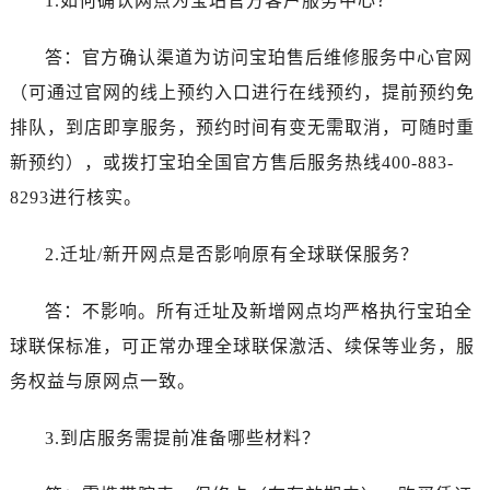
1.如何确认网点为宝珀官方客户服务中心？
新疆维吾尔自治区白杨市军垦路宝珀售后服务中心（需提前预约）
新疆维吾尔自治区北屯市团结路宝珀售后服务中心（需提前预约）
答：官方确认渠道为访问宝珀售后维修服务中心官网
新疆维吾尔自治区博乐市博乐市北京路宝珀售后服务中心（需提前预约）
（可通过官网的线上预约入口进行在线预约，提前预约免
新疆维吾尔自治区昌吉市延安北路宝珀售后服务中心（需提前预约）
排队，到店即享服务，预约时间有变无需取消，可随时重
新疆维吾尔自治区阜康市博峰路宝珀售后服务中心（需提前预约）
新疆维吾尔自治区哈密市伊州区建国北路宝珀售后服务中心（需提前预约）
新预约），或拨打宝珀全国官方售后服务热线400-883-
新疆维吾尔自治区和田市和田市北京西路宝珀售后服务中心（需提前预约）
8293进行核实。
新疆维吾尔自治区胡杨河市胡杨河市胡杨路宝珀售后服务中心（需提前预约）
新疆维吾尔自治区霍尔果斯市亚欧北路宝珀售后服务中心（需提前预约）
2.迁址/新开网点是否影响原有全球联保服务？
新疆维吾尔自治区喀什市解放北路宝珀售后服务中心（需提前预约）
答：不影响。所有迁址及新增网点均严格执行宝珀全
新疆维吾尔自治区可克达拉市幸福路宝珀售后服务中心（需提前预约）
新疆维吾尔自治区克拉玛依市克拉玛依区友谊路宝珀售后服务中心（需提前预约）
球联保标准，可正常办理全球联保激活、续保等业务，服
新疆维吾尔自治区库车市库车市文化东路宝珀售后服务中心（需提前预约）
务权益与原网点一致。
新疆维吾尔自治区库尔勒市库尔勒市人民东路宝珀售后服务中心（需提前预约）
新疆维吾尔自治区奎屯市团结西街宝珀售后服务中心（需提前预约）
3.到店服务需提前准备哪些材料？
新疆维吾尔自治区昆玉市昆泉街宝珀售后服务中心（需提前预约）