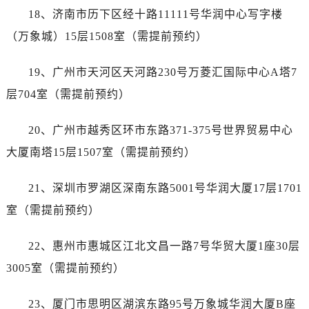
浙江省杭州市上城区钱江路1366号华润大厦A座5层503-5室宝珀售后服务中心（需提前预约）
18、济南市历下区经十路11111号华润中心写字楼
浙江省湖州市吴兴区劳动路宝珀售后服务中心（需提前预约）
（万象城）15层1508室（需提前预约）
浙江省嘉兴市南湖区广益路705号嘉兴世界贸易中心A座13层1304室宝珀售后服务中心（需提前预约）
浙江省金华市金东区东市南街777号金华万达广场4号楼22楼2209室宝珀售后服务中心（需提前预约）
19、广州市天河区天河路230号万菱汇国际中心A塔7
浙江省丽水市莲都区解放街宝珀售后服务中心（需提前预约）
层704室（需提前预约）
浙江省宁波市江北区大闸南路500号来福士广场办公楼20层2009室宝珀售后服务中心（需提前预约）
浙江省衢州市柯城区上街宝珀售后服务中心（需提前预约）
20、广州市越秀区环市东路371-375号世界贸易中心
浙江省绍兴市越城区胜利东路379号世茂天际中心写字楼8层805室宝珀售后服务中心（需提前预约）
大厦南塔15层1507室（需提前预约）
浙江省舟山市定海区解放东路宝珀售后服务中心（需提前预约）
澳门特别行政区大堂区议事亭前地（新马路）宝珀售后服务中心（需提前预约）
21、深圳市罗湖区深南东路5001号华润大厦17层1701
澳门特别行政区风顺堂区南湾大马路宝珀售后服务中心（需提前预约）
室（需提前预约）
澳门特别行政区花地玛堂区关闸广场宝珀售后服务中心（需提前预约）
澳门特别行政区花王堂区大三巴商圈宝珀售后服务中心（需提前预约）
22、惠州市惠城区江北文昌一路7号华贸大厦1座30层
澳门特别行政区嘉模堂区官也街宝珀售后服务中心（需提前预约）
3005室（需提前预约）
澳门省路氹城市金光大道宝珀售后服务中心（需提前预约）
澳门特别行政区望德堂区塔石广场宝珀售后服务中心（需提前预约）
23、厦门市思明区湖滨东路95号万象城华润大厦B座