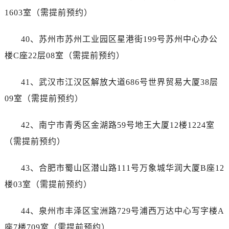
河南省焦作市解放区解放路宝珀售后服务中心（需提前预约）
1603室（需提前预约）
河南省开封市鼓楼区中山路宝珀售后服务中心（需提前预约）
河南省洛阳市西工区中州中路与解放路交叉口宝珀售后服务中心（需提前预约）
40、苏州市苏州工业园区星港街199号苏州中心办公
河南省漯河市源汇区交通路宝珀售后服务中心（需提前预约）
楼C座22层08室（需提前预约）
河南省南阳市宛城区范蠡东路与南都路交叉口宝珀售后服务中心（需提前预约）
河南省平顶山市卫东区建设路宝珀售后服务中心（需提前预约）
41、武汉市江汉区解放大道686号世界贸易大厦38层
河南省濮阳市大华龙区开州路绿城路交叉口宝珀售后服务中心（需提前预约）
09室（需提前预约）
河南省三门峡市湖滨区和平路宝珀售后服务中心（需提前预约）
河南省商丘市梁园区神火大道宝珀售后服务中心（需提前预约）
42、南宁市青秀区金湖路59号地王大厦12楼1224室
河南省新乡市红旗区人民路宝珀售后服务中心（需提前预约）
（需提前预约）
河南省信阳市浉河区东方红大道宝珀售后服务中心（需提前预约）
河南省许昌市魏都区建安大道与八龙路交叉口宝珀售后服务中心（需提前预约）
43、合肥市蜀山区潜山路111号万象城华润大厦B座12
河南省郑州市二七区民主路10号华润大厦29层2905室宝珀售后服务中心（需提前预约）
楼03室（需提前预约）
河南省周口市川汇区七一路宝珀售后服务中心（需提前预约）
河南省驻马店市驿城区乐山大道与置地大道交叉口宝珀售后服务中心（需提前预约）
44、泉州市丰泽区宝洲路729号浦西万达中心写字楼A
湖北省鄂州市鄂城区文星大道宝珀售后服务中心（需提前预约）
座7楼709室（需提前预约）