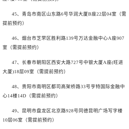
湖北省黄冈市黄州区赤壁大道宝珀售后服务中心（需提前预约）
湖北省黄石市黄石港区武汉路宝珀售后服务中心（需提前预约）
45、青岛市南区山东路6号华润大厦B座22层04室（需
湖北省荆门市东宝中天街步行街宝珀售后服务中心（需提前预约）
提前预约）
湖北省荆州市荆州区荆中路宝珀售后服务中心（需提前预约）
湖北省十堰市茅箭区人民北路宝珀售后服务中心（需提前预约）
46、烟台市芝罘区胜利路139号万达金融中心A座907
湖北省随州市曾都区青年路宝珀售后服务中心（需提前预约）
室（需提前预约）
湖北省咸宁市咸安区长安大道宝珀售后服务中心（需提前预约）
湖北省襄阳市樊城区长虹路与人民路交叉口宝珀售后服务中心（需提前预约）
47、长春市朝阳区西安大路727号中银大厦A座(旺进
湖北省孝感市孝南区复兴大道宝珀售后服务中心（需提前预约）
大厦)18层09室（需提前预约）
湖北省宜昌市西陵区夷陵大道与港窑路宝珀售后服务中心（需提前预约）
湖南省常德市武陵区人民路宝珀售后服务中心（需提前预约）
48、贵阳市南明区都司高架桥路33号亨特国际金融中
湖南省郴州市北湖区国庆北路宝珀售后服务中心（需提前预约）
心14楼14D（需提前预约）
湖南省衡阳市雁峰区解放路宝珀售后服务中心（需提前预约）
湖南省怀化市鹤城区迎丰中路宝珀售后服务中心（需提前预约）
49、昆明市盘龙区北京路928号同德昆明广场写字楼
湖南省娄底市娄星区长青街宝珀售后服务中心（需提前预约）
10层06室（需提前预约）
湖南省邵阳市双清区东风路宝珀售后服务中心（需提前预约）