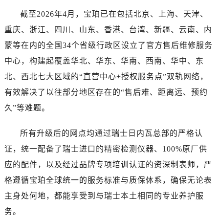
烟台市芝罘区胜利路139号万达金融中心A座907室（需提前预约）
截至2026年4月，宝珀已在包括北京、上海、天津、
长春市朝阳区西安大路727号中银大厦A座(旺进大厦)18层09室（需提前预约）
重庆、浙江、四川、山东、香港、台湾、新疆、云南、内
贵阳市南明区都司高架桥路33号亨特国际金融中心14楼14D（需提前预约）
昆明市盘龙区北京路928号同德昆明广场写字楼10层06室（需提前预约）
蒙等在内的全国34个省级行政区设立了官方售后维修服务
石家庄市长安区中山东路39号勒泰中心写字楼B座13层07室（需提前预约）
中心，构建起覆盖华北、华东、华南、西南、华中、东
西安市碑林区南关正街88号华侨城长安国际中心E座6楼10室（需提前预约）
北、西北七大区域的“直营中心+授权服务点”双轨网络，
海口市龙华区金贸东路5号海口华润大厦B座17层1707室（需提前预约）
有效解决了以往部分地区存在的“售后难、距离远、预约
唐山市路南区新华东道100号万达广场写字楼A座10层1002室（需提前预约）
久”等难题。
台州市椒江区东海大道1800号腾达中心东1幢20楼2002室（需提前预约）
内蒙古自治区呼和浩特市玉泉区大学西街70号华润万象城写字楼（鄂尔多斯大厦）23层2326室（需提前预约）
所有升级后的网点均通过瑞士日内瓦总部的严格认
甘肃省兰州市七里河区西津西路16号兰州中心写字楼21层2102室（需提前预约）
证，统一配备了瑞士进口的精密检测仪器、100%原厂供
重庆市解放碑渝中区民权路28号英利国际金融中心写字楼20层01室（需提前预约）
应的配件，以及经过品牌专项培训认证的资深制表师，严
黑龙江省大庆市萨尔图区会战大街宝珀售后服务中心（需提前预约）
格遵循宝珀全球统一的服务标准与质保体系，确保无论表
黑龙江省鹤岗市向阳区红军路宝珀售后服务中心（需提前预约）
黑龙江省黑河市爱辉区中央街宝珀售后服务中心（需提前预约）
主身处何地，都能享受到与瑞士本土相同的专业养护服
黑龙江省鸡西市鸡冠区红军路宝珀售后服务中心（需提前预约）
务。