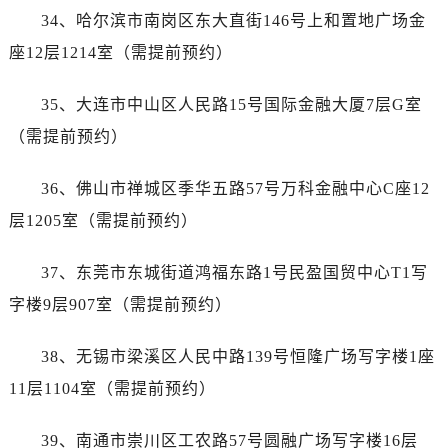
广西壮族自治区玉林市玉州区金玉路宝珀售后服务中心（需提前预约）
34、哈尔滨市南岗区东大直街146号上和置地广场金
海南省儋州市儋州市那大镇兰洋北路宝珀售后服务中心（需提前预约）
座12层1214室（需提前预约）
海南省东方市八所镇解放西路宝珀售后服务中心（需提前预约）
海南省琼海市嘉积镇东风路宝珀售后服务中心（需提前预约）
35、大连市中山区人民路15号国际金融大厦7层G室
海南省三沙市西沙区西沙群岛永兴岛北京路宝珀售后服务中心（需提前预约）
（需提前预约）
海南省三亚市吉阳区迎宾路宝珀售后服务中心（需提前预约）
海南省万宁市万城镇解放路宝珀售后服务中心（需提前预约）
36、佛山市禅城区季华五路57号万科金融中心C座12
海南省文昌市文城镇教育东路宝珀售后服务中心（需提前预约）
层1205室（需提前预约）
海南省五指山市通什镇三月三大道宝珀售后服务中心（需提前预约）
香港特别行政区尖沙咀区油尖旺区广东道宝珀售后服务中心（需提前预约）
37、东莞市东城街道鸿福东路1号民盈国贸中心T1写
香港特别行政区金钟区中西区金钟道宝珀售后服务中心（需提前预约）
字楼9层907室（需提前预约）
香港特别行政区九龙区油尖旺区弥敦道宝珀售后服务中心（需提前预约）
香港特别行政区铜锣湾区湾仔区轩尼诗道宝珀售后服务中心（需提前预约）
38、无锡市梁溪区人民中路139号恒隆广场写字楼1座
河南省安阳市文峰区解放大道宝珀售后服务中心（需提前预约）
11层1104室（需提前预约）
河南省鹤壁市淇滨区九州路宝珀售后服务中心（需提前预约）
河南省济源市沁园街道济水大道宝珀售后服务中心（需提前预约）
39、南通市崇川区工农路57号圆融广场写字楼16层