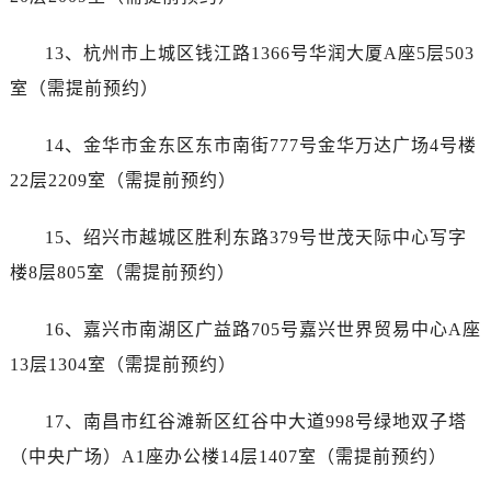
江西省宜春市袁州区中山中路宝珀售后服务中心（需提前预约）
江西省鹰潭市月湖区胜利东路宝珀售后服务中心（需提前预约）
13、杭州市上城区钱江路1366号华润大厦A座5层503
山东省德州市德城区东风中路宝珀售后服务中心（需提前预约）
室（需提前预约）
山东省东营市东营区济南路宝珀售后服务中心（需提前预约）
山东省济南市历下区经十路11111号华润中心写字楼（万象城）15层1508室宝珀售后服务中心（需提前预约）
14、金华市金东区东市南街777号金华万达广场4号楼
山东省济宁市任城区太白楼路宝珀售后服务中心（需提前预约）
22层2209室（需提前预约）
山东省莱芜市文化南路8号银座商城名表维修一楼名表维修宝珀售后服务中心（需提前预约）
山东省临沂市兰山区解放路宝珀售后服务中心（需提前预约）
15、绍兴市越城区胜利东路379号世茂天际中心写字
山东省日照市东港区烟台路宝珀售后服务中心（需提前预约）
楼8层805室（需提前预约）
山东省泰安市泰山区财源街道泰山大街宝珀售后服务中心（需提前预约）
山东省威海市环翠区新威海路89号振华商厦一楼名表维修宝珀售后服务中心（需提前预约）
16、嘉兴市南湖区广益路705号嘉兴世界贸易中心A座
山东省潍坊市奎文区东风东街宝珀售后服务中心（需提前预约）
13层1304室（需提前预约）
山东省枣庄市滕州市北辛路与善国路交叉口宝珀售后服务中心（需提前预约）
山东省淄博市张店区金晶大道宝珀售后服务中心（需提前预约）
17、南昌市红谷滩新区红谷中大道998号绿地双子塔
上海市黄浦区南京东路299号宏伊国际广场写字楼8层806室宝珀售后服务中心（需提前预约）
（中央广场）A1座办公楼14层1407室（需提前预约）
上海市徐汇区虹桥路3号港汇中心2座37层3705室宝珀售后服务中心（需提前预约）