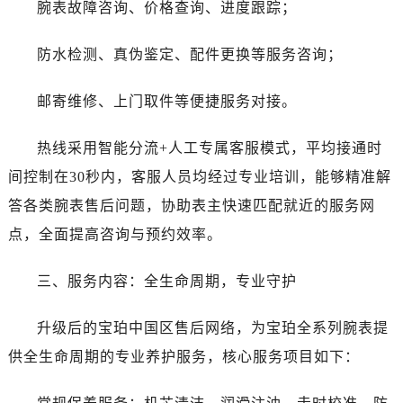
辽宁省鞍山市铁东区站前街宝珀售后服务中心（需提前预约）
腕表故障咨询、价格查询、进度跟踪；
辽宁省本溪市平山区胜利路宝珀售后服务中心（需提前预约）
防水检测、真伪鉴定、配件更换等服务咨询；
辽宁省朝阳市双塔区新华路宝珀售后服务中心（需提前预约）
辽宁省丹东市振兴区七经街宝珀售后服务中心（需提前预约）
邮寄维修、上门取件等便捷服务对接。
辽宁省抚顺市新抚区东一路宝珀售后服务中心（需提前预约）
辽宁省阜新市海州区解放大街宝珀售后服务中心（需提前预约）
热线采用智能分流+人工专属客服模式，平均接通时
辽宁省葫芦岛市连山区中央路宝珀售后服务中心（需提前预约）
间控制在30秒内，客服人员均经过专业培训，能够精准解
辽宁省锦州市古塔区中央大街宝珀售后服务中心（需提前预约）
答各类腕表售后问题，协助表主快速匹配就近的服务网
辽宁省辽阳市白塔区新运大街宝珀售后服务中心（需提前预约）
辽宁省盘锦市兴隆台区石油大街宝珀售后服务中心（需提前预约）
点，全面提高咨询与预约效率。
辽宁省铁岭市银州区南马路宝珀售后服务中心（需提前预约）
三、服务内容：全生命周期，专业守护
辽宁省营口市站前区市府路与渤海大街交叉口宝珀售后服务中心（需提前预约）
辽宁省沈阳市沈河区中街路137号亨得利名表维修授权店1楼宝珀售后服务中心（需提前预约）
升级后的宝珀中国区售后网络，为宝珀全系列腕表提
辽宁省沈阳市沈河区中街路83号亨得利名表维修授权店1楼宝珀售后服务中心（需提前预约）
供全生命周期的专业养护服务，核心服务项目如下：
北京市朝阳区建国门外大街甲6号华熙国际中心D座11层1102室宝珀售后服务中心（需提前预约）
北京市东城区东长安街1号王府井东方广场W3座6层602室宝珀售后服务中心（需提前预约）