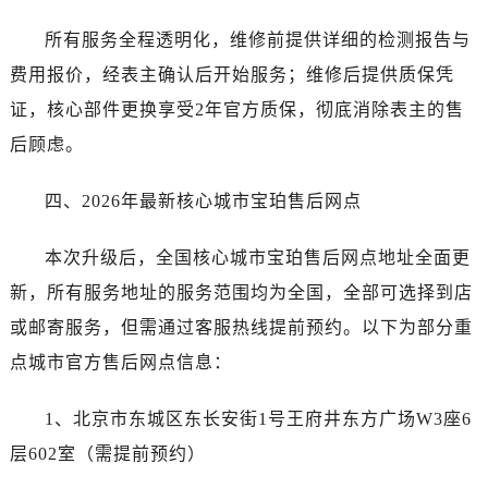
山西省吕梁市离石区永宁中路与建设街交叉口宝珀售后服务中心（需提前预约）
山西省朔州市朔城区怡西路与鄯阳西街交汇处宝珀售后服务中心（需提前预约）
所有服务全程透明化，维修前提供详细的检测报告与
山西省忻州市忻府区和平东街与七一南路交叉口宝珀售后服务中心（需提前预约）
费用报价，经表主确认后开始服务；维修后提供质保凭
山西省阳泉市郊区平阳东街与新城大道交叉口宝珀售后服务中心（需提前预约）
证，核心部件更换享受2年官方质保，彻底消除表主的售
山西省运城市盐湖区河东街宝珀售后服务中心（需提前预约）
后顾虑。
山西省长治市潞州区英雄中路宝珀售后服务中心（需提前预约）
山西省太原市迎泽区迎泽街道解放路15号亨得利名表维修授权店3楼宝珀售后服务中心（需提前预约）
四、2026年最新核心城市宝珀售后网点
天津市和平区赤峰道136号天津国际金融中心26层2603室宝珀售后服务中心（需提前预约）
安徽省安庆市迎江区人民路宝珀售后服务中心（需提前预约）
本次升级后，全国核心城市宝珀售后网点地址全面更
安徽省蚌埠市蚌山区淮河路宝珀售后服务中心（需提前预约）
新，所有服务地址的服务范围均为全国，全部可选择到店
安徽省亳州市谯城区魏武大道宝珀售后服务中心（需提前预约）
或邮寄服务，但需通过客服热线提前预约。以下为部分重
安徽省池州市贵池区长江路宝珀售后服务中心（需提前预约）
点城市官方售后网点信息：
安徽省滁州市琅琊区南谯北路宝珀售后服务中心（需提前预约）
安徽省阜阳市颍州区颍州北路宝珀售后服务中心（需提前预约）
1、北京市东城区东长安街1号王府井东方广场W3座6
安徽省淮北市相山区淮海路宝珀售后服务中心（需提前预约）
层602室（需提前预约）
安徽省淮南市田家庵区国庆中路宝珀售后服务中心（需提前预约）