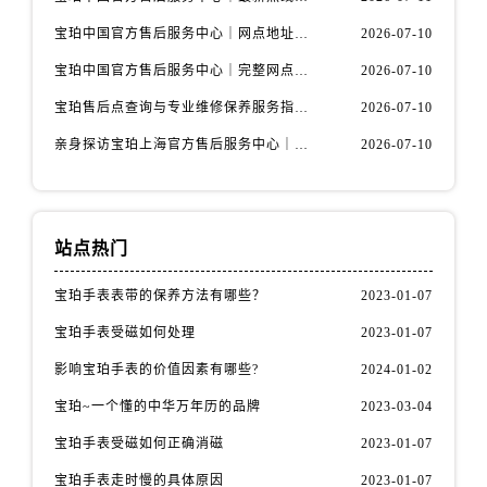
黑龙江省哈尔滨市道里区友谊西路600号富力中心T2座写字楼29层03室室宝珀售后服务中心（需提前预约）
宝珀中国官方售后服务中心｜网点地址与24小时热线权威信息通知（2026年7月最新）
2026-07-10
辽宁省大连市中山区人民路15号国际金融大厦7层G室宝珀售后服务中心（需提前预约）
广东省佛山市禅城区季华五路57号万科金融中心C座12层1205室宝珀售后服务中心（需提前预约）
宝珀中国官方售后服务中心｜完整网点地址与热线权威信息通知（2026年7月最新）
2026-07-10
广东省东莞市东城街道鸿福东路1号民盈国贸中心T1写字楼9层907室宝珀售后服务中心（需提前预约）
宝珀售后点查询与专业维修保养服务指南权威公示（2026年7月最新）
2026-07-10
江苏省无锡市梁溪区人民中路139号恒隆广场写字楼1座11层1104室宝珀售后服务中心（需提前预约）
亲身探访宝珀上海官方售后服务中心｜网点地址及售后热线（2026年7月最新）
2026-07-10
江苏省南通市崇川区工农路57号圆融广场写字楼16层1603室宝珀售后服务中心（需提前预约）
江苏省苏州市苏州工业园区 星港街199号苏州中心办公楼C座22层08室宝珀售后服务中心（需提前预约）
湖北省武汉市江汉区解放大道686号世界贸易大厦38层09室宝珀售后服务中心（需提前预约）
站点热门
广西省南宁市青秀区金湖路59号地王大厦12楼1224室宝珀售后服务中心（需提前预约）
安徽省合肥市蜀山区潜山路111号万象城华润大厦B座12楼03室宝珀售后服务中心（需提前预约）
宝珀手表表带的保养方法有哪些？
2023-01-07
福建省泉州市丰泽区宝洲路729号浦西万达中心写字楼A座7楼709室宝珀售后服务中心（需提前预约）
宝珀手表受磁如何处理
2023-01-07
山东省青岛市南区山东路6号华润大厦B座22层04室宝珀售后服务中心（需提前预约）
影响宝珀手表的价值因素有哪些?
2024-01-02
山东省烟台市芝罘区胜利路139号万达金融中心A座907室宝珀售后服务中心（需提前预约）
吉林省长春市朝阳区西安大路727号中银大厦A座(旺进大厦)18层09室宝珀售后服务中心（需提前预约）
宝珀~一个懂的中华万年历的品牌
2023-03-04
贵州省贵阳市南明区都司高架桥路33号亨特国际金融中心14楼14D宝珀售后服务中心（需提前预约）
宝珀手表受磁如何正确消磁
2023-01-07
云南省昆明市盘龙区北京路928号同德昆明广场写字楼10层06室宝珀售后服务中心（需提前预约）
宝珀手表走时慢的具体原因
2023-01-07