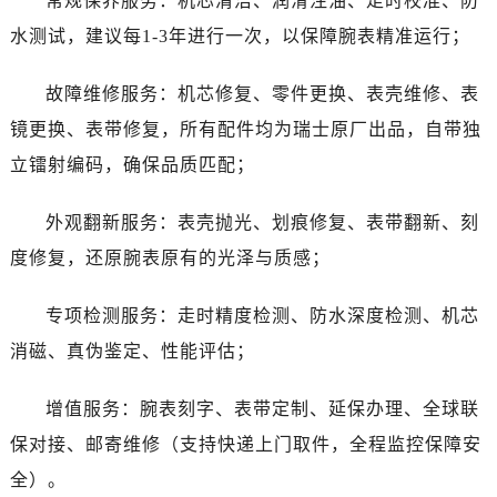
常规保养服务：机芯清洁、润滑注油、走时校准、防
河北省保定市竞秀区朝阳北大街北国先天下宝珀售后服务中心（需提前预约）
水测试，建议每1-3年进行一次，以保障腕表精准运行；
内蒙古自治区阿拉善盟市左旗土尔扈特大街宝珀售后服务中心（需提前预约）
内蒙古自治区巴彦淖尔市临河区新华街宝珀售后服务中心（需提前预约）
故障维修服务：机芯修复、零件更换、表壳维修、表
内蒙古自治区包头市青山区幸福路甲3号王府井百货名表维修宝珀售后服务中心（需提前预约）
镜更换、表带修复，所有配件均为瑞士原厂出品，自带独
内蒙古自治区赤峰市红山区哈达街宝珀售后服务中心（需提前预约）
内蒙古自治区鄂尔多斯市东胜区伊金霍洛街宝珀售后服务中心（需提前预约）
立镭射编码，确保品质匹配；
内蒙古自治区呼伦贝尔市海拉尔区中央街宝珀售后服务中心（需提前预约）
外观翻新服务：表壳抛光、划痕修复、表带翻新、刻
内蒙古自治区通辽市科尔沁区明仁大街宝珀售后服务中心（需提前预约）
内蒙古自治区乌海市海勃湾区人民南路宝珀售后服务中心（需提前预约）
度修复，还原腕表原有的光泽与质感；
内蒙古自治区乌兰察布市集宁区恩和大街宝珀售后服务中心（需提前预约）
专项检测服务：走时精度检测、防水深度检测、机芯
内蒙古自治区锡林郭勒盟市锡林浩特市光明街与额尔敦路交叉口宝珀售后服务中心（需提前预约）
内蒙古自治区兴安盟市乌兰浩特市兴安大街宝珀售后服务中心（需提前预约）
消磁、真伪鉴定、性能评估；
山西省大同市平城区迎宾街宝珀售后服务中心（需提前预约）
增值服务：腕表刻字、表带定制、延保办理、全球联
山西省晋城市城区黄华街宝珀售后服务中心（需提前预约）
山西省晋中市榆次区顺城街宝珀售后服务中心（需提前预约）
保对接、邮寄维修（支持快递上门取件，全程监控保障安
山西省临汾市尧都区解放路宝珀售后服务中心（需提前预约）
全）。