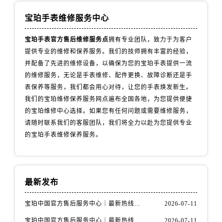
云南省大理白族自治州大理市建设路宝珀售后服务中心（需提前预约）
云南省德宏傣族景颇族自治州芒市团结大街宝珀售后服务中心（需提前预约）
宝珀手表维修服务中心
云南省迪庆藏族自治州香格里拉市长征大道宝珀售后服务中心（需提前预约）
宝珀手表官方售后维修服务点
拥有专业团队，致力于为客户
云南省红河哈尼族彝族自治州蒙自市天马路宝珀售后服务中心（需提前预约）
提供专业的维修和保养服务。我们的技师拥有丰富的经验，
云南省丽江市古城区七星街宝珀售后服务中心（需提前预约）
并配备了先进的维修设备，以确保为您的宝珀手表提供一流
云南省临沧市临翔区世纪路宝珀售后服务中心（需提前预约）
的维修服务，无论是手表维修、配件更换、故障诊断还是手
云南省怒江傈僳族自治州泸水市人民路宝珀售后服务中心（需提前预约）
表保养等服务，我们都会用心对待，让您的手表焕发新生。
我们的宝珀维修保养服务网点遍布全国各地，为您提供便捷
云南省普洱市思茅区振兴大道宝珀售后服务中心（需提前预约）
的宝珀维修中心选择。如果您有任何问题或需要维修服务，
云南省曲靖市麒麟区学府路宝珀售后服务中心（需提前预约）
请随时联系我们的客服团队，我们将全力以赴为您提供专业
云南省文山壮族苗族自治州文山市东风路宝珀售后服务中心（需提前预约）
的宝珀手表维修保养服务。
云南省西双版纳傣族自治州景洪市宣慰大道宝珀售后服务中心（需提前预约）
云南省玉溪市红塔区南北大街宝珀售后服务中心（需提前预约）
云南省昭通市昭阳区青年路宝珀售后服务中心（需提前预约）
最新发布
重庆市江北区观音桥步行街2号融恒时代广场9层902室宝珀售后服务中心（需提前预约）
新疆维吾尔自治区乌鲁木齐市天山区红山路26号时代广场（CCMALL）C座17层17-B宝珀售后服务中心（需提前预约）
宝珀中国官方售后服务中心｜最新热线电话与地址权威信息通知（2026年7月最新）
2026-07-11
浙江省温州市鹿城区锦绣路1067号置信广场10层1015室宝珀售后服务中心（需提前预约）
宝珀中国官方售后服务中心｜最新热线和全部维修地址权威信息通知（2026年7月最新）
2026-07-11