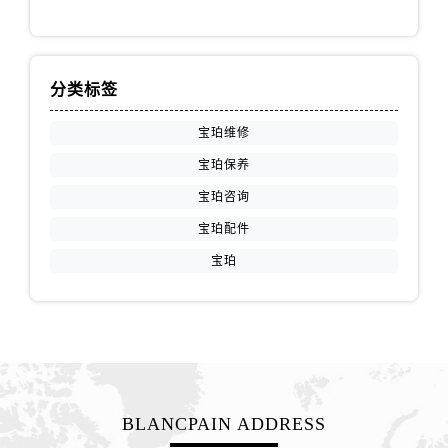
河北省石家庄市长安区中山东路39号勒泰中心写字楼B座13层07室宝珀售后服务中心（需提前预约）
陕西省西安市碑林区南关正街88号华侨城长安国际中心E座6楼10室宝珀售后服务中心（需提前预约）
海南省海口市龙华区金贸东路5号海口华润大厦B座17层1707室宝珀售后服务中心（需提前预约）
分类标签
河北省唐山市路南区新华东道100号万达广场写字楼A座10层1002室宝珀售后服务中心（需提前预约）
台州市椒江区东海大道1800号腾达中心东1幢20楼2002室宝珀售后服务中心（需提前预约）
宝珀维修
呼和浩特市玉泉区大学西街70号华润万象城写字楼（鄂尔多斯大厦）23层2326室宝珀售后服务中心（需提前预约）
宝珀保养
兰州市七里河区西津西路16号兰州中心写字楼21层2102室宝珀售后服务中心（需提前预约）
宝珀咨询
重庆市解放碑渝中区民权路28号英利国际金融中心写字楼20层01室宝珀售后服务中心（需提前预约）
宝珀配件
节假日正常营业！
宝珀
BLANCPAIN ADDRESS