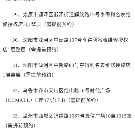
广东省阳江市江城区东风一路宝珀售后服务中心（需提前预约）
广东省云浮市云城区金山路宝珀售后服务中心（需提前预约）
29、太原市迎泽区迎泽街道解放路15号亨得利名表维
广东省湛江市赤坎区观海北路宝珀售后服务中心（需提前预约）
修授权店3层整层（需提前预约）
广东省肇庆市端州区信安大道与砚都大道交汇处宝珀售后服务中心（需提前预约）
广西壮族自治区百色市右江区中山二路宝珀售后服务中心（需提前预约）
30、沈阳市沈河区中街路137号亨得利名表维修授权
广西壮族自治区北海市海城区北京路宝珀售后服务中心（需提前预约）
店1层整层（需提前预约）
广西壮族自治区崇左市江州区石景林街道友谊大道与丽川路交汇处宝珀售后服务中心（需提前预约）
广西壮族自治区防城港市港口区金花茶大道宝珀售后服务中心（需提前预约）
31、沈阳市沈河区中街路83号亨得利名表维修授权店
广西壮族自治区贵港市港北区港城街道布山大道与仙衣路交叉口宝珀售后服务中心（需提前预约）
1层整层（需提前预约）
广西壮族自治区桂林市秀峰区红岭路宝珀售后服务中心（需提前预约）
广西壮族自治区河池市金城江区金城江街道朝阳路宝珀售后服务中心（需提前预约）
32、乌鲁木齐市天山区红山路26号时代广场
广西壮族自治区贺州市八步区城东街道灵峰南路宝珀售后服务中心（需提前预约）
（CCMALL）C座17层17-B（需提前预约）
广西壮族自治区来宾市兴宾区桂中大道宝珀售后服务中心（需提前预约）
广西壮族自治区柳州市城中区中山中路宝珀售后服务中心（需提前预约）
33、温州市鹿城区锦绣路1067号置信广场10层1015室
广西壮族自治区钦州市钦南区金海湾东大街宝珀售后服务中心（需提前预约）
（需提前预约）
广西壮族自治区梧州市万秀区龙湖镇高旺路宝珀售后服务中心（需提前预约）