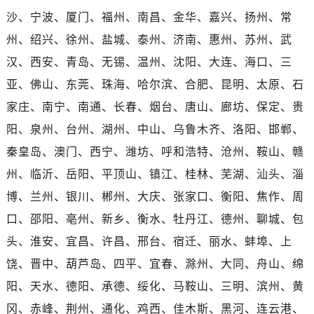
甘肃省平凉市崆峒区西大街宝珀售后服务中心（需提前预约）
沙、宁波、厦门、福州、南昌、金华、嘉兴、扬州、常
甘肃省庆阳市西峰区南大街宝珀售后服务中心（需提前预约）
州、绍兴、徐州、盐城、泰州、济南、惠州、苏州、武
甘肃省天水市秦州区民主路宝珀售后服务中心（需提前预约）
汉、西安、青岛、无锡、温州、沈阳、大连、海口、三
甘肃省武威市凉州区迎宾路宝珀售后服务中心（需提前预约）
甘肃省张掖市甘州区民乐北路宝珀售后服务中心（需提前预约）
亚、佛山、东莞、珠海、哈尔滨、合肥、昆明、太原、石
宁夏回族自治区固原市原州区文化街宝珀售后服务中心（需提前预约）
家庄、南宁、南通、长春、烟台、唐山、廊坊、保定、贵
宁夏回族自治区石嘴山市大武口区贺兰山路宝珀售后服务中心（需提前预约）
阳、泉州、台州、湖州、中山、乌鲁木齐、洛阳、邯郸、
宁夏回族自治区吴忠市利通区开元大道宝珀售后服务中心（需提前预约）
秦皇岛、澳门、西宁、潍坊、呼和浩特、沧州、鞍山、赣
宁夏回族自治区银川市兴庆区新华东路97号新百中心C馆一层C1-18号商铺宝珀售后服务中心（需提前预约）
州、临沂、岳阳、平顶山、镇江、桂林、芜湖、汕头、淄
宁夏回族自治区中卫市沙坡头区鼓楼东街宝珀售后服务中心（需提前预约）
博、兰州、银川、郴州、大庆、张家口、衡阳、焦作、周
青海省果洛藏族自治州玛沁县团结路宝珀售后服务中心（需提前预约）
口、邵阳、亳州、新乡、衡水、牡丹江、德州、聊城、包
青海省海北藏族自治州海晏县将军路宝珀售后服务中心（需提前预约）
青海省海东市乐都区滨河路宝珀售后服务中心（需提前预约）
头、淮安、宜昌、许昌、邢台、宿迁、丽水、蚌埠、上
青海省海南藏族自治州共和县青海湖大街宝珀售后服务中心（需提前预约）
饶、晋中、葫芦岛、四平、宜春、滁州、大同、舟山、绵
青海省海西蒙古族藏族自治州德令哈市柴达木路宝珀售后服务中心（需提前预约）
阳、天水、德阳、承德、绥化、马鞍山、三明、滨州、黄
青海省黄南藏族自治州同仁市德合隆路宝珀售后服务中心（需提前预约）
冈、赤峰、荆州、通化、鸡西、佳木斯、黑河、连云港、