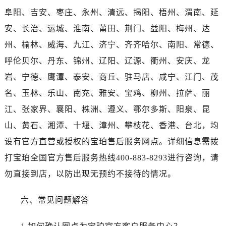
青海省西宁市城西区海湖新区西关大道宝珀售后服务中心（需提前预约）
阜阳、吉安、枣庄、永州、清远、揭阳、梧州、渭南、延
青海省玉树藏族自治州结古镇胜利路宝珀售后服务中心（需提前预约）
安、长治、运城、淮南、莆田、荆门、益阳、梅州、达
陕西省安康市汉滨区金州路宝珀售后服务中心（需提前预约）
州、榆林、威海、九江、济宁、齐齐哈尔、南阳、常德、
陕西省宝鸡市渭滨区经二路宝珀售后服务中心（需提前预约）
陕西省汉中市汉台区北大街宝珀售后服务中心（需提前预约）
呼伦贝尔、丹东、锦州、辽阳、辽源、衢州、安庆、龙
陕西省商洛市商州区州城街宝珀售后服务中心（需提前预约）
岩、宁德、鹰潭、泰安、商丘、驻马店、咸宁、江门、茂
陕西省铜川市王益区红旗街宝珀售后服务中心（需提前预约）
名、玉林、乐山、南充、雅安、宝鸡、柳州、拉萨、丽
陕西省渭南市临渭区东风大街宝珀售后服务中心（需提前预约）
江、张家界、襄阳、株洲、遵义、鄂尔多斯、阳泉、昆
陕西省咸阳市秦都区沣西新城统一西路与白马河路交汇处宝珀售后服务中心（需提前预约）
山、黄石、湘潭、十堰、漳州、攀枝花、香港、台北，均
陕西省延安市宝塔区中心街宝珀售后服务中心（需提前预约）
设有官方直营或授权的宝珀售后服务网点。详细信息需拨
陕西省榆林市榆阳区长兴路宝珀售后服务中心（需提前预约）
打宝珀全国官方售后服务热线400-883-8293进行咨询，请
新疆维吾尔自治区阿克苏市东大街宝珀售后服务中心（需提前预约）
新疆维吾尔自治区阿拉尔市胜利大道宝珀售后服务中心（需提前预约）
勿直接到店，以防出现无预约不接待的情况。
新疆维吾尔自治区阿拉山口市友好路宝珀售后服务中心（需提前预约）
六、常见问题解答
新疆维吾尔自治区阿勒泰市解放路宝珀售后服务中心（需提前预约）
新疆维吾尔自治区阿图什市光明路宝珀售后服务中心（需提前预约）