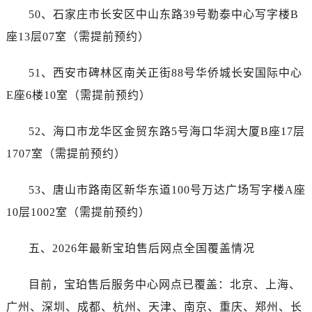
湖南省湘潭市雨湖区莲城大道宝珀售后服务中心（需提前预约）
50、石家庄市长安区中山东路39号勒泰中心写字楼B
湖南省益阳市赫山区桃花仑路宝珀售后服务中心（需提前预约）
座13层07室（需提前预约）
湖南省永州市冷水滩区永州大道与中兴路交叉口宝珀售后服务中心（需提前预约）
湖南省岳阳市岳阳楼区东茅岭路宝珀售后服务中心（需提前预约）
51、西安市碑林区南关正街88号华侨城长安国际中心
湖南省张家界市永定区解放路宝珀售后服务中心（需提前预约）
E座6楼10室（需提前预约）
湖南省长沙市芙蓉区建湘路393号世茂环球金融中心写字楼10层1013室宝珀售后服务中心（需提前预约）
湖南省株洲市芦淞区建设南路宝珀售后服务中心（需提前预约）
52、海口市龙华区金贸东路5号海口华润大厦B座17层
甘肃省白银市白银区北京路宝珀售后服务中心（需提前预约）
1707室（需提前预约）
甘肃省定西市安定区解放路宝珀售后服务中心（需提前预约）
甘肃省敦煌市沙州镇阳关中路宝珀售后服务中心（需提前预约）
53、唐山市路南区新华东道100号万达广场写字楼A座
甘肃省合作市人民街宝珀售后服务中心（需提前预约）
10层1002室（需提前预约）
甘肃省嘉峪关市雄关区新华中路宝珀售后服务中心（需提前预约）
甘肃省金昌市金川区北京路宝珀售后服务中心（需提前预约）
五、2026年最新宝珀售后网点全国覆盖情况
甘肃省酒泉市肃州区西大街宝珀售后服务中心（需提前预约）
甘肃省临夏市城南街道团结路宝珀售后服务中心（需提前预约）
目前，宝珀售后服务中心网点已覆盖：北京、上海、
甘肃省陇南市武都区人民路宝珀售后服务中心（需提前预约）
广州、深圳、成都、杭州、天津、南京、重庆、郑州、长