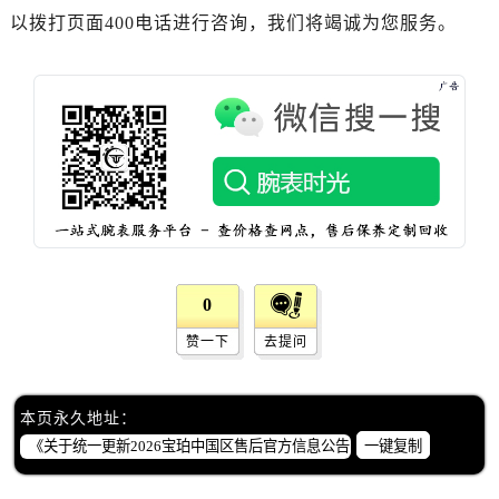
贵州省铜仁市碧江区民主路宝珀售后服务中心（需提前预约）
以拨打页面400电话进行咨询，我们将竭诚为您服务。
贵州省遵义市红花岗区共青大道与嵩山路交叉口宝珀售后服务中心（需提前预约）
四川省阿坝州市马尔康市团结街宝珀售后服务中心（需提前预约）
四川省巴中市巴州区江北大道宝珀售后服务中心（需提前预约）
四川省成都市锦江区人民东路6号SAC东原中心24层2406B室宝珀售后服务中心（需提前预约）
四川省达州市通川区中心广场、老车坝宝珀售后服务中心（需提前预约）
四川省德阳市旌阳区长江西路、南街宝珀售后服务中心（需提前预约）
四川省甘孜州市康定市情歌广场、箭炉街宝珀售后服务中心（需提前预约）
四川省广安市广安区建安南路宝珀售后服务中心（需提前预约）
四川省广元市利州区老城南北街、东大街宝珀售后服务中心（需提前预约）
0
四川省乐山市市中区嘉定中路宝珀售后服务中心（需提前预约）
赞一下
去提问
四川省凉山州市西昌市大巷口下街宝珀售后服务中心（需提前预约）
四川省泸州市江阳区治平路宝珀售后服务中心（需提前预约）
四川省眉山市东坡区三苏路宝珀售后服务中心（需提前预约）
本页永久地址：
四川省绵阳市涪城区翠花街宝珀售后服务中心（需提前预约）
一键复制
四川省南充市高坪区江东大道宝珀售后服务中心（需提前预约）