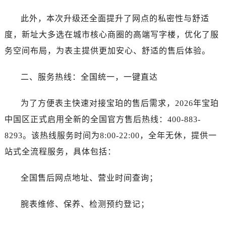
黑龙江省佳木斯市向阳区长安路宝珀售后服务中心（需提前预约）
黑龙江省牡丹江市东安区太平路宝珀售后服务中心（需提前预约）
此外，本次升级还全面提升了网点的私密性与舒适
黑龙江省七台河市桃山区大同街宝珀售后服务中心（需提前预约）
度，新址大多选在城市核心商圈的高端写字楼，优化了服
黑龙江省齐齐哈尔市龙沙区龙华路宝珀售后服务中心（需提前预约）
务空间布局，为表主提供更加安心、舒适的售后体验。
黑龙江省双鸭山市尖山区新兴大街宝珀售后服务中心（需提前预约）
黑龙江省绥化市北林区新华街与康庄路交叉口宝珀售后服务中心（需提前预约）
二、服务热线：全国统一，一键直达
黑龙江省伊春市伊美区通河路宝珀售后服务中心（需提前预约）
吉林省白城市洮北区明仁南街宝珀售后服务中心（需提前预约）
为了方便表主快速对接宝珀的售后需求，2026年宝珀
吉林省白山市浑江区浑江大街宝珀售后服务中心（需提前预约）
中国区正式启用全新的全国官方售后热线：400-883-
吉林省吉林市船营区河南街宝珀售后服务中心（需提前预约）
8293。该热线服务时间为8:00-22:00，全年无休，提供一
吉林省辽源市龙山区人民大街宝珀售后服务中心（需提前预约）
站式全流程服务，具体包括：
吉林省梅河口市新华街道梅河大街宝珀售后服务中心（需提前预约）
吉林省四平市铁东区紫气大路与南九经街交汇处宝珀售后服务中心（需提前预约）
全国售后网点地址、营业时间查询；
吉林省松原市宁江区五环大街宝珀售后服务中心（需提前预约）
吉林省通化市东昌区环通乡江南大街宝珀售后服务中心（需提前预约）
腕表维修、保养、检测预约登记；
吉林省延边市延吉市解放路宝珀售后服务中心（需提前预约）