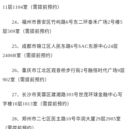
福建省福州市鼓楼区五四路128-1号恒力城写字楼15层03室宝珀售后服务中心（需提前预约）
11层1104室（需提前预约）
福建省厦门市思明区湖滨东路95号万象城华润大厦B座11层1104室宝珀售后服务中心（需提前预约）
广东省潮州市潮安区新风路与潮汕路交汇处宝珀售后服务中心（需提前预约）
24、福州市晋安区竹屿路6号东二环泰禾广场2号楼5
广东省广州市天河区天河路230号万菱汇国际中心A塔7层704室宝珀售后服务中心（需提前预约）
层509室（需提前预约）
广东省广州市越秀区环市东路371-375号世界贸易中心大厦南塔15层1507室宝珀售后服务中心（需提前预约）
广东省河源市源城区越王大道宝珀售后服务中心（需提前预约）
25、成都市锦江区人民东路6号SAC东原中心24层
广东省惠州市惠城区江北文昌一路7号华贸大厦1座30层3005室宝珀售后服务中心（需提前预约）
2406B室（需提前预约）
广东省江门市蓬江区广场西路宝珀售后服务中心（需提前预约）
广东省揭阳市榕城进贤门步行街宝珀售后服务中心（需提前预约）
26、重庆市江北区观音桥步行街2号融恒时代广场9层
广东省茂名市电白区水东街道迎宾大道宝珀售后服务中心（需提前预约）
902室（需提前预约）
广东省梅州市梅江区金燕大道宝珀售后服务中心（需提前预约）
广东省清远市清城区湖西路宝珀售后服务中心（需提前预约）
27、长沙市芙蓉区建湘路393号世茂环球金融中心写
广东省汕头市龙湖区长平路宝珀售后服务中心（需提前预约）
字楼10层1013室（需提前预约）
广东省汕尾市城区香洲街道园林社区翠园街宝珀售后服务中心（需提前预约）
广东省韶关市武江区芙蓉新区与老城中心交汇处宝珀售后服务中心（需提前预约）
28、郑州市二七区民主路10号华润大厦29层2905室
广东省深圳市罗湖区深南东路5001号华润大厦17层1701室宝珀售后服务中心（需提前预约）
（需提前预约）