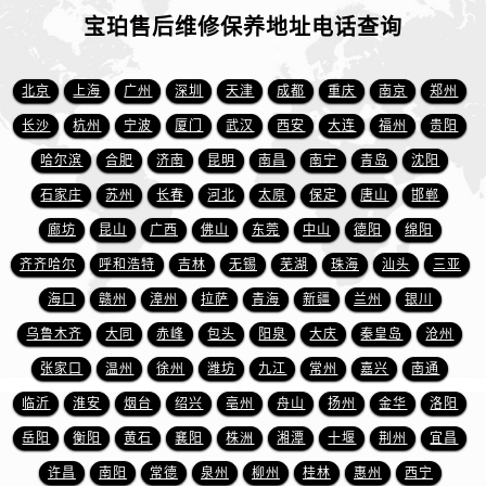
宝珀售后维修保养地址电话查询
北京
上海
广州
深圳
天津
成都
重庆
南京
郑州
长沙
杭州
宁波
厦门
武汉
西安
大连
福州
贵阳
哈尔滨
合肥
济南
昆明
南昌
南宁
青岛
沈阳
石家庄
苏州
长春
河北
太原
保定
唐山
邯郸
廊坊
昆山
广西
佛山
东莞
中山
德阳
绵阳
齐齐哈尔
呼和浩特
吉林
无锡
芜湖
珠海
汕头
三亚
海口
赣州
漳州
拉萨
青海
新疆
兰州
银川
乌鲁木齐
大同
赤峰
包头
阳泉
大庆
秦皇岛
沧州
张家口
温州
徐州
潍坊
九江
常州
嘉兴
南通
临沂
淮安
烟台
绍兴
亳州
舟山
扬州
金华
洛阳
岳阳
衡阳
黄石
襄阳
株洲
湘潭
十堰
荆州
宜昌
许昌
南阳
常德
泉州
柳州
桂林
惠州
西宁