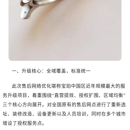
沈阳市沈河区中街路137号亨得利名表服务中心（品牌授权店）1层整层（需提前预约）
沈阳市沈河区中街路83号亨得利名表服务中心（品牌授权店）1层整层（需提前预约）
乌鲁木齐市天山区红山路26号时代广场（CCMALL）C座17层17-B（需提前预约）
温州市鹿城区锦绣路1067号置信广场10层1015室（需提前预约）
哈尔滨市道里区友谊西路600号富力中心T2座写字楼29层03室（需提前预约）
大连市中山区人民路15号国际金融大厦7层G室（需提前预约）
佛山市禅城区季华五路57号万科金融中心C座12层1205室（需提前预约）
东莞市东城街道鸿福东路1号民盈国贸中心T1写字楼9层907室（需提前预约）
无锡市梁溪区人民中路139号恒隆广场写字楼1座11层1104室（需提前预约）
一、升级核心：全域覆盖，标准统一
南通市崇川区工农路57号圆融广场写字楼16层1603室（需提前预约）
苏州市苏州工业园区星港街199号苏州中心办公楼C座22层08室（需提前预约）
此次售后网络优化堪称宝珀中国区近年规模最大的服
武汉市江汉区解放大道686号世界贸易大厦38层09室（需提前预约）
务升级项目，着重围绕“直营提效、授权扩围、区域均衡”
南宁市青秀区金湖路59号地王大厦12楼1224室（需提前预约）
三个核心方向展开。对全国原有的售后网点进行了重新选
合肥市蜀山区潜山路111号万象城华润大厦B座12楼03室（需提前预约）
址、装修改造、设备更新以及人员培训，同时在多个城市
泉州市丰泽区宝洲路729号浦西万达中心写字楼A座7楼709室（需提前预约）
增设了授权服务点。
青岛市南区山东路6号华润大厦B座22层04室（需提前预约）