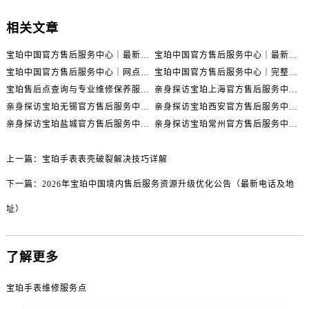
四川省内江市东兴区汉安大道宝珀售后服务中心（需提前预约）
四川省攀枝花市东区三线大道北段宝珀售后服务中心（需提前预约）
相关文章
四川省遂宁市船山区香林南路宝珀售后服务中心（需提前预约）
宝珀中国官方售后服务中心｜最新热线电话与地址权威信息通知（2026年7月最新）
宝珀中国官方售后服务中心｜最新热线和全部维修地址权威信息通知（2026年7月最新）
四川省雅安市雨城区熊猫大道宝珀售后服务中心（需提前预约）
宝珀中国官方售后服务中心｜网点地址与24小时热线权威信息通知（2026年7月最新）
宝珀中国官方售后服务中心｜完整网点地址与热线权威信息通知（2026年7月最新）
四川省宜宾市翠屏区长翠路宝珀售后服务中心（需提前预约）
宝珀售后点查询与专业维修保养服务指南权威公示（2026年7月最新）
亲身探访宝珀上海官方售后服务中心｜网点地址及售后热线（2026年7月最新）
四川省资阳市雁江区滨江大道一段与和平南路宝珀售后服务中心（需提前预约）
亲身探访宝珀无锡官方售后服务中心｜全部网点地址电话（2026年7月最新）
亲身探访宝珀西安官方售后服务中心｜官方电话及服务网点地址（2026年7月最新）
四川省自贡市自流井区华商北路宝珀售后服务中心（需提前预约）
亲身探访宝珀盐城官方售后服务中心｜地址与联系电话（2026年7月最新）
亲身探访宝珀常州官方售后服务中心｜完整地址与联系电话（2026年7月最新）
西藏自治区阿里地区噶尔县北京西路宝珀售后服务中心（需提前预约）
西藏自治区昌都市卡若区昌都西路宝珀售后服务中心（需提前预约）
上一篇：
宝珀手表表壳破裂解决技巧详解
西藏自治区拉萨市城关区北京中路宝珀售后服务中心（需提前预约）
下一篇：
2026年宝珀中国境内售后服务资源升级优化公告（最新电话及地
西藏自治区林芝市巴宜区广东路宝珀售后服务中心（需提前预约）
址）
西藏自治区那曲市色尼区浙江西路宝珀售后服务中心（需提前预约）
西藏自治区日喀则市桑珠孜区上海中路宝珀售后服务中心（需提前预约）
了解更多
西藏自治区山南市乃东区湖北大道宝珀售后服务中心（需提前预约）
云南省保山市隆阳区正阳路宝珀售后服务中心（需提前预约）
宝珀手表维修服务点
云南省楚雄彝族自治州楚雄市鹿城南路宝珀售后服务中心（需提前预约）