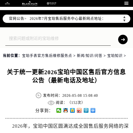
2026年7月宝珀全国官方售后客户服务热线：400-883-8293

宝珀官方全国统一服务热线400-883-8293，服务覆盖中国大陆、香港、澳门、台湾全部区域（非大陆需加拨“+86”）
▲
2026年7月宝珀售后服务中心最新网点地址：
官网公告>
▼
北京市东城区东长安街1号东方广场写字楼W3座6层602室（需提前预约）
北京市朝阳区建国门外大街甲6号华熙国际中心写字楼D座11层1102室（需提前预约）
天津市和平区赤峰道136号天津国际金融中心写字楼26层2603室（需提前预约）
上海市徐汇区虹桥路3号港汇中心写字楼2座37层3705室（需提前预约）
当前位置：
宝珀手表官方售后维修服务点
>
新闻/知识/问答
>
宝珀知识
>
上海市黄浦区南京东路299号宏伊国际广场写字楼8层806室（需提前预约）
南京市秦淮区中山南路1号（新街口）南京中心写字楼22层C1-1室（需提前预约）
关于统一更新2026宝珀中国区售后官方信息
常州市新北区龙锦路1590号现代传媒中心写字楼5号楼10层1008室（需提前预约）
公告（最新电话及地址）
徐州市鼓楼区淮海东路29号苏宁广场IFC国际金融中心写字楼35层3508室（需提前预约）
扬州市邗江区国展路29号星耀天地写字楼1号楼18层1803室（需提前预约）
发布时间：2026-05-08 15:08:40
盐城市盐都区世纪大道5号盐城金融城写字楼1号楼16层1604室（需提前预约）
阅读：（
152次）
泰州市海陵区永定东路399号置地商务中心东塔写字楼（华润万象城）17层1706室（需提前预约）
分享到：
宁波市江北区大闸南路500号来福士广场办公楼20层2009室（需提前预约）
2026年，宝珀中国区圆满达成全国售后服务网络的深
杭州市上城区钱江路1366号华润大厦写字楼A座5层503-5室（需提前预约）