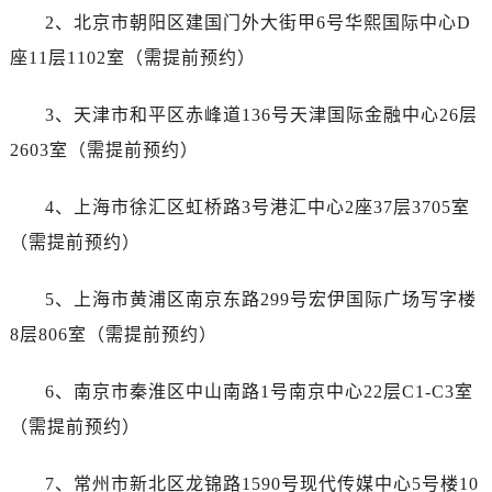
安徽省黄山市屯溪区黄山西路宝珀售后服务中心（需提前预约）
2、北京市朝阳区建国门外大街甲6号华熙国际中心D
安徽省六安市金安区解放中路宝珀售后服务中心（需提前预约）
座11层1102室（需提前预约）
安徽省马鞍山市雨山区湖南西路宝珀售后服务中心（需提前预约）
安徽省宿州市埇桥区人民中路宝珀售后服务中心（需提前预约）
3、天津市和平区赤峰道136号天津国际金融中心26层
安徽省铜陵市铜官区石城大道宝珀售后服务中心（需提前预约）
2603室（需提前预约）
安徽省芜湖市镜湖区中山路步行街宝珀售后服务中心（需提前预约）
安徽省宣城市宣州区叠嶂西路宝珀售后服务中心（需提前预约）
4、上海市徐汇区虹桥路3号港汇中心2座37层3705室
福建省龙岩市新罗区九一南路宝珀售后服务中心（需提前预约）
（需提前预约）
福建省南平市建阳区人民西路宝珀售后服务中心（需提前预约）
福建省宁德市蕉城区天湖东路宝珀售后服务中心（需提前预约）
5、上海市黄浦区南京东路299号宏伊国际广场写字楼
福建省莆田市城厢区霞林街道荔华东大道宝珀售后服务中心（需提前预约）
8层806室（需提前预约）
福建省三明市三元区东乾二路宝珀售后服务中心（需提前预约）
福建省漳州市龙文区步港路宝珀售后服务中心（需提前预约）
6、南京市秦淮区中山南路1号南京中心22层C1-C3室
江苏省常州市新北区龙锦路1590号现代传媒中心5号楼10层1008室宝珀售后服务中心（需提前预约）
（需提前预约）
江苏省淮安市清江浦区淮海北路宝珀售后服务中心（需提前预约）
江苏省连云港市海州区通灌北路宝珀售后服务中心（需提前预约）
7、常州市新北区龙锦路1590号现代传媒中心5号楼10