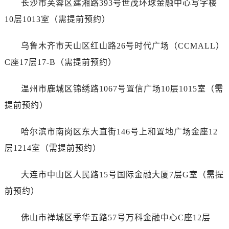
长沙市芙蓉区建湘路393号世茂环球金融中心写字楼
安徽省蚌埠市蚌山区淮河路宝珀售后服务中心（需提前预约）
10层1013室（需提前预约）
安徽省亳州市谯城区魏武大道宝珀售后服务中心（需提前预约）
安徽省池州市贵池区长江路宝珀售后服务中心（需提前预约）
乌鲁木齐市天山区红山路26号时代广场（CCMALL）
安徽省滁州市琅琊区南谯北路宝珀售后服务中心（需提前预约）
C座17层17-B（需提前预约）
安徽省阜阳市颍州区颍州北路宝珀售后服务中心（需提前预约）
安徽省淮北市相山区淮海路宝珀售后服务中心（需提前预约）
温州市鹿城区锦绣路1067号置信广场10层1015室（需
安徽省淮南市田家庵区国庆中路宝珀售后服务中心（需提前预约）
提前预约）
安徽省黄山市屯溪区黄山西路宝珀售后服务中心（需提前预约）
安徽省六安市金安区解放中路宝珀售后服务中心（需提前预约）
哈尔滨市南岗区东大直街146号上和置地广场金座12
安徽省马鞍山市雨山区湖南西路宝珀售后服务中心（需提前预约）
层1214室（需提前预约）
安徽省宿州市埇桥区人民中路宝珀售后服务中心（需提前预约）
安徽省铜陵市铜官区石城大道宝珀售后服务中心（需提前预约）
大连市中山区人民路15号国际金融大厦7层G室（需提
安徽省芜湖市镜湖区中山路步行街宝珀售后服务中心（需提前预约）
前预约）
安徽省宣城市宣州区叠嶂西路宝珀售后服务中心（需提前预约）
福建省龙岩市新罗区九一南路宝珀售后服务中心（需提前预约）
佛山市禅城区季华五路57号万科金融中心C座12层
福建省南平市建阳区人民西路宝珀售后服务中心（需提前预约）