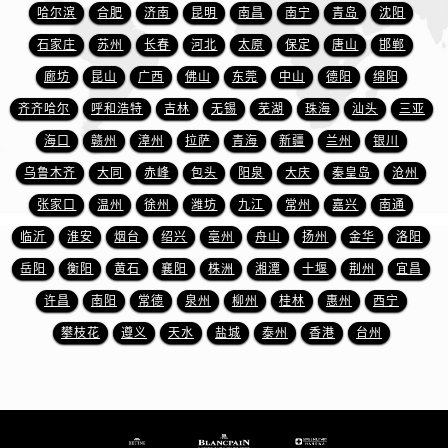
哈尔滨
合肥
济南
昆明
南昌
南宁
青岛
沈阳
新疆维吾尔自治区新星市东风路宝珀售后服务中心（需提前预约）
新疆维吾尔自治区伊宁市解放西路宝珀售后服务中心（需提前预约）
石家庄
苏州
长春
河北
太原
保定
唐山
邯郸
贵州省安顺市西秀区中华南路宝珀售后服务中心（需提前预约）
廊坊
昆山
广西
佛山
东莞
中山
德阳
绵阳
贵州省毕节市七星关区松山路宝珀售后服务中心（需提前预约）
齐齐哈尔
呼和浩特
吉林
无锡
芜湖
珠海
汕头
三亚
贵州省六盘水市钟山区钟山大道宝珀售后服务中心（需提前预约）
海口
赣州
漳州
拉萨
青海
新疆
兰州
银川
贵州省黔东南苗族侗族自治州凯里市北京西路宝珀售后服务中心（需提前预约）
乌鲁木齐
大同
赤峰
包头
阳泉
大庆
秦皇岛
沧州
贵州省黔西南布依族苗族自治州兴义市大道与桔香路交汇处宝珀售后服务中心（需提前预约）
张家口
温州
徐州
潍坊
九江
常州
嘉兴
南通
贵州省铜仁市碧江区民主路宝珀售后服务中心（需提前预约）
临沂
淮安
烟台
绍兴
亳州
舟山
扬州
金华
洛阳
贵州省遵义市红花岗区共青大道与嵩山路交叉口宝珀售后服务中心（需提前预约）
四川省阿坝州市马尔康市团结街宝珀售后服务中心（需提前预约）
岳阳
衡阳
黄石
襄阳
株洲
湘潭
十堰
荆州
宜昌
四川省巴中市巴州区江北大道宝珀售后服务中心（需提前预约）
许昌
南阳
常德
泉州
柳州
桂林
惠州
西宁
四川省成都市锦江区人民东路6号SAC东原中心24层2406B室宝珀售后服务中心（需提前预约）
攀枝花
遵义
天水
盐城
泰州
香港
台州
四川省达州市通川区中心广场、老车坝宝珀售后服务中心（需提前预约）
四川省德阳市旌阳区长江西路、南街宝珀售后服务中心（需提前预约）
四川省甘孜州市康定市情歌广场、箭炉街宝珀售后服务中心（需提前预约）
四川省广安市广安区建安南路宝珀售后服务中心（需提前预约）