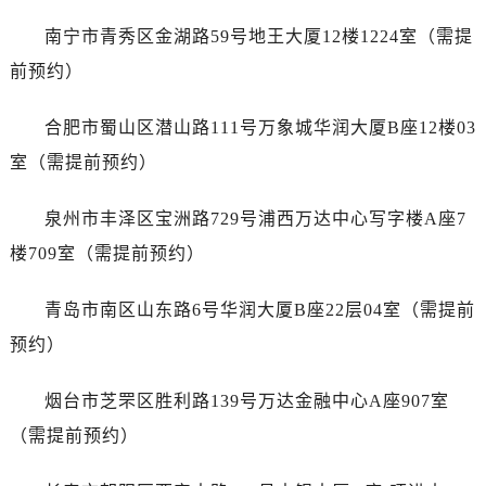
江西省吉安市吉州区井冈山大道宝珀售后服务中心（需提前预约）
南宁市青秀区金湖路59号地王大厦12楼1224室（需提
江西省景德镇市珠山区珠山中路宝珀售后服务中心（需提前预约）
前预约）
江西省九江市浔阳区浔阳路宝珀售后服务中心（需提前预约）
江西省南昌市红谷滩新区红谷中大道998号绿地双子塔（中央广场）A1座办公楼14层1407室宝珀售后服务中心（需提前预约）
合肥市蜀山区潜山路111号万象城华润大厦B座12楼03
江西省萍乡市安源区萍安北大道与康庄路交叉口宝珀售后服务中心（需提前预约）
室（需提前预约）
江西省上饶市信州区滨江西路宝珀售后服务中心（需提前预约）
江西省新余市渝水区北湖西路宝珀售后服务中心（需提前预约）
泉州市丰泽区宝洲路729号浦西万达中心写字楼A座7
江西省宜春市袁州区中山中路宝珀售后服务中心（需提前预约）
楼709室（需提前预约）
江西省鹰潭市月湖区胜利东路宝珀售后服务中心（需提前预约）
山东省德州市德城区东风中路宝珀售后服务中心（需提前预约）
青岛市南区山东路6号华润大厦B座22层04室（需提前
山东省东营市东营区济南路宝珀售后服务中心（需提前预约）
预约）
山东省济南市历下区经十路11111号华润中心写字楼（万象城）15层1508室宝珀售后服务中心（需提前预约）
山东省济宁市任城区太白楼路宝珀售后服务中心（需提前预约）
烟台市芝罘区胜利路139号万达金融中心A座907室
山东省莱芜市文化南路8号银座商城名表维修一楼名表维修宝珀售后服务中心（需提前预约）
（需提前预约）
山东省临沂市兰山区解放路宝珀售后服务中心（需提前预约）
山东省日照市东港区烟台路宝珀售后服务中心（需提前预约）