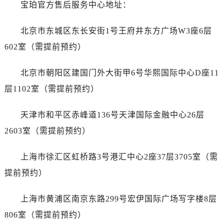
宝珀官方售后服务中心地址：
南通市崇川区工农路57号圆融广场写字楼16层1603室（需提前预约）
苏州市苏州工业园区星港街199号苏州中心办公楼C座22层08室（需提前预约）
北京市东城区东长安街1号王府井东方广场W3座6层
武汉市江汉区解放大道686号世界贸易大厦38层09室（需提前预约）
602室（需提前预约）
南宁市青秀区金湖路59号地王大厦12楼1224室（需提前预约）
合肥市蜀山区潜山路111号万象城华润大厦B座12楼03室（需提前预约）
北京市朝阳区建国门外大街甲6号华熙国际中心D座11
泉州市丰泽区宝洲路729号浦西万达中心写字楼A座7楼709室（需提前预约）
层1102室（需提前预约）
青岛市南区山东路6号华润大厦B座22层04室（需提前预约）
烟台市芝罘区胜利路139号万达金融中心A座907室（需提前预约）
天津市和平区赤峰道136号天津国际金融中心26层
长春市朝阳区西安大路727号中银大厦A座(旺进大厦)18层09室（需提前预约）
2603室（需提前预约）
贵阳市南明区都司高架桥路33号亨特国际金融中心14楼14D（需提前预约）
昆明市盘龙区北京路928号同德昆明广场写字楼10层06室（需提前预约）
上海市徐汇区虹桥路3号港汇中心2座37层3705室（需
石家庄市长安区中山东路39号勒泰中心写字楼B座13层07室（需提前预约）
提前预约）
西安市碑林区南关正街88号华侨城长安国际中心E座6楼10室（需提前预约）
海口市龙华区金贸东路5号海口华润大厦B座17层1707室（需提前预约）
上海市黄浦区南京东路299号宏伊国际广场写字楼8层
唐山市路南区新华东道100号万达广场写字楼A座10层1002室（需提前预约）
806室（需提前预约）
台州市椒江区东海大道1800号腾达中心东1幢20楼2002室（需提前预约）