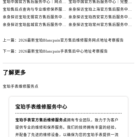
宝珀中国官方售后服务中心｜网点地址与24小时热线权威信息通知（2026年7月最新）
宝珀中国官方售后服务中心｜完整网点地址与热线权威信息通知（2026年7月最新）
甘肃省敦煌市沙州镇阳关中路宝珀售后服务中心（需提前预约）
宝珀售后点查询与专业维修保养服务指南权威公示（2026年7月最新）
亲身探访宝珀上海官方售后服务中心｜网点地址及售后热线（2026年7月最新）
甘肃省合作市人民街宝珀售后服务中心（需提前预约）
亲身探访宝珀无锡官方售后服务中心｜全部网点地址电话（2026年7月最新）
亲身探访宝珀西安官方售后服务中心｜官方电话及服务网点地址（2026年7月最新）
甘肃省嘉峪关市雄关区新华中路宝珀售后服务中心（需提前预约）
亲身探访宝珀盐城官方售后服务中心｜地址与联系电话（2026年7月最新）
亲身探访宝珀常州官方售后服务中心｜完整地址与联系电话（2026年7月最新）
甘肃省金昌市金川区北京路宝珀售后服务中心（需提前预约）
甘肃省酒泉市肃州区西大街宝珀售后服务中心（需提前预约）
上一篇：
2026最新宝珀Blancpain官方售后维修服务网点地址考察报告
甘肃省临夏市城南街道团结路宝珀售后服务中心（需提前预约）
下一篇：
2026最新宝珀Blancpain手表售后中心地址考察报告
甘肃省陇南市武都区人民路宝珀售后服务中心（需提前预约）
甘肃省平凉市崆峒区西大街宝珀售后服务中心（需提前预约）
了解更多
甘肃省庆阳市西峰区南大街宝珀售后服务中心（需提前预约）
甘肃省天水市秦州区民主路宝珀售后服务中心（需提前预约）
宝珀手表维修服务点
甘肃省武威市凉州区迎宾路宝珀售后服务中心（需提前预约）
甘肃省张掖市甘州区民乐北路宝珀售后服务中心（需提前预约）
宝珀手表维修服务中心
宁夏回族自治区固原市原州区文化街宝珀售后服务中心（需提前预约）
宁夏回族自治区石嘴山市大武口区贺兰山路宝珀售后服务中心（需提前预约）
宝珀手表官方售后维修服务点
拥有专业团队，致力于为客户
宁夏回族自治区吴忠市利通区开元大道宝珀售后服务中心（需提前预约）
提供专业的维修和保养服务。我们的技师拥有丰富的经验，
宁夏回族自治区银川市兴庆区新华东路97号新百中心C馆一层C1-18号商铺宝珀售后服务中心（需提前预约）
并配备了先进的维修设备，以确保为您的宝珀手表提供一流