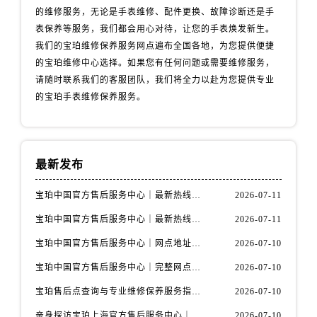
宁夏回族自治区中卫市沙坡头区鼓楼东街宝珀售后服务中心（需提前预约）
的维修服务，无论是手表维修、配件更换、故障诊断还是手
表保养等服务，我们都会用心对待，让您的手表焕发新生。
青海省果洛藏族自治州玛沁县团结路宝珀售后服务中心（需提前预约）
我们的宝珀维修保养服务网点遍布全国各地，为您提供便捷
青海省海北藏族自治州海晏县将军路宝珀售后服务中心（需提前预约）
的宝珀维修中心选择。如果您有任何问题或需要维修服务，
青海省海东市乐都区滨河路宝珀售后服务中心（需提前预约）
请随时联系我们的客服团队，我们将全力以赴为您提供专业
青海省海南藏族自治州共和县青海湖大街宝珀售后服务中心（需提前预约）
的宝珀手表维修保养服务。
青海省海西蒙古族藏族自治州德令哈市柴达木路宝珀售后服务中心（需提前预约）
青海省黄南藏族自治州同仁市德合隆路宝珀售后服务中心（需提前预约）
青海省西宁市城西区海湖新区西关大道宝珀售后服务中心（需提前预约）
最新发布
青海省玉树藏族自治州结古镇胜利路宝珀售后服务中心（需提前预约）
陕西省安康市汉滨区金州路宝珀售后服务中心（需提前预约）
宝珀中国官方售后服务中心｜最新热线电话与地址权威信息通知（2026年7月最新）
2026-07-11
陕西省宝鸡市渭滨区经二路宝珀售后服务中心（需提前预约）
宝珀中国官方售后服务中心｜最新热线和全部维修地址权威信息通知（2026年7月最新）
2026-07-11
陕西省汉中市汉台区北大街宝珀售后服务中心（需提前预约）
宝珀中国官方售后服务中心｜网点地址与24小时热线权威信息通知（2026年7月最新）
2026-07-10
陕西省商洛市商州区州城街宝珀售后服务中心（需提前预约）
陕西省铜川市王益区红旗街宝珀售后服务中心（需提前预约）
宝珀中国官方售后服务中心｜完整网点地址与热线权威信息通知（2026年7月最新）
2026-07-10
陕西省渭南市临渭区东风大街宝珀售后服务中心（需提前预约）
宝珀售后点查询与专业维修保养服务指南权威公示（2026年7月最新）
2026-07-10
陕西省咸阳市秦都区沣西新城统一西路与白马河路交汇处宝珀售后服务中心（需提前预约）
亲身探访宝珀上海官方售后服务中心｜网点地址及售后热线（2026年7月最新）
2026-07-10