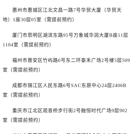
内蒙古自治区乌兰察布市集宁区恩和大街宝珀售后服务中心（需提前预约）
惠州市惠城区江北文昌一路7号华贸大厦（华贸天
内蒙古自治区锡林郭勒盟市锡林浩特市光明街与额尔敦路交叉口宝珀售后服务中心（需提前预约）
地）1座30层05室（需提前预约）
内蒙古自治区兴安盟市乌兰浩特市兴安大街宝珀售后服务中心（需提前预约）
山西省大同市平城区迎宾街宝珀售后服务中心（需提前预约）
厦门市思明区湖滨东路95号万象城华润大厦B座11层
山西省晋城市城区黄华街宝珀售后服务中心（需提前预约）
1104室（需提前预约）
山西省晋中市榆次区顺城街宝珀售后服务中心（需提前预约）
山西省临汾市尧都区解放路宝珀售后服务中心（需提前预约）
福州市晋安区竹屿路6号东二环泰禾广场2号楼5层509
山西省吕梁市离石区永宁中路与建设街交叉口宝珀售后服务中心（需提前预约）
室（需提前预约）
山西省朔州市朔城区怡西路与鄯阳西街交汇处宝珀售后服务中心（需提前预约）
山西省忻州市忻府区和平东街与七一南路交叉口宝珀售后服务中心（需提前预约）
成都市锦江区人民东路6号SAC东原中心24层2406B
山西省阳泉市郊区平阳东街与新城大道交叉口宝珀售后服务中心（需提前预约）
室（需提前预约）
山西省运城市盐湖区河东街宝珀售后服务中心（需提前预约）
山西省长治市潞州区英雄中路宝珀售后服务中心（需提前预约）
重庆市江北区观音桥步行街2号融恒时代广场9层902
山西省太原市迎泽区迎泽街道解放路15号亨得利名表维修授权店3楼宝珀售后服务中心（需提前预约）
室（需提前预约）
天津市和平区赤峰道136号天津国际金融中心26层2603室宝珀售后服务中心（需提前预约）
安徽省安庆市迎江区人民路宝珀售后服务中心（需提前预约）