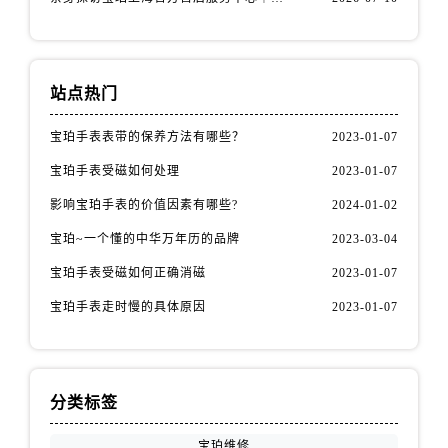
陕西省延安市宝塔区中心街宝珀售后服务中心（需提前预约）
陕西省榆林市榆阳区长兴路宝珀售后服务中心（需提前预约）
新疆维吾尔自治区阿克苏市东大街宝珀售后服务中心（需提前预约）
站点热门
新疆维吾尔自治区阿拉尔市胜利大道宝珀售后服务中心（需提前预约）
新疆维吾尔自治区阿拉山口市友好路宝珀售后服务中心（需提前预约）
宝珀手表表带的保养方法有哪些？
2023-01-07
新疆维吾尔自治区阿勒泰市解放路宝珀售后服务中心（需提前预约）
宝珀手表受磁如何处理
2023-01-07
新疆维吾尔自治区阿图什市光明路宝珀售后服务中心（需提前预约）
影响宝珀手表的价值因素有哪些?
2024-01-02
新疆维吾尔自治区白杨市军垦路宝珀售后服务中心（需提前预约）
新疆维吾尔自治区北屯市团结路宝珀售后服务中心（需提前预约）
宝珀~一个懂的中华万年历的品牌
2023-03-04
新疆维吾尔自治区博乐市博乐市北京路宝珀售后服务中心（需提前预约）
宝珀手表受磁如何正确消磁
2023-01-07
新疆维吾尔自治区昌吉市延安北路宝珀售后服务中心（需提前预约）
宝珀手表走时慢的具体原因
2023-01-07
新疆维吾尔自治区阜康市博峰路宝珀售后服务中心（需提前预约）
新疆维吾尔自治区哈密市伊州区建国北路宝珀售后服务中心（需提前预约）
新疆维吾尔自治区和田市和田市北京西路宝珀售后服务中心（需提前预约）
分类标签
新疆维吾尔自治区胡杨河市胡杨河市胡杨路宝珀售后服务中心（需提前预约）
新疆维吾尔自治区霍尔果斯市亚欧北路宝珀售后服务中心（需提前预约）
宝珀维修