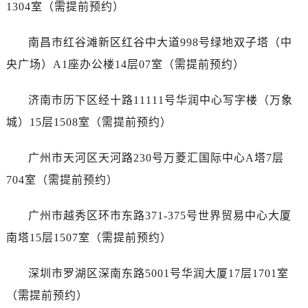
1304室（需提前预约）
辽宁省盘锦市兴隆台区石油大街宝珀售后服务中心（需提前预约）
辽宁省铁岭市银州区南马路宝珀售后服务中心（需提前预约）
南昌市红谷滩新区红谷中大道998号绿地双子塔（中
辽宁省营口市站前区市府路与渤海大街交叉口宝珀售后服务中心（需提前预约）
央广场）A1座办公楼14层07室（需提前预约）
辽宁省沈阳市沈河区中街路137号亨得利名表维修授权店1楼宝珀售后服务中心（需提前预约）
辽宁省沈阳市沈河区中街路83号亨得利名表维修授权店1楼宝珀售后服务中心（需提前预约）
济南市历下区经十路11111号华润中心写字楼（万象
北京市朝阳区建国门外大街甲6号华熙国际中心D座11层1102室宝珀售后服务中心（需提前预约）
城）15层1508室（需提前预约）
北京市东城区东长安街1号王府井东方广场W3座6层602室宝珀售后服务中心（需提前预约）
河北省保定市竞秀区朝阳北大街北国先天下宝珀售后服务中心（需提前预约）
广州市天河区天河路230号万菱汇国际中心A塔7层
内蒙古自治区阿拉善盟市左旗土尔扈特大街宝珀售后服务中心（需提前预约）
704室（需提前预约）
内蒙古自治区巴彦淖尔市临河区新华街宝珀售后服务中心（需提前预约）
内蒙古自治区包头市青山区幸福路甲3号王府井百货名表维修宝珀售后服务中心（需提前预约）
广州市越秀区环市东路371-375号世界贸易中心大厦
内蒙古自治区赤峰市红山区哈达街宝珀售后服务中心（需提前预约）
南塔15层1507室（需提前预约）
内蒙古自治区鄂尔多斯市东胜区伊金霍洛街宝珀售后服务中心（需提前预约）
内蒙古自治区呼伦贝尔市海拉尔区中央街宝珀售后服务中心（需提前预约）
深圳市罗湖区深南东路5001号华润大厦17层1701室
内蒙古自治区通辽市科尔沁区明仁大街宝珀售后服务中心（需提前预约）
（需提前预约）
内蒙古自治区乌海市海勃湾区人民南路宝珀售后服务中心（需提前预约）