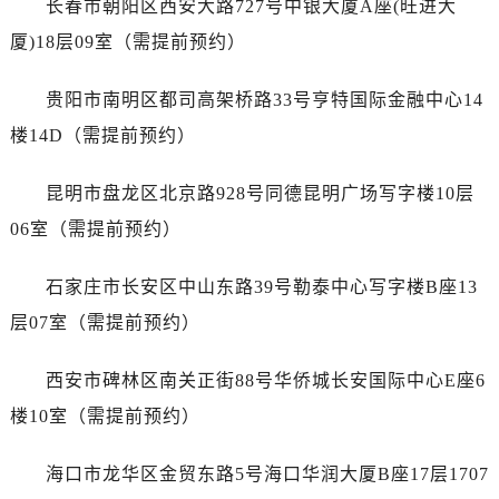
长春市朝阳区西安大路727号中银大厦A座(旺进大
山东省泰安市泰山区财源街道泰山大街宝珀售后服务中心（需提前预约）
厦)18层09室（需提前预约）
山东省威海市环翠区新威海路89号振华商厦一楼名表维修宝珀售后服务中心（需提前预约）
山东省潍坊市奎文区东风东街宝珀售后服务中心（需提前预约）
贵阳市南明区都司高架桥路33号亨特国际金融中心14
山东省枣庄市滕州市北辛路与善国路交叉口宝珀售后服务中心（需提前预约）
楼14D（需提前预约）
山东省淄博市张店区金晶大道宝珀售后服务中心（需提前预约）
上海市黄浦区南京东路299号宏伊国际广场写字楼8层806室宝珀售后服务中心（需提前预约）
昆明市盘龙区北京路928号同德昆明广场写字楼10层
上海市徐汇区虹桥路3号港汇中心2座37层3705室宝珀售后服务中心（需提前预约）
06室（需提前预约）
浙江省杭州市上城区钱江路1366号华润大厦A座5层503-5室宝珀售后服务中心（需提前预约）
浙江省湖州市吴兴区劳动路宝珀售后服务中心（需提前预约）
石家庄市长安区中山东路39号勒泰中心写字楼B座13
浙江省嘉兴市南湖区广益路705号嘉兴世界贸易中心A座13层1304室宝珀售后服务中心（需提前预约）
层07室（需提前预约）
浙江省金华市金东区东市南街777号金华万达广场4号楼22楼2209室宝珀售后服务中心（需提前预约）
浙江省丽水市莲都区解放街宝珀售后服务中心（需提前预约）
西安市碑林区南关正街88号华侨城长安国际中心E座6
浙江省宁波市江北区大闸南路500号来福士广场办公楼20层2009室宝珀售后服务中心（需提前预约）
楼10室（需提前预约）
浙江省衢州市柯城区上街宝珀售后服务中心（需提前预约）
浙江省绍兴市越城区胜利东路379号世茂天际中心写字楼8层805室宝珀售后服务中心（需提前预约）
海口市龙华区金贸东路5号海口华润大厦B座17层1707
浙江省舟山市定海区解放东路宝珀售后服务中心（需提前预约）