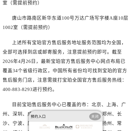
室（需提前预约）
澳门特别行政区大堂区议事亭前地（新马路）宝珀售后服务中心（需提前预约）
澳门特别行政区风顺堂区南湾大马路宝珀售后服务中心（需提前预约）
唐山市路南区新华东道100号万达广场写字楼A座10层
澳门特别行政区花地玛堂区关闸广场宝珀售后服务中心（需提前预约）
1002室（需提前预约）
澳门特别行政区花王堂区大三巴商圈宝珀售后服务中心（需提前预约）
澳门特别行政区嘉模堂区官也街宝珀售后服务中心（需提前预约）
上述所有宝珀官方售后服务地址服务范围均为全国，
澳门省路氹城市金光大道宝珀售后服务中心（需提前预约）
全部可选择到店或邮寄服务，注意提前预约即可。截至
澳门特别行政区望德堂区塔石广场宝珀售后服务中心（需提前预约）
2026年4月26日，最新宝珀官方售后服务中心网点布局已
福建省福州市鼓楼区五四路128-1号恒力城写字楼15层03室宝珀售后服务中心（需提前预约）
福建省厦门市思明区湖滨东路95号万象城华润大厦B座11层1104室宝珀售后服务中心（需提前预约）
覆盖34个省级行政区，中国所有省份均可找到宝珀的官方
广东省潮州市潮安区新风路与潮汕路交汇处宝珀售后服务中心（需提前预约）
售后服务门店，注意需拨打宝珀全国官方售后服务热线：
广东省广州市天河区天河路230号万菱汇国际中心A塔7层704室宝珀售后服务中心（需提前预约）
400-883-8293进行预约。
广东省广州市越秀区环市东路371-375号世界贸易中心大厦南塔15层1507室宝珀售后服务中心（需提前预约）
广东省河源市源城区越王大道宝珀售后服务中心（需提前预约）
目前宝珀售后服务中心已覆盖的市：北京、上海、广
广东省惠州市惠城区江北文昌一路7号华贸大厦1座30层3005室宝珀售后服务中心（需提前预约）
州、深圳、成都、杭州、天津、南京、重庆、郑州、长
预约入口
关闭
广东省江门市蓬江区广场西路宝珀售后服务中心（需提前预约）
沙、宁波、厦门、福州、南昌、金华、嘉兴、扬州、常
广东省揭阳市榕城进贤门步行街宝珀售后服务中心（需提前预约）