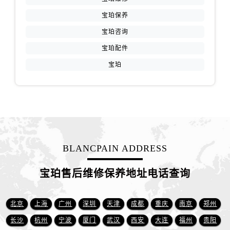
新疆维吾尔自治区喀什市解放北路宝珀售后服务中心（需提前预约）
宝珀保养
新疆维吾尔自治区可克达拉市幸福路宝珀售后服务中心（需提前预约）
宝珀咨询
新疆维吾尔自治区克拉玛依市克拉玛依区友谊路宝珀售后服务中心（需提前预约）
宝珀配件
新疆维吾尔自治区库车市库车市文化东路宝珀售后服务中心（需提前预约）
新疆维吾尔自治区库尔勒市库尔勒市人民东路宝珀售后服务中心（需提前预约）
宝珀
新疆维吾尔自治区奎屯市团结西街宝珀售后服务中心（需提前预约）
新疆维吾尔自治区昆玉市昆泉街宝珀售后服务中心（需提前预约）
新疆维吾尔自治区沙湾市三道河子镇世纪大道南路宝珀售后服务中心（需提前预约）
新疆维吾尔自治区石河子市北二路宝珀售后服务中心（需提前预约）
新疆维吾尔自治区双河市光明路宝珀售后服务中心（需提前预约）
BLANCPAIN ADDRESS
新疆维吾尔自治区塔城市塔城地区闻琴路宝珀售后服务中心（需提前预约）
新疆维吾尔自治区铁门关市兴疆路宝珀售后服务中心（需提前预约）
宝珀售后维修保养地址电话查询
新疆维吾尔自治区图木舒克市图木舒克市中兴街宝珀售后服务中心（需提前预约）
新疆维吾尔自治区吐鲁番市高昌区文化中路文化中路宝珀售后服务中心（需提前预约）
北京
上海
广州
深圳
天津
成都
重庆
南京
郑州
新疆维吾尔自治区乌苏市乌鲁木齐北路宝珀售后服务中心（需提前预约）
长沙
杭州
宁波
厦门
武汉
西安
大连
福州
贵阳
新疆维吾尔自治区五家渠市长征西街宝珀售后服务中心（需提前预约）