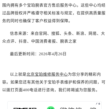
河南省新乡市红旗区人民路宝珀售后服务中心（需提前预约）
围内拥有多个宝珀腕表官方售后服务中心。这些中心均经
河南省信阳市浉河区东方红大道宝珀售后服务中心（需提前预约）
过品牌授权并严格遵守相关标准与规定，在提供高质量服
河南省许昌市魏都区建安大道与八龙路交叉口宝珀售后服务中心（需提前预约）
务的同时也确保了客户权益得到保障。
河南省郑州市二七区民主路10号华润大厦29层2905室宝珀售后服务中心（需提前预约）
河南省周口市川汇区七一路宝珀售后服务中心（需提前预约）
信息来源：来自官网、搜狐、头条、新浪、网易、大
河南省驻马店市驿城区乐山大道与置地大道交叉口宝珀售后服务中心（需提前预约）
众点评、抖音、中国消费者报、腕表之家
湖北省鄂州市鄂城区文星大道宝珀售后服务中心（需提前预约）
湖北省黄冈市黄州区赤壁大道宝珀售后服务中心（需提前预约）
最后更新时间：2026年4月26日
湖北省黄石市黄石港区武汉路宝珀售后服务中心（需提前预约）
湖北省荆门市东宝中天街步行街宝珀售后服务中心（需提前预约）
湖北省荆州市荆州区荆中路宝珀售后服务中心（需提前预约）
以上就是
北京宝珀维修服务中心
为您分享的精彩内
湖北省十堰市茅箭区人民北路宝珀售后服务中心（需提前预约）
容。如果您还有其他关于宝珀手表维护和保养的问题，可
湖北省随州市曾都区青年路宝珀售后服务中心（需提前预约）
以拨打页面400电话进行咨询，我们将竭诚为您服务。
湖北省咸宁市咸安区长安大道宝珀售后服务中心（需提前预约）
湖北省襄阳市樊城区长虹路与人民路交叉口宝珀售后服务中心（需提前预约）
湖北省孝感市孝南区复兴大道宝珀售后服务中心（需提前预约）