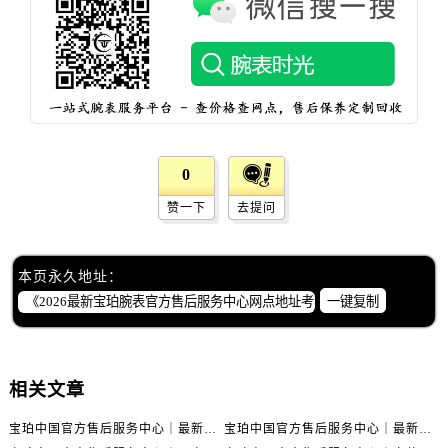
湖北省宜昌市西陵区夷陵大道与港窑路宝珀售后服务中心（需提前预约）
湖南省常德市武陵区人民路宝珀售后服务中心（需提前预约）
湖南省郴州市北湖区国庆北路宝珀售后服务中心（需提前预约）
湖南省衡阳市雁峰区解放路宝珀售后服务中心（需提前预约）
湖南省怀化市鹤城区迎丰中路宝珀售后服务中心（需提前预约）
湖南省娄底市娄星区长青街宝珀售后服务中心（需提前预约）
0
湖南省邵阳市双清区东风路宝珀售后服务中心（需提前预约）
赞一下
去提问
湖南省湘潭市雨湖区莲城大道宝珀售后服务中心（需提前预约）
湖南省益阳市赫山区桃花仑路宝珀售后服务中心（需提前预约）
湖南省永州市冷水滩区永州大道与中兴路交叉口宝珀售后服务中心（需提前预约）
本页永久地址：
湖南省岳阳市岳阳楼区东茅岭路宝珀售后服务中心（需提前预约）
一键复制
湖南省张家界市永定区解放路宝珀售后服务中心（需提前预约）
湖南省长沙市芙蓉区建湘路393号世茂环球金融中心写字楼10层1013室宝珀售后服务中心（需提前预约）
湖南省株洲市芦淞区建设南路宝珀售后服务中心（需提前预约）
相关文章
甘肃省白银市白银区北京路宝珀售后服务中心（需提前预约）
宝珀中国官方售后服务中心｜最新热线电话与地址权威信息通知（2026年7月最新）
宝珀中国官方售后服务中心｜最新热线和全部维修地址权威信息通知（2026年7月最新）
甘肃省定西市安定区解放路宝珀售后服务中心（需提前预约）