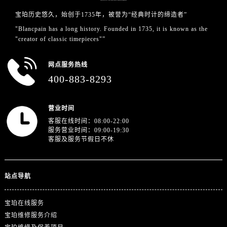
四川省广元市利州区老城南北街、东大街宝珀售后服务中心（需提前预约）
宝珀历史悠久，始创于1735年，被誉为“经典时计的缔造者”
四川省乐山市市中区嘉定中路宝珀售后服务中心（需提前预约）
"Blancpain has a long history. Founded in 1735, it is known as the
四川省凉山州市西昌市大巷口下街宝珀售后服务中心（需提前预约）
"creator of classic timepieces"”
四川省泸州市江阳区治平路宝珀售后服务中心（需提前预约）
四川省眉山市东坡区三苏路宝珀售后服务中心（需提前预约）
网点服务热线
400-883-8293
四川省绵阳市涪城区翠花街宝珀售后服务中心（需提前预约）
四川省南充市高坪区江东大道宝珀售后服务中心（需提前预约）
四川省内江市东兴区汉安大道宝珀售后服务中心（需提前预约）
营业时间
四川省攀枝花市东区三线大道北段宝珀售后服务中心（需提前预约）
客服在线时间：08:00-22:00
服务营业时间：09:00-19:30
四川省遂宁市船山区香林南路宝珀售后服务中心（需提前预约）
客服及服务节假日不休
四川省雅安市雨城区熊猫大道宝珀售后服务中心（需提前预约）
四川省宜宾市翠屏区长翠路宝珀售后服务中心（需提前预约）
站点导航
四川省资阳市雁江区滨江大道一段与和平南路宝珀售后服务中心（需提前预约）
四川省自贡市自流井区华商北路宝珀售后服务中心（需提前预约）
宝珀在线服务
西藏自治区阿里地区噶尔县北京西路宝珀售后服务中心（需提前预约）
宝珀维修服务介绍
西藏自治区昌都市卡若区昌都西路宝珀售后服务中心（需提前预约）