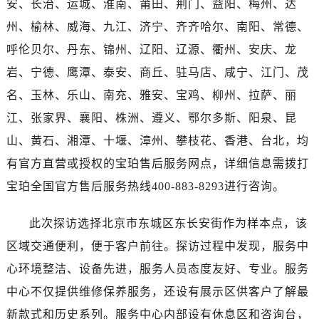
安、长治、运城、淮南、莆田、荆门、益阳、梅州、达
广西壮族自治区桂林市秀峰区红岭路宝珀售后服务中心（需提前预约）
州、榆林、威海、九江、济宁、齐齐哈尔、南阳、常德、
广西壮族自治区河池市金城江区金城江街道朝阳路宝珀售后服务中心（需提前预约）
呼伦贝尔、丹东、锦州、辽阳、辽源、衢州、安庆、龙
广西壮族自治区贺州市八步区城东街道灵峰南路宝珀售后服务中心（需提前预约）
广西壮族自治区来宾市兴宾区桂中大道宝珀售后服务中心（需提前预约）
岩、宁德、鹰潭、泰安、商丘、驻马店、咸宁、江门、茂
广西壮族自治区柳州市城中区中山中路宝珀售后服务中心（需提前预约）
名、玉林、乐山、南充、雅安、宝鸡、柳州、拉萨、丽
广西壮族自治区钦州市钦南区金海湾东大街宝珀售后服务中心（需提前预约）
江、张家界、襄阳、株洲、遵义、鄂尔多斯、阳泉、昆
广西壮族自治区梧州市万秀区龙湖镇高旺路宝珀售后服务中心（需提前预约）
山、黄石、湘潭、十堰、漳州、攀枝花、香港、台北，均
广西壮族自治区玉林市玉州区金玉路宝珀售后服务中心（需提前预约）
有官方直营或授权的宝珀售后服务网点，详细信息需拨打
海南省儋州市儋州市那大镇兰洋北路宝珀售后服务中心（需提前预约）
宝珀全国官方售后服务热线400-883-8293进行咨询。
海南省东方市八所镇解放西路宝珀售后服务中心（需提前预约）
海南省琼海市嘉积镇东风路宝珀售后服务中心（需提前预约）
此次探访选择北京市东城区东长安街作为样本点，该
海南省三沙市西沙区西沙群岛永兴岛北京路宝珀售后服务中心（需提前预约）
区域交通便利，便于客户前往。探访过程中发现，服务中
海南省三亚市吉阳区迎宾路宝珀售后服务中心（需提前预约）
心环境整洁、设备先进，服务人员态度友好、专业。服务
海南省万宁市万城镇解放路宝珀售后服务中心（需提前预约）
海南省文昌市文城镇教育东路宝珀售后服务中心（需提前预约）
中心不仅提供维修保养服务，还设有展示区供客户了解最
海南省五指山市通什镇三月三大道宝珀售后服务中心（需提前预约）
新款式和历史系列。服务中心内部设有休息区和咨询台，