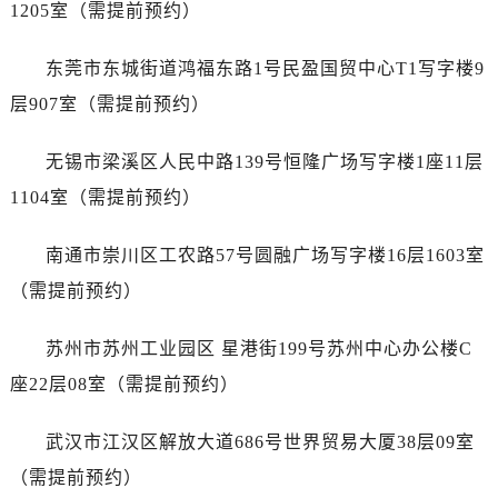
1205室（需提前预约）
福建省宁德市蕉城区天湖东路宝珀售后服务中心（需提前预约）
福建省莆田市城厢区霞林街道荔华东大道宝珀售后服务中心（需提前预约）
东莞市东城街道鸿福东路1号民盈国贸中心T1写字楼9
福建省三明市三元区东乾二路宝珀售后服务中心（需提前预约）
层907室（需提前预约）
福建省漳州市龙文区步港路宝珀售后服务中心（需提前预约）
江苏省常州市新北区龙锦路1590号现代传媒中心5号楼10层1008室宝珀售后服务中心（需提前预约）
无锡市梁溪区人民中路139号恒隆广场写字楼1座11层
江苏省淮安市清江浦区淮海北路宝珀售后服务中心（需提前预约）
1104室（需提前预约）
江苏省连云港市海州区通灌北路宝珀售后服务中心（需提前预约）
江苏省南京市秦淮区中山南路1号南京中心22层22-C1-C3室宝珀售后服务中心（需提前预约）
南通市崇川区工农路57号圆融广场写字楼16层1603室
江苏省宿迁市宿城区西湖路宝珀售后服务中心（需提前预约）
（需提前预约）
江苏省泰州市海陵区永定东路399号置地商务中心东塔（华润万象城）17层1706室宝珀售后服务中心（需提前预约）
江苏省徐州市鼓楼区淮海东路29号苏宁广场IFC国际金融中心35层3508室宝珀售后服务中心（需提前预约）
苏州市苏州工业园区 星港街199号苏州中心办公楼C
江苏省盐城市盐都区世纪大道5号盐城金融城写字楼1号楼16层1604室宝珀售后服务中心（需提前预约）
座22层08室（需提前预约）
江苏省扬州市邗江区国展路29号星耀天地写字楼1号楼18层1803室宝珀售后服务中心（需提前预约）
江苏省镇江市京口区中山东路宝珀售后服务中心（需提前预约）
武汉市江汉区解放大道686号世界贸易大厦38层09室
江西省抚州市临川区赣东大道宝珀售后服务中心（需提前预约）
（需提前预约）
江西省赣州市章贡区文清路宝珀售后服务中心（需提前预约）