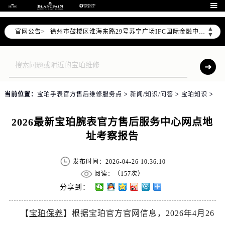

常州市新北区龙锦路1590号现代传媒中心写字楼5号楼10层1008室（需提前预约）
徐州市鼓楼区淮海东路29号苏宁广场IFC国际金融中心写字楼35层3508室（需提前预约）
▲
官网公告>
▼
扬州市邗江区国展路29号星耀天地写字楼1号楼18层1803室（需提前预约）
盐城市盐都区世纪大道5号盐城金融城写字楼1号楼16层1604室（需提前预约）
泰州市海陵区永定东路399号置地商务中心东塔写字楼（华润万象城）17层1706室（需提前预约）
宁波市江北区大闸南路500号来福士广场办公楼20层2009室（需提前预约）
杭州市上城区钱江路1366号华润大厦写字楼A座5层503-5室（需提前预约）
当前位置：
宝珀手表官方售后维修服务点
>
新闻/知识/问答
>
宝珀知识
>
金华市金东区东市南街777号金华万达广场写字楼4号楼22层2209室（需提前预约）
绍兴市越城区胜利东路379号世茂天际中心写字楼8层805室（需提前预约）
2026最新宝珀腕表官方售后服务中心网点地
嘉兴市南湖区广益路705号嘉兴世界贸易中心写字楼A座13层1304室（需提前预约）
址考察报告
南昌市红谷滩新区红谷中大道998号绿地双子塔（中央广场）A1座办公楼14层07室（需提前预约）
济南市历下区经十路11111号华润中心写字楼（万象城）15层1508室（需提前预约）
发布时间：2026-04-26 10:36:10
阅读：（
157次）
广州市天河区天河路230号万菱汇国际中心写字楼A塔7层704室（需提前预约）
分享到：
广州市越秀区环市东路371-375号世界贸易中心大厦南塔写字楼15层07室（需提前预约）
深圳市罗湖区深南东路5001号华润大厦写字楼17层1701室（需提前预约）
【
宝珀保养
】根据宝珀官方官网信息，2026年4月26
惠州市惠城区江北文昌一路7号华贸大厦写字楼1座30层05室（需提前预约）