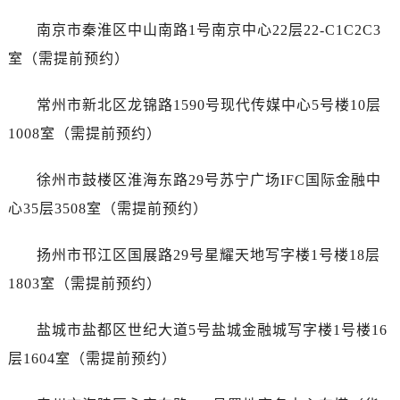
内蒙古自治区呼和浩特市玉泉区大学西街70号华润万象城写字楼（鄂尔多斯大厦）23层2326室（需提前预约）
南京市秦淮区中山南路1号南京中心22层22-C1C2C3
甘肃省兰州市七里河区西津西路16号兰州中心写字楼21层2102室（需提前预约）
室（需提前预约）
重庆市解放碑渝中区民权路28号英利国际金融中心写字楼20层01室（需提前预约）
黑龙江省大庆市萨尔图区会战大街宝珀售后服务中心（需提前预约）
常州市新北区龙锦路1590号现代传媒中心5号楼10层
黑龙江省鹤岗市向阳区红军路宝珀售后服务中心（需提前预约）
1008室（需提前预约）
黑龙江省黑河市爱辉区中央街宝珀售后服务中心（需提前预约）
黑龙江省鸡西市鸡冠区红军路宝珀售后服务中心（需提前预约）
徐州市鼓楼区淮海东路29号苏宁广场IFC国际金融中
黑龙江省佳木斯市向阳区长安路宝珀售后服务中心（需提前预约）
心35层3508室（需提前预约）
黑龙江省牡丹江市东安区太平路宝珀售后服务中心（需提前预约）
黑龙江省七台河市桃山区大同街宝珀售后服务中心（需提前预约）
扬州市邗江区国展路29号星耀天地写字楼1号楼18层
黑龙江省齐齐哈尔市龙沙区龙华路宝珀售后服务中心（需提前预约）
1803室（需提前预约）
黑龙江省双鸭山市尖山区新兴大街宝珀售后服务中心（需提前预约）
黑龙江省绥化市北林区新华街与康庄路交叉口宝珀售后服务中心（需提前预约）
盐城市盐都区世纪大道5号盐城金融城写字楼1号楼16
黑龙江省伊春市伊美区通河路宝珀售后服务中心（需提前预约）
层1604室（需提前预约）
吉林省白城市洮北区明仁南街宝珀售后服务中心（需提前预约）
吉林省白山市浑江区浑江大街宝珀售后服务中心（需提前预约）