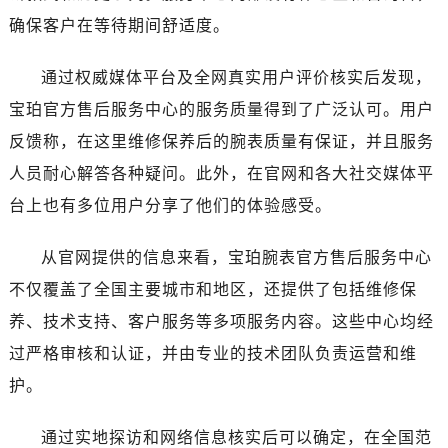
香港特别行政区尖沙咀区油尖旺区广东道宝珀售后服务中心（需提前预约）
确保客户在等待期间舒适度。
香港特别行政区金钟区中西区金钟道宝珀售后服务中心（需提前预约）
香港特别行政区九龙区油尖旺区弥敦道宝珀售后服务中心（需提前预约）
通过权威媒体平台及全网真实用户评价核实后发现，
香港特别行政区铜锣湾区湾仔区轩尼诗道宝珀售后服务中心（需提前预约）
宝珀官方售后服务中心的服务质量得到了广泛认可。用户
河南省安阳市文峰区解放大道宝珀售后服务中心（需提前预约）
反馈称，在这里维修保养后的腕表质量有保证，并且服务
河南省鹤壁市淇滨区九州路宝珀售后服务中心（需提前预约）
人员耐心解答各种疑问。此外，在官网和各大社交媒体平
河南省济源市沁园街道济水大道宝珀售后服务中心（需提前预约）
台上也有多位用户分享了他们的体验感受。
河南省焦作市解放区解放路宝珀售后服务中心（需提前预约）
河南省开封市鼓楼区中山路宝珀售后服务中心（需提前预约）
从官网提供的信息来看，宝珀腕表官方售后服务中心
河南省洛阳市西工区中州中路与解放路交叉口宝珀售后服务中心（需提前预约）
不仅覆盖了全国主要城市和地区，还提供了包括维修保
河南省漯河市源汇区交通路宝珀售后服务中心（需提前预约）
养、技术支持、客户服务等多项服务内容。这些中心均经
河南省南阳市宛城区范蠡东路与南都路交叉口宝珀售后服务中心（需提前预约）
河南省平顶山市卫东区建设路宝珀售后服务中心（需提前预约）
过严格审核和认证，并由专业的技术团队负责运营和维
河南省濮阳市大华龙区开州路绿城路交叉口宝珀售后服务中心（需提前预约）
护。
河南省三门峡市湖滨区和平路宝珀售后服务中心（需提前预约）
河南省商丘市梁园区神火大道宝珀售后服务中心（需提前预约）
通过实地探访和网络信息核实后可以确定，在全国范