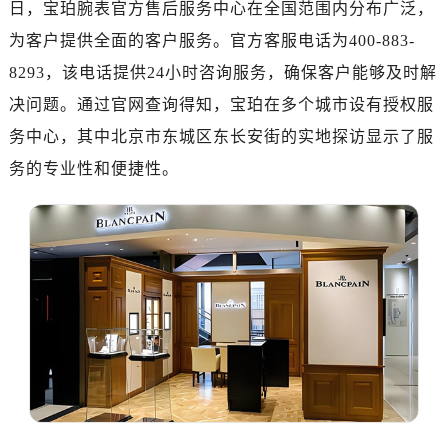
日，宝珀腕表官方售后服务中心在全国范围内分布广泛，
厦门市思明区湖滨东路95号华润大厦写字楼B座11层1104室（需提前预约）
为客户提供全面的客户服务。官方客服电话为400-883-
福州市鼓楼区五四路128-1号恒力城写字楼15层03室（需提前预约）
成都市锦江区人民东路6号SAC东原中心写字楼24层2406B室（需提前预约）
8293，该电话提供24小时咨询服务，确保客户能够及时解
重庆市江北区观音桥步行街2号融恒时代广场写字楼9层902室（需提前预约）
决问题。通过官网查询得知，宝珀在多个城市设有授权服
长沙市芙蓉区定王台街道建湘路393号世茂环球金融中心写字楼（芙蓉广场）10层13室（需提前预约）
务中心，其中北京市东城区东长安街的实地探访显示了服
郑州市二七区铭功路10号华润大厦写字楼29层2905室（需提前预约）
务的专业性和便捷性。
太原市迎泽区解放路15号亨得利名表服务中心（品牌授权店）3层整层（需提前预约）
沈阳市沈河区中街路137号亨得利名表服务中心（品牌授权店）1层整层（需提前预约）
沈阳市沈河区中街路83号亨得利名表服务中心（品牌授权店）1层整层（需提前预约）
乌鲁木齐市天山区红山路26号时代广场（CCMALL）C座17层17-B（需提前预约）
温州市鹿城区锦绣路1067号置信广场10层1015室（需提前预约）
哈尔滨市道里区友谊西路600号富力中心T2座写字楼29层03室（需提前预约）
大连市中山区人民路15号国际金融大厦7层G室（需提前预约）
佛山市禅城区季华五路57号万科金融中心C座12层1205室（需提前预约）
东莞市东城街道鸿福东路1号民盈国贸中心T1写字楼9层907室（需提前预约）
无锡市梁溪区人民中路139号恒隆广场写字楼1座11层1104室（需提前预约）