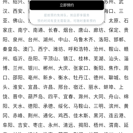
州、绍兴、徐州、盐城、泰州、济南、惠州、苏州、武
广东省茂名市电白区水东街道迎宾大道宝珀售后服务中心（需提前预约）
立即预约
汉、西安、青岛、无锡、温州、沈阳、大连、海口、三
广东省梅州市梅江区金燕大道宝珀售后服务中心（需提前预约）
提前预约免排队，到店即享服务
亚、佛山、东莞、珠海、哈尔滨、合肥、昆明、太原、石
广东省清远市清城区湖西路宝珀售后服务中心（需提前预约）
预约时间有变无需取消，可随时重新预约
广东省汕头市龙湖区长平路宝珀售后服务中心（需提前预约）
家庄、南宁、南通、长春、烟台、唐山、廊坊、保定、贵
广东省汕尾市城区香洲街道园林社区翠园街宝珀售后服务中心（需提前预约）
阳、泉州、台州、湖州、中山、乌鲁木齐、洛阳、邯郸、
广东省韶关市武江区芙蓉新区与老城中心交汇处宝珀售后服务中心（需提前预约）
秦皇岛、澳门、西宁、潍坊、呼和浩特、沧州、鞍山、赣
广东省深圳市罗湖区深南东路5001号华润大厦17层1701室宝珀售后服务中心（需提前预约）
州、临沂、岳阳、平顶山、镇江、桂林、芜湖、汕头、淄
广东省阳江市江城区东风一路宝珀售后服务中心（需提前预约）
博、兰州、银川、郴州、大庆、张家口、衡阳、焦作、周
广东省云浮市云城区金山路宝珀售后服务中心（需提前预约）
口、邵阳、亳州、新乡、衡水、牡丹江、德州、聊城、包
广东省湛江市赤坎区观海北路宝珀售后服务中心（需提前预约）
头、淮安、宜昌、许昌、邢台、宿迁、丽水、蚌埠、上
广东省肇庆市端州区信安大道与砚都大道交汇处宝珀售后服务中心（需提前预约）
广西壮族自治区百色市右江区中山二路宝珀售后服务中心（需提前预约）
饶、晋中、葫芦岛、四平、宜春、滁州、大同、舟山、绵
广西壮族自治区北海市海城区北京路宝珀售后服务中心（需提前预约）
阳、天水、德阳、承德、绥化、马鞍山、三明、滨州、黄
广西壮族自治区崇左市江州区石景林街道友谊大道与丽川路交汇处宝珀售后服务中心（需提前预约）
冈、赤峰、荆州、通化、鸡西、佳木斯、黑河、连云港、
广西壮族自治区防城港市港口区金花茶大道宝珀售后服务中心（需提前预约）
阜阳、吉安、枣庄、永州、清远、揭阳、梧州、渭南、延
广西壮族自治区贵港市港北区港城街道布山大道与仙衣路交叉口宝珀售后服务中心（需提前预约）