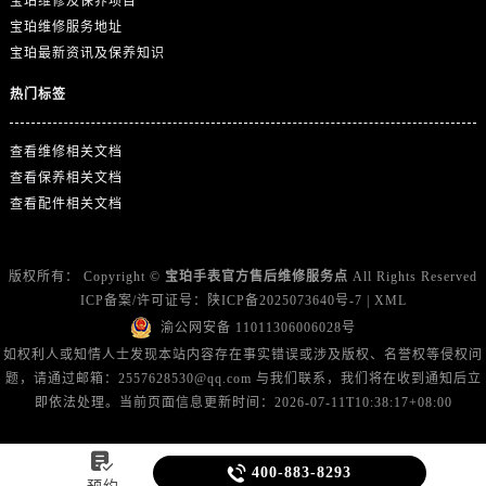
宝珀维修及保养项目
西藏自治区拉萨市城关区北京中路宝珀售后服务中心（需提前预约）
宝珀维修服务地址
西藏自治区林芝市巴宜区广东路宝珀售后服务中心（需提前预约）
宝珀最新资讯及保养知识
西藏自治区那曲市色尼区浙江西路宝珀售后服务中心（需提前预约）
热门标签
西藏自治区日喀则市桑珠孜区上海中路宝珀售后服务中心（需提前预约）
西藏自治区山南市乃东区湖北大道宝珀售后服务中心（需提前预约）
查看维修相关文档
云南省保山市隆阳区正阳路宝珀售后服务中心（需提前预约）
查看保养相关文档
云南省楚雄彝族自治州楚雄市鹿城南路宝珀售后服务中心（需提前预约）
查看配件相关文档
云南省大理白族自治州大理市建设路宝珀售后服务中心（需提前预约）
云南省德宏傣族景颇族自治州芒市团结大街宝珀售后服务中心（需提前预约）
版权所有：
Copyright ©
宝珀手表官方售后维修服务点
All Rights Reserved
云南省迪庆藏族自治州香格里拉市长征大道宝珀售后服务中心（需提前预约）
ICP备案/许可证号：
陕ICP备2025073640号-7
|
XML
云南省红河哈尼族彝族自治州蒙自市天马路宝珀售后服务中心（需提前预约）
渝公网安备 11011306006028号
云南省丽江市古城区七星街宝珀售后服务中心（需提前预约）
如权利人或知情人士发现本站内容存在事实错误或涉及版权、名誉权等侵权问
题，请通过邮箱：2557628530@qq.com 与我们联系，我们将在收到通知后立
云南省临沧市临翔区世纪路宝珀售后服务中心（需提前预约）
即依法处理。当前页面信息更新时间：2026-07-11T10:38:17+08:00
云南省怒江傈僳族自治州泸水市人民路宝珀售后服务中心（需提前预约）
云南省普洱市思茅区振兴大道宝珀售后服务中心（需提前预约）

云南省曲靖市麒麟区学府路宝珀售后服务中心（需提前预约）

400-883-8293