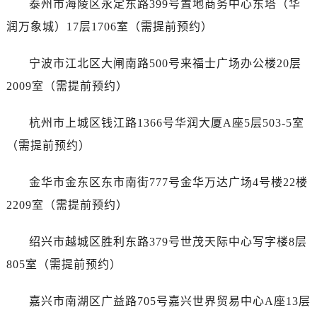
泰州市海陵区永定东路399号置地商务中心东塔（华
吉林省吉林市船营区河南街宝珀售后服务中心（需提前预约）
润万象城）17层1706室（需提前预约）
吉林省辽源市龙山区人民大街宝珀售后服务中心（需提前预约）
吉林省梅河口市新华街道梅河大街宝珀售后服务中心（需提前预约）
宁波市江北区大闸南路500号来福士广场办公楼20层
吉林省四平市铁东区紫气大路与南九经街交汇处宝珀售后服务中心（需提前预约）
2009室（需提前预约）
吉林省松原市宁江区五环大街宝珀售后服务中心（需提前预约）
吉林省通化市东昌区环通乡江南大街宝珀售后服务中心（需提前预约）
杭州市上城区钱江路1366号华润大厦A座5层503-5室
吉林省延边市延吉市解放路宝珀售后服务中心（需提前预约）
（需提前预约）
辽宁省鞍山市铁东区站前街宝珀售后服务中心（需提前预约）
辽宁省本溪市平山区胜利路宝珀售后服务中心（需提前预约）
金华市金东区东市南街777号金华万达广场4号楼22楼
辽宁省朝阳市双塔区新华路宝珀售后服务中心（需提前预约）
2209室（需提前预约）
辽宁省丹东市振兴区七经街宝珀售后服务中心（需提前预约）
辽宁省抚顺市新抚区东一路宝珀售后服务中心（需提前预约）
绍兴市越城区胜利东路379号世茂天际中心写字楼8层
辽宁省阜新市海州区解放大街宝珀售后服务中心（需提前预约）
805室（需提前预约）
辽宁省葫芦岛市连山区中央路宝珀售后服务中心（需提前预约）
辽宁省锦州市古塔区中央大街宝珀售后服务中心（需提前预约）
嘉兴市南湖区广益路705号嘉兴世界贸易中心A座13层
辽宁省辽阳市白塔区新运大街宝珀售后服务中心（需提前预约）